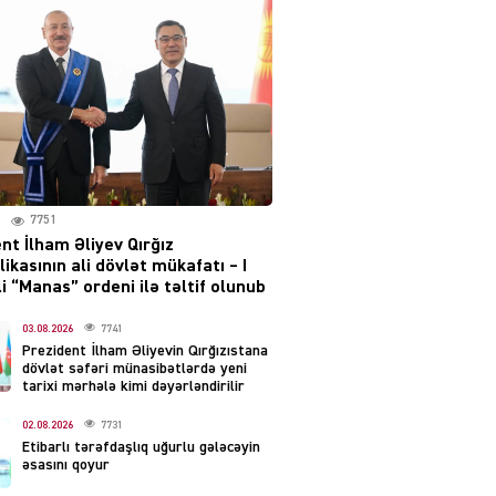
irəliləyiş var – Tramp
07.08.2026
5487
YƏT
Prezident 2 fərman
imzaladı
07.08.2026
5476
7751
 SİYASƏT
nt İlham Əliyev Qırğız
Tehran və İrəvandan
ikasının ali dövlət mükafatı – I
“Tramp yolu”na HƏMLƏ –
i “Manas” ordeni ilə təltif olunub
REAKSİYA
07.08.2026
03.08.2026
7741
5477
Prezident İlham Əliyevin Qırğızıstana
dövlət səfəri münasibətlərdə yeni
AL
tarixi mərhələ kimi dəyərləndirilir
Tərtərdəki hadisənin sirri
02.08.2026
7731
açıldı – Ər-arvadı yandırıb
Etibarlı tərəfdaşlıq uğurlu gələcəyin
evdəki pulu oğurlayıbmış
əsasını qoyur
07.08.2026
4386