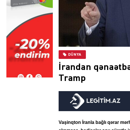
DÜNYA
İrandan qənaətb
Tramp
Vaşinqton İranla bağlı qərar mə