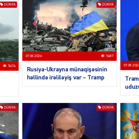
DÜNYA
DÜNYA
SOSIAL
07.08.2026
5487
07.08.202
5474
Rusiya-Ukrayna münaqişəsinin
KRIMIN
həllində irəliləyiş var – Tramp
Tramp
uduz
DÜNYA
DÜNYA
CƏMIY