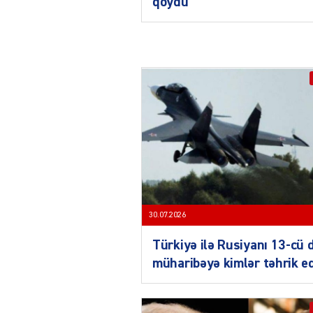
qoydu
30.07.2026
Türkiyə ilə Rusiyanı 13-cü 
müharibəyə kimlər təhrik e