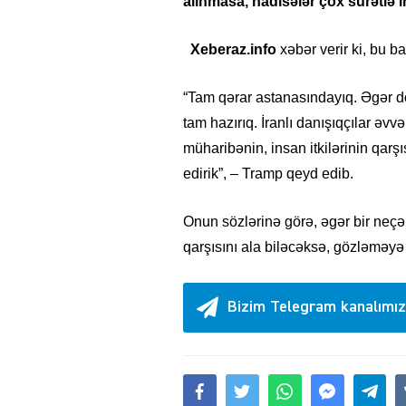
alınmasa, hadisələr çox sürətlə in
Xeberaz.info
x
əbər verir ki, bu 
“Tam qərar astanasındayıq. Əgər do
tam hazırıq. İranlı danışıqçılar əv
müharibənin, insan itkilərinin qarş
edirik”, – Tramp qeyd edib.
Onun sözlərinə görə, əgər bir neç
qarşısını ala biləcəksə, gözləməyə
Bizim Telegram kanalımız