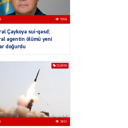
04.08.2026
4021
ƏT
6
5504
XİN rəhbərindən TRİPP
layihəsi ilə bağlı AÇIQLAMA
al Çaykoya sui-qəsd:
04.08.2026
4394
al agentin ölümü yeni
lar doğurdu
Müharibə Rusiyanın belini
bükür
DÜNYA
04.08.2026
4010
IZNES
Ekranlardan uzaq qalan
məşhur aktrisanın yeni
qazanc mənbəyi ortaya
çıxdı
04.08.2026
2176
6
3801