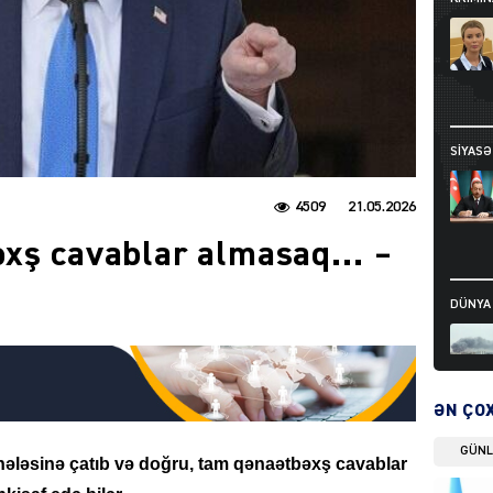
SIYAS
4509
21.05.2026
əxş cavablar almasaq… –
DÜNYA
ƏN ÇO
DÜNYA
GÜN
rhələsinə çatıb və doğru, tam qənaətbəxş cavablar