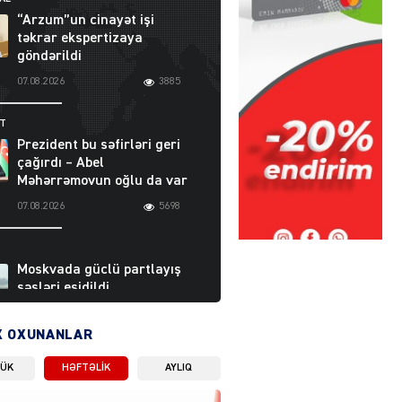
“Arzum”un cinayət işi
təkrar ekspertizaya
göndərildi
07.08.2026
3885
ƏT
Prezident bu səfirləri geri
çağırdı – Abel
Məhərrəmovun oğlu da var
07.08.2026
5698
Moskvada güclü partlayış
səsləri eşidildi
07.08.2026
5474
X OXUNANLAR
LÜK
HƏFTƏLIK
AYLIQ
Rusiya-Ukrayna
münaqişəsinin həllində