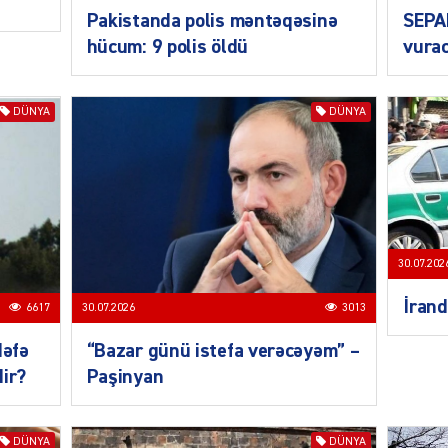
CƏMIY
Pakistanda polis məntəqəsinə
SEPA
hücum: 9 polis öldü
vurac
DÜNYA
DÜNYA
CƏMIY
30.07.202
CƏMIY
İrand
6617
30.07.2026
3013
dəfə
“Bazar günü istefa verəcəyəm” –
dir?
Paşinyan
MANŞE
DÜNYA
DÜNYA