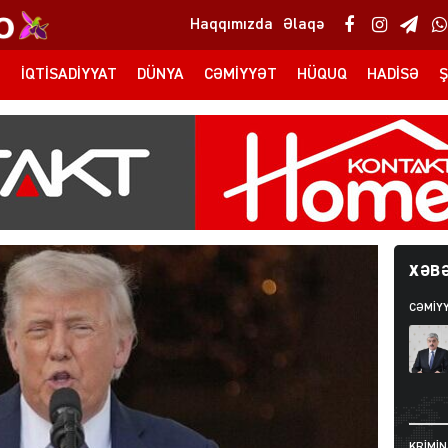
Haqqımızda
Əlaqə
T
İQTISADIYYAT
DÜNYA
CƏMIYYƏT
HÜQUQ
HADISƏ
Ş
XƏBƏ
CƏMIY
KRIMIN