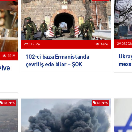
SIYAS
29.07.202
29.07.2026
4426
Ukra
102-ci baza Ermənistanda
5519
məxsu
çevriliş edə bilər – ŞOK
PİVƏ
DÜNYA
CƏMIY
DÜNYA
DÜNYA