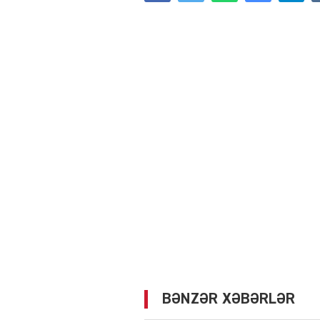
BƏNZƏR XƏBƏRLƏR