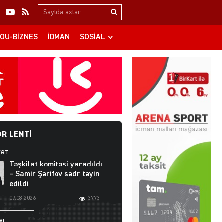
Search…
OU-BIZNES
İDMAN
SOSIAL
R LENTI
YƏT
Təşkilat komitəsi yaradıldı
– Samir Şərifov sədr təyin
edildi
07.08.2026
3773
AL