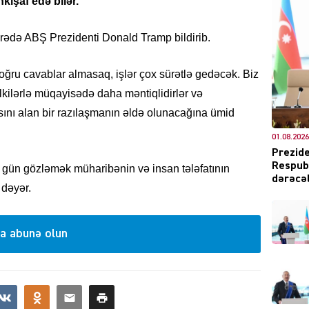
kişaf edə bilər.
barədə ABŞ Prezidenti Donald Tramp bildirib.
CƏMIY
ğru cavablar almasaq, işlər çox sürətlə gedəcək. Biz
vəlkilərlə müqayisədə daha məntiqlidirlər və
ısını alan bir razılaşmanın əldə olunacağına ümid
01.08.2026
XARİCİ
Prezide
Respubl
ə gün gözləmək müharibənin və insan tələfatının
dərəcəl
 dəyər.
a abunə olun
KRIMIN