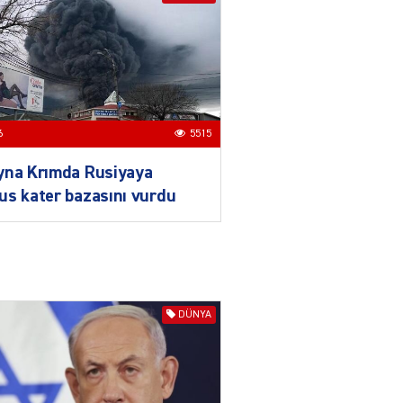
Məcəlləsində dəyişikliyi
TƏSDİQLƏDİ
04.08.2026
5505
ƏT
Nazirdən Orta Dəhliz
6
5515
açıqlaması
04.08.2026
5511
yna Krımda Rusiyaya
s kater bazasını vurdu
Ermənistanın taleyi BU
TARİXDƏ həll olunacaq
04.08.2026
5497
YƏT
DÜNYA
Sədərəkdən Culfaya icra
başçısı göndərildi
04.08.2026
4404