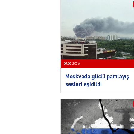
07.08.2026
Moskvada güclü partlayış
səsləri eşidildi