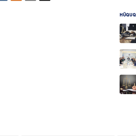
HADIS
HÜQUQ
DÜNYA
HADIS
KRIMIN