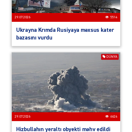
29.07.2026
5514
Ukrayna Krımda Rusiyaya məxsus kater
bazasını vurdu
DÜNYA
29.07.2026
6624
Hizbullahın yeraltı obyekti məhv edildi