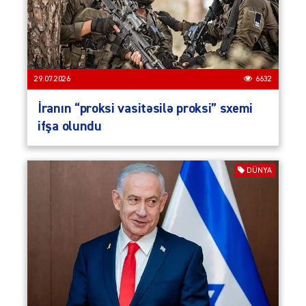
29.07.2026
6632
İranın “proksi vasitəsilə proksi” sxemi
ifşa olundu
DÜNYA