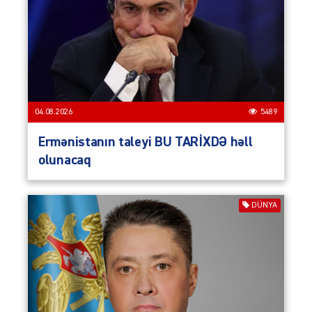
04.08.2026
5489
Ermənistanın taleyi BU TARİXDƏ həll
olunacaq
DÜNYA