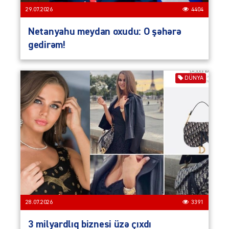
29.07.2026
4404
Netanyahu meydan oxudu: O şəhərə
gedirəm!
DÜNYA
28.07.2026
3391
3 milyardlıq biznesi üzə çıxdı