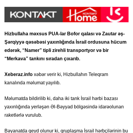
Hizbullaha məxsus PUA-lar Bofor qalası və Zautar əş-
Şərqiyyə qəsəbəsi yaxınlığında İsrail ordusuna hücum
edərək, “Namer” tipli zirehli transportyor və bir
“Merkava” tankını sıradan çıxarıb.
Xeberaz.info
xəbər verir ki, Hizbullahın Teleqram
kanalında məlumat yayılıb.
Məlumatda bildirilib ki, daha iki tank İsrail hərbi bazası
yaxınlığında yerləşən Əl-Bəyyad bölgəsində idarəolunan
raketlərlə vurulub.
Bəyanatda qeyd olunur ki, qruplaşma İsrail hərbçilərinin bu