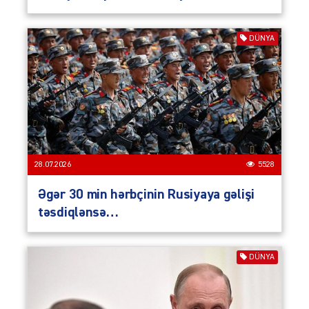
DÜNYA
28.07.2026
5528
Əgər 30 min hərbçinin Rusiyaya gəlişi
təsdiqlənsə…
DÜNYA