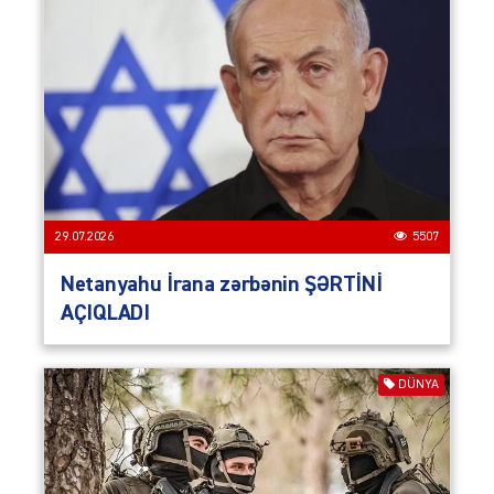
29.07.2026
5507
Netanyahu İrana zərbənin ŞƏRTİNİ
AÇIQLADI
DÜNYA