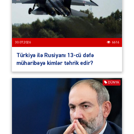
30.07.2026
6616
Türkiyə ilə Rusiyanı 13-cü dəfə
müharibəyə kimlər təhrik edir?
DÜNYA