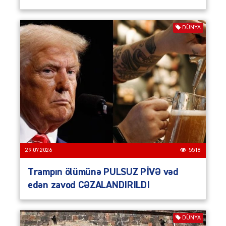
DÜNYA
29.07.2026
5518
Trampın ölümünə PULSUZ PİVƏ vəd
edən zavod CƏZALANDIRILDI
DÜNYA