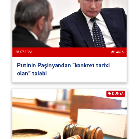
28.07.2026
4626
Putinin Paşinyandan “konkret tarixi
olan” tələbi
DÜNYA