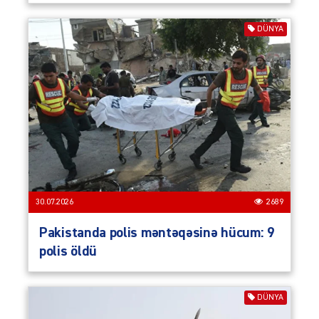
DÜNYA
30.07.2026
2689
Pakistanda polis məntəqəsinə hücum: 9
polis öldü
DÜNYA