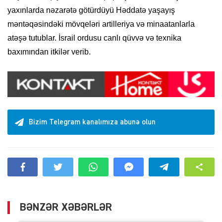
yaxınlarda nəzarətə götürdüyü Həddatə yaşayış
məntəqəsindəki mövqeləri artilleriya və minaatanlarla
atəşə tutublar. İsrail ordusu canlı qüvvə və texnika
baxımından itkilər verib.
Bizim Telegram kanalımıza abunə olun
BƏNZƏR XƏBƏRLƏR