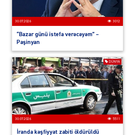
30.07.2026
3012
“Bazar günü istefa verəcəyəm” –
Paşinyan
DÜNYA
30.07.2026
5511
İranda kəşfiyyat zabiti öldürüldü