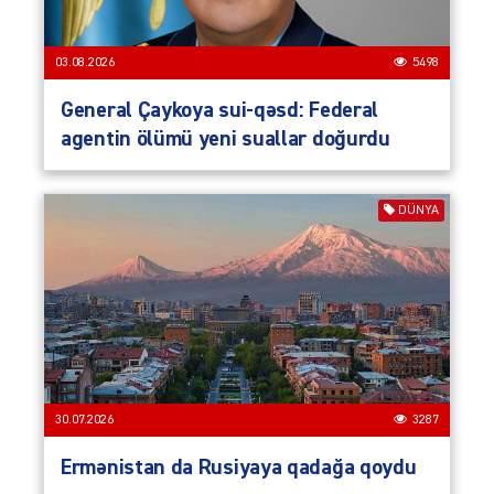
03.08.2026
5498
General Çaykoya sui-qəsd: Federal
agentin ölümü yeni suallar doğurdu
DÜNYA
30.07.2026
3287
Ermənistan da Rusiyaya qadağa qoydu