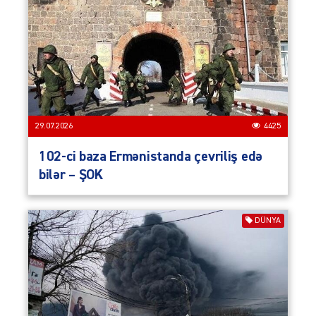
29.07.2026
4425
102-ci baza Ermənistanda çevriliş edə
bilər – ŞOK
DÜNYA