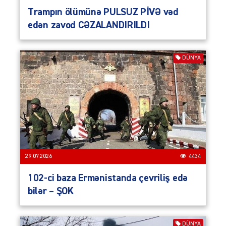
Trampın ölümünə PULSUZ PİVƏ vəd
edən zavod CƏZALANDIRILDI
DÜNYA
29.07.2026
4434
102-ci baza Ermənistanda çevriliş edə
bilər – ŞOK
DÜNYA