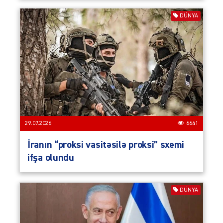
DÜNYA
29.07.2026
6641
İranın “proksi vasitəsilə proksi” sxemi
ifşa olundu
DÜNYA