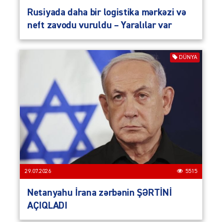
Rusiyada daha bir logistika mərkəzi və
neft zavodu vuruldu – Yaralılar var
DÜNYA
29.07.2026
5515
Netanyahu İrana zərbənin ŞƏRTİNİ
AÇIQLADI