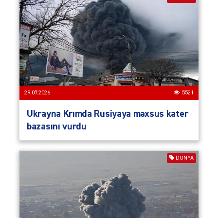
29.07.2026
5521
Ukrayna Krımda Rusiyaya məxsus kater
bazasını vurdu
DÜNYA