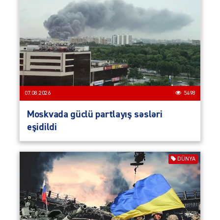
07.08.2026
5498
Moskvada güclü partlayış səsləri
eşidildi
DÜNYA