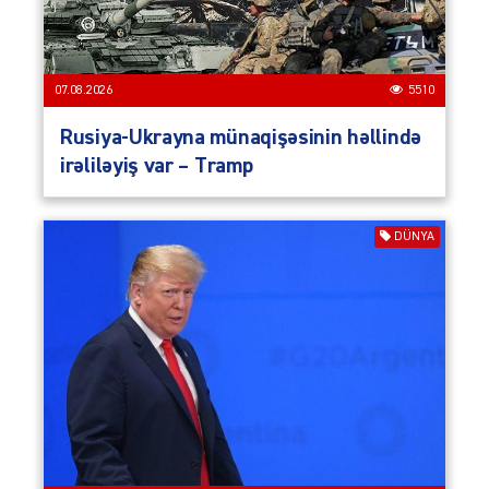
07.08.2026
5510
Rusiya-Ukrayna münaqişəsinin həllində
irəliləyiş var – Tramp
DÜNYA