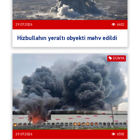
29.07.2026
6632
Hizbullahın yeraltı obyekti məhv edildi
DÜNYA
29.07.2026
6592