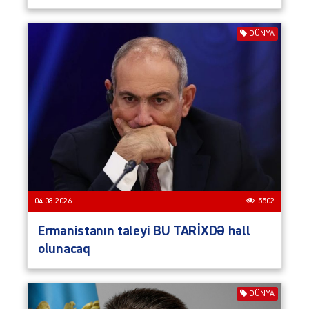
DÜNYA
04.08.2026
5502
Ermənistanın taleyi BU TARİXDƏ həll
olunacaq
DÜNYA