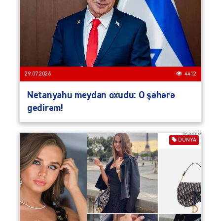
29.07.2026
4412
Netanyahu meydan oxudu: O şəhərə
gedirəm!
DÜNYA