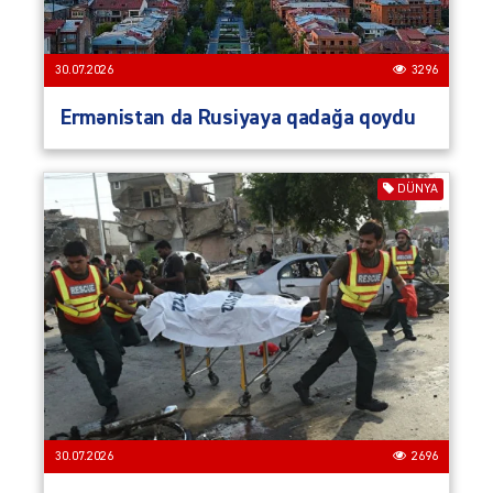
30.07.2026
3296
Ermənistan da Rusiyaya qadağa qoydu
DÜNYA
30.07.2026
2696