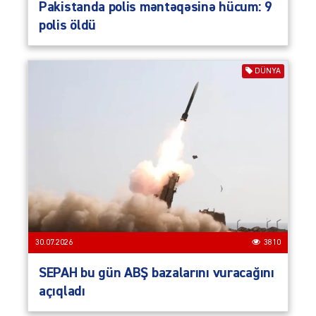
Pakistanda polis məntəqəsinə hücum: 9
polis öldü
DÜNYA
30.07.2026
3810
SEPAH bu gün ABŞ bazalarını vuracağını
açıqladı