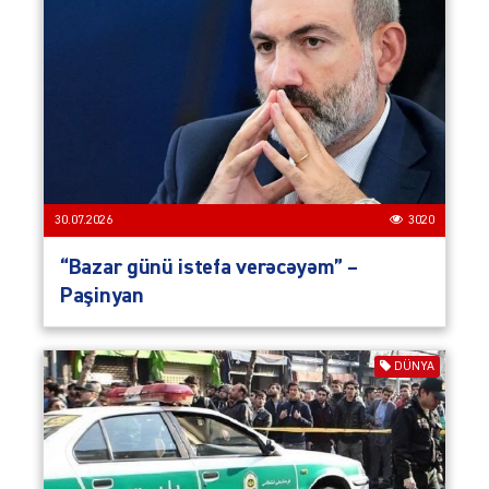
30.07.2026
3020
“Bazar günü istefa verəcəyəm” –
Paşinyan
DÜNYA