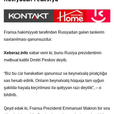
Fransa hakimiyyəti tərəfindən Rusiyadan gələn tankerin
saxlanılması qanunsuzdur.
Xeberaz.info
xəbər verir ki, bunu Rusiya prezidentinin
mətbuat katibi Dmitri Peskov deyib.
“Biz bu cür hərəkətləri qanunsuz və beynəlxalq piratçılığa
xas hesab edirik. Onların beynəlxalq hüquqa tam uyğun
şəkildə həyata keçirilməsi ilə qətiyyən razı deyilik”, – o
bildirib.
Qeyd edək ki, Fransa Prezidenti Emmanuel Makron bir sıra