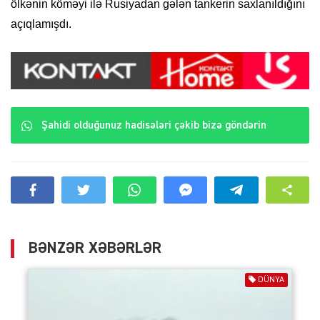
ölkənin köməyi ilə Rusiyadan gələn tankerin saxlanıldığını
açıqlamışdı.
Şahidi olduğunuz hadisələri çəkib bizə göndərin
BƏNZƏR XƏBƏRLƏR
DÜNYA