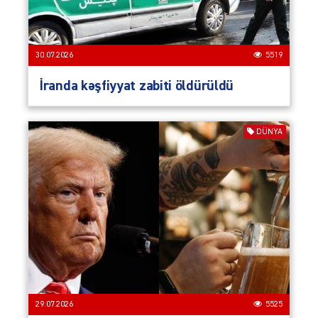
30.07.2026
5519
İranda kəşfiyyat zabiti öldürüldü
DÜNYA
29.07.2026
5525