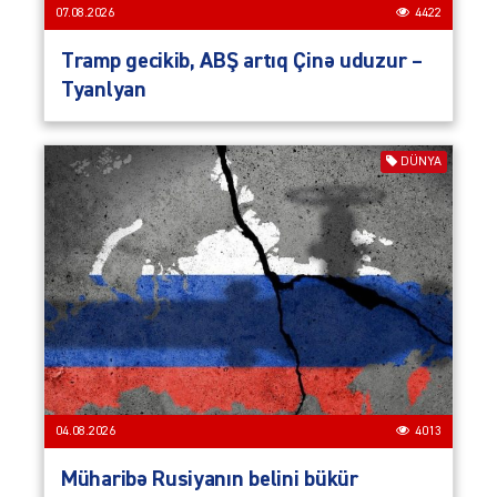
07.08.2026
4422
Tramp gecikib, ABŞ artıq Çinə uduzur –
Tyanlyan
DÜNYA
04.08.2026
4013
Müharibə Rusiyanın belini bükür