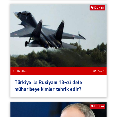
DÜNYA
30.07.2026
6625
Türkiyə ilə Rusiyanı 13-cü dəfə
müharibəyə kimlər təhrik edir?
DÜNYA