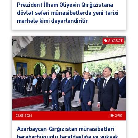
Prezident İlham Əliyevin Qırğızıstana
dövlət səfəri münasibətlərdə yeni tarixi
mərhələ kimi dəyərləndirilir
SIYASƏT
03.08.2026
2902
Azərbaycan-Qırğızıstan münasibətləri
bərabərhüquqlu tərəfdaşlığa və yüksək