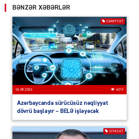
BƏNZƏR XƏBƏRLƏR
CƏMIYYƏT
04.08.2026
4013
Azərbaycanda sürücüsüz nəqliyyat
dövrü başlayır – BELƏ işləyəcək
SIYASƏT