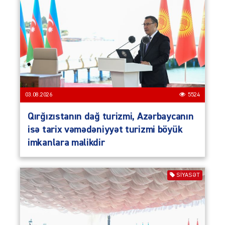
03.08.2026
5524
Qırğızıstanın dağ turizmi, Azərbaycanın
isə tarix vəmədəniyyət turizmi böyük
imkanlara malikdir
SIYASƏT