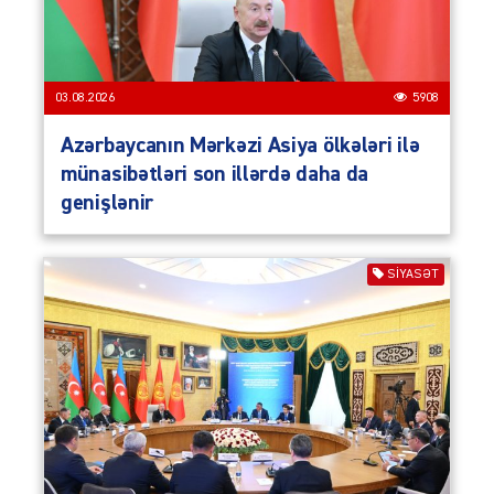
03.08.2026
5908
Azərbaycanın Mərkəzi Asiya ölkələri ilə
münasibətləri son illərdə daha da
genişlənir
SIYASƏT