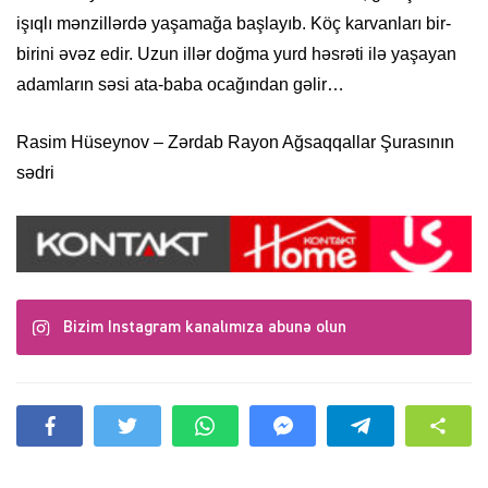
işıqlı mənzillərdə yaşamağa başlayıb. Köç karvanları bir-
birini əvəz edir. Uzun illər doğma yurd həsrəti ilə yaşayan
adamların səsi ata-baba ocağından gəlir…
Rasim Hüseynov – Zərdab Rayon Ağsaqqallar Şurasının
sədri
Bizim Instagram kanalımıza abunə olun