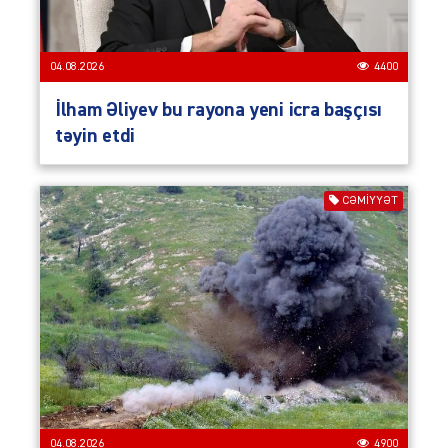
04.08.2026
4400
İlham Əliyev bu rayona yeni icra başçısı
təyin etdi
CƏMIYYƏT
04.08.2026
4900