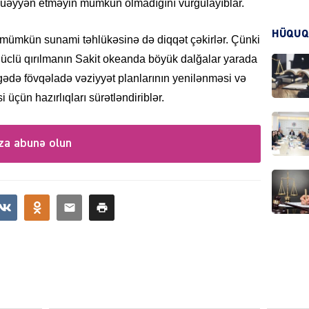
müəyyən etməyin mümkün olmadığını vurğulayıblar.
HÜQUQ
, mümkün sunami təhlükəsinə də diqqət çəkirlər. Çünki
KRIMIN
güclü qırılmanın Sakit okeanda böyük dalğalar yarada
bölgədə fövqəladə vəziyyət planlarının yenilənməsi və
i üçün hazırlıqları sürətləndiriblər.
HADIS
za abunə olun
DÜNYA
HADIS