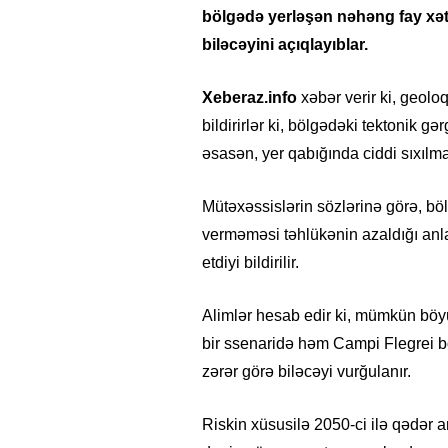
bölgədə yerləşən nəhəng fay xətt
biləcəyini açıqlayıblar.
Xeberaz.info
xəbər verir ki, geoloq
bildirirlər ki, bölgədəki tektonik gər
əsasən, yer qabığında ciddi sıxılma
Mütəxəssislərin sözlərinə görə, b
verməməsi təhlükənin azaldığı anl
etdiyi bildirilir.
Alimlər hesab edir ki, mümkün böyü
bir ssenaridə həm Campi Flegrei bö
zərər görə biləcəyi vurğulanır.
Riskin xüsusilə 2050-ci ilə qədər a