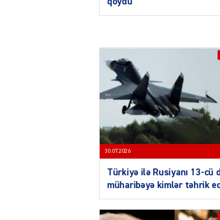
qoydu
30.07.2026
Türkiyə ilə Rusiyanı 13-cü 
müharibəyə kimlər təhrik e