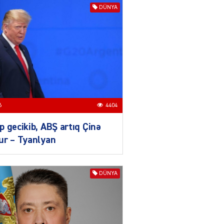
Zərdabda qəsdən yanğın
DÜNYA
törədən şəxs saxlanıldı
07.08.2026
3956
AL
Kiyevdə əlinə silah alıb
döyüşdü, Azərbaycanda
həbs olundu – MƏHKƏMƏ İŞİ
04.08.2026
4401
6
4404
 gecikib, ABŞ artıq Çinə
80 manatlıq Prezident
ur – Tyanlyan
təqaüdü ilə bağlı VACİB
AÇIQLAMA
04.08.2026
4399
DÜNYA
AL
Cəza çəkən şəxs məhkum
yoldaşını buna görə
öldürüb…