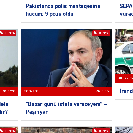
ŞOU-B
Pakistanda polis məntəqəsinə
SEPA
hücum: 9 polis öldü
vurac
DÜNYA
DÜNYA
CƏMIY
30.07.202
İrand
6620
30.07.2026
3016
CƏMIY
dəfə
“Bazar günü istefa verəcəyəm” –
dir?
Paşinyan
CƏMIY
DÜNYA
DÜNYA