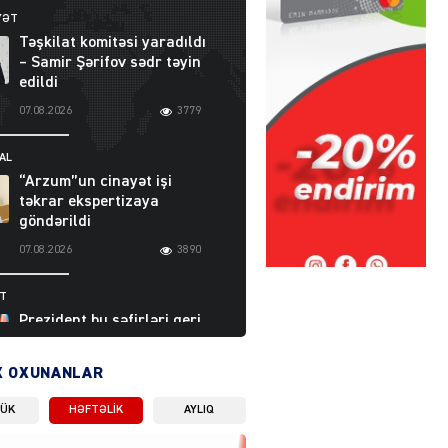
YƏT
Təşkilat komitəsi yaradıldı
– Samir Şərifov sədr təyin
edildi
07.08.2026
3779
AL
“Arzum”un cinayət işi
təkrar ekspertizaya
göndərildi
07.08.2026
3890
ƏT
Prezident bu səfirləri geri
çağırdı – Abel
Məhərrəmovun oğlu da var
X OXUNANLAR
07.08.2026
5703
LÜK
HƏFTƏLIK
AYLIQ