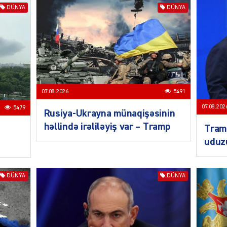
DÜNYA
DÜNYA
KRIMIN
07.08.2026
5491
07.08.202
5479
Rusiya-Ukrayna münaqişəsinin
SOSIAL
həllində irəliləyiş var – Tramp
Tramp
uduz
DÜNYA
DÜNYA
KRIMIN