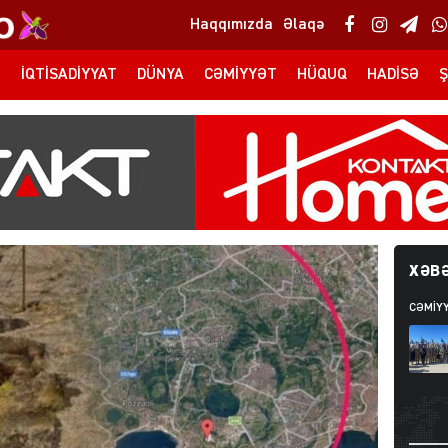
Haqqımızda
Əlaqə
T
İQTISADIYYAT
DÜNYA
CƏMIYYƏT
HÜQUQ
HADISƏ
Ş
XƏBƏ
CƏMIY