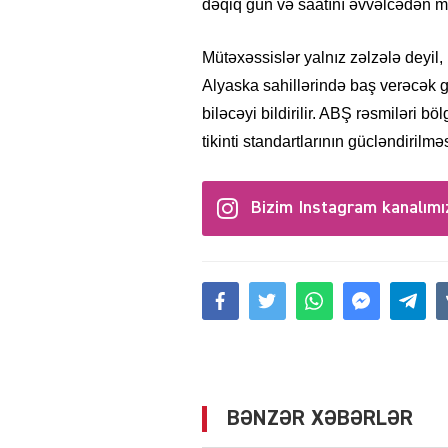
dəqiq gün və saatını əvvəlcədən 
Mütəxəssislər yalnız zəlzələ deyil
Alyaska sahillərində baş verəcək 
biləcəyi bildirilir. ABŞ rəsmiləri 
tikinti standartlarının gücləndirilməs
Bizim Instagram kanalımı
BƏNZƏR XƏBƏRLƏR