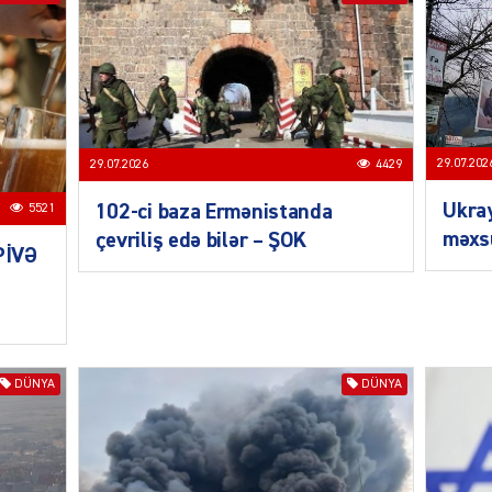
MANŞE
29.07.202
29.07.2026
4429
Ukra
102-ci baza Ermənistanda
5521
məxsu
çevriliş edə bilər – ŞOK
PİVƏ
SIYAS
DÜNYA
DÜNYA
DÜNYA