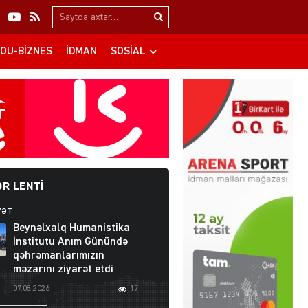
Search…
OU-BIZNES
İDMAN
SOSIAL
R LENTI
YƏT
Beynəlxalq Humanistika
İnstitutu Anım Günündə
qəhrəmanlarımızın
məzarını ziyarət etdi
07.08.2026
17