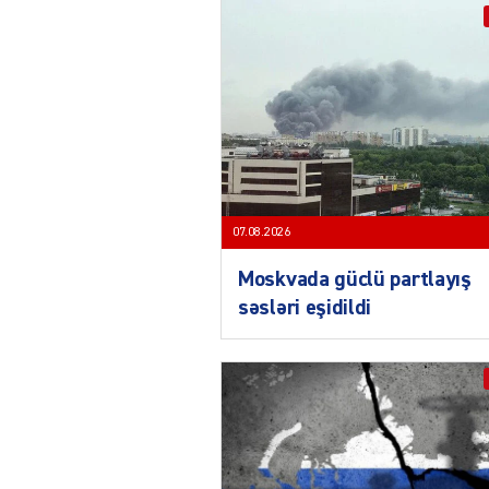
07.08.2026
Moskvada güclü partlayış
səsləri eşidildi