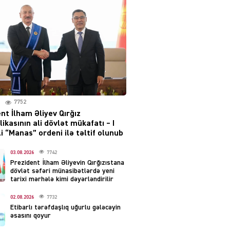
Moskvada güclü partlayış
səsləri eşidildi
07.08.2026
5479
Rusiya-Ukrayna
münaqişəsinin həllində
irəliləyiş var – Tramp
07.08.2026
7752
5491
nt İlham Əliyev Qırğız
ikasının ali dövlət mükafatı – I
YƏT
i “Manas” ordeni ilə təltif olunub
Prezident 2 fərman
imzaladı
03.08.2026
7742
Prezident İlham Əliyevin Qırğızıstana
07.08.2026
5481
dövlət səfəri münasibətlərdə yeni
tarixi mərhələ kimi dəyərləndirilir
 SİYASƏT
02.08.2026
7732
Tehran və İrəvandan
Etibarlı tərəfdaşlıq uğurlu gələcəyin
“Tramp yolu”na HƏMLƏ –
əsasını qoyur
REAKSİYA