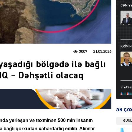
CƏMIY
KRIMIN
3007
21.05.2026
aşadığı bölgədə ilə bağlı
 – Dəhşətli olacaq
SIYAS
ƏN ÇO
ğında yerləşən və təxminən 500 min insanın
GÜN
ə bağlı qorxudan xəbərdarlıq edilib. Alimlər
DÜNYA