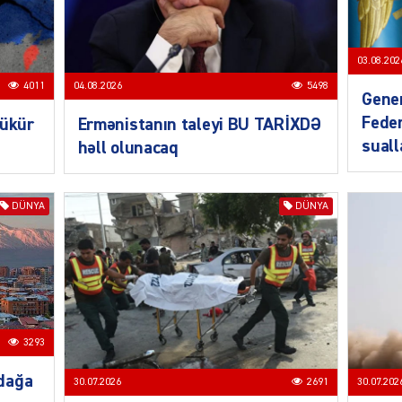
03.08.202
CƏMIY
4011
04.08.2026
5498
Gener
Feder
bükür
Ermənistanın taleyi BU TARİXDƏ
sual
həll olunacaq
SIYAS
DÜNYA
DÜNYA
DÜNYA
3293
dağa
30.07.2026
2691
30.07.202