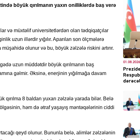
ində böyük qırılmanın yaxın onilliklərdə baş verə
lar və müxtəlif universitetlərdən olan tədqiqatçılar
DÜNYA
ginlik uzun illərdir yığılır. Aparılan son ölçmələrə
 müşahidə olunur və bu, böyük zəlzələ riskini artırır.
01.08.2026
ölgədə uzun müddətdir böyük qırılmanın baş
Prezide
amına gəlmir. Əksinə, enerjinin yığılmağa davam
Respubl
CƏMIY
dərəcəl
k qırılma 8 baldan yuxarı zəlzələ yarada bilər. Belə
lgəsinin, həm də ətraf yaşayış məntəqələrinin ciddi
XARİCİ
rtacağı qeyd olunur. Bununla belə, alimlər zəlzələnin