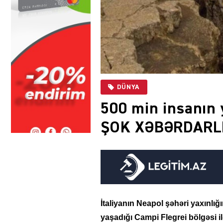
DÜNYA
500 min insanın y
ŞOK XƏBƏRDARLIQ
İtaliyanın Neapol şəhəri yaxınlı
yaşadığı Campi Flegrei bölgəsi il