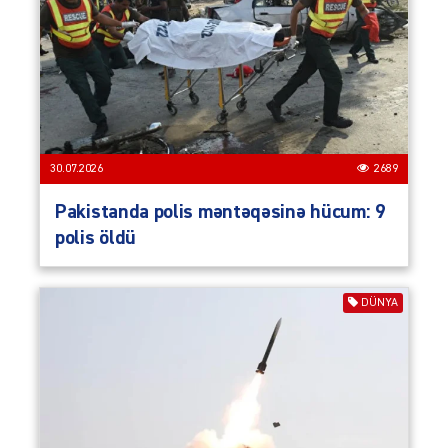
30.07.2026
2689
Pakistanda polis məntəqəsinə hücum: 9
polis öldü
DÜNYA