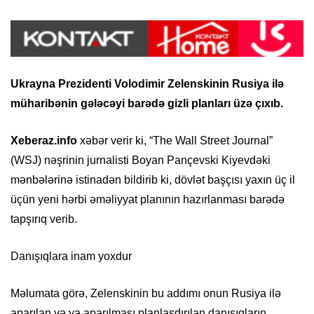
Ukrayna Prezidenti Volodimir Zelenskinin Rusiya ilə
müharibənin gələcəyi barədə gizli planları üzə çıxıb.
Xeberaz.info
xəbər verir ki, “The Wall Street Journal”
(WSJ) nəşrinin jurnalisti Boyan Pançevski Kiyevdəki
mənbələrinə istinadən bildirib ki, dövlət başçısı yaxın üç il
üçün yeni hərbi əməliyyat planının hazırlanması barədə
tapşırıq verib.
Danışıqlara inam yoxdur
Məlumata görə, Zelenskinin bu addımı onun Rusiya ilə
aparılan və ya aparılması planlaşdırılan danışıqların