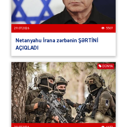
29.07.2026
5507
Netanyahu İrana zərbənin ŞƏRTİNİ
AÇIQLADI
DÜNYA