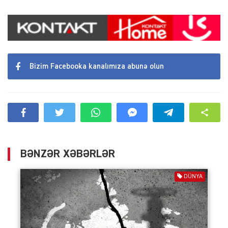
Bizim Facebooka kanalımıza abunə olun
BƏNZƏR XƏBƏRLƏR
DÜNYA