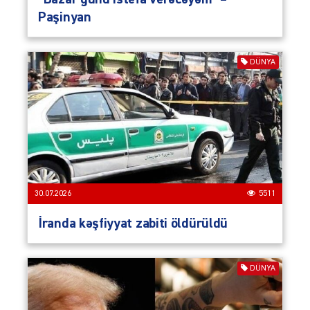
Paşinyan
DÜNYA
30.07.2026
5511
İranda kəşfiyyat zabiti öldürüldü
DÜNYA