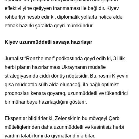
effektivliyinə qətiyyən inanmaması ilə bağlıdır. Kiyev
rəhbərliyi hesab edir ki, diplomatik yollarla nəticə əldə
etmək hazırkı şəraitdə qeyri-mümkündür.
Kiyev uzunmüddətli savaşa hazırlaşır
Jurnalist “Ronzheimer” podkastında qeyd edib ki, 3 illik
hərbi planın hazırlanması Ukraynanın müdafiə
strategiyasında ciddi dönüş nöqtəsidir. Bu, rəsmi Kiyevin
qısa müddətdə sülh əldə olunacağı ilə bağlı optimist
proqnozları kənara qoyaraq, uzunmüddətli və tükəndirici
bir müharibəyə hazırlaşdığını göstərir.
Ekspertlər bildirirlər ki, Zelenskinin bu mövqeyi Qərb
müttəfiqlərindən daha uzunmüddətli və kəsintisiz hərbi
yardım tələbi kimi də qiymətləndirilə bilər.