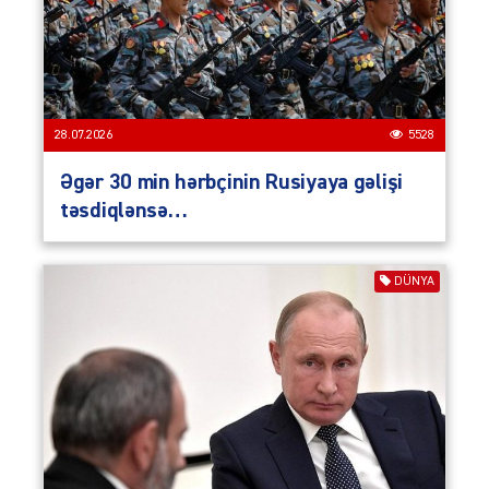
28.07.2026
5528
Əgər 30 min hərbçinin Rusiyaya gəlişi
təsdiqlənsə…
DÜNYA