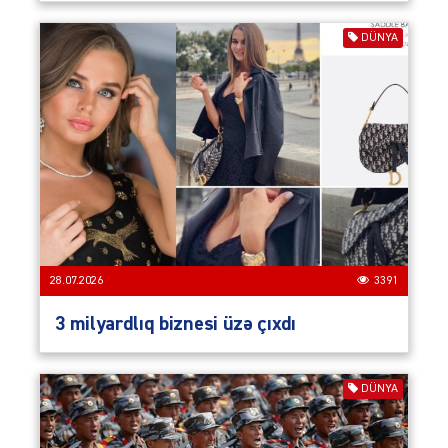
DÜNYA
28.07.2026
3391
3 milyardlıq biznesi üzə çıxdı
DÜNYA