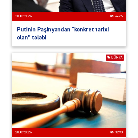
28.07.2026
4626
Putinin Paşinyandan “konkret tarixi
olan” tələbi
DÜNYA
28.07.2026
3290