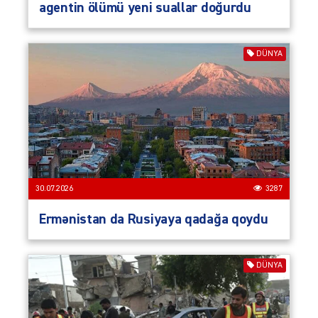
agentin ölümü yeni suallar doğurdu
DÜNYA
30.07.2026
3287
Ermənistan da Rusiyaya qadağa qoydu
DÜNYA