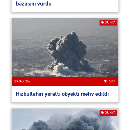
bazasını vurdu
DÜNYA
29.07.2026
6624
Hizbullahın yeraltı obyekti məhv edildi
DÜNYA