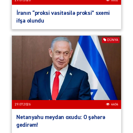
29.07.2026
6632
İranın “proksi vasitəsilə proksi” sxemi
ifşa olundu
DÜNYA
29.07.2026
4404
Netanyahu meydan oxudu: O şəhərə
gedirəm!