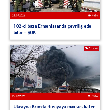
29.07.2026
4424
102-ci baza Ermənistanda çevriliş edə
bilər – ŞOK
DÜNYA
29.07.2026
5514
Ukrayna Krımda Rusiyaya məxsus kater