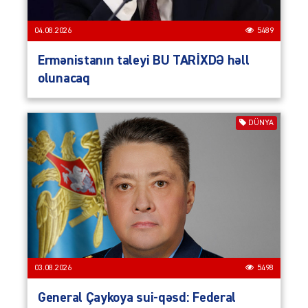
04.08.2026
5489
Ermənistanın taleyi BU TARİXDƏ həll
olunacaq
DÜNYA
03.08.2026
5498
General Çaykoya sui-qəsd: Federal