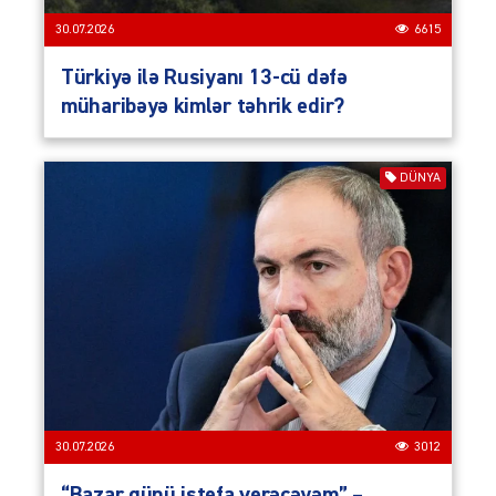
30.07.2026
6615
Türkiyə ilə Rusiyanı 13-cü dəfə
müharibəyə kimlər təhrik edir?
DÜNYA
30.07.2026
3012
“Bazar günü istefa verəcəyəm” –