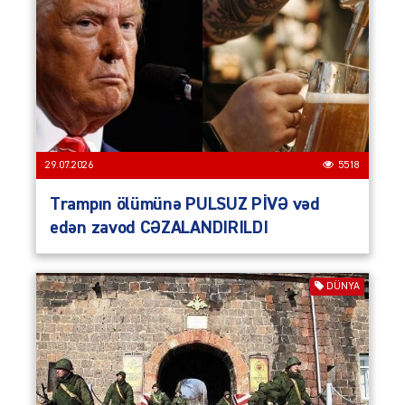
29.07.2026
5518
Trampın ölümünə PULSUZ PİVƏ vəd
edən zavod CƏZALANDIRILDI
DÜNYA