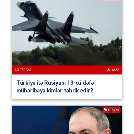
30.07.2026
6622
Türkiyə ilə Rusiyanı 13-cü dəfə
müharibəyə kimlər təhrik edir?
DÜNYA