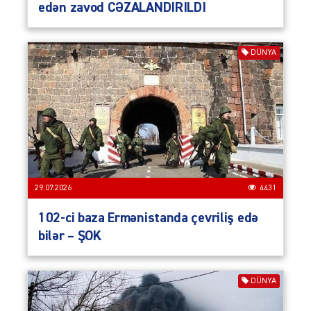
edən zavod CƏZALANDIRILDI
DÜNYA
29.07.2026
4431
102-ci baza Ermənistanda çevriliş edə
bilər – ŞOK
DÜNYA