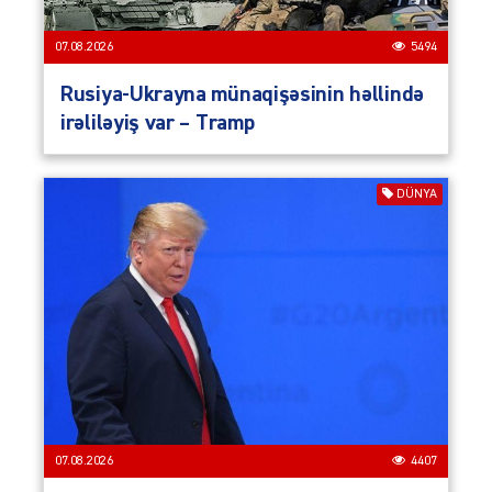
07.08.2026
5494
Rusiya-Ukrayna münaqişəsinin həllində
irəliləyiş var – Tramp
DÜNYA
07.08.2026
4407