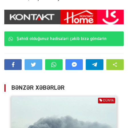
Şahidi olduğunuz hadisələri çəkib bizə göndərin
BƏNZƏR XƏBƏRLƏR
DÜNYA