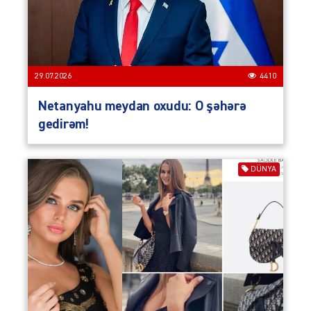
29.07.2026
4410
Netanyahu meydan oxudu: O şəhərə
gedirəm!
DÜNYA