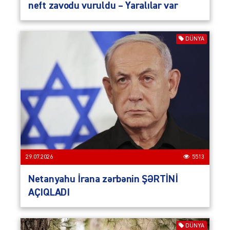
neft zavodu vuruldu – Yaralılar var
DÜNYA
29.07.2026
5513
Netanyahu İrana zərbənin ŞƏRTİNİ
AÇIQLADI
DÜNYA