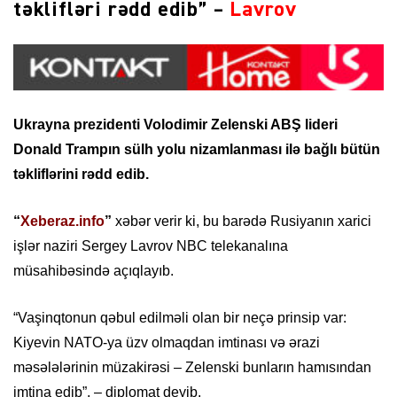
təklifləri rədd edib” –
Lavrov
Ukrayna prezidenti Volodimir Zelenski ABŞ lideri
Donald Trampın sülh yolu nizamlanması ilə bağlı bütün
təkliflərini rədd edib.
“
Xeberaz.info
”
xəbər verir ki, bu barədə Rusiyanın xarici
işlər naziri Sergey Lavrov NBC telekanalına
müsahibəsində açıqlayıb.
“Vaşinqtonun qəbul edilməli olan bir neçə prinsip var:
Kiyevin NATO-ya üzv olmaqdan imtinası və ərazi
məsələlərinin müzakirəsi – Zelenski bunların hamısından
imtina edib”, – diplomat deyib.