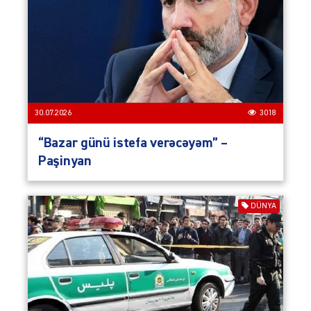
30.07.2026
3018
“Bazar günü istefa verəcəyəm” –
Paşinyan
DÜNYA