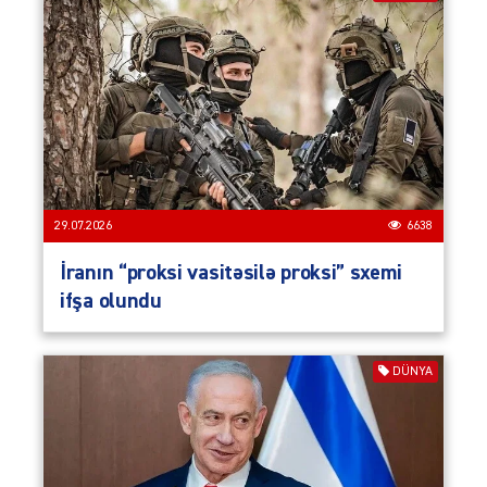
29.07.2026
6638
İranın “proksi vasitəsilə proksi” sxemi
ifşa olundu
DÜNYA