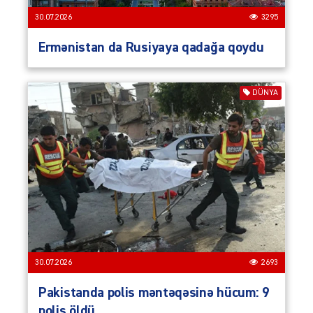
30.07.2026
3295
Ermənistan da Rusiyaya qadağa qoydu
DÜNYA
30.07.2026
2693
Pakistanda polis məntəqəsinə hücum: 9
polis öldü