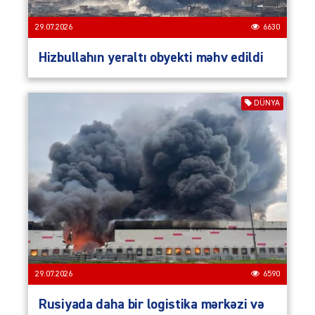
29.07.2026
6630
Hizbullahın yeraltı obyekti məhv edildi
DÜNYA
29.07.2026
6590
Rusiyada daha bir logistika mərkəzi və