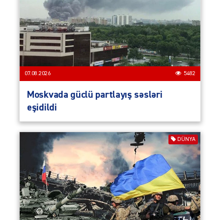
07.08.2026
5482
Moskvada güclü partlayış səsləri
eşidildi
DÜNYA