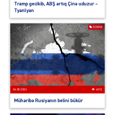
Tramp gecikib, ABŞ artıq Çinə uduzur –
Tyanlyan
DÜNYA
04.08.2026
4012
Müharibə Rusiyanın belini bükür