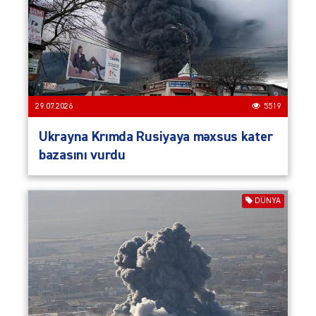
29.07.2026
5519
Ukrayna Krımda Rusiyaya məxsus kater
bazasını vurdu
DÜNYA