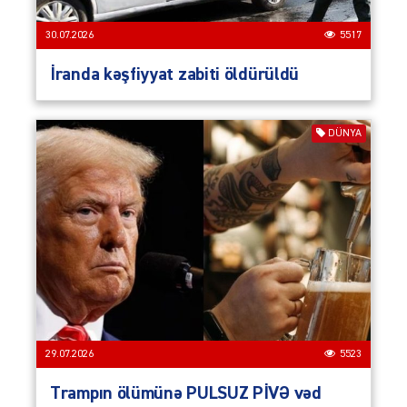
30.07.2026
5517
İranda kəşfiyyat zabiti öldürüldü
DÜNYA
29.07.2026
5523
Trampın ölümünə PULSUZ PİVƏ vəd