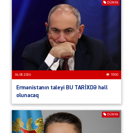
DÜNYA
04.08.2026
5500
Ermənistanın taleyi BU TARİXDƏ həll
olunacaq
DÜNYA