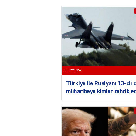
30.07.2026
Türkiyə ilə Rusiyanı 13-cü 
müharibəyə kimlər təhrik e