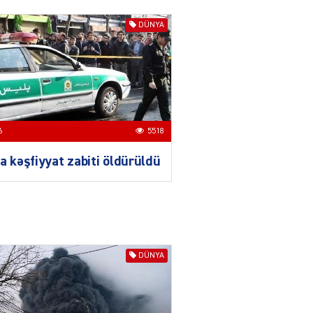
ilə təkbaşına mübarizə
aparır
DÜNYA
04.08.2026
4912
T
Prezident Gömrük
Məcəlləsində dəyişikliyi
TƏSDİQLƏDİ
6
5518
04.08.2026
5507
a kəşfiyyat zabiti öldürüldü
ƏT
Nazirdən Orta Dəhliz
açıqlaması
04.08.2026
5514
DÜNYA
Ermənistanın taleyi BU
TARİXDƏ həll olunacaq
04.08.2026
5501