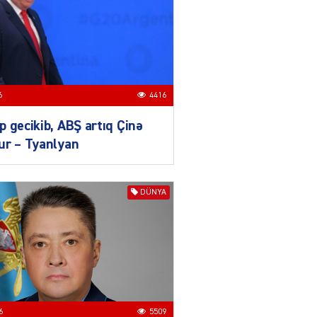
04.08.2026
3017
YƏT
Azərbaycanda sürücüsüz
nəqliyyat dövrü başlayır –
BELƏ işləyəcək
6
4416
04.08.2026
4026
 gecikib, ABŞ artıq Çinə
ƏT
ur – Tyanlyan
XİN rəhbərindən TRİPP
layihəsi ilə bağlı AÇIQLAMA
04.08.2026
4397
DÜNYA
Müharibə Rusiyanın belini
bükür
04.08.2026
4013
IZNES
6
5509