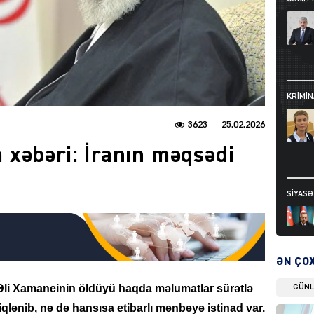
KRIMIN
3623
25.02.2026
xəbəri: İranın məqsədi
SIYAS
ƏN ÇO
i Əli Xamaneinin öldüyü haqda məlumatlar sürətlə
GÜN
DÜNYA
iqlənib, nə də hansısa etibarlı mənbəyə istinad var.