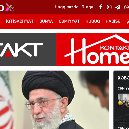
Haqqımızda
Əlaqə
T
İQTISADIYYAT
DÜNYA
CƏMIYYƏT
HÜQUQ
HADISƏ
Ş
XƏBƏ
CƏMIY
CƏMIY