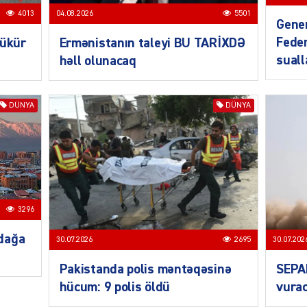
4013
04.08.2026
5501
Gener
Feder
bükür
Ermənistanın taleyi BU TARİXDƏ
sual
həll olunacaq
CƏMIY
DÜNYA
DÜNYA
CƏMIY
3296
dağa
30.07.2026
2695
30.07.202
Pakistanda polis məntəqəsinə
SEPA
hücum: 9 polis öldü
vurac
CƏMIY