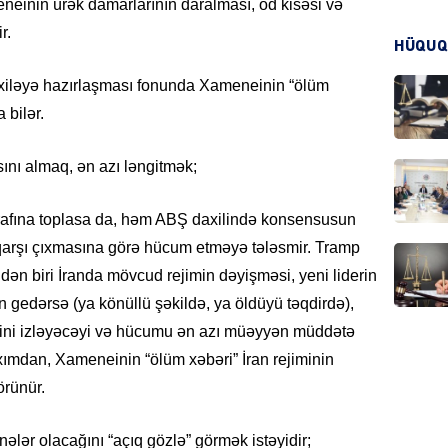
neinin ürək damarlarının daralması, öd kisəsi və
r.
KRIMIN
HÜQUQ
xiləyə hazırlaşması fonunda Xameneinin “ölüm
 bilər.
ını almaq, ən azı ləngitmək;
HADIS
ətrafına toplasa da, həm ABŞ daxilində konsensusun
qarşı çıxmasına görə hücum etməyə tələsmir. Tramp
dən biri İranda mövcud rejimin dəyişməsi, yeni liderin
DÜNYA
gedərsə (ya könüllü şəkildə, ya öldüyü təqdirdə),
sini izləyəcəyi və hücumu ən azı müəyyən müddətə
axımdan, Xameneinin “ölüm xəbəri” İran rejiminin
rünür.
HADIS
 nələr olacağını “açıq gözlə” görmək istəyidir;