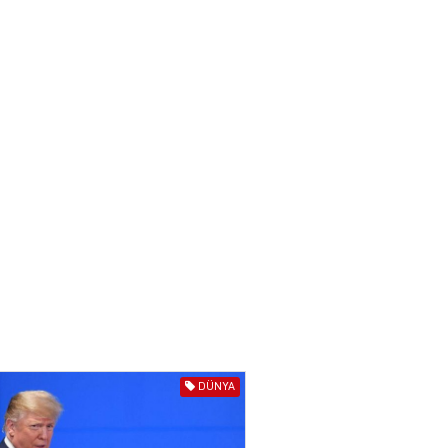
törədən şəxs saxlanıldı
07.08.2026
3974
AL
Kiyevdə əlinə silah alıb
döyüşdü, Azərbaycanda
həbs olundu – MƏHKƏMƏ İŞİ
04.08.2026
4404
80 manatlıq Prezident
təqaüdü ilə bağlı VACİB
AÇIQLAMA
04.08.2026
4403
AL
Cəza çəkən şəxs məhkum
DÜNYA
yoldaşını buna görə
öldürüb…