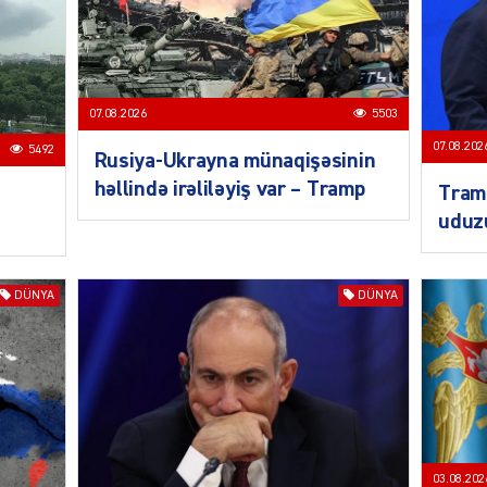
CƏMIY
07.08.2026
5503
07.08.202
5492
Rusiya-Ukrayna münaqişəsinin
həllində irəliləyiş var – Tramp
Tramp
SIYAS
uduz
DÜNYA
DÜNYA
DÜNYA
ŞOU-B
03.08.202