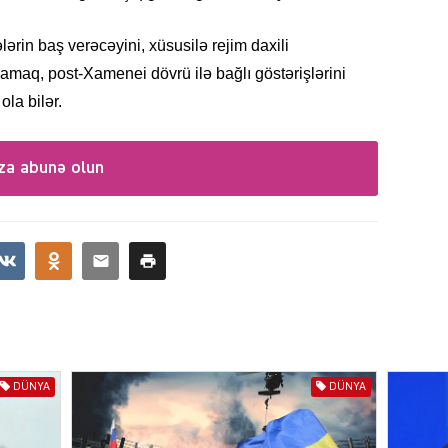
lərin baş verəcəyini, xüsusilə rejim daxili
amaq, post-Xamenei dövrü ilə bağlı göstərişlərini
KRIMIN
la bilər.
za abunə olun
SOSIAL
KRIMIN
DÜNYA
DÜNYA