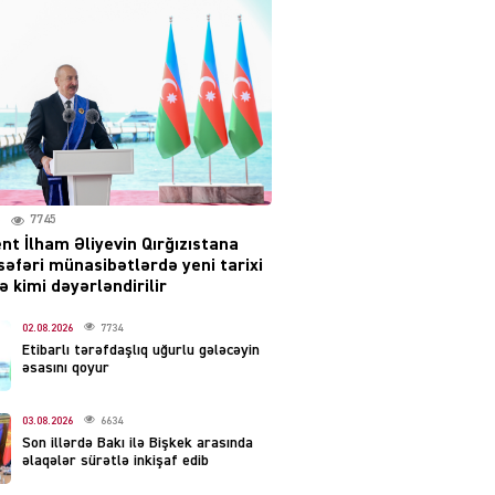
səsləri eşidildi
07.08.2026
5492
Rusiya-Ukrayna
münaqişəsinin həllində
irəliləyiş var – Tramp
07.08.2026
5503
7745
nt İlham Əliyevin Qırğızıstana
YƏT
səfəri münasibətlərdə yeni tarixi
Prezident 2 fərman
 kimi dəyərləndirilir
imzaladı
07.08.2026
02.08.2026
7734
5492
Etibarlı tərəfdaşlıq uğurlu gələcəyin
əsasını qoyur
 SİYASƏT
Tehran və İrəvandan
03.08.2026
6634
“Tramp yolu”na HƏMLƏ –
Son illərdə Bakı ilə Bişkek arasında
REAKSİYA
əlaqələr sürətlə inkişaf edib
07.08.2026
5494