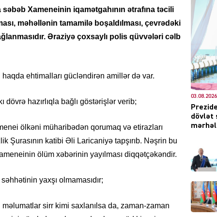
 səbəb Xameneinin iqamətgahının ətrafına təcili
ması, məhəllənin tamamilə boşaldılması, çevrədəki
ağlanmasıdır. Əraziyə çoxsaylı polis qüvvələri cəlb
DÜNYA
qda ehtimalları gücləndirən amillər də var.
03.08.2026
ı dövrə hazırlıqla bağlı göstərişlər verib;
Prezide
CƏMIY
dövlət 
mərhələ
amenei ölkəni müharibədən qorumaq və etirazları
lik Şurasının katibi Əli Laricaniyə tapşırıb. Nəşrin bu
Xameneinin ölüm xəbərinin yayılması diqqətçəkəndir.
XARİCİ
 səhhətinin yaxşı olmamasıdır;
ağlı məlumatlar sirr kimi saxlanılsa da, zaman-zaman