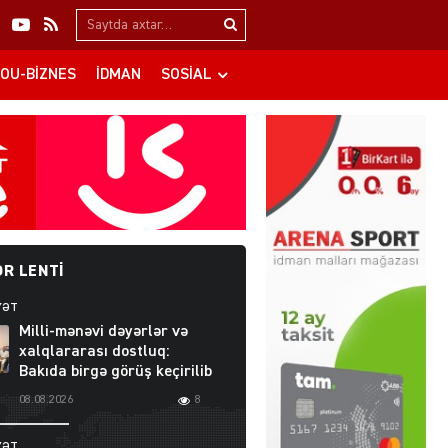
Search…
OU-BIZNES
İDMAN
SOSIAL
R LENTI
YƏT
Milli-mənəvi dəyərlər və
xalqlararası dostluq:
Bakıda birgə görüş keçirilib
08.08.2026
8
YƏT