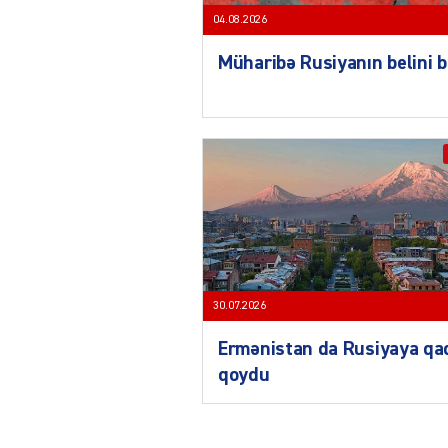
04.08.2026
Müharibə Rusiyanın belini 
30.07.2026
Ermənistan da Rusiyaya qa
qoydu