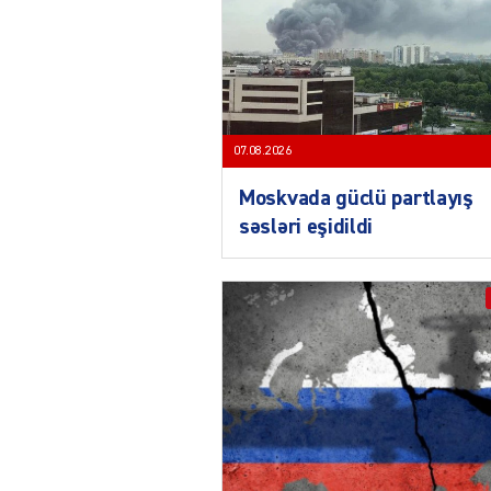
07.08.2026
Moskvada güclü partlayış
səsləri eşidildi