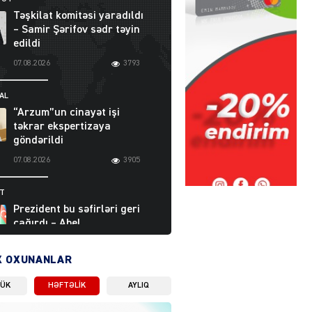
Təşkilat komitəsi yaradıldı
– Samir Şərifov sədr təyin
edildi
07.08.2026
3793
AL
“Arzum”un cinayət işi
təkrar ekspertizaya
göndərildi
07.08.2026
3905
ƏT
Prezident bu səfirləri geri
çağırdı – Abel
Məhərrəmovun oğlu da var
07.08.2026
5714
X OXUNANLAR
LÜK
HƏFTƏLIK
AYLIQ
Moskvada güclü partlayış