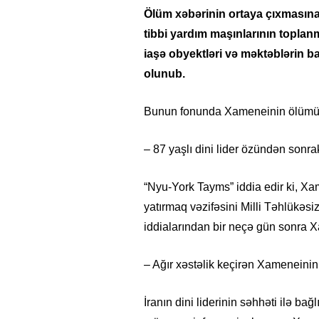
Ölüm xəbərinin ortaya çıxmasına
tibbi yardım maşınlarının toplan
iaşə obyektləri və məktəblərin b
olunub.
Bunun fonunda Xameneinin ölümü ha
– 87 yaşlı dini lider özündən sonrak
“Nyu-York Tayms” iddia edir ki, X
yatırmaq vəzifəsini Milli Təhlükəsiz
iddialarından bir neçə gün sonra 
– Ağır xəstəlik keçirən Xameneinin
İranın dini liderinin səhhəti ilə b