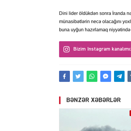
Dini lider öldükdən sonra İranda nə
münasibətlərin necə olacağını yoxl
buna uyğun hazırlamaq niyyətində o
Bizim Instagram kanalımı
BƏNZƏR XƏBƏRLƏR