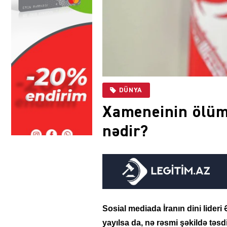
DÜNYA
Xameneinin ölüm 
nədir?
Sosial mediada İranın dini lider
yayılsa da, nə rəsmi şəkildə təsd