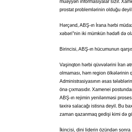
müəyyən informasiyalar sızır. Xame
prostat problemlərinin olduğu deyili
Hərçənd, ABŞ-ın İrana hərbi müda
xəbəri”nin iki mümkün hədəfi də ola
Birincisi, ABŞ-ın hücumunun qarşıs
Vaşinqton hərbi qüvvələrini İran 
olmaması, həm region ölkələrinin 
Administrasiyasının əsas tələblərin
önə çıxmasıdır. Xamenei postundan 
ABŞ-ın rejimin yenilənməsi prose
təxirə salacağı istisna deyil. Bu b
zaman qazanmaq gedişi kimi də gö
İkincisi, dini liderin özündən sonra