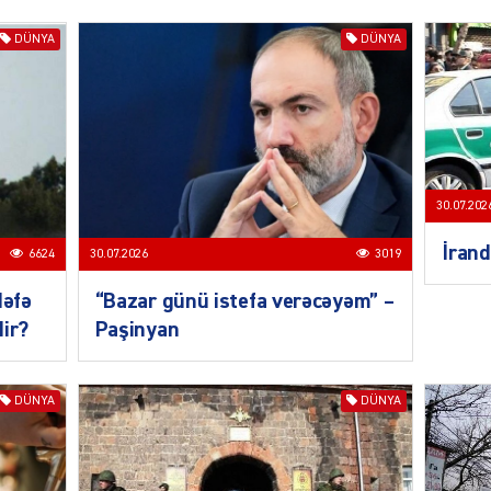
DÜNYA
DÜNYA
MANŞE
30.07.202
İrand
6624
30.07.2026
3019
SIYAS
dəfə
“Bazar günü istefa verəcəyəm” –
dir?
Paşinyan
DÜNYA
DÜNYA
DÜNYA