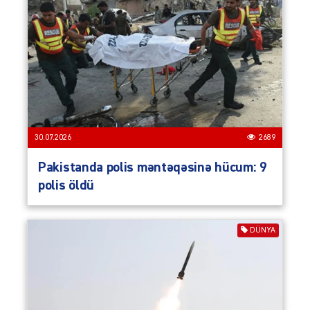
30.07.2026
2689
Pakistanda polis məntəqəsinə hücum: 9
polis öldü
DÜNYA