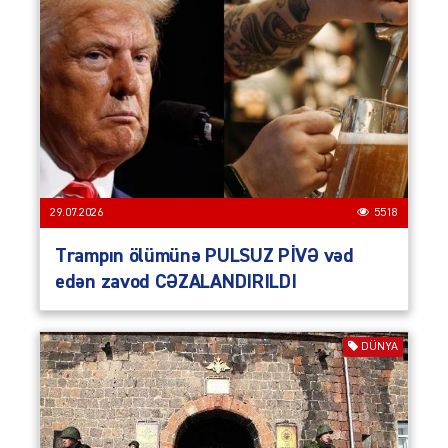
29.07.2026
5518
Trampın ölümünə PULSUZ PİVƏ vəd
edən zavod CƏZALANDIRILDI
DÜNYA