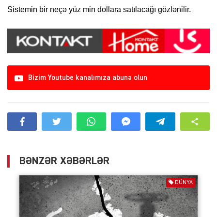
Sistemin bir neçə yüz min dollara satılacağı gözlənilir.
Bizim Youtube kanalımıza abunə olun
BƏNZƏR XƏBƏRLƏR
DÜNYA