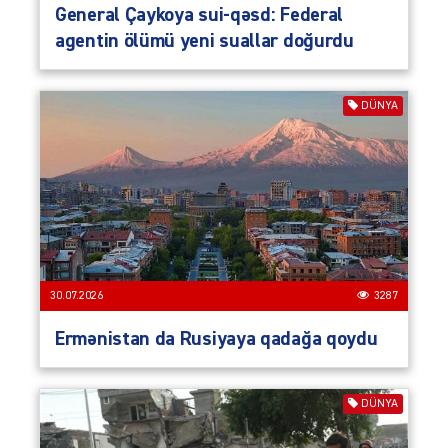
General Çaykoya sui-qəsd: Federal
agentin ölümü yeni suallar doğurdu
DÜNYA
30.07.2026
3287
Ermənistan da Rusiyaya qadağa qoydu
DÜNYA