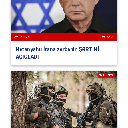
29.07.2026
5507
Netanyahu İrana zərbənin ŞƏRTİNİ
AÇIQLADI
DÜNYA