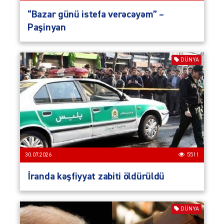
“Bazar günü istefa verəcəyəm” –
Paşinyan
DÜNYA
30.07.2026
5511
İranda kəşfiyyat zabiti öldürüldü
DÜNYA