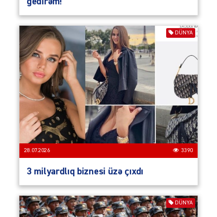
gedirəm!
DÜNYA
28.07.2026
3390
3 milyardlıq biznesi üzə çıxdı
DÜNYA