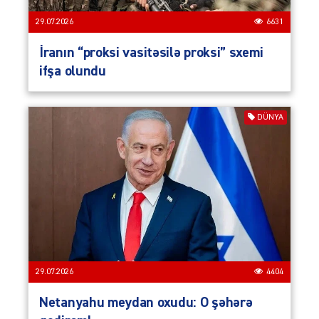
29.07.2026
6631
İranın “proksi vasitəsilə proksi” sxemi
ifşa olundu
DÜNYA
29.07.2026
4404
Netanyahu meydan oxudu: O şəhərə