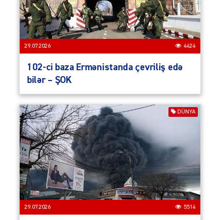
29.07.2026
4424
102-ci baza Ermənistanda çevriliş edə
bilər – ŞOK
DÜNYA
29.07.2026
5514