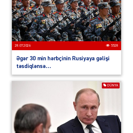
28.07.2026
5528
Əgər 30 min hərbçinin Rusiyaya gəlişi
təsdiqlənsə…
DÜNYA