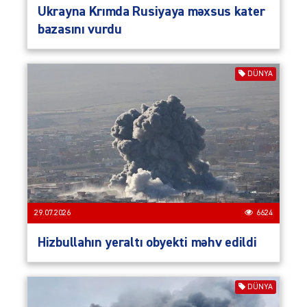
Ukrayna Krımda Rusiyaya məxsus kater
bazasını vurdu
DÜNYA
29.07.2026
6624
Hizbullahın yeraltı obyekti məhv edildi
DÜNYA