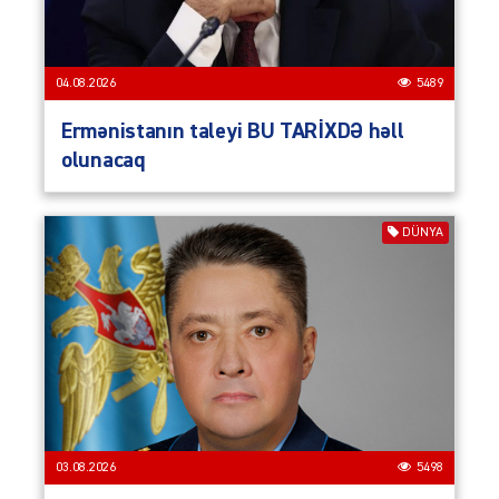
04.08.2026
5489
Ermənistanın taleyi BU TARİXDƏ həll
olunacaq
DÜNYA
03.08.2026
5498