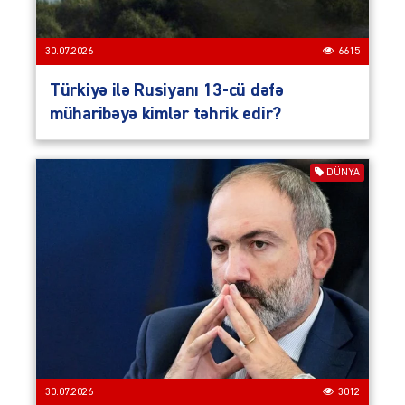
30.07.2026
6615
Türkiyə ilə Rusiyanı 13-cü dəfə
müharibəyə kimlər təhrik edir?
DÜNYA
30.07.2026
3012