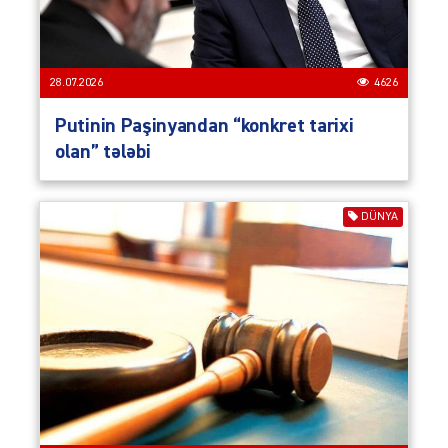
28.07.2026
4626
Putinin Paşinyandan “konkret tarixi
olan” tələbi
DÜNYA