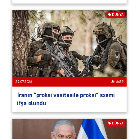
DÜNYA
29.07.2026
6639
İranın “proksi vasitəsilə proksi” sxemi
ifşa olundu
DÜNYA