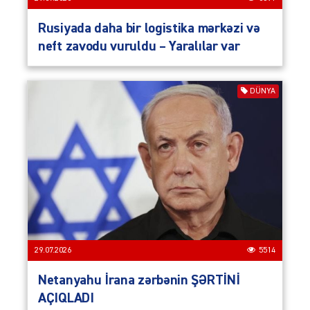
Rusiyada daha bir logistika mərkəzi və
neft zavodu vuruldu – Yaralılar var
DÜNYA
29.07.2026
5514
Netanyahu İrana zərbənin ŞƏRTİNİ
AÇIQLADI