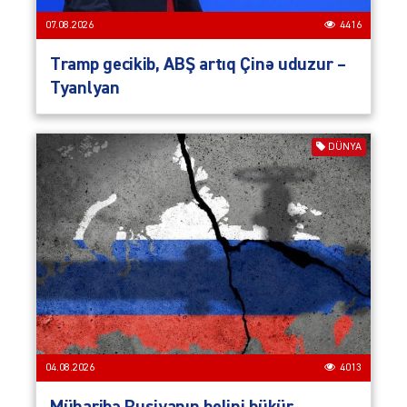
07.08.2026
4416
Tramp gecikib, ABŞ artıq Çinə uduzur –
Tyanlyan
DÜNYA
04.08.2026
4013