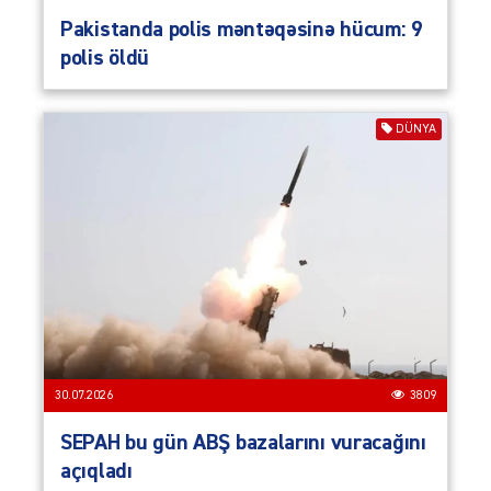
Pakistanda polis məntəqəsinə hücum: 9
polis öldü
DÜNYA
30.07.2026
3809
SEPAH bu gün ABŞ bazalarını vuracağını
açıqladı