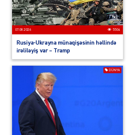
07.08.2026
5504
Rusiya-Ukrayna münaqişəsinin həllində
irəliləyiş var – Tramp
DÜNYA