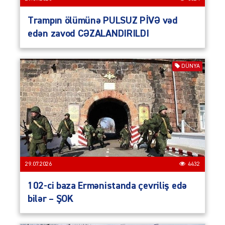
Trampın ölümünə PULSUZ PİVƏ vəd
edən zavod CƏZALANDIRILDI
DÜNYA
29.07.2026
4432
102-ci baza Ermənistanda çevriliş edə
bilər – ŞOK