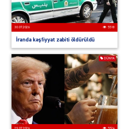
30.07.2026
5518
İranda kəşfiyyat zabiti öldürüldü
DÜNYA
29.07.2026
5524