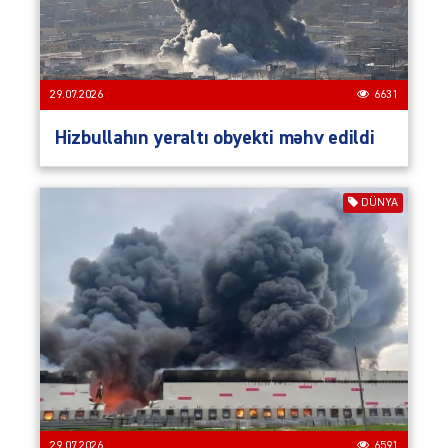
29.07.2026
6631
Hizbullahın yeraltı obyekti məhv edildi
DÜNYA
29.07.2026
6591