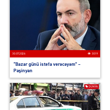
30.07.2026
3019
“Bazar günü istefa verəcəyəm” –
Paşinyan
DÜNYA