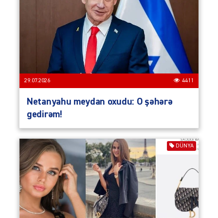
29.07.2026
4411
Netanyahu meydan oxudu: O şəhərə
gedirəm!
DÜNYA