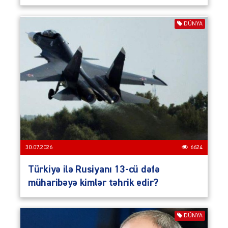
DÜNYA
30.07.2026
6624
Türkiyə ilə Rusiyanı 13-cü dəfə
müharibəyə kimlər təhrik edir?
DÜNYA