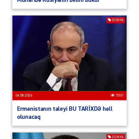
Müharibə Rusiyanın belini bükür
DÜNYA
04.08.2026
5501
Ermənistanın taleyi BU TARİXDƏ həll
olunacaq
DÜNYA