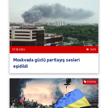
07.08.2026
5493
Moskvada güclü partlayış səsləri
eşidildi
DÜNYA