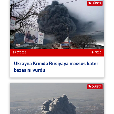
DÜNYA
29.07.2026
5520
Ukrayna Krımda Rusiyaya məxsus kater
bazasını vurdu
DÜNYA