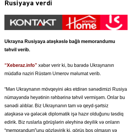
Rusiyaya verdi
Ukrayna Rusiyaya atəşkəslə bağlı memorandumu
təhvil verib.
“Xeberaz.info”
xəbər verir ki, bu barədə Ukraynanın
müdafiə naziri Rüstəm Umerov məlumat verib.
“Mən Ukraynanın mövqeyini əks etdirən sənədimizi Rusiya
nümayəndə heyətinin rəhbərinə təhvil vermişəm. Onlar bu
sənədi alıblar. Biz Ukraynanın tam və qeyd-şərtsiz
atəşkəsə və gələcək diplomatik işə hazır olduğunu təsdiq
edirik. Biz ruslarla görüşlərin əleyhinə deyilik və onların
“memorandum”unu gözləyirik ki, görüş boş olmasın və