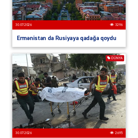
30.07.2026
3296
Ermənistan da Rusiyaya qadağa qoydu
DÜNYA
30.07.2026
2695