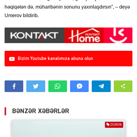
həqiqətən də, müharibənin sonunu yaxınlaşdırsın”, – deyə
Umerov bildirib.
Bizim Youtube kanalımıza abunə olun
BƏNZƏR XƏBƏRLƏR
DÜNYA