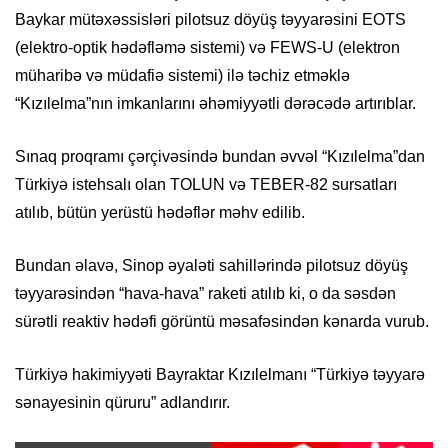
Baykar mütəxəssisləri pilotsuz döyüş təyyarəsini EOTS
(elektro-optik hədəfləmə sistemi) və FEWS-U (elektron
müharibə və müdafiə sistemi) ilə təchiz etməklə
“Kızılelma”nın imkanlarını əhəmiyyətli dərəcədə artırıblar.
Sınaq proqramı çərçivəsində bundan əvvəl “Kızılelma”dan
Türkiyə istehsalı olan TOLUN və TEBER-82 sursatları
atılıb, bütün yerüstü hədəflər məhv edilib.
Bundan əlavə, Sinop əyaləti sahillərində pilotsuz döyüş
təyyarəsindən “hava-hava” raketi atılıb ki, o da səsdən
sürətli reaktiv hədəfi görüntü məsafəsindən kənarda vurub.
Türkiyə hakimiyyəti Bayraktar Kızılelmanı “Türkiyə təyyarə
sənayesinin qüruru” adlandırır.