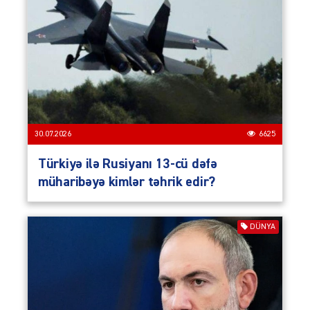
30.07.2026
6625
Türkiyə ilə Rusiyanı 13-cü dəfə
müharibəyə kimlər təhrik edir?
DÜNYA