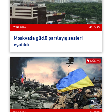
07.08.2026
5495
Moskvada güclü partlayış səsləri
eşidildi
DÜNYA