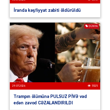
İranda kəşfiyyat zabiti öldürüldü
DÜNYA
29.07.2026
5525
Trampın ölümünə PULSUZ PİVƏ vəd
edən zavod CƏZALANDIRILDI