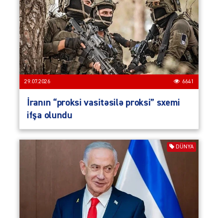
29.07.2026
6641
İranın “proksi vasitəsilə proksi” sxemi
ifşa olundu
DÜNYA