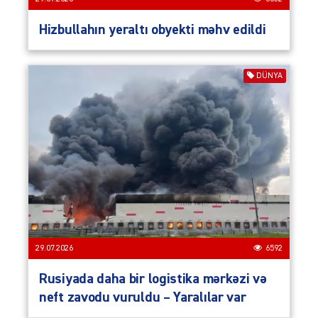
Hizbullahın yeraltı obyekti məhv edildi
DÜNYA
29.07.2026
6592
Rusiyada daha bir logistika mərkəzi və
neft zavodu vuruldu – Yaralılar var