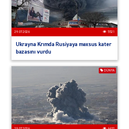
29.07.2026
5521
Ukrayna Krımda Rusiyaya məxsus kater
bazasını vurdu
DÜNYA
29.07.2026
6632