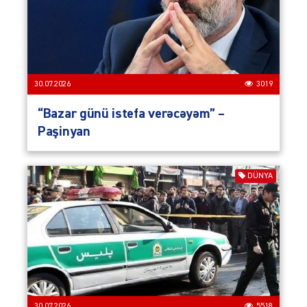
30.07.2026
3019
“Bazar günü istefa verəcəyəm” –
Paşinyan
DÜNYA
30.07.2026
5518