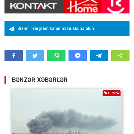
Bizim Telegram kanalımıza abunə olun
BƏNZƏR XƏBƏRLƏR
DÜNYA