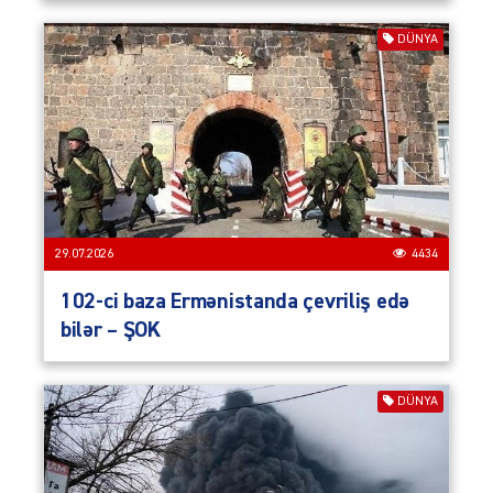
DÜNYA
29.07.2026
4434
102-ci baza Ermənistanda çevriliş edə
bilər – ŞOK
DÜNYA