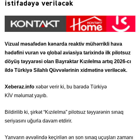
istifadəyə veriləcək
Vizual məsafədən kənarda reaktiv mühərrikli hava
hədəfini vuran və qlobal aviasiya tarixində ilk pilotsuz
döyüş təyyarəsi olan Bayraktar Kızılelma artıq 2026-cı
ildə Türkiyə Silahlı Qüvvələrinin xidmətinə veriləcək.
Xeberaz.info
xəbər verir ki, bu barədə Türkiyə
KİV məlumat yayıb.
Bildirilib ki, şirkət “Kızılelma” pilotsuz təyyarənin sınaq
seriyasını uğurla davam etdirir.
Yanvarın əvvəlində keçirilən ən son sınaq uçuşları zamanı