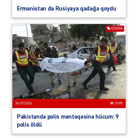
Ermənistan da Rusiyaya qadağa qoydu
DÜNYA
30.07.2026
2695
Pakistanda polis məntəqəsinə hücum: 9
polis öldü