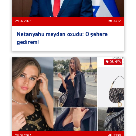
29.07.2026
4412
Netanyahu meydan oxudu: O şəhərə
gedirəm!
DÜNYA
28.07.2026
3399