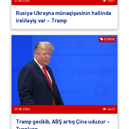
07.08.2026
5507
Rusiya-Ukrayna münaqişəsinin həllində
irəliləyiş var – Tramp
DÜNYA
07.08.2026
4419
Tramp gecikib, ABŞ artıq Çinə uduzur –