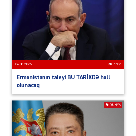
04.08.2026
5502
Ermənistanın taleyi BU TARİXDƏ həll
olunacaq
DÜNYA