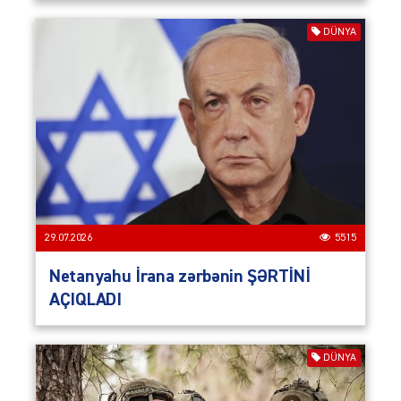
DÜNYA
29.07.2026
5515
Netanyahu İrana zərbənin ŞƏRTİNİ
AÇIQLADI
DÜNYA