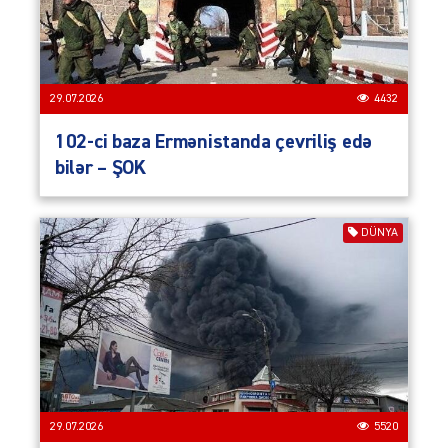
29.07.2026
4432
102-ci baza Ermənistanda çevriliş edə
bilər – ŞOK
DÜNYA
29.07.2026
5520