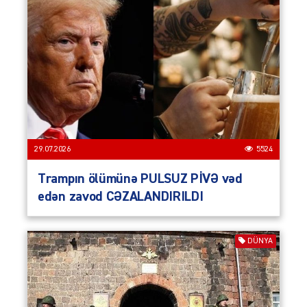
29.07.2026
5524
Trampın ölümünə PULSUZ PİVƏ vəd
edən zavod CƏZALANDIRILDI
DÜNYA