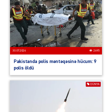
30.07.2026
2695
Pakistanda polis məntəqəsinə hücum: 9
polis öldü
DÜNYA