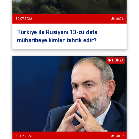
30.07.2026
6624
Türkiyə ilə Rusiyanı 13-cü dəfə
müharibəyə kimlər təhrik edir?
DÜNYA
30.07.2026
3019