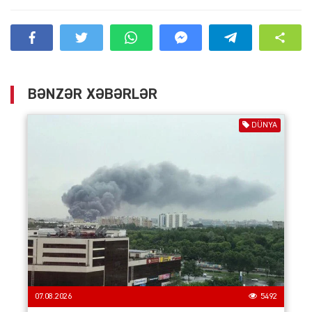
BƏNZƏR XƏBƏRLƏR
DÜNYA
07.08.2026
5492