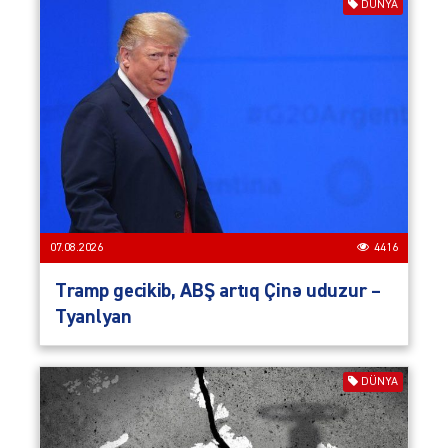
DÜNYA
07.08.2026
4416
Tramp gecikib, ABŞ artıq Çinə uduzur –
Tyanlyan
DÜNYA