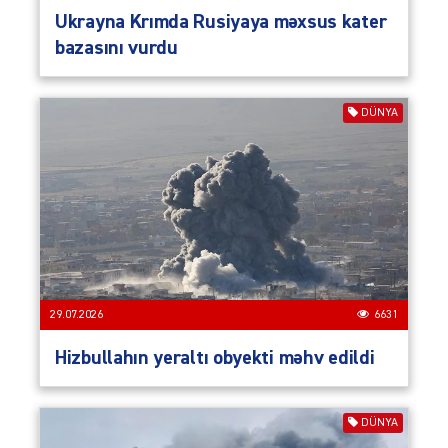
Ukrayna Krımda Rusiyaya məxsus kater
bazasını vurdu
DÜNYA
29.07.2026
6631
Hizbullahın yeraltı obyekti məhv edildi
DÜNYA