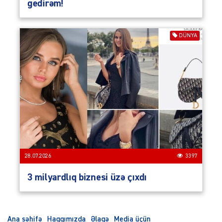
gedirəm!
DÜNYA
28.07.2026
3397
3 milyardlıq biznesi üzə çıxdı
Ana səhifə
Haqqımızda
Əlaqə
Media üçün