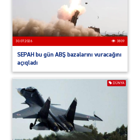
30.07.2026
3809
SEPAH bu gün ABŞ bazalarını vuracağını
açıqladı
DÜNYA