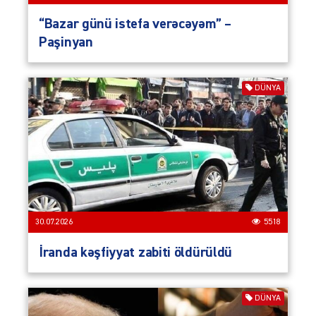
“Bazar günü istefa verəcəyəm” –
Paşinyan
DÜNYA
30.07.2026
5518
İranda kəşfiyyat zabiti öldürüldü
DÜNYA