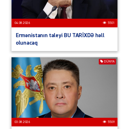
04.08.2026
5501
Ermənistanın taleyi BU TARİXDƏ həll
olunacaq
DÜNYA
03.08.2026
5509