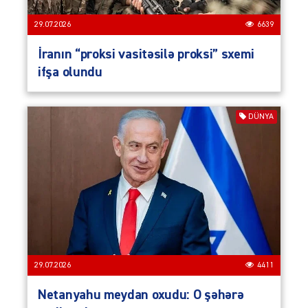
29.07.2026
6639
İranın “proksi vasitəsilə proksi” sxemi
ifşa olundu
DÜNYA
29.07.2026
4411
Netanyahu meydan oxudu: O şəhərə