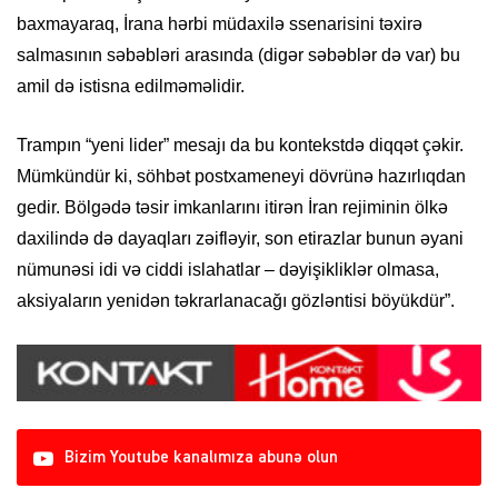
baxmayaraq, İrana hərbi müdaxilə ssenarisini təxirə
salmasının səbəbləri arasında (digər səbəblər də var) bu
amil də istisna edilməməlidir.
Trampın “yeni lider” mesajı da bu kontekstdə diqqət çəkir.
Mümkündür ki, söhbət postxameneyi dövrünə hazırlıqdan
gedir. Bölgədə təsir imkanlarını itirən İran rejiminin ölkə
daxilində də dayaqları zəifləyir, son etirazlar bunun əyani
nümunəsi idi və ciddi islahatlar – dəyişikliklər olmasa,
aksiyaların yenidən təkrarlanacağı gözləntisi böyükdür”.
Bizim Youtube kanalımıza abunə olun