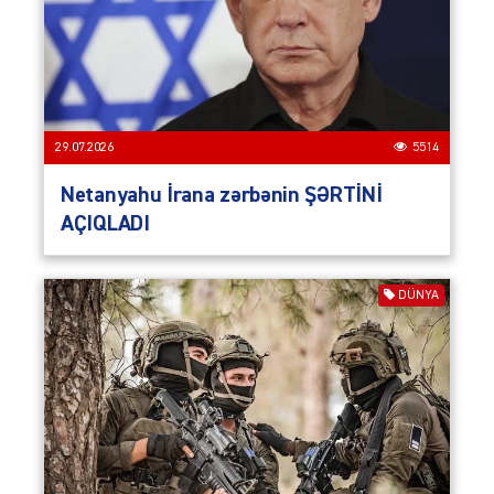
29.07.2026
5514
Netanyahu İrana zərbənin ŞƏRTİNİ
AÇIQLADI
DÜNYA