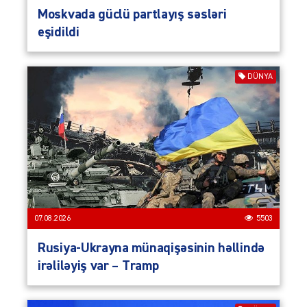
Moskvada güclü partlayış səsləri
eşidildi
DÜNYA
07.08.2026
5503
Rusiya-Ukrayna münaqişəsinin həllində
irəliləyiş var – Tramp