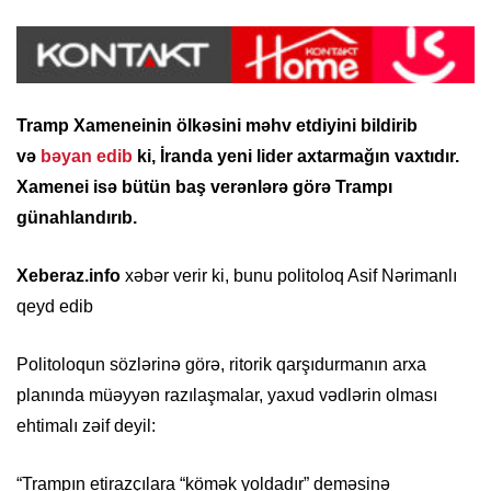
Tramp Xameneinin ölkəsini məhv etdiyini bildirib
və
bəyan edib
ki, İranda yeni lider axtarmağın vaxtıdır.
Xamenei isə bütün baş verənlərə görə Trampı
günahlandırıb.
Xeberaz.info
xəbər verir ki, bunu politoloq Asif Nərimanlı
qeyd edib
Politoloqun sözlərinə görə, ritorik qarşıdurmanın arxa
planında müəyyən razılaşmalar, yaxud vədlərin olması
ehtimalı zəif deyil:
“Trampın etirazçılara “kömək yoldadır” deməsinə