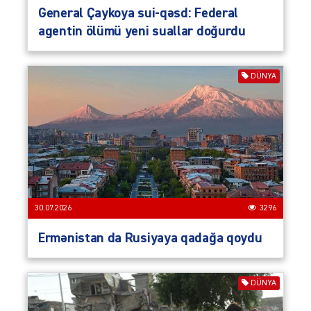
General Çaykoya sui-qəsd: Federal
agentin ölümü yeni suallar doğurdu
DÜNYA
30.07.2026
3296
Ermənistan da Rusiyaya qadağa qoydu
DÜNYA