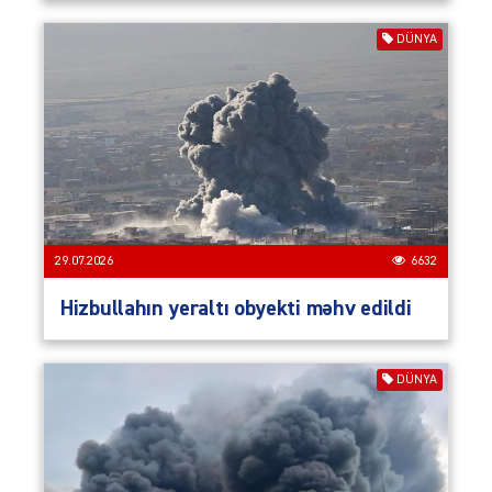
DÜNYA
29.07.2026
6632
Hizbullahın yeraltı obyekti məhv edildi
DÜNYA