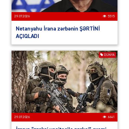
29.07.2026
5515
Netanyahu İrana zərbənin ŞƏRTİNİ
AÇIQLADI
DÜNYA
29.07.2026
6641