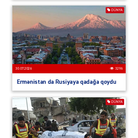
DÜNYA
30.07.2026
3296
Ermənistan da Rusiyaya qadağa qoydu
DÜNYA