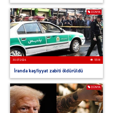
DÜNYA
30.07.2026
5518
İranda kəşfiyyat zabiti öldürüldü
DÜNYA