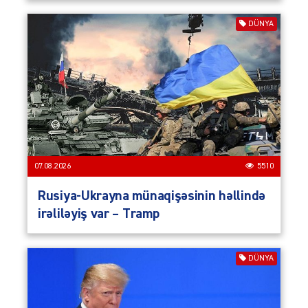
DÜNYA
07.08.2026
5510
Rusiya-Ukrayna münaqişəsinin həllində
irəliləyiş var – Tramp
DÜNYA