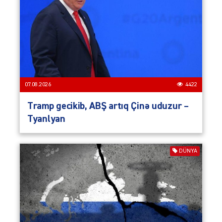
07.08.2026
4422
Tramp gecikib, ABŞ artıq Çinə uduzur –
Tyanlyan
DÜNYA