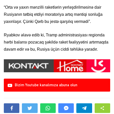
“Orta və yaxın mənzilli raketlərin yerləşdirilməsinə dair
Rusiyanın tətbiq etdiyi moratoriya artıq məntiqi sonluğa
yaxınlaşır. Çünki Qərb bu jestə qarşılıq vermədi”.
Ryabkov əlavə edib ki, Tramp administrasiyası regionda
hərbi balansı pozacaq şəkildə raket fəaliyyətini artırmaqda
davam edir və bu, Rusiya üçün ciddi təhlükə yaradır.
Bizim Youtube kanalımıza abunə olun