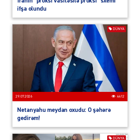
İranın “proksi vasitəsilə proksi” sxemi
ifşa olundu
DÜNYA
29.07.2026
4412
Netanyahu meydan oxudu: O şəhərə
gedirəm!
DÜNYA