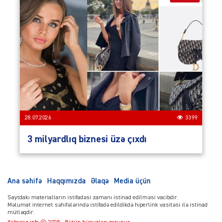
28.07.2026
3399
3 milyardlıq biznesi üzə çıxdı
Ana səhifə
Haqqımızda
Əlaqə
Media üçün
Saytdakı materialların istifadəsi zamanı istinad edilməsi vacibdir.
Məlumat internet səhifələrində istifadə edildikdə hiperlink vasitəsi ilə istinad
mütləqdir.