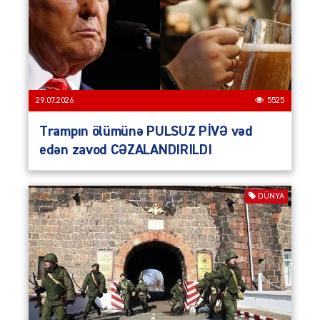
29.07.2026
5525
Trampın ölümünə PULSUZ PİVƏ vəd
edən zavod CƏZALANDIRILDI
DÜNYA