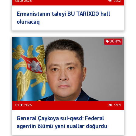
04.08.2026
5502
Ermənistanın taleyi BU TARİXDƏ həll
olunacaq
DÜNYA
03.08.2026
5509
General Çaykoya sui-qəsd: Federal
agentin ölümü yeni suallar doğurdu