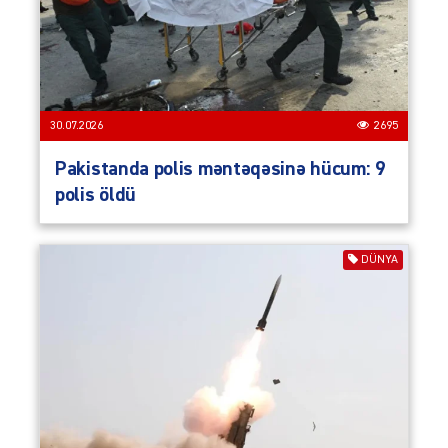
30.07.2026
2695
Pakistanda polis məntəqəsinə hücum: 9
polis öldü
DÜNYA