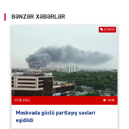
BƏNZƏR XƏBƏRLƏR
DÜNYA
07.08.2026
5498
Moskvada güclü partlayış səsləri
eşidildi