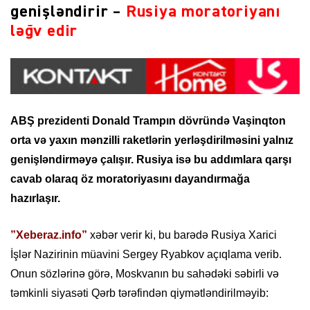
genişləndirir –
Rusiya moratoriyanı
ləğv edir
ABŞ prezidenti Donald Trampın dövründə Vaşinqton
orta və yaxın mənzilli raketlərin yerləşdirilməsini yalnız
genişləndirməyə çalışır. Rusiya isə bu addımlara qarşı
cavab olaraq öz moratoriyasını dayandırmağa
hazırlaşır.
”Xeberaz.info”
xəbər verir ki, bu barədə Rusiya Xarici
İşlər Nazirinin müavini Sergey Ryabkov açıqlama verib.
Onun sözlərinə görə, Moskvanın bu sahədəki səbirli və
təmkinli siyasəti Qərb tərəfindən qiymətləndirilməyib: