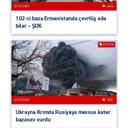
29.07.2026
4434
102-ci baza Ermənistanda çevriliş edə
bilər – ŞOK
DÜNYA
29.07.2026
5521
Ukrayna Krımda Rusiyaya məxsus kater
bazasını vurdu