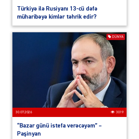
Türkiyə ilə Rusiyanı 13-cü dəfə
müharibəyə kimlər təhrik edir?
DÜNYA
30.07.2026
3019
“Bazar günü istefa verəcəyəm” –
Paşinyan