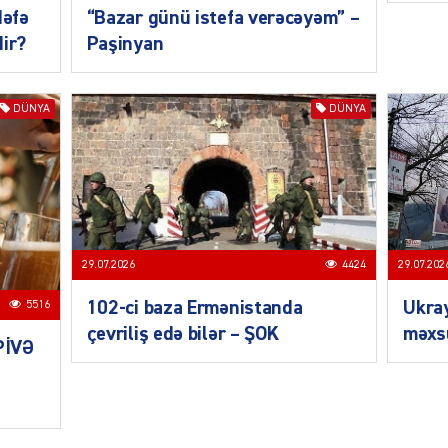
dəfə
“Bazar günü istefa verəcəyəm” –
dir?
Paşinyan
SIYAS
DÜNYA
DÜNYA
SIYAS
29.07.202
29.07.2026
4424
Ukra
102-ci baza Ermənistanda
5516
məxsu
çevriliş edə bilər – ŞOK
PİVƏ
SIYAS