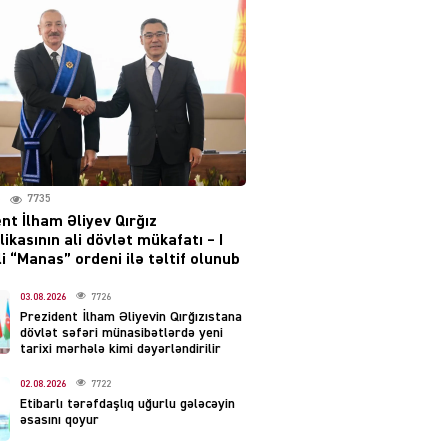
layihəsi ilə bağlı AÇIQLAMA
04.08.2026
4374
Müharibə Rusiyanın belini
bükür
04.08.2026
3986
7735
IZNES
nt İlham Əliyev Qırğız
Ekranlardan uzaq qalan
ikasının ali dövlət mükafatı – I
məşhur aktrisanın yeni
i “Manas” ordeni ilə təltif olunub
qazanc mənbəyi ortaya
çıxdı
03.08.2026
7726
Prezident İlham Əliyevin Qırğızıstana
04.08.2026
2149
dövlət səfəri münasibətlərdə yeni
tarixi mərhələ kimi dəyərləndirilir
YƏT
02.08.2026
7722
Hüseyn Həsənov haqqında
Etibarlı tərəfdaşlıq uğurlu gələcəyin
həbs qərarı verildi –
əsasını qoyur
Milyonluq əmlakı müsadirə