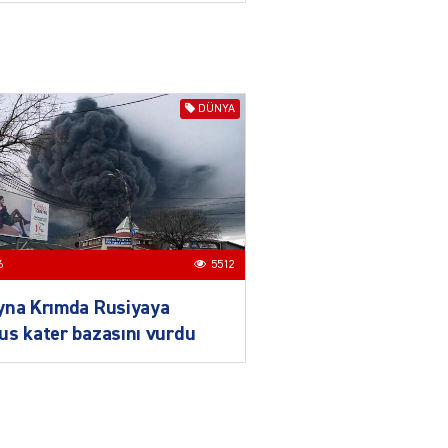
daha da möhkəmlənir
03.08.2026
4391
ƏT
Prezident İlham Əliyevin
DÜNYA
Qırğızıstana dövlət səfəri
münasibətlərdə yeni tarixi
mərhələ kimi dəyərləndirilir
03.08.2026
7726
ƏT
Azərbaycan-Qırğızıstan
6
5512
münasibətləri
bərabərhüquqlu
yna Krımda Rusiyaya
tərəfdaşlığa və yüksək
s kater bazasını vurdu
etimada söykənən
müttəfiqlik modelidir
03.08.2026
2900
ƏT