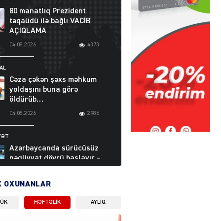
80 manatlıq Prezident
təqaüdü ilə bağlı VACİB
AÇIQLAMA
04.08.2026
4373
AL
Cəza çəkən şəxs məhkum
yoldaşını buna görə
öldürüb…
04.08.2026
2986
YƏT
Azərbaycanda sürücüsüz
nəqliyyat dövrü başlayır –
BELƏ işləyəcək
04.08.2026
3988
X OXUNANLAR
LÜK
HƏFTƏLIK
AYLIQ
ƏT
XİN rəhbərindən TRİPP