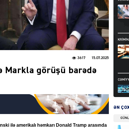
KRIMIN
3617
15.07.2025
ə Markla görüşü barədə
CƏMIY
ƏN ÇO
GÜN
SIYAS
enski ilə amerikalı həmkarı Donald Tramp arasında