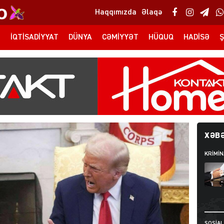
Haqqımızda
Əlaqə
T
İQTISADIYYAT
DÜNYA
CƏMIYYƏT
HÜQUQ
HADISƏ
Ş
XƏBƏ
KRIMIN
SOSIAL