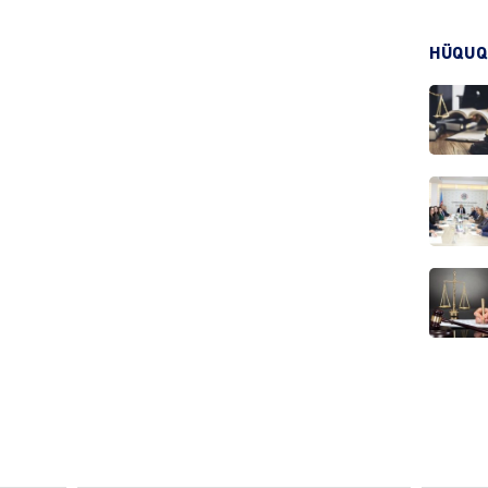
HÜQUQ
CƏMIY
CƏMIY
MANŞE