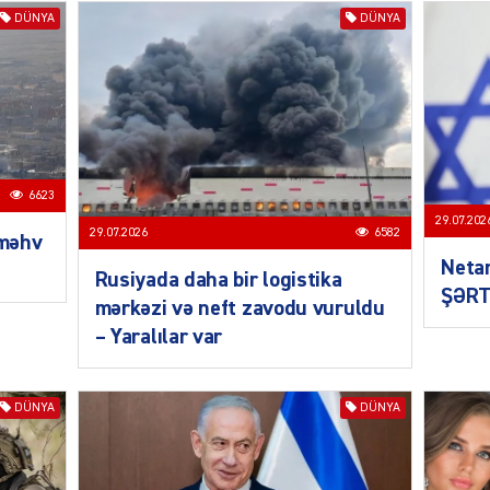
DÜNYA
DÜNYA
SIYAS
6623
29.07.202
29.07.2026
6582
 məhv
Neta
Rusiyada daha bir logistika
ŞƏRT
mərkəzi və neft zavodu vuruldu
– Yaralılar var
SIYAS
DÜNYA
DÜNYA