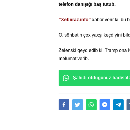
telefon danışığı baş tutub.
”Xeberaz.info”
xəbər verir ki, bu
O, söhbətin çox yaxşı keçdiyini bild
Zelenski qeyd edib ki, Tramp ona 
məlumat verib.
Şahidi olduğunuz hadisələ