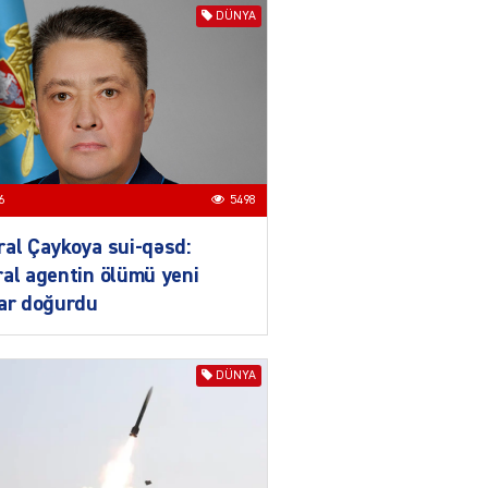
DÜNYA
ƏT
Nazirdən Orta Dəhliz
açıqlaması
04.08.2026
5484
Ermənistanın taleyi BU
6
5498
TARİXDƏ həll olunacaq
04.08.2026
5475
al Çaykoya sui-qəsd:
al agentin ölümü yeni
YƏT
lar doğurdu
Sədərəkdən Culfaya icra
başçısı göndərildi
04.08.2026
4385
DÜNYA
ƏT
Son illərdə Bakı ilə Bişkek
arasında əlaqələr sürətlə
inkişaf edib