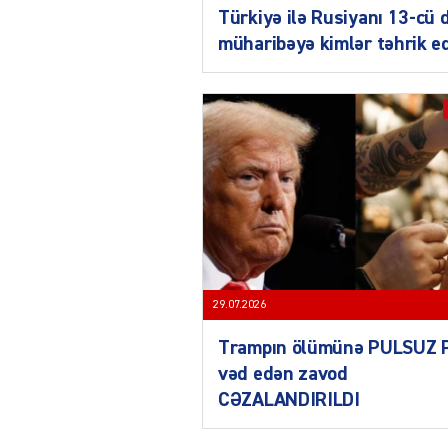
Türkiyə ilə Rusiyanı 13-cü 
müharibəyə kimlər təhrik e
29.07.2026
Trampın ölümünə PULSUZ 
vəd edən zavod
CƏZALANDIRILDI