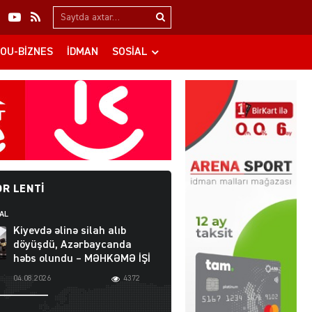
Search…
OU-BIZNES
İDMAN
SOSIAL
R LENTI
AL
Kiyevdə əlinə silah alıb
döyüşdü, Azərbaycanda
həbs olundu – MƏHKƏMƏ İŞİ
04.08.2026
4372