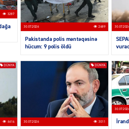
3287
SIYAS
dağa
30.07.2026
2689
30.07.202
Pakistanda polis məntəqəsinə
SEPA
hücum: 9 polis öldü
vurac
DÜNYA
DÜNYA
SIYAS
30.07.202
SIYAS
İrand
6614
30.07.2026
3011