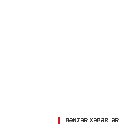
BƏNZƏR XƏBƏRLƏR