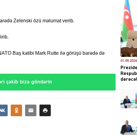
 barədə Zelenski özü məlumat verib.
DÜNYA
irib.
NATO Baş katibi Mark Rutte ilə görüşü barədə də
01.08.2026
ŞOU-B
Prezide
Respubl
dərəcəl
ri çəkib bizə göndərin
CƏMIY