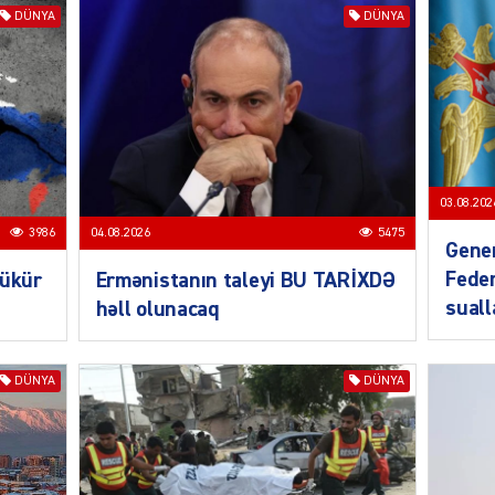
DÜNYA
DÜNYA
SIYAS
DÜNYA
03.08.202
3986
04.08.2026
5475
Gener
Feder
bükür
Ermənistanın taleyi BU TARİXDƏ
CƏMIY
sual
həll olunacaq
DÜNYA
DÜNYA
SIYAS