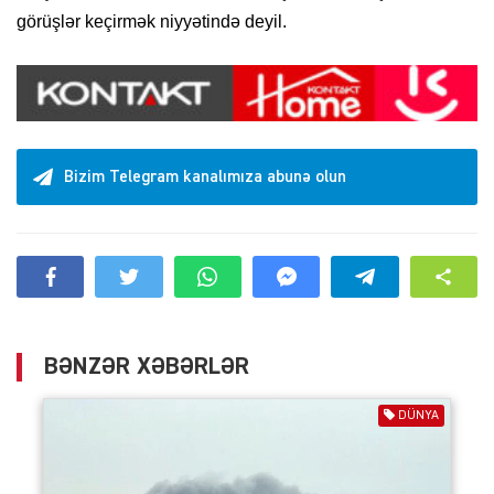
görüşlər keçirmək niyyətində deyil.
Bizim Telegram kanalımıza abunə olun
BƏNZƏR XƏBƏRLƏR
DÜNYA