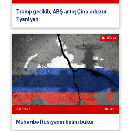
Tramp gecikib, ABŞ artıq Çinə uduzur –
Tyanlyan
DÜNYA
04.08.2026
4013
Müharibə Rusiyanın belini bükür