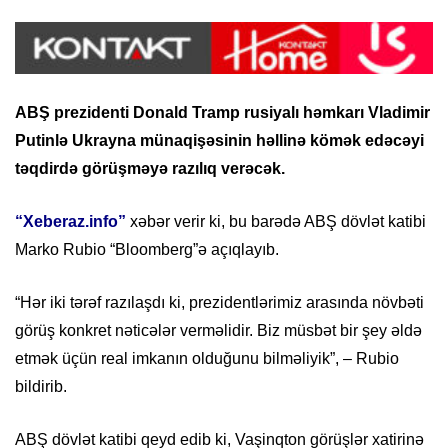
ABŞ prezidenti Donald Tramp rusiyalı həmkarı Vladimir
Putinlə Ukrayna münaqişəsinin həllinə kömək edəcəyi
təqdirdə görüşməyə razılıq verəcək.
“Xeberaz.info”
xəbər verir ki, bu barədə ABŞ dövlət katibi
Marko Rubio “Bloomberg”ə açıqlayıb.
“Hər iki tərəf razılaşdı ki, prezidentlərimiz arasında növbəti
görüş konkret nəticələr verməlidir. Biz müsbət bir şey əldə
etmək üçün real imkanın olduğunu bilməliyik”, – Rubio
bildirib.
ABŞ dövlət katibi qeyd edib ki, Vaşinqton görüşlər xatirinə