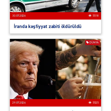
30.07.2026
5518
İranda kəşfiyyat zabiti öldürüldü
DÜNYA
29.07.2026
5525