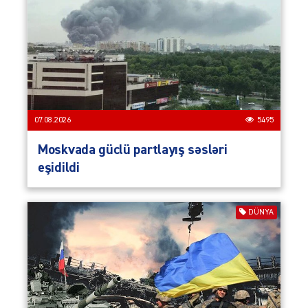
07.08.2026
5495
Moskvada güclü partlayış səsləri
eşidildi
DÜNYA