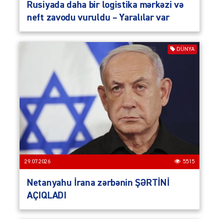
Rusiyada daha bir logistika mərkəzi və
neft zavodu vuruldu – Yaralılar var
DÜNYA
29.07.2026
5515
Netanyahu İrana zərbənin ŞƏRTİNİ
AÇIQLADI