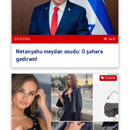
29.07.2026
4412
Netanyahu meydan oxudu: O şəhərə
gedirəm!
DÜNYA