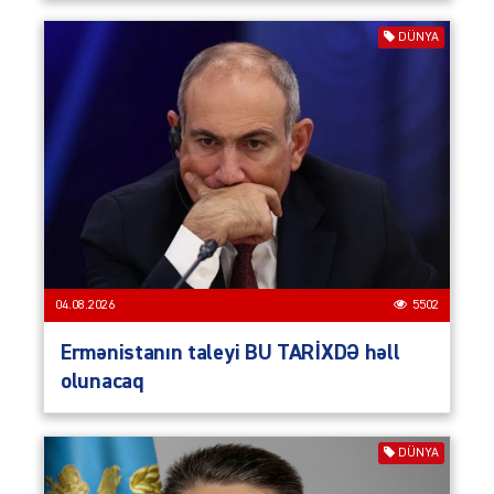
DÜNYA
04.08.2026
5502
Ermənistanın taleyi BU TARİXDƏ həll
olunacaq
DÜNYA