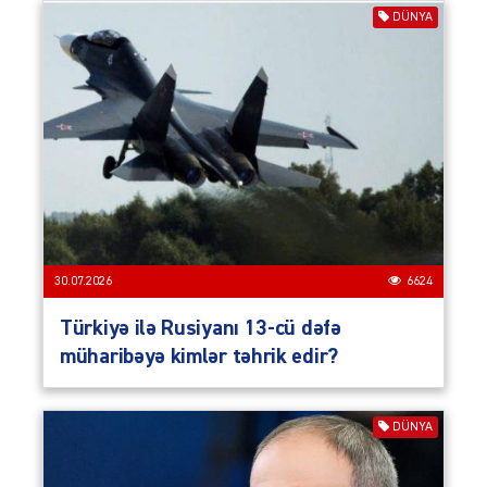
DÜNYA
30.07.2026
6624
Türkiyə ilə Rusiyanı 13-cü dəfə
müharibəyə kimlər təhrik edir?
DÜNYA