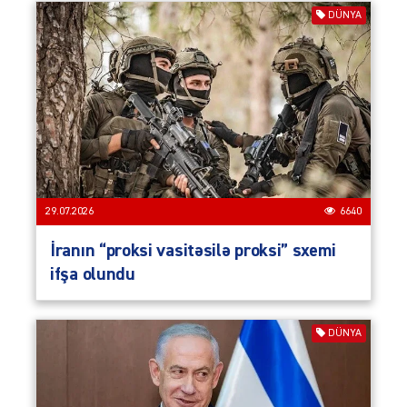
DÜNYA
29.07.2026
6640
İranın “proksi vasitəsilə proksi” sxemi
ifşa olundu
DÜNYA