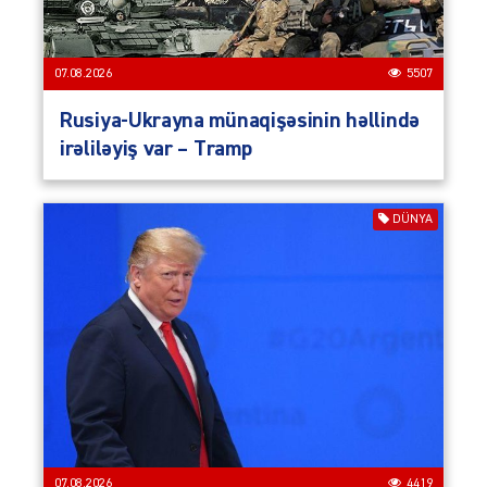
07.08.2026
5507
Rusiya-Ukrayna münaqişəsinin həllində
irəliləyiş var – Tramp
DÜNYA
07.08.2026
4419