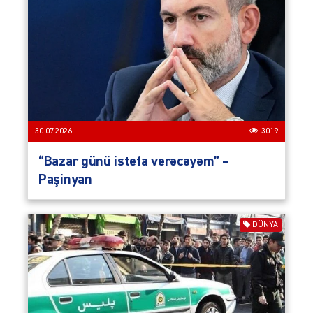
30.07.2026
3019
“Bazar günü istefa verəcəyəm” –
Paşinyan
DÜNYA