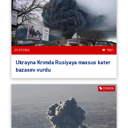
29.07.2026
5521
Ukrayna Krımda Rusiyaya məxsus kater
bazasını vurdu
DÜNYA