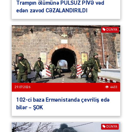
Trampın ölümünə PULSUZ PİVƏ vəd
edən zavod CƏZALANDIRILDI
DÜNYA
29.07.2026
4433
102-ci baza Ermənistanda çevriliş edə
bilər – ŞOK
DÜNYA