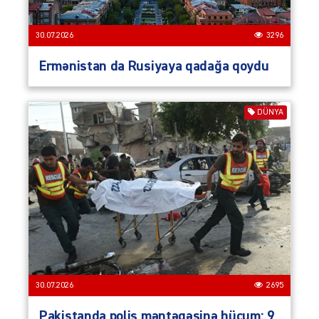
30.07.2026
3296
Ermənistan da Rusiyaya qadağa qoydu
DÜNYA
30.07.2026
2695
Pakistanda polis məntəqəsinə hücum: 9