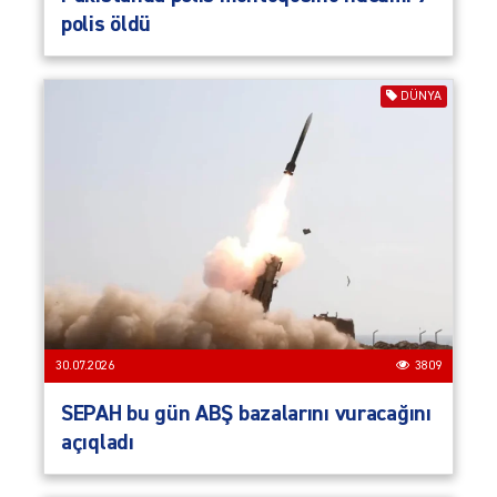
polis öldü
DÜNYA
30.07.2026
3809
SEPAH bu gün ABŞ bazalarını vuracağını
açıqladı