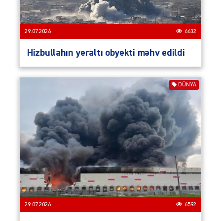
29.07.2026
6632
Hizbullahın yeraltı obyekti məhv edildi
DÜNYA
29.07.2026
6592