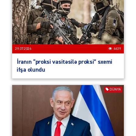
29.07.2026
6639
İranın “proksi vasitəsilə proksi” sxemi
ifşa olundu
DÜNYA