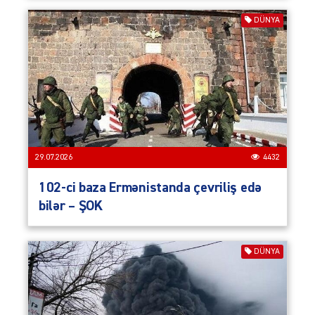
DÜNYA
29.07.2026
4432
102-ci baza Ermənistanda çevriliş edə
bilər – ŞOK
DÜNYA