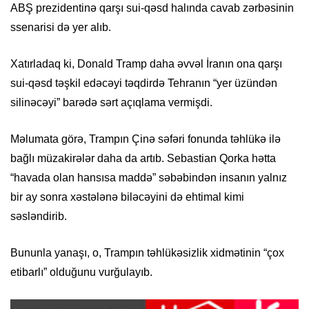
ABŞ prezidentinə qarşı sui-qəsd halında cavab zərbəsinin
ssenarisi də yer alıb.
Xatırladaq ki, Donald Tramp daha əvvəl İranın ona qarşı
sui-qəsd təşkil edəcəyi təqdirdə Tehranın “yer üzündən
silinəcəyi” barədə sərt açıqlama vermişdi.
Məlumata görə, Trampın Çinə səfəri fonunda təhlükə ilə
bağlı müzakirələr daha da artıb. Sebastian Qorka hətta
“havada olan hansısa maddə” səbəbindən insanın yalnız
bir ay sonra xəstələnə biləcəyini də ehtimal kimi
səsləndirib.
Bununla yanaşı, o, Trampın təhlükəsizlik xidmətinin “çox
etibarlı” olduğunu vurğulayıb.