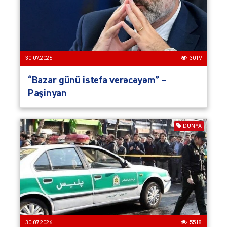
30.07.2026
3019
“Bazar günü istefa verəcəyəm” –
Paşinyan
DÜNYA
30.07.2026
5518