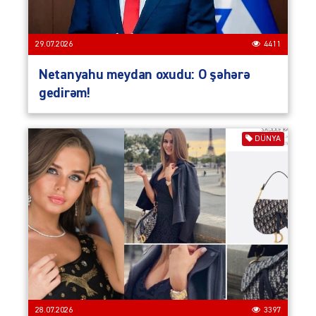
29.07.2026
4411
Netanyahu meydan oxudu: O şəhərə
gedirəm!
DÜNYA
28.07.2026
3397