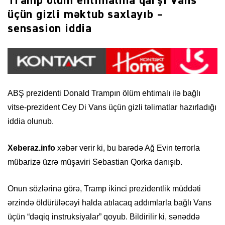
Tramp ölüm ehtimalına qarşı Vans
üçün gizli məktub saxlayıb –
sensasion iddia
ABŞ prezidenti Donald Trampın ölüm ehtimalı ilə bağlı
vitse-prezident Cey Di Vans üçün gizli təlimatlar hazırladığı
iddia olunub.
Xeberaz.info
xəbər verir ki, bu barədə Ağ Evin terrorla
mübarizə üzrə müşaviri Sebastian Qorka danışıb.
Onun sözlərinə görə, Tramp ikinci prezidentlik müddəti
ərzində öldürüləcəyi halda atılacaq addımlarla bağlı Vans
üçün “dəqiq instruk­siyalar” qoyub. Bildirilir ki, sənəddə