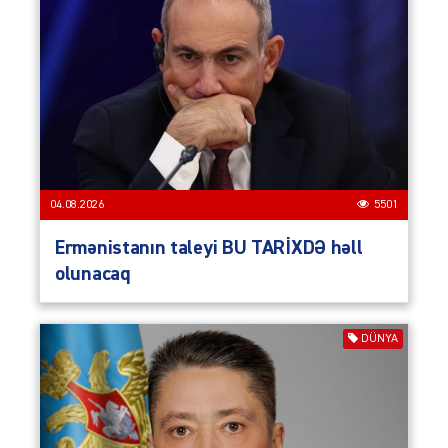
04.08.2026
5501
Ermənistanın taleyi BU TARİXDƏ həll
olunacaq
DÜNYA