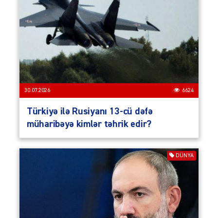
30.07.2026
6624
Türkiyə ilə Rusiyanı 13-cü dəfə
müharibəyə kimlər təhrik edir?
DÜNYA