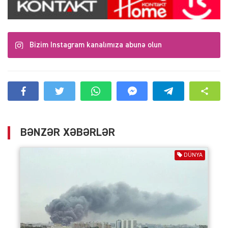
Bizim Instagram kanalımıza abunə olun
BƏNZƏR XƏBƏRLƏR
DÜNYA