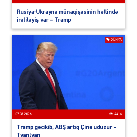
Rusiya-Ukrayna münaqişəsinin həllində
irəliləyiş var – Tramp
DÜNYA
07.08.2026
4416
Tramp gecikib, ABŞ artıq Çinə uduzur –
Tyanlyan