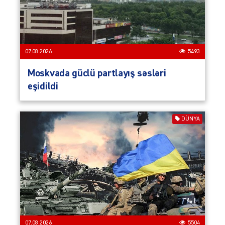
07.08.2026
5493
Moskvada güclü partlayış səsləri
eşidildi
DÜNYA
07.08.2026
5504