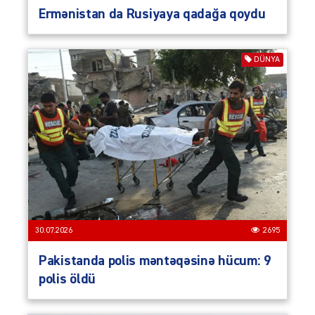
Ermənistan da Rusiyaya qadağa qoydu
DÜNYA
30.07.2026
2695
Pakistanda polis məntəqəsinə hücum: 9
polis öldü