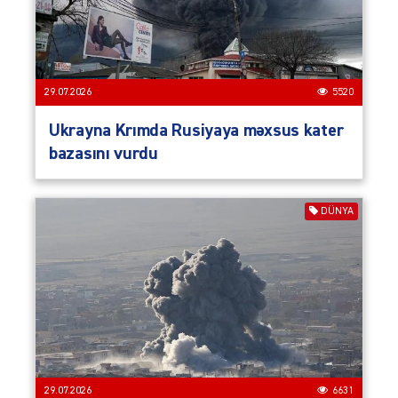
29.07.2026
5520
Ukrayna Krımda Rusiyaya məxsus kater
bazasını vurdu
DÜNYA
29.07.2026
6631