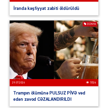
İranda kəşfiyyat zabiti öldürüldü
DÜNYA
29.07.2026
5524
Trampın ölümünə PULSUZ PİVƏ vəd
edən zavod CƏZALANDIRILDI