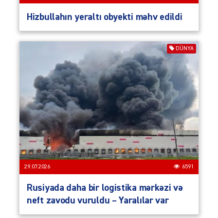
Hizbullahın yeraltı obyekti məhv edildi
DÜNYA
29.07.2026
6591
Rusiyada daha bir logistika mərkəzi və
neft zavodu vuruldu – Yaralılar var