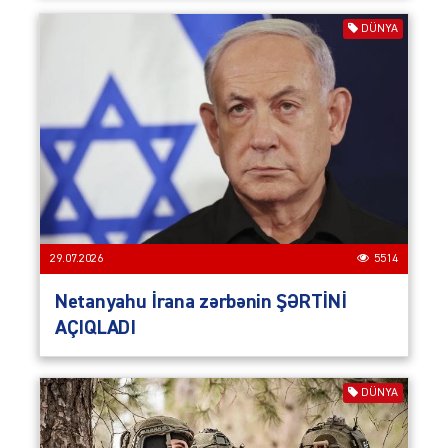
DÜNYA
29.07.2026
5514
Netanyahu İrana zərbənin ŞƏRTİNİ
AÇIQLADI
DÜNYA