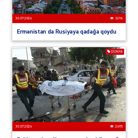
30.07.2026
3296
Ermənistan da Rusiyaya qadağa qoydu
DÜNYA
30.07.2026
2695