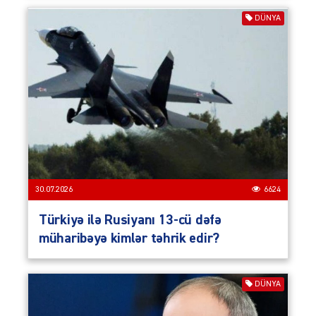
DÜNYA
30.07.2026
6624
Türkiyə ilə Rusiyanı 13-cü dəfə
müharibəyə kimlər təhrik edir?
DÜNYA