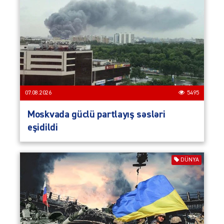
07.08.2026
5495
Moskvada güclü partlayış səsləri
eşidildi
DÜNYA