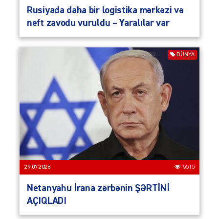
Rusiyada daha bir logistika mərkəzi və
neft zavodu vuruldu – Yaralılar var
DÜNYA
29.07.2026
5515
Netanyahu İrana zərbənin ŞƏRTİNİ
AÇIQLADI