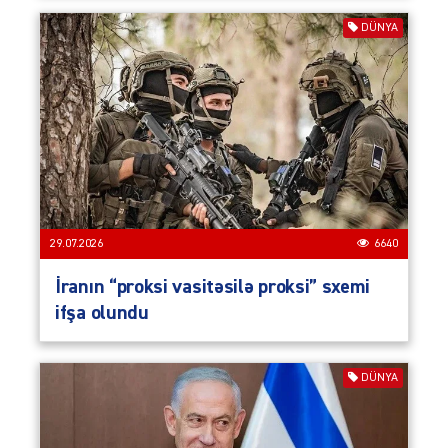
DÜNYA
29.07.2026
6640
İranın “proksi vasitəsilə proksi” sxemi
ifşa olundu
DÜNYA