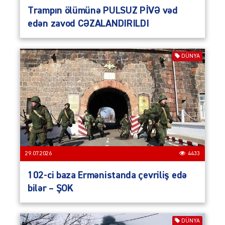
Trampın ölümünə PULSUZ PİVƏ vəd
edən zavod CƏZALANDIRILDI
DÜNYA
29.07.2026
4433
102-ci baza Ermənistanda çevriliş edə
bilər – ŞOK
DÜNYA