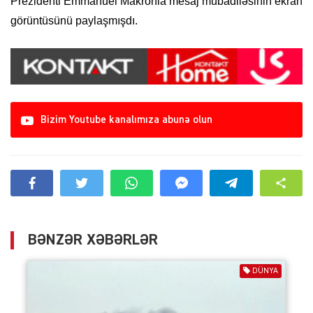
Prezidenti Emmanuel Makronla mesaj mübadiləsinin ekran
görüntüsünü paylaşmışdı.
Bizim Youtube kanalımıza abunə olun
BƏNZƏR XƏBƏRLƏR
DÜNYA