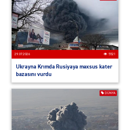
29.07.2026
5521
Ukrayna Krımda Rusiyaya məxsus kater
bazasını vurdu
DÜNYA