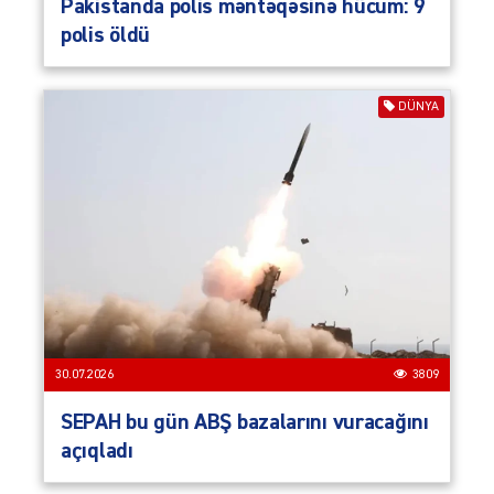
Pakistanda polis məntəqəsinə hücum: 9
polis öldü
DÜNYA
30.07.2026
3809
SEPAH bu gün ABŞ bazalarını vuracağını
açıqladı