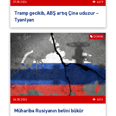
07.08.2026
4419
Tramp gecikib, ABŞ artıq Çinə uduzur –
Tyanlyan
DÜNYA
04.08.2026
4013
Müharibə Rusiyanın belini bükür