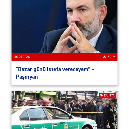
30.07.2026
3019
“Bazar günü istefa verəcəyəm” –
Paşinyan
DÜNYA