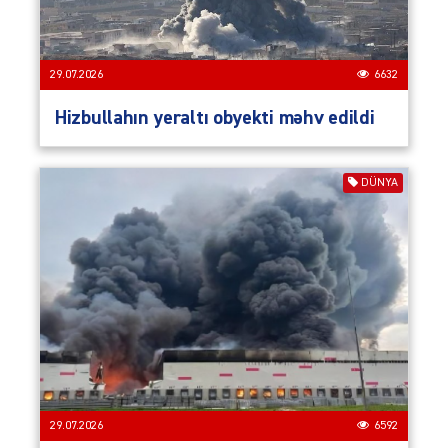
29.07.2026
6632
Hizbullahın yeraltı obyekti məhv edildi
DÜNYA
29.07.2026
6592