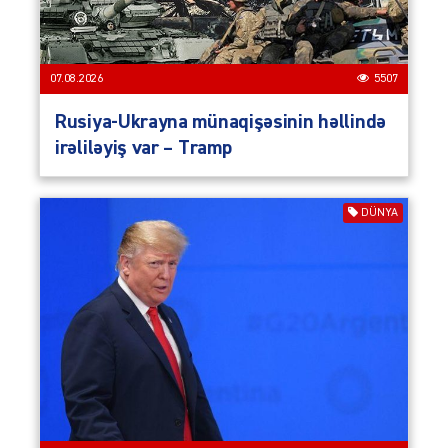
07.08.2026
5507
Rusiya-Ukrayna münaqişəsinin həllində
irəliləyiş var – Tramp
DÜNYA