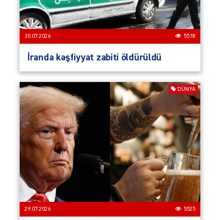
30.07.2026
5518
İranda kəşfiyyat zabiti öldürüldü
DÜNYA
29.07.2026
5525