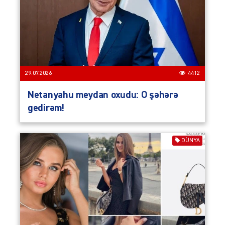
29.07.2026
4412
Netanyahu meydan oxudu: O şəhərə
gedirəm!
DÜNYA