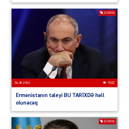
DÜNYA
04.08.2026
5502
Ermənistanın taleyi BU TARİXDƏ həll
olunacaq
DÜNYA