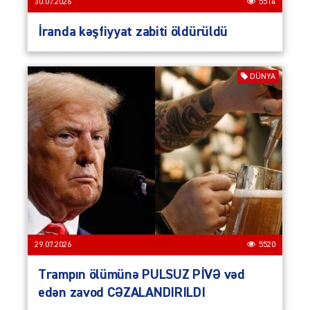
30.07.2026
5514
İranda kəşfiyyat zabiti öldürüldü
DÜNYA
29.07.2026
5520
Trampın ölümünə PULSUZ PİVƏ vəd
edən zavod CƏZALANDIRILDI