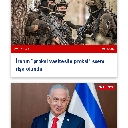
29.07.2026
6635
İranın “proksi vasitəsilə proksi” sxemi
ifşa olundu
DÜNYA