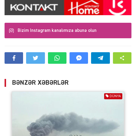
Bizim Instagram kanalımıza abunə olun
BƏNZƏR XƏBƏRLƏR
DÜNYA