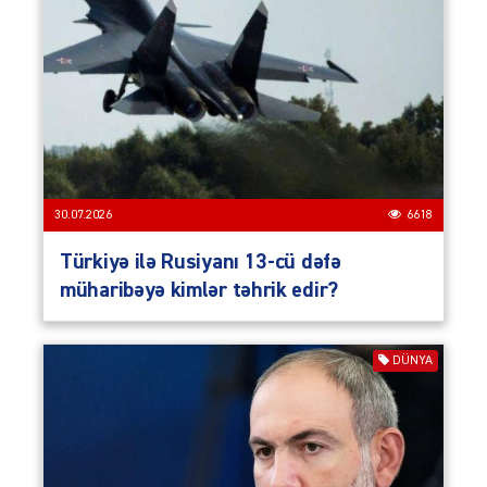
30.07.2026
6618
Türkiyə ilə Rusiyanı 13-cü dəfə
müharibəyə kimlər təhrik edir?
DÜNYA