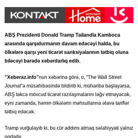
ABŞ Prezidenti Donald Tramp Tailandla Kamboca
arasında qarşıdurmanın davam edəcəyi halda, bu
ölkələrə qarşı yeni ticarət sanksiyalarının tətbiq oluna
biləcəyi barədə xəbərdarlıq edib.
“Xeberaz.info”
nun xəbərinə görə, o, “The Wall Street
Journal”a müsahibəsində bildirib ki, müharibə başlayarsa,
ABŞ təkcə mövcud ticarət razılaşmalarını ləğv etməyəcək,
eyni zamanda, həmin ölkələrin məhsullarına əlavə tariflər
tətbiq edəcək.
Tramp vurğulayıb ki, bu cür addımı atmaq səlahiyyəti yalnız
ondadır.