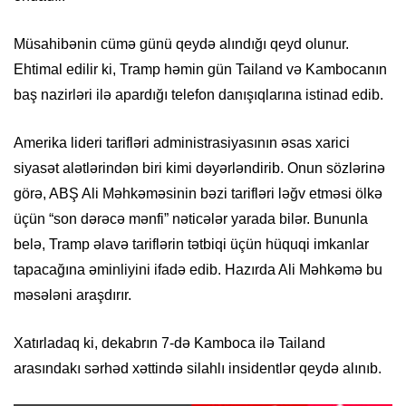
Müsahibənin cümə günü qeydə alındığı qeyd olunur.
Ehtimal edilir ki, Tramp həmin gün Tailand və Kambocanın
baş nazirləri ilə apardığı telefon danışıqlarına istinad edib.
Amerika lideri tarifləri administrasiyasının əsas xarici
siyasət alətlərindən biri kimi dəyərləndirib. Onun sözlərinə
görə, ABŞ Ali Məhkəməsinin bəzi tarifləri ləğv etməsi ölkə
üçün “son dərəcə mənfi” nəticələr yarada bilər. Bununla
belə, Tramp əlavə tariflərin tətbiqi üçün hüquqi imkanlar
tapacağına əminliyini ifadə edib. Hazırda Ali Məhkəmə bu
məsələni araşdırır.
Xatırladaq ki, dekabrın 7-də Kamboca ilə Tailand
arasındakı sərhəd xəttində silahlı insidentlər qeydə alınıb.