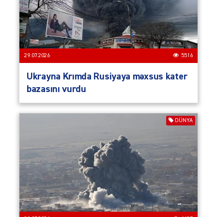
29.07.2026
5516
Ukrayna Krımda Rusiyaya məxsus kater
bazasını vurdu
DÜNYA