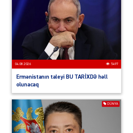
04.08.2026
5497
Ermənistanın taleyi BU TARİXDƏ həll
olunacaq
DÜNYA