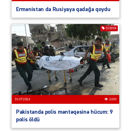
Ermənistan da Rusiyaya qadağa qoydu
DÜNYA
30.07.2026
2690
Pakistanda polis məntəqəsinə hücum: 9
polis öldü