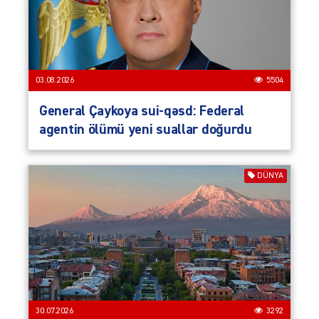
03.08.2026
5504
General Çaykoya sui-qəsd: Federal
agentin ölümü yeni suallar doğurdu
DÜNYA
30.07.2026
3292