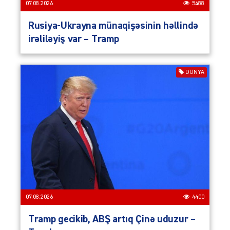
07.08.2026
5488
Rusiya-Ukrayna münaqişəsinin həllində
irəliləyiş var – Tramp
DÜNYA
07.08.2026
4400
Tramp gecikib, ABŞ artıq Çinə uduzur –