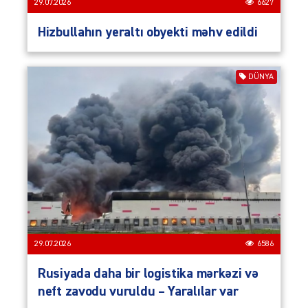
29.07.2026
6627
Hizbullahın yeraltı obyekti məhv edildi
DÜNYA
29.07.2026
6586
Rusiyada daha bir logistika mərkəzi və
neft zavodu vuruldu – Yaralılar var