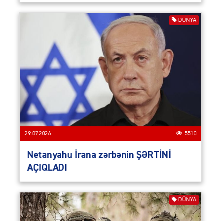
DÜNYA
29.07.2026
5510
Netanyahu İrana zərbənin ŞƏRTİNİ
AÇIQLADI
DÜNYA