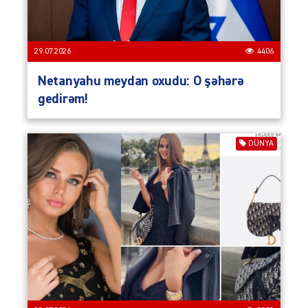
29.07.2026
4406
Netanyahu meydan oxudu: O şəhərə
gedirəm!
DÜNYA