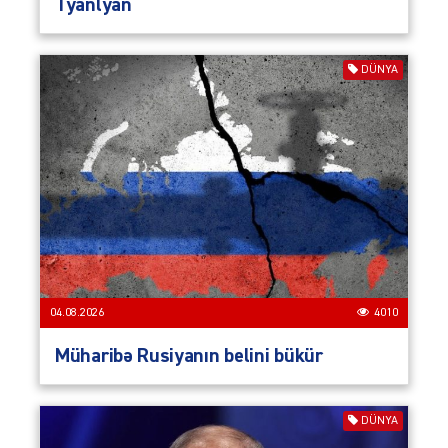
Tyanlyan
DÜNYA
04.08.2026
4010
Müharibə Rusiyanın belini bükür
DÜNYA