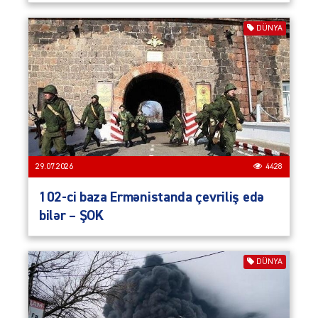
DÜNYA
29.07.2026
4428
102-ci baza Ermənistanda çevriliş edə
bilər – ŞOK
DÜNYA