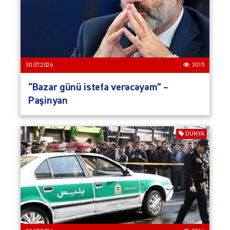
30.07.2026
3015
“Bazar günü istefa verəcəyəm” –
Paşinyan
DÜNYA