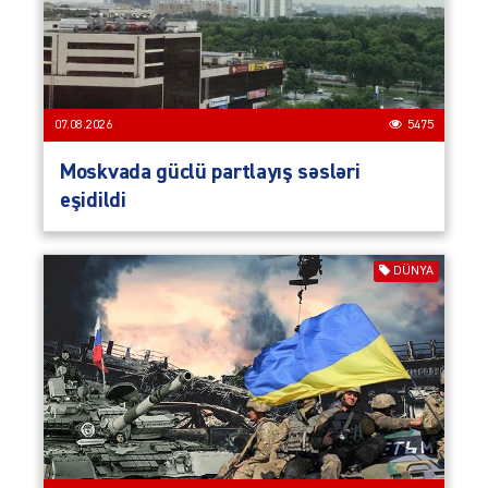
07.08.2026
5475
Moskvada güclü partlayış səsləri
eşidildi
DÜNYA