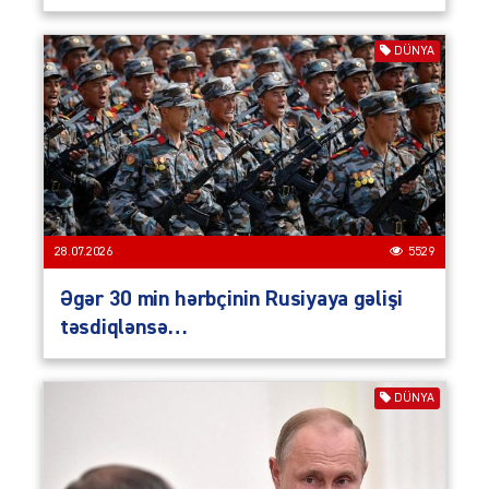
DÜNYA
28.07.2026
5529
Əgər 30 min hərbçinin Rusiyaya gəlişi
təsdiqlənsə…
DÜNYA