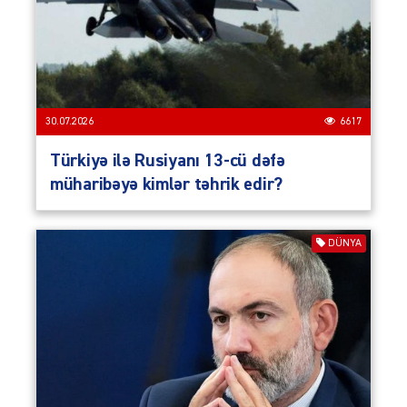
30.07.2026
6617
Türkiyə ilə Rusiyanı 13-cü dəfə
müharibəyə kimlər təhrik edir?
DÜNYA