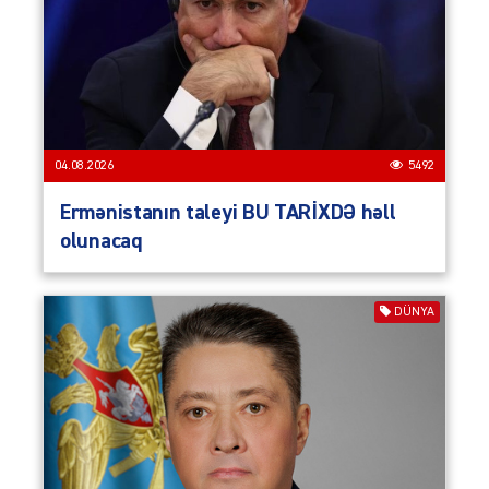
04.08.2026
5492
Ermənistanın taleyi BU TARİXDƏ həll
olunacaq
DÜNYA