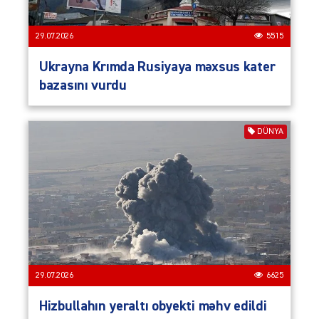
29.07.2026
5515
Ukrayna Krımda Rusiyaya məxsus kater
bazasını vurdu
DÜNYA
29.07.2026
6625
Hizbullahın yeraltı obyekti məhv edildi