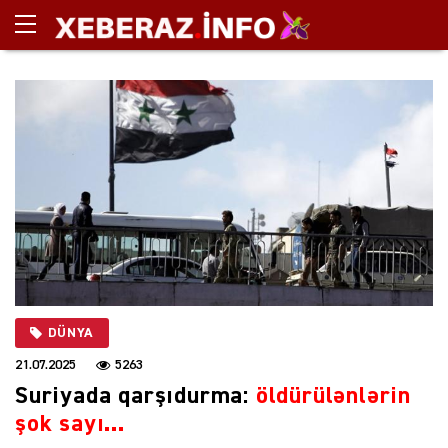
DÜNYA
21.07.2025
5263
Suriyada qarşıdurma:
öldürülənlərin
şok sayı…