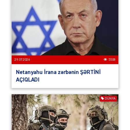
29.07.2026
5508
Netanyahu İrana zərbənin ŞƏRTİNİ
AÇIQLADI
DÜNYA