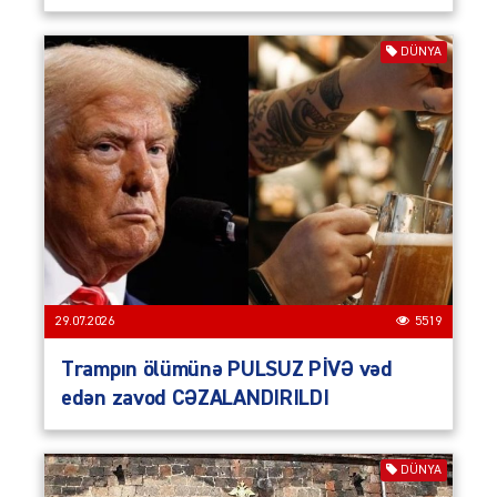
DÜNYA
29.07.2026
5519
Trampın ölümünə PULSUZ PİVƏ vəd
edən zavod CƏZALANDIRILDI
DÜNYA