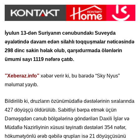
İyulun 13-dən Suriyanın cənubundakı Suveyda
əyalətində davam edən silahlı toqquşmalar nəticəsində
298 dinc sakin həlak olub, qarşıdurmada ölənlərin
ümumi sayı 1119 nəfərə çatıb.
”Xeberaz.info”
xəbər verir ki, bu barədə “Sky Nyus”
məlumat yayıb.
Bildirilib ki, druzların özünümüdafiə dəstələrinin sıralarında
427 döyüşçü öldürülüb. Sabitliyi bərpa etmək üçün
Dəməşqdən cənub bölgələrinə göndərilən Daxili İşlər və
Müdafiə Nazirliyinin xüsusi təyinatlı dəstələri 354 nəfər,
hökumətyönlü ərəb qəbilə qrupları isə 21 döyüşçüsünü