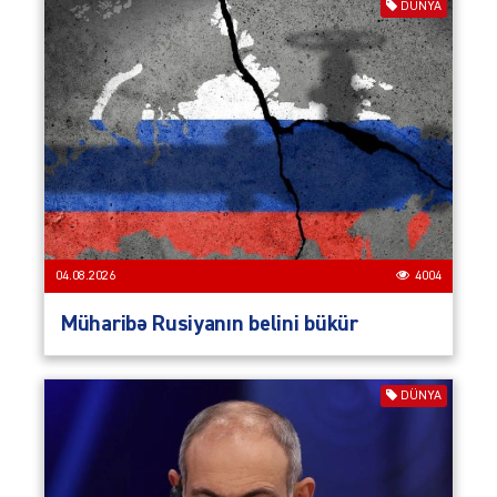
DÜNYA
04.08.2026
4004
Müharibə Rusiyanın belini bükür
DÜNYA