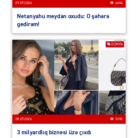
29.07.2026
4404
Netanyahu meydan oxudu: O şəhərə
gedirəm!
DÜNYA
28.07.2026
3392
3 milyardlıq biznesi üzə çıxdı