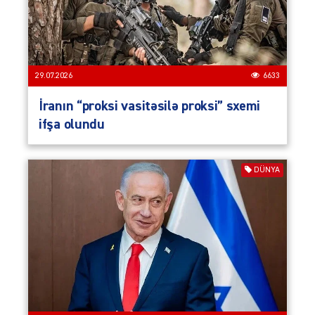
29.07.2026
6633
İranın “proksi vasitəsilə proksi” sxemi
ifşa olundu
DÜNYA