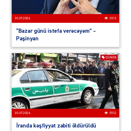
30.07.2026
3013
“Bazar günü istefa verəcəyəm” –
Paşinyan
DÜNYA
30.07.2026
5512
İranda kəşfiyyat zabiti öldürüldü