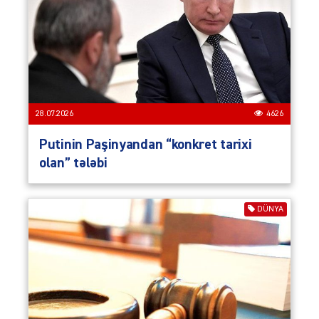
28.07.2026
4626
Putinin Paşinyandan “konkret tarixi
olan” tələbi
DÜNYA