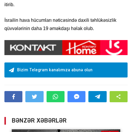
itirib.
İsrailin hava hücumları nəticəsində daxili təhlükəsizlik
qüvvələrinin daha 19 əməkdaşı həlak olub.
Bizim Telegram kanalımıza abunə olun
BƏNZƏR XƏBƏRLƏR