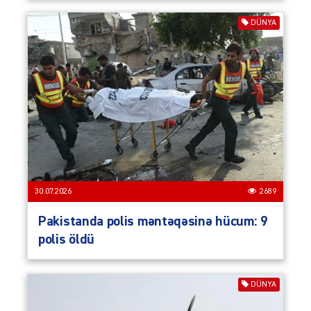
DÜNYA
30.07.2026
2689
Pakistanda polis məntəqəsinə hücum: 9
polis öldü
DÜNYA