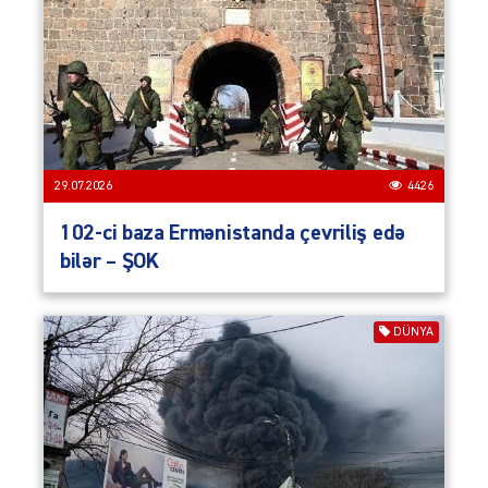
29.07.2026
4426
102-ci baza Ermənistanda çevriliş edə
bilər – ŞOK
DÜNYA