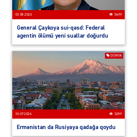
03.08.2026
5499
General Çaykoya sui-qəsd: Federal
agentin ölümü yeni suallar doğurdu
DÜNYA
30.07.2026
3289
Ermənistan da Rusiyaya qadağa qoydu