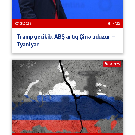
07.08.2026
4422
Tramp gecikib, ABŞ artıq Çinə uduzur –
Tyanlyan
DÜNYA