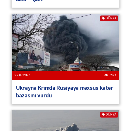
DÜNYA
29.07.2026
5521
Ukrayna Krımda Rusiyaya məxsus kater
bazasını vurdu
DÜNYA