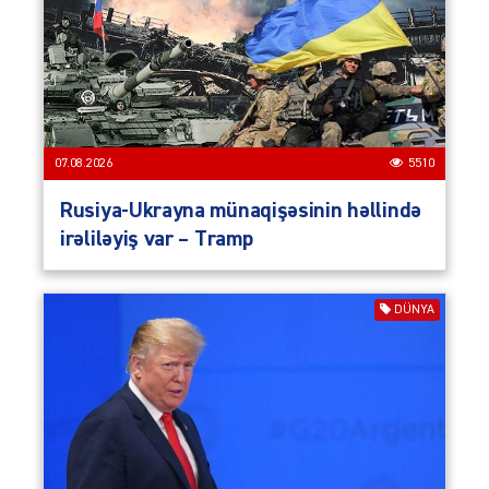
07.08.2026
5510
Rusiya-Ukrayna münaqişəsinin həllində
irəliləyiş var – Tramp
DÜNYA