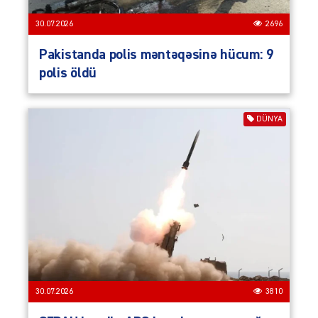
30.07.2026
2696
Pakistanda polis məntəqəsinə hücum: 9
polis öldü
DÜNYA
30.07.2026
3810