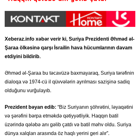
Xeberaz.info xəbər verir ki, Suriya Prezidenti Əhməd əl-
Şaraa ölkəsinə qarşı İsrailin hava hücumlarının davam
etdiyini bildirib.
Əhməd əl-Şaraa bu təcavüzə baxmayaraq, Suriya tərəfinin
dialoqa və 1974-cü il qüvvələrin ayrılması sazişinə sadiq
olduğunu vurğulayıb.
Prezident bəyan edib:
“Biz Suriyanın şöhrətini, ləyaqətini
və şərəfini bərpa etməkdə qətiyyətliyik. Haqqın batil
üzərində qələbə anı gəlib çatdı və batil məhv oldu. Suriya
dünya xalqları arasında öz haqlı yerini geri alır”.