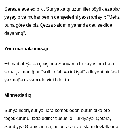
Şaraa əlavə edib ki, Suriya xalqı uzun illər böyük əzablar
yaşayıb və müharibənin dəhşətlərini yaxşı anlayır: “Məhz
buna görə də biz Qəzza xalqının yanında qəti şəkildə
dayanırıq”.
Yeni mərhələ mesajı
Əhməd əl-Şaraa çıxışında Suriyanın hekayəsinin hələ
sona çatmadığını, “sülh, rifah və inkişaf” adlı yeni bir fəsil
yazmağa davam etdiyini bildirib.
Minnətdarlıq
Suriya lideri, suriyalılara kömək edən bütün ölkələrə
təşəkkürünü ifadə edib: “Xüsusilə Türkiyəyə, Qətərə,
Səudiyyə Ərəbistanına, bütün ərəb və islam dövlətlərinə,