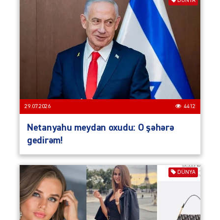
DÜNYA
29.07.2026
4412
Netanyahu meydan oxudu: O şəhərə
gedirəm!
DÜNYA