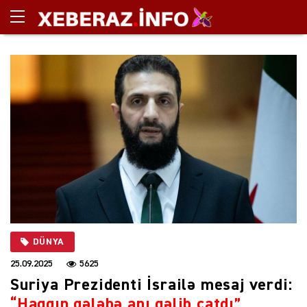
DÜNYA
25.09.2025
5625
Suriya Prezidenti İsrailə mesaj verdi:
“Haqqın qələbə anı gəlib çatdı”