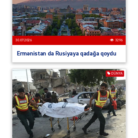
30.07.2026
3296
Ermənistan da Rusiyaya qadağa qoydu
DÜNYA