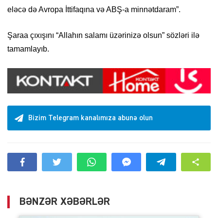
eləcə də Avropa İttifaqına və ABŞ-a minnətdaram”.
Şaraa çıxışını “Allahın salamı üzərinizə olsun” sözləri ilə
tamamlayıb.
Bizim Telegram kanalımıza abunə olun
BƏNZƏR XƏBƏRLƏR