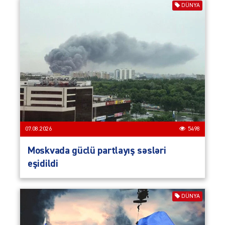
DÜNYA
07.08.2026
5498
Moskvada güclü partlayış səsləri
eşidildi
DÜNYA