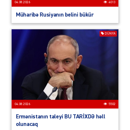
04.08.2026
4013
Müharibə Rusiyanın belini bükür
DÜNYA
04.08.2026
5502
Ermənistanın taleyi BU TARİXDƏ həll
olunacaq