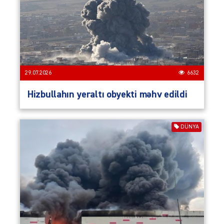
29.07.2026
6632
Hizbullahın yeraltı obyekti məhv edildi
DÜNYA