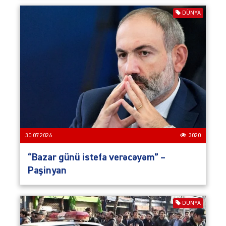
DÜNYA
30.07.2026
3020
“Bazar günü istefa verəcəyəm” –
Paşinyan
DÜNYA