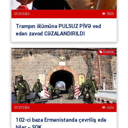
29.07.2026
5525
Trampın ölümünə PULSUZ PİVƏ vəd
edən zavod CƏZALANDIRILDI
DÜNYA
29.07.2026
4434
102-ci baza Ermənistanda çevriliş edə
bilər – ŞOK