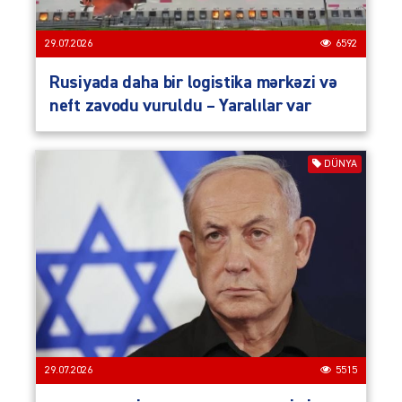
29.07.2026
6592
Rusiyada daha bir logistika mərkəzi və
neft zavodu vuruldu – Yaralılar var
DÜNYA
29.07.2026
5515