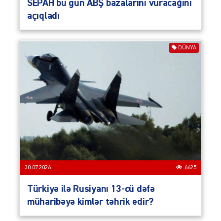
SEPAH bu gün ABŞ bazalarını vuracağını
açıqladı
DÜNYA
30.07.2026
6625
Türkiyə ilə Rusiyanı 13-cü dəfə
müharibəyə kimlər təhrik edir?