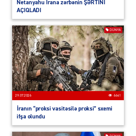
Netanyahu İrana zərbənin ŞƏRTİNİ
AÇIQLADI
DÜNYA
29.07.2026
6641
İranın “proksi vasitəsilə proksi” sxemi
ifşa olundu