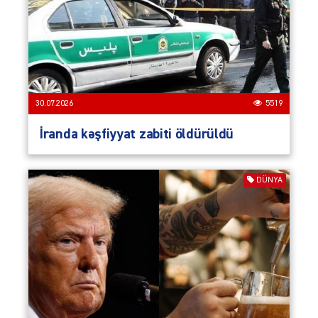
30.07.2026
5519
İranda kəşfiyyat zabiti öldürüldü
DÜNYA