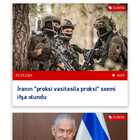
DÜNYA
29.07.2026
6639
İranın “proksi vasitəsilə proksi” sxemi
ifşa olundu
DÜNYA