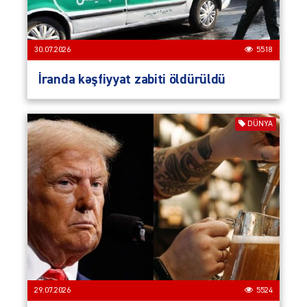
30.07.2026
5518
İranda kəşfiyyat zabiti öldürüldü
DÜNYA
29.07.2026
5524