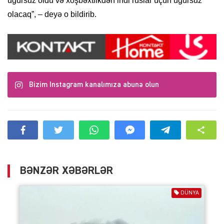
uğursuz oldu və xoşbəxtlikdən indi ruslar üçün uğursuz
olacaq”, – deyə o bildirib.
Bizim Instagram kanalımıza abunə olun
BƏNZƏR XƏBƏRLƏR
DÜNYA