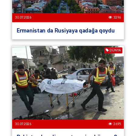
30.07.2026
3296
Ermənistan da Rusiyaya qadağa qoydu
DÜNYA
30.07.2026
2695