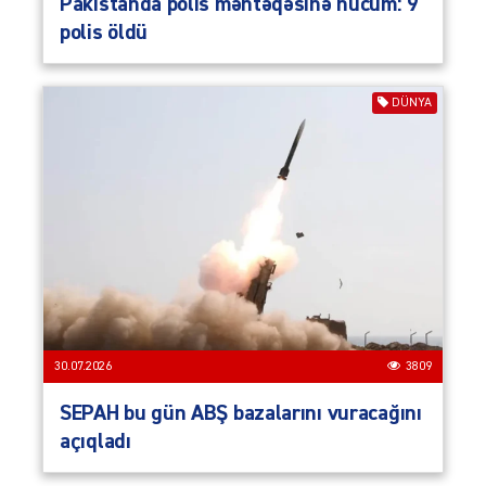
Pakistanda polis məntəqəsinə hücum: 9
polis öldü
DÜNYA
30.07.2026
3809
SEPAH bu gün ABŞ bazalarını vuracağını
açıqladı