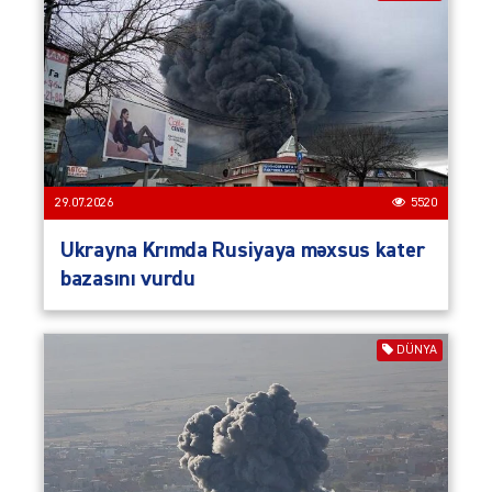
29.07.2026
5520
Ukrayna Krımda Rusiyaya məxsus kater
bazasını vurdu
DÜNYA