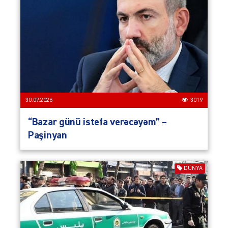
30.07.2026
3019
“Bazar günü istefa verəcəyəm” –
Paşinyan
DÜNYA