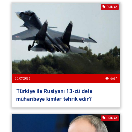
DÜNYA
30.07.2026
6624
Türkiyə ilə Rusiyanı 13-cü dəfə
müharibəyə kimlər təhrik edir?
DÜNYA