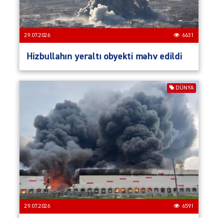
29.07.2026
6631
Hizbullahın yeraltı obyekti məhv edildi
DÜNYA
29.07.2026
6591