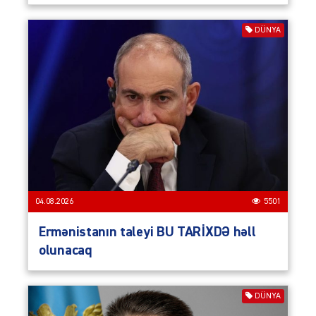
DÜNYA
04.08.2026
5501
Ermənistanın taleyi BU TARİXDƏ həll
olunacaq
DÜNYA