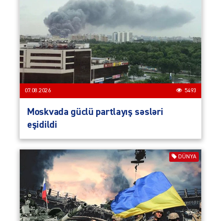
07.08.2026
5493
Moskvada güclü partlayış səsləri
eşidildi
DÜNYA