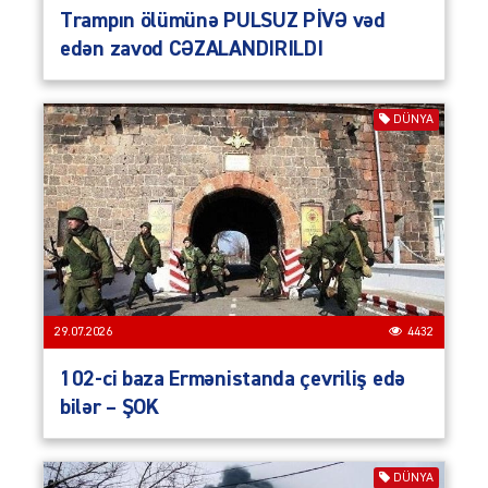
Trampın ölümünə PULSUZ PİVƏ vəd
edən zavod CƏZALANDIRILDI
DÜNYA
29.07.2026
4432
102-ci baza Ermənistanda çevriliş edə
bilər – ŞOK
DÜNYA