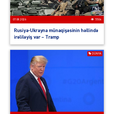
07.08.2026
5504
Rusiya-Ukrayna münaqişəsinin həllində
irəliləyiş var – Tramp
DÜNYA