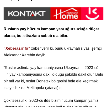
Rusların yay hücum kampaniyası uğursuzluğa düçar
olarsa, bu, etirazlara səbəb ola bilər.
”Xeberaz.info”
xəbər verir ki, bunu ukraynalı siyasi şərhçi
Aleksandr Xarebin deyib.
“Ruslar əslində yay kampaniyasına Ukraynanın 2023-cü
ilin yay kampaniyasına daxil olduğu şəkildə daxil olur. Belə
bir mif var ki, ruslar Donetsk bölgəsini belə ələ keçirmək
istəyir, biz də Melitopola çatacağıq.
Çox təəssüf ki, 2023-cü ildə bizim hücum kampaniyamız