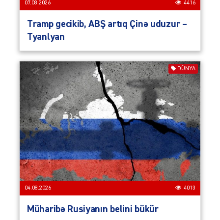
07.08.2026
4416
Tramp gecikib, ABŞ artıq Çinə uduzur –
Tyanlyan
DÜNYA
04.08.2026
4013
Müharibə Rusiyanın belini bükür