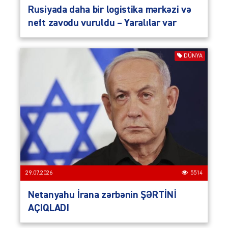
Rusiyada daha bir logistika mərkəzi və
neft zavodu vuruldu – Yaralılar var
DÜNYA
29.07.2026
5514
Netanyahu İrana zərbənin ŞƏRTİNİ
AÇIQLADI