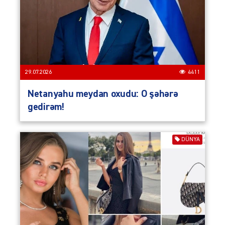
29.07.2026
4411
Netanyahu meydan oxudu: O şəhərə
gedirəm!
DÜNYA