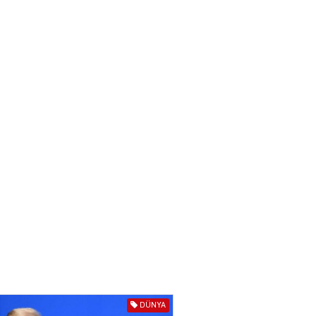
IZNES
Ekranlardan uzaq qalan
məşhur aktrisanın yeni
qazanc mənbəyi ortaya
çıxdı
04.08.2026
2177
YƏT
Hüseyn Həsənov haqqında
həbs qərarı verildi –
Milyonluq əmlakı müsadirə
olundu
04.08.2026
5497
YƏT
İlham Əliyev bu rayona yeni
icra başçısı təyin etdi
04.08.2026
4409
DÜNYA
YƏT