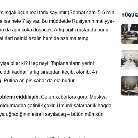
 işğalı üçün real tarix sayılmır (Söhbət cəmi 5-6 min
HÜQUQ
KRIMIN
ra isə hələ 7 ay var. Bu müddətdə Rusiyanın maliyyə-
ən də ağır kökə düşəcək. Artıq ağıllı ruslar da bunu
gəlırləri nəinki azalır, həm də azalma tempi
HADIS
yişə bilər ki? Heç nəyi. Toplananların yerini
di kadrlar” artıq sınaqdan keçib, ələnib. 4 il
 Putinə ən pis xəbər də elə budur.
oblemi ciddiləşib.
Gələn xəbərlərə görə, Moskva
DÜNYA
 doldurmaqda çətinlik çəkir. Ümumi səfərbərlik haqda
ya uğradığının etirafı sayılacaq – bütün mümkün
HADIS