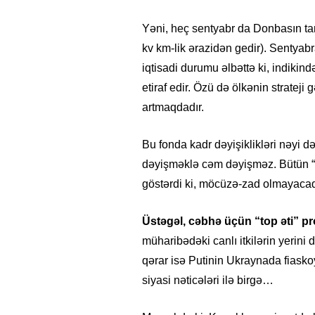
Yəni, heç sentyabr da Donbasın tam
kv km-lik ərazidən gedir). Sentyab
iqtisadi durumu əlbəttə ki, indikind
etiraf edir. Özü də ölkənin strateji 
artmaqdadır.
Bu fonda kadr dəyişiklikləri nəyi də
dəyişməklə cəm dəyişməz. Bütün “cid
göstərdi ki, möcüzə-zad olmayacaq.
Üstəgəl, cəbhə üçün “top əti” pr
müharibədəki canlı itkilərin yerini
qərar isə Putinin Ukraynada fiasko
siyasi nəticələri ilə birgə…