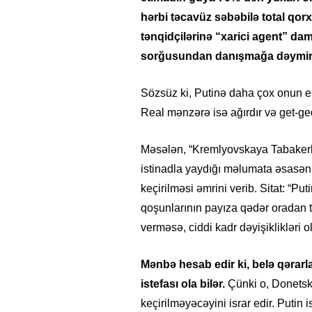
hərbi təcavüz səbəbilə total qorx
tənqidçilərinə “xarici agent” da
sorğusundan danışmağa dəymir
Sözsüz ki, Putinə daha çox onun eşit
Real mənzərə isə ağırdır və get-g
Məsələn, “Kremlyovskaya Tabakerk
istinadla yaydığı məlumata əsasən
keçirilməsi əmrini verib. Sitat: “
qoşunlarının payıza qədər oradan t
verməsə, ciddi kadr dəyişiklikləri o
Mənbə hesab edir ki, belə qərar
istefası ola bilər.
Çünki o, Donetskin
keçirilməyəcəyini israr edir. Put