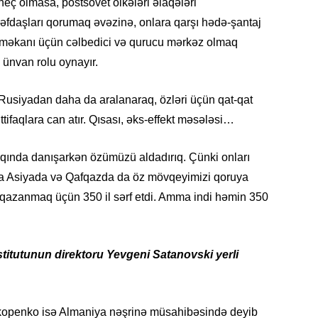
heç olmasa, postsovet ölkələri əlaqələri
rəfdaşları qorumaq əvəzinə, onlara qarşı hədə-şantaj
et məkanı üçün cəlbedici və qurucu mərkəz olmaq
 ünvan rolu oynayır.
KRIMIN
r Rusiyadan daha da aralanaraq, özləri üçün qat-qat
 ittifaqlara can atır. Qısası, əks-effekt məsələsi…
qında danışarkən özümüzü aldadırıq. Çünki onları
SOSIAL
rta Asiyada və Qafqazda da öz mövqeyimizi qoruya
 qazanmaq üçün 350 il sərf etdi. Amma indi həmin 350
itutunun direktoru Yevgeni Satanovski yerli
KRIMIN
okopenko isə Almaniya nəşrinə müsahibəsində deyib