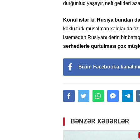
durğunluq yaşayır, neft gəlirləri aza
Könül istər ki, Rusiya bundan d
köklü türk-müsəlman xalqlar da öz 
istəmədən Rusiyanı dərin bir bataql
sərhədlərlə qurtulması çox müşk
Bizim Facebooka kanalım
BƏNZƏR XƏBƏRLƏR