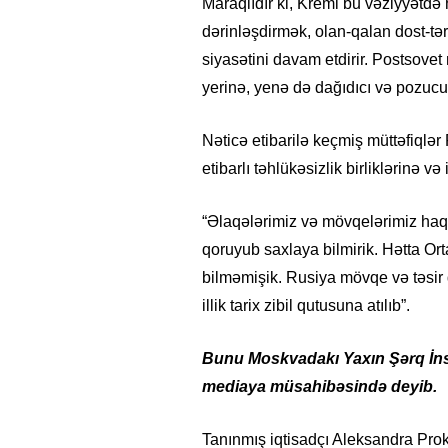
Maraqlıdır ki, Kreml bu vəziyyətdə 
dərinləşdirmək, olan-qalan dost-tə
siyasətini davam etdirir. Postsov
yerinə, yenə də dağıdıcı və pozucu
Nəticə etibarilə keçmiş müttəfiqlə
etibarlı təhlükəsizlik birliklərinə və
“Əlaqələrimiz və mövqelərimiz haq
qoruyub saxlaya bilmirik. Hətta O
bilməmişik. Rusiya mövqe və təsir
illik tarix zibil qutusuna atılıb”.
Bunu Moskvadakı Yaxın Şərq İnst
mediaya müsahibəsində deyib.
Tanınmış iqtisadçı Aleksandra Pr