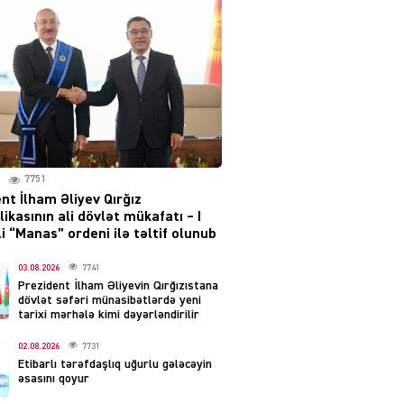
Moskvada güclü partlayış
səsləri eşidildi
07.08.2026
5477
Rusiya-Ukrayna
münaqişəsinin həllində
irəliləyiş var – Tramp
07.08.2026
7751
5489
nt İlham Əliyev Qırğız
ikasının ali dövlət mükafatı – I
YƏT
i “Manas” ordeni ilə təltif olunub
Prezident 2 fərman
imzaladı
03.08.2026
7741
Prezident İlham Əliyevin Qırğızıstana
07.08.2026
5478
dövlət səfəri münasibətlərdə yeni
tarixi mərhələ kimi dəyərləndirilir
 SİYASƏT
02.08.2026
7731
Tehran və İrəvandan
Etibarlı tərəfdaşlıq uğurlu gələcəyin
“Tramp yolu”na HƏMLƏ –
əsasını qoyur
REAKSİYA