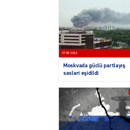
07.08.2026
Moskvada güclü partlayış
səsləri eşidildi