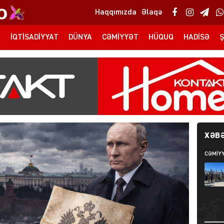
Haqqımızda
Əlaqə
T
İQTISADIYYAT
DÜNYA
CƏMIYYƏT
HÜQUQ
HADISƏ
Ş
XƏBƏ
CƏMIY