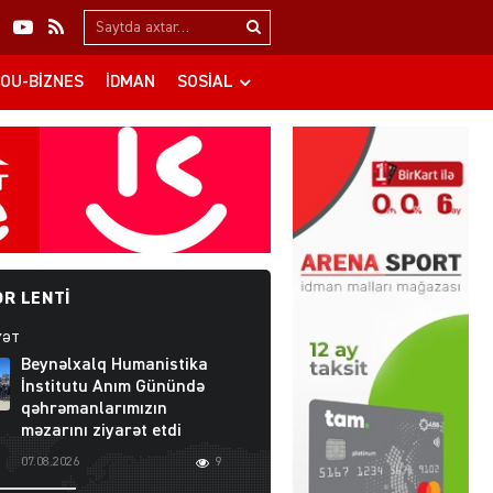
Search…
OU-BIZNES
İDMAN
SOSIAL
R LENTI
YƏT
Beynəlxalq Humanistika
İnstitutu Anım Günündə
qəhrəmanlarımızın
məzarını ziyarət etdi
07.08.2026
9