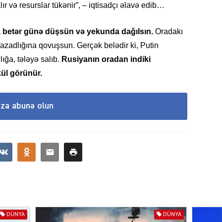
ŞOU-B
lır və resurslar tükənir”, – iqtisadçı əlavə edib…
a betər günə düşsün və yekunda dağılsın.
Oradakı
azadlığına qovuşsun. Gerçək belədir ki, Putin
ığa, tələyə salıb.
Rusiyanın oradan indiki
ül görünür.
CƏMIY
ıza abunə olun
CƏMIY
DÜNYA
DÜNYA
CƏMIY