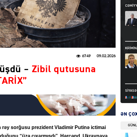
CƏMIY
KRIMIN
6749
09.02.2026
düşdü –
Zibil qutusuna
 TARİX”
SIYAS
ƏN ÇO
GÜN
 rəy sorğusu prezident Vladimir Putinə ictimai
DÜNYA
lduğunu “üzə çıxarmışdı”. Hərçənd, Ukraynaya