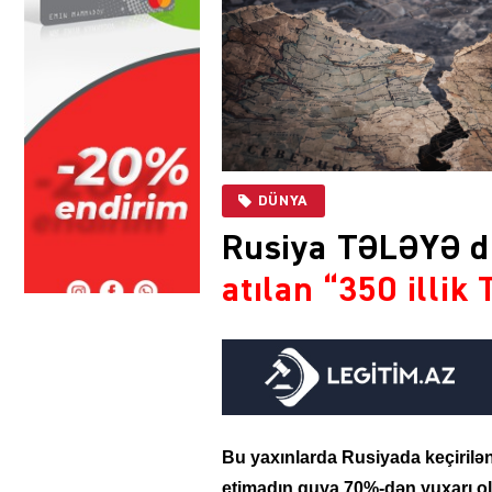
DÜNYA
Rusiya TƏLƏYƏ 
atılan “350 illik
Bu yaxınlarda Rusiyada keçirilən
etimadın guya 70%-dən yuxarı o