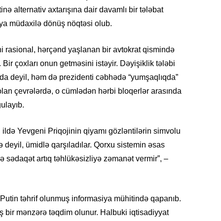
tinə alternativ axtarışına dair davamlı bir tələbat
aya müdaxilə dönüş nöqtəsi olub.
CƏMIY
ini rasional, hərçənd yaşlanan bir avtokrat qismində
 Bir çoxları onun getməsini istəyir. Dəyişiklik tələbi
nda deyil, həm də prezidenti cəbhədə “yumşaqlıqda”
lan çevrələrdə, o cümlədən hərbi bloqerlər arasında
ğulayıb.
SIYAS
ildə Yevgeni Priqojinin qiyamı gözləntilərin simvolu
 deyil, ümidlə qarşıladılar. Qorxu sistemin əsas
və sədaqət artıq təhlükəsizliyə zəmanət vermir”, –
DÜNYA
utin təhrif olunmuş informasiya mühitində qapanıb.
iş bir mənzərə təqdim olunur. Halbuki iqtisadiyyat