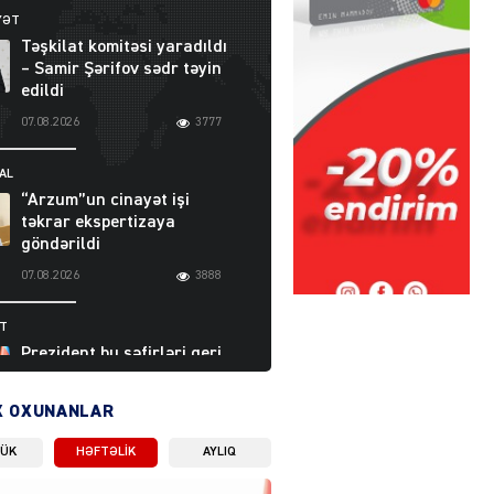
YƏT
Təşkilat komitəsi yaradıldı
– Samir Şərifov sədr təyin
edildi
07.08.2026
3777
AL
“Arzum”un cinayət işi
təkrar ekspertizaya
göndərildi
07.08.2026
3888
ƏT
Prezident bu səfirləri geri
çağırdı – Abel
Məhərrəmovun oğlu da var
X OXUNANLAR
07.08.2026
5701
LÜK
HƏFTƏLIK
AYLIQ