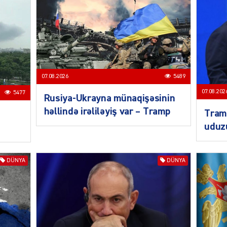
MANŞE
07.08.2026
5489
07.08.202
5477
Rusiya-Ukrayna münaqişəsinin
həllində irəliləyiş var – Tramp
Tramp
uduz
SIYAS
DÜNYA
DÜNYA
DÜNYA