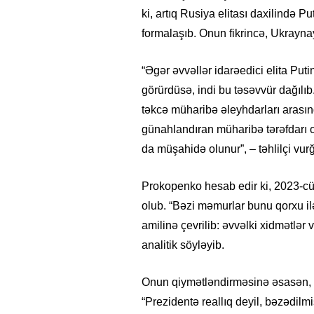
ki, artıq Rusiya elitası daxilində Pu
formalaşıb. Onun fikrincə, Ukrayn
“Əgər əvvəllər idarəedici elita Put
görürdüsə, indi bu təsəvvür dağılıb.
təkcə müharibə əleyhdarları arası
günahlandıran müharibə tərəfdarı o
da müşahidə olunur”, – təhlilçi vur
Prokopenko hesab edir ki, 2023-cü 
olub. “Bəzi məmurlar bunu qorxu ilə
amilinə çevrilib: əvvəlki xidmətlər 
analitik söyləyib.
Onun qiymətləndirməsinə əsasən, P
“Prezidentə reallıq deyil, bəzədilm