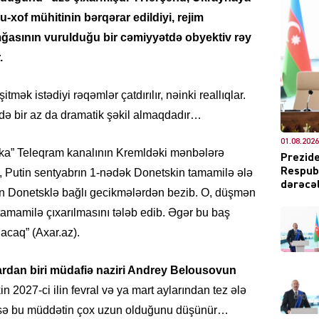
u-xof mühitinin bərqərar edildiyi, rejim
mğasının vurulduğu bir cəmiyyətdə obyektiv rəy
.
DÜNYA
mək istədiyi rəqəmlər çatdırılır, nəinki reallıqlar.
edə bir az da dramatik şəkil almaqdadır…
01.08.2026
a” Teleqram kanalının Kremldəki mənbələrə
Prezide
Respubl
, Putin sentyabrın 1-nədək Donetskin tamamilə ələ
CƏMIY
dərəcəl
Putin Donetsklə bağlı gecikmələrdən bezib. O, düşmən
amamilə çıxarılmasını tələb edib. Əgər bu baş
lacaq” (Axar.az).
XARİCİ
lardan biri müdafiə naziri Andrey Belousovun
 2027-ci ilin fevral və ya mart aylarından tez ələ
in isə bu müddətin çox uzun olduğunu düşünür…