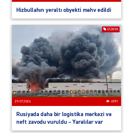
Hizbullahın yeraltı obyekti məhv edildi
DÜNYA
29.07.2026
6591
Rusiyada daha bir logistika mərkəzi və
neft zavodu vuruldu – Yaralılar var