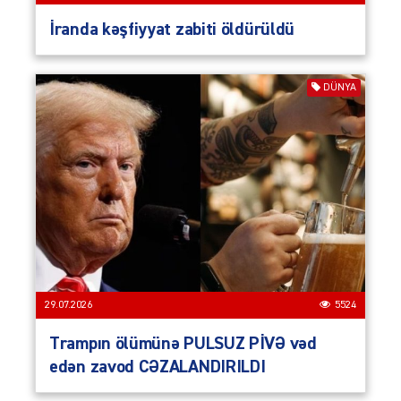
İranda kəşfiyyat zabiti öldürüldü
DÜNYA
29.07.2026
5524
Trampın ölümünə PULSUZ PİVƏ vəd
edən zavod CƏZALANDIRILDI