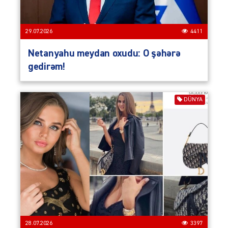
29.07.2026
4411
Netanyahu meydan oxudu: O şəhərə
gedirəm!
DÜNYA
28.07.2026
3397