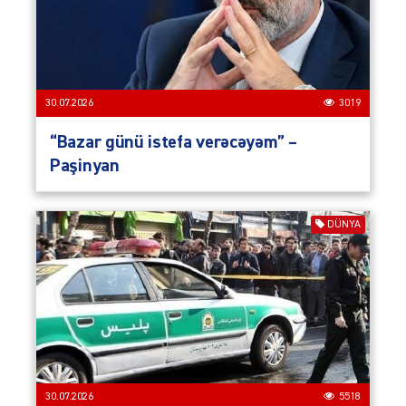
30.07.2026
3019
“Bazar günü istefa verəcəyəm” –
Paşinyan
DÜNYA
30.07.2026
5518