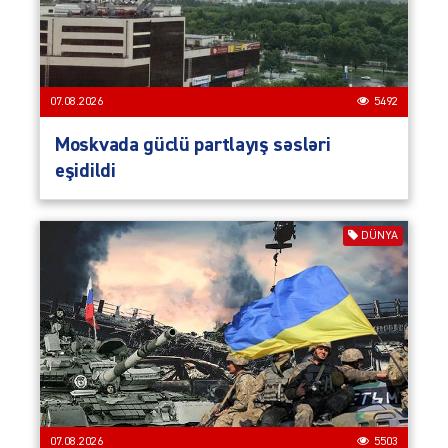
07.08.2026
5492
Moskvada güclü partlayış səsləri
eşidildi
DÜNYA
07.08.2026
5503