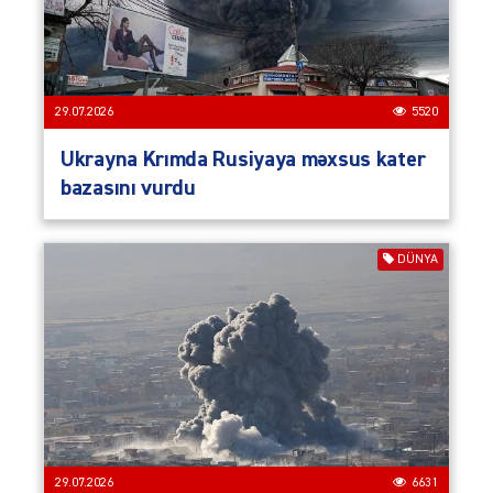
29.07.2026
5520
Ukrayna Krımda Rusiyaya məxsus kater
bazasını vurdu
DÜNYA
29.07.2026
6631