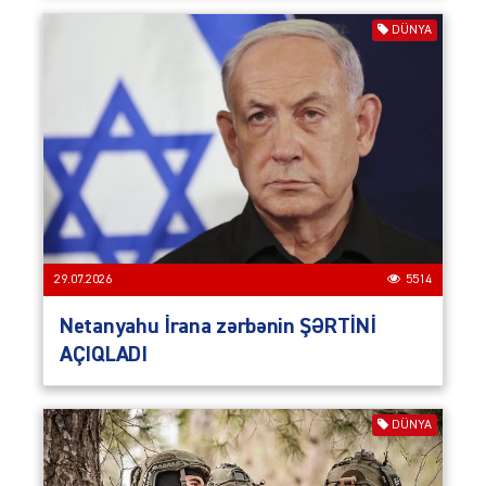
DÜNYA
29.07.2026
5514
Netanyahu İrana zərbənin ŞƏRTİNİ
AÇIQLADI
DÜNYA