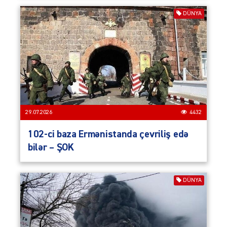
DÜNYA
29.07.2026
4432
102-ci baza Ermənistanda çevriliş edə
bilər – ŞOK
DÜNYA