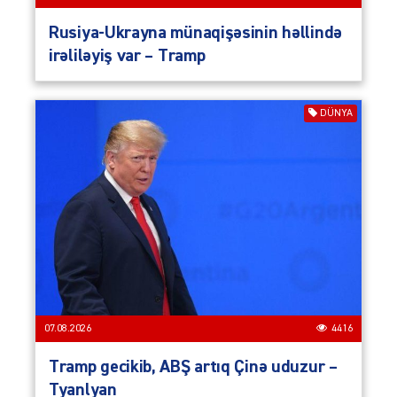
Rusiya-Ukrayna münaqişəsinin həllində
irəliləyiş var – Tramp
DÜNYA
07.08.2026
4416
Tramp gecikib, ABŞ artıq Çinə uduzur –
Tyanlyan