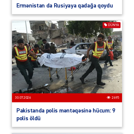
Ermənistan da Rusiyaya qadağa qoydu
DÜNYA
30.07.2026
2695
Pakistanda polis məntəqəsinə hücum: 9
polis öldü