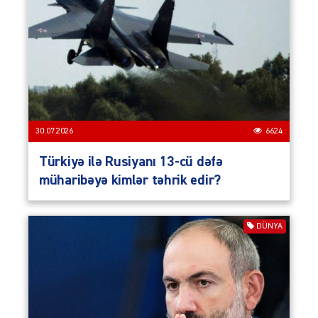
30.07.2026
6624
Türkiyə ilə Rusiyanı 13-cü dəfə
müharibəyə kimlər təhrik edir?
DÜNYA