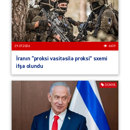
29.07.2026
6639
İranın “proksi vasitəsilə proksi” sxemi
ifşa olundu
DÜNYA