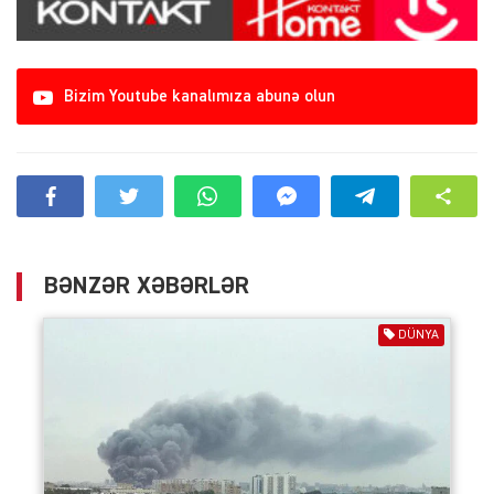
Bizim Youtube kanalımıza abunə olun
BƏNZƏR XƏBƏRLƏR
DÜNYA