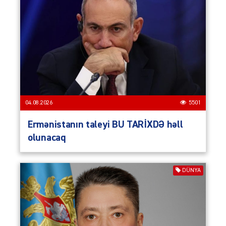
04.08.2026
5501
Ermənistanın taleyi BU TARİXDƏ həll
olunacaq
DÜNYA