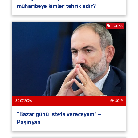
müharibəyə kimlər təhrik edir?
DÜNYA
30.07.2026
3019
“Bazar günü istefa verəcəyəm” –
Paşinyan