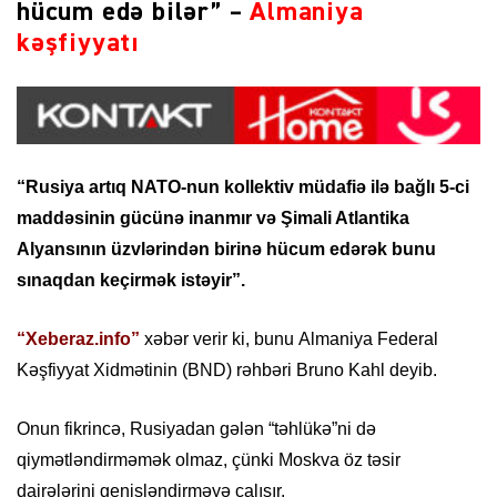
hücum edə bilər” –
Almaniya
kəşfiyyatı
“Rusiya artıq NATO-nun kollektiv müdafiə ilə bağlı 5-ci
maddəsinin gücünə inanmır və Şimali Atlantika
Alyansının üzvlərindən birinə hücum edərək bunu
sınaqdan keçirmək istəyir”.
“Xeberaz.info”
xəbər verir ki, bunu Almaniya Federal
Kəşfiyyat Xidmətinin (BND) rəhbəri Bruno Kahl deyib.
Onun fikrincə, Rusiyadan gələn “təhlükə”ni də
qiymətləndirməmək olmaz, çünki Moskva öz təsir
dairələrini genişləndirməyə çalışır.