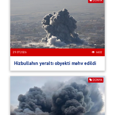
DÜNYA
29.07.2026
6632
Hizbullahın yeraltı obyekti məhv edildi
DÜNYA