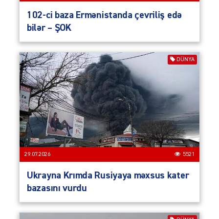
102-ci baza Ermənistanda çevriliş edə
bilər – ŞOK
DÜNYA
29.07.2026
5521
Ukrayna Krımda Rusiyaya məxsus kater
bazasını vurdu