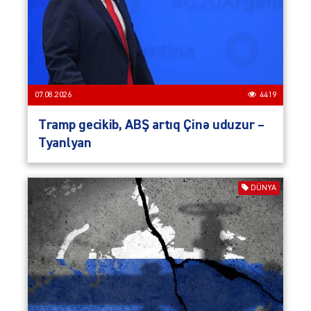
07.08.2026
4419
Tramp gecikib, ABŞ artıq Çinə uduzur –
Tyanlyan
DÜNYA