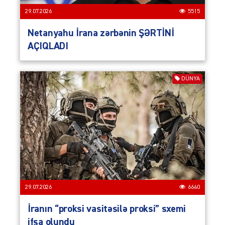
29.07.2026
5515
Netanyahu İrana zərbənin ŞƏRTİNİ
AÇIQLADI
DÜNYA
29.07.2026
6640
İranın “proksi vasitəsilə proksi” sxemi
ifşa olundu