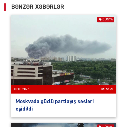
BƏNZƏR XƏBƏRLƏR
DÜNYA
07.08.2026
5495
Moskvada güclü partlayış səsləri
eşidildi