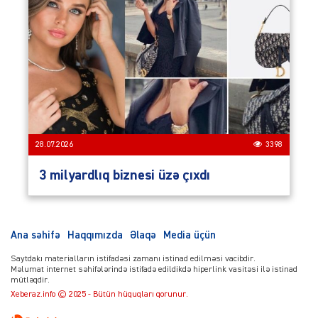
28.07.2026
3398
3 milyardlıq biznesi üzə çıxdı
Ana səhifə
Haqqımızda
Əlaqə
Media üçün
Saytdakı materialların istifadəsi zamanı istinad edilməsi vacibdir.
Məlumat internet səhifələrində istifadə edildikdə hiperlink vasitəsi ilə istinad
mütləqdir.
Xeberaz.info © 2025 - Bütün hüquqları qorunur.