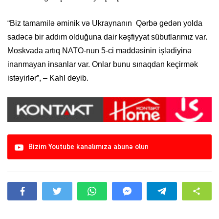
“Biz tamamilə əminik və Ukraynanın Qərbə gedən yolda
sadəcə bir addım olduğuna dair kəşfiyyat sübutlarımız var.
Moskvada artıq NATO-nun 5-ci maddəsinin işlədiyinə
inanmayan insanlar var. Onlar bunu sınaqdan keçirmək
istəyirlər”, – Kahl deyib.
Bizim Youtube kanalımıza abunə olun