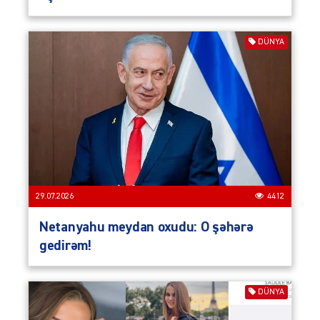
DÜNYA
29.07.2026
4412
Netanyahu meydan oxudu: O şəhərə
gedirəm!
DÜNYA