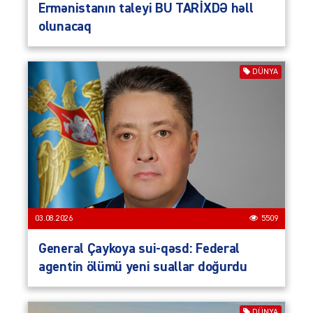
Ermənistanın taleyi BU TARİXDƏ həll
olunacaq
DÜNYA
03.08.2026
5509
General Çaykoya sui-qəsd: Federal
agentin ölümü yeni suallar doğurdu
DÜNYA