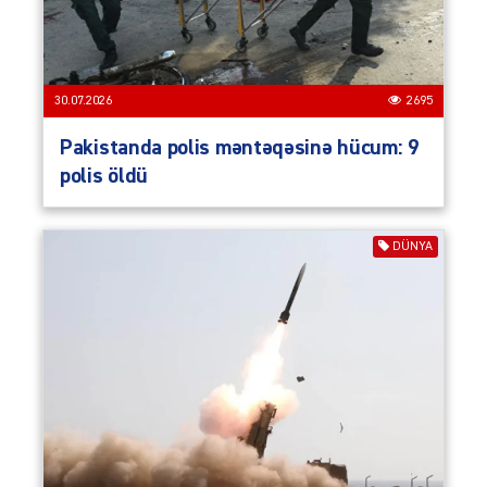
30.07.2026
2695
Pakistanda polis məntəqəsinə hücum: 9
polis öldü
DÜNYA