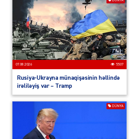
DÜNYA
07.08.2026
5507
Rusiya-Ukrayna münaqişəsinin həllində
irəliləyiş var – Tramp
DÜNYA