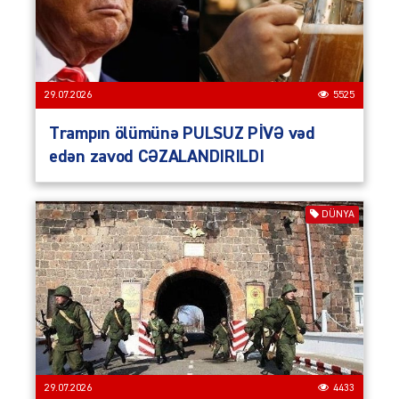
29.07.2026
5525
Trampın ölümünə PULSUZ PİVƏ vəd
edən zavod CƏZALANDIRILDI
DÜNYA
29.07.2026
4433