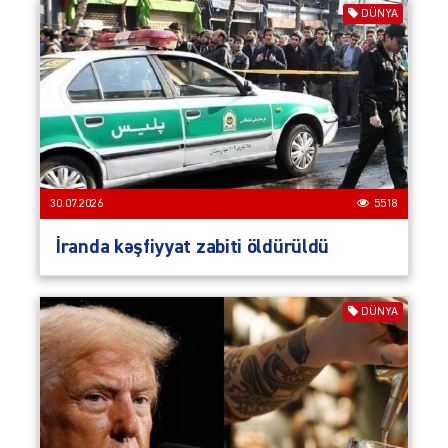
DÜNYA
30.07.2026
5518
İranda kəşfiyyat zabiti öldürüldü
DÜNYA