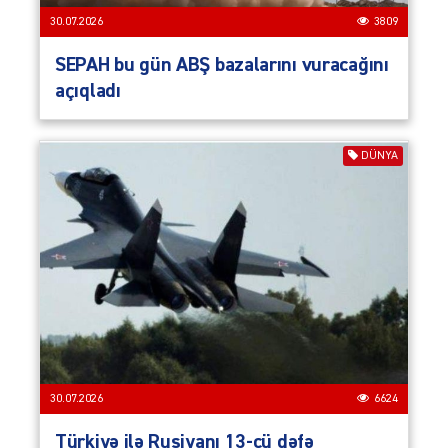
30.07.2026
3809
SEPAH bu gün ABŞ bazalarını vuracağını
açıqladı
DÜNYA
30.07.2026
6624
Türkiyə ilə Rusiyanı 13-cü dəfə