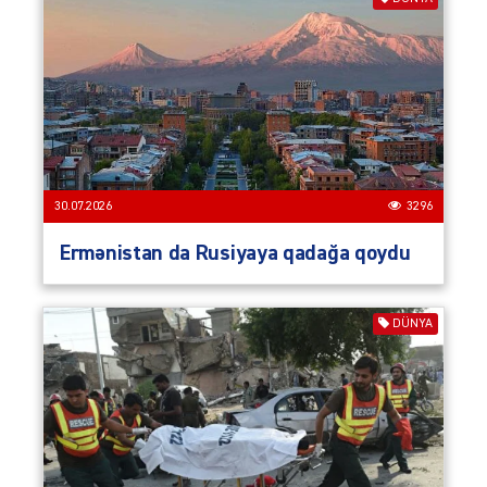
30.07.2026
3296
Ermənistan da Rusiyaya qadağa qoydu
DÜNYA