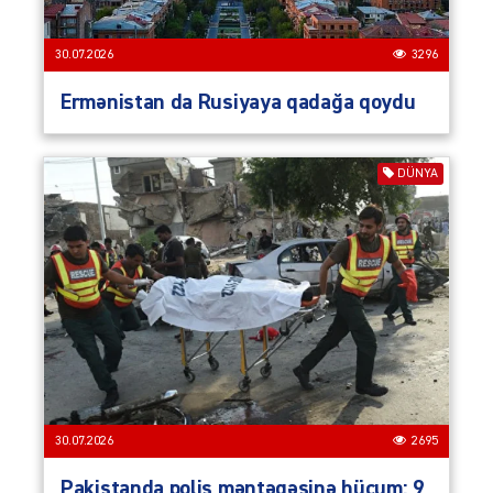
30.07.2026
3296
Ermənistan da Rusiyaya qadağa qoydu
DÜNYA
30.07.2026
2695
Pakistanda polis məntəqəsinə hücum: 9