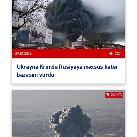
29.07.2026
5521
Ukrayna Krımda Rusiyaya məxsus kater
bazasını vurdu
DÜNYA