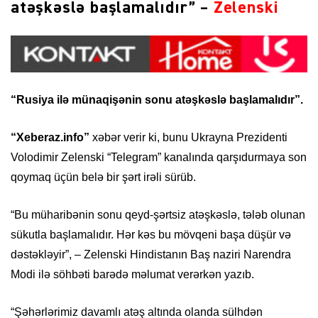
atəşkəslə başlamalıdır” –
Zelenski
“Rusiya ilə münaqişənin sonu atəşkəslə başlamalıdır”.
“Xeberaz.info”
xəbər verir ki, bunu Ukrayna Prezidenti
Volodimir Zelenski “Telegram” kanalında qarşıdurmaya son
qoymaq üçün belə bir şərt irəli sürüb.
“Bu müharibənin sonu qeyd-şərtsiz atəşkəslə, tələb olunan
sükutla başlamalıdır. Hər kəs bu mövqeni başa düşür və
dəstəkləyir”, – Zelenski Hindistanın Baş naziri Narendra
Modi ilə söhbəti barədə məlumat verərkən yazıb.
“Şəhərlərimiz davamlı atəş altında olanda sülhdən