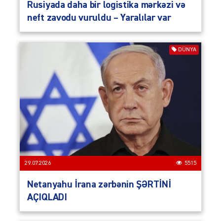
Rusiyada daha bir logistika mərkəzi və
neft zavodu vuruldu – Yaralılar var
DÜNYA
29.07.2026
5515
Netanyahu İrana zərbənin ŞƏRTİNİ
AÇIQLADI