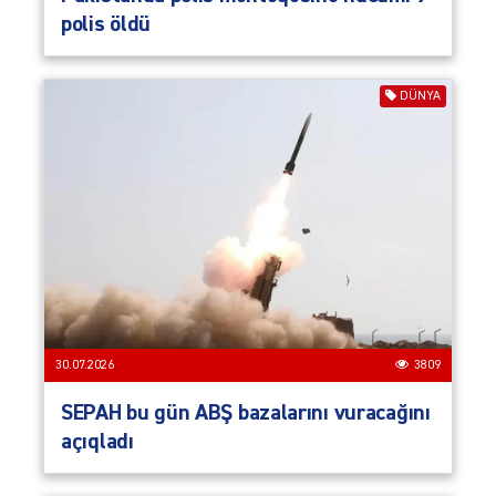
polis öldü
DÜNYA
30.07.2026
3809
SEPAH bu gün ABŞ bazalarını vuracağını
açıqladı