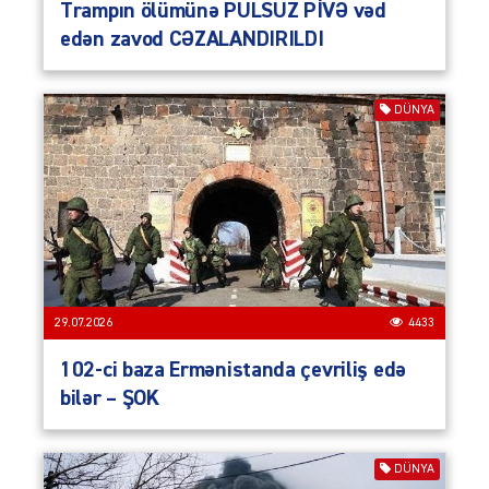
Trampın ölümünə PULSUZ PİVƏ vəd
edən zavod CƏZALANDIRILDI
DÜNYA
29.07.2026
4433
102-ci baza Ermənistanda çevriliş edə
bilər – ŞOK
DÜNYA