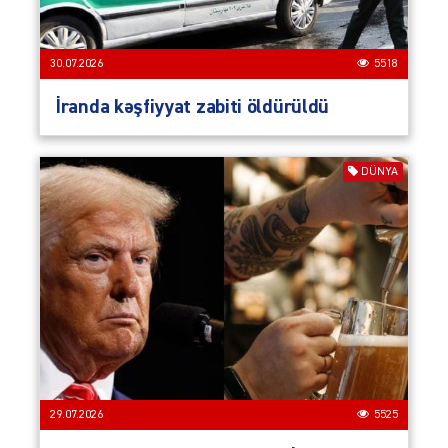
30.07.2026
5518
İranda kəşfiyyat zabiti öldürüldü
DÜNYA
29.07.2026
5525