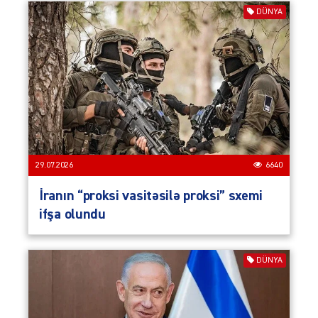
DÜNYA
29.07.2026
6640
İranın “proksi vasitəsilə proksi” sxemi
ifşa olundu
DÜNYA