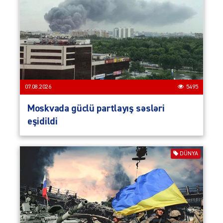
07.08.2026
5495
Moskvada güclü partlayış səsləri
eşidildi
DÜNYA