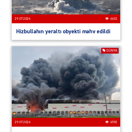
29.07.2026
6632
Hizbullahın yeraltı obyekti məhv edildi
DÜNYA
29.07.2026
6592