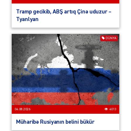
Tramp gecikib, ABŞ artıq Çinə uduzur –
Tyanlyan
DÜNYA
04.08.2026
4013
Müharibə Rusiyanın belini bükür