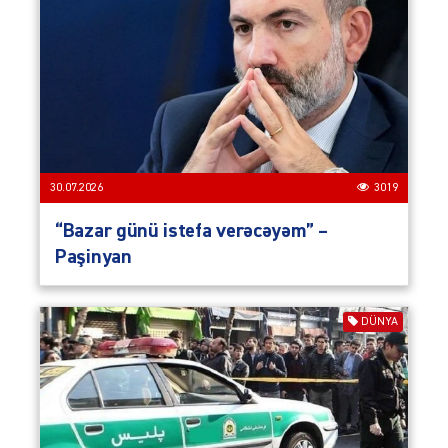
30.07.2026
3019
“Bazar günü istefa verəcəyəm” –
Paşinyan
DÜNYA