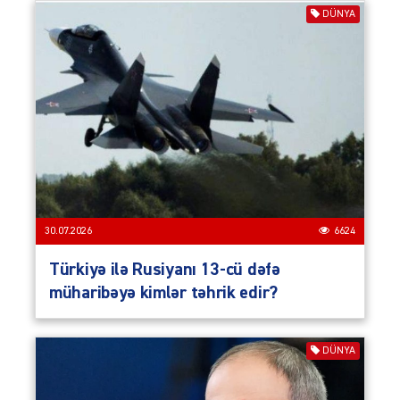
DÜNYA
30.07.2026
6624
Türkiyə ilə Rusiyanı 13-cü dəfə
müharibəyə kimlər təhrik edir?
DÜNYA