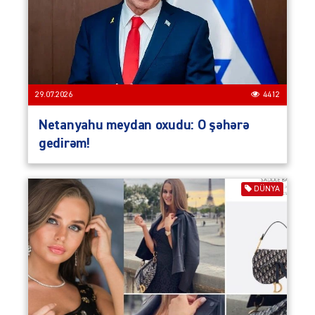
29.07.2026
4412
Netanyahu meydan oxudu: O şəhərə
gedirəm!
DÜNYA