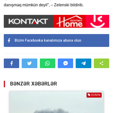
danışmaq mümkün deyil”, – Zelenski bildirib.
Bizim Facebooka kanalımıza abunə olun
BƏNZƏR XƏBƏRLƏR
DÜNYA