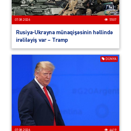
07.08.2026
5507
Rusiya-Ukrayna münaqişəsinin həllində
irəliləyiş var – Tramp
DÜNYA
07.08.2026
4419