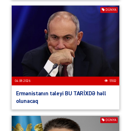
DÜNYA
04.08.2026
5502
Ermənistanın taleyi BU TARİXDƏ həll
olunacaq
DÜNYA