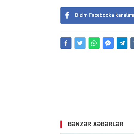
Bizim Facebooka kanalım
BƏNZƏR XƏBƏRLƏR