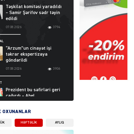
Təşkilat komitəsi yaradıldı
– Samir Şərifov sədr təyin
edildi
07.08.2026
3794
AL
“Arzum”un cinayət işi
təkrar ekspertizaya
göndərildi
07.08.2026
3906
ƏT
Prezident bu səfirləri geri
çağırdı – Abel
Məhərrəmovun oğlu da var
07.08.2026
5715
X OXUNANLAR
LÜK
HƏFTƏLIK
AYLIQ
Moskvada güclü partlayış