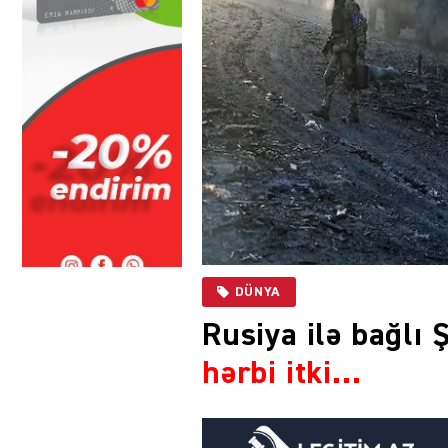
DÜNYA
Rusiya ilə bağlı
hərbi itki…