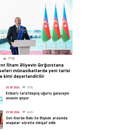
səsləri eşidildi
07.08.2026
5493
Rusiya-Ukrayna
münaqişəsinin həllində
irəliləyiş var – Tramp
07.08.2026
5504
7745
nt İlham Əliyevin Qırğızıstana
YƏT
səfəri münasibətlərdə yeni tarixi
Prezident 2 fərman
 kimi dəyərləndirilir
imzaladı
07.08.2026
02.08.2026
7736
5492
Etibarlı tərəfdaşlıq uğurlu gələcəyin
əsasını qoyur
 SİYASƏT
Tehran və İrəvandan
03.08.2026
6635
“Tramp yolu”na HƏMLƏ –
Son illərdə Bakı ilə Bişkek arasında
REAKSİYA
əlaqələr sürətlə inkişaf edib
07.08.2026
5494