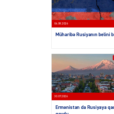
04.08.2026
Müharibə Rusiyanın belini 
30.07.2026
Ermənistan da Rusiyaya qa
qoydu