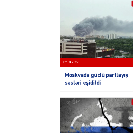
07.08.2026
Moskvada güclü partlayış
səsləri eşidildi