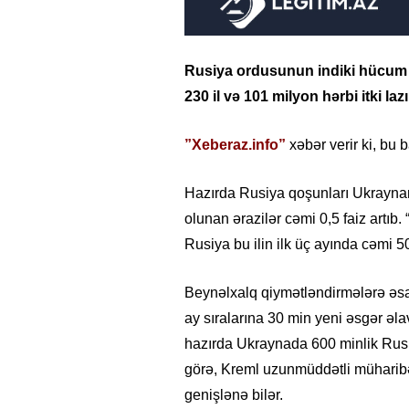
Rusiya ordusunun indiki hücum 
230 il və 101 milyon hərbi itki la
”Xeberaz.info”
xəbər verir ki, bu
Hazırda Rusiya qoşunları Ukraynanın
olunan ərazilər cəmi 0,5 faiz artıb
Rusiya bu ilin ilk üç ayında cəmi 50
Beynəlxalq qiymətləndirmələrə əsa
ay sıralarına 30 min yeni əsgər əlav
hazırda Ukraynada 600 minlik Rusi
görə, Kreml uzunmüddətli müharibə
genişlənə bilər.