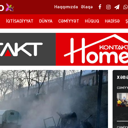
Haqqımızda
Əlaqə
T
İQTISADIYYAT
DÜNYA
CƏMIYYƏT
HÜQUQ
HADISƏ
Ş
XƏBƏ
CƏMIY
CƏMIY