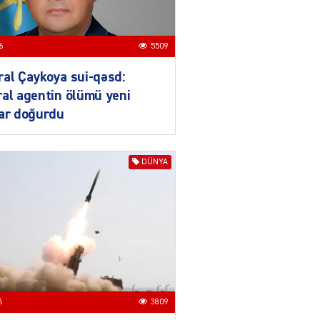
04.08.2026
3018
YƏT
6
5509
Azərbaycanda sürücüsüz
nəqliyyat dövrü başlayır –
al Çaykoya sui-qəsd:
BELƏ işləyəcək
al agentin ölümü yeni
04.08.2026
4027
lar doğurdu
ƏT
XİN rəhbərindən TRİPP
DÜNYA
layihəsi ilə bağlı AÇIQLAMA
04.08.2026
4398
Müharibə Rusiyanın belini
bükür
04.08.2026
4013
6
3809
IZNES