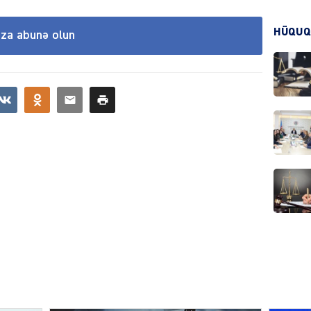
KRIMIN
HÜQUQ
ıza abunə olun
HADIS
DÜNYA
HADIS