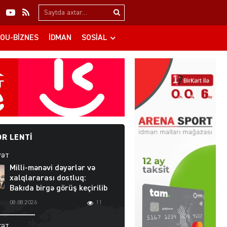
Search…
OU-BIZNES
İDMAN
SOSIAL
R LENTI
YƏT
Milli-mənəvi dəyərlər və
xalqlararası dostluq:
Bakıda birgə görüş keçirilib
08.08.2026
11
YƏT