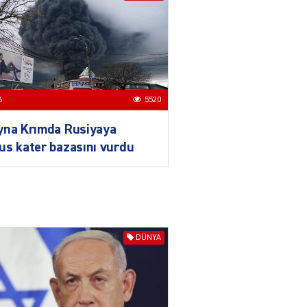
ilə təkbaşına mübarizə
aparır
04.08.2026
4913
T
Prezident Gömrük
6
5520
Məcəlləsində dəyişikliyi
TƏSDİQLƏDİ
yna Krımda Rusiyaya
04.08.2026
5508
s kater bazasını vurdu
ƏT
Nazirdən Orta Dəhliz
açıqlaması
04.08.2026
5514
DÜNYA
Ermənistanın taleyi BU
TARİXDƏ həll olunacaq
04.08.2026
5501