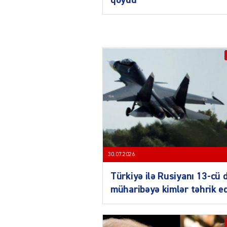
30.07.2026
Türkiyə ilə Rusiyanı 13-cü 
müharibəyə kimlər təhrik e