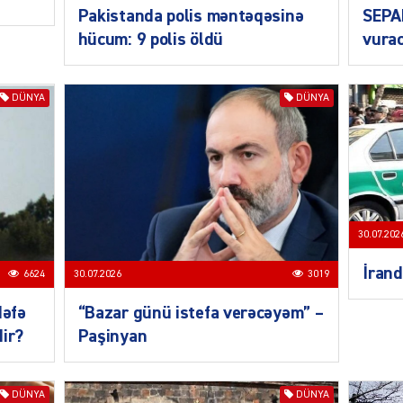
Pakistanda polis məntəqəsinə
SEPA
hücum: 9 polis öldü
vurac
DÜNYA
DÜNYA
CƏMIY
30.07.202
İrand
CƏMIY
6624
30.07.2026
3019
dəfə
“Bazar günü istefa verəcəyəm” –
dir?
Paşinyan
CƏMIY
DÜNYA
DÜNYA