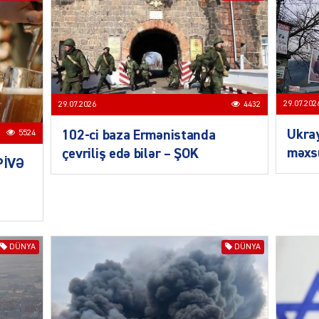
MANŞE
29.07.202
29.07.2026
4432
Ukra
102-ci baza Ermənistanda
5524
məxsu
çevriliş edə bilər – ŞOK
PİVƏ
SIYAS
DÜNYA
DÜNYA
DÜNYA