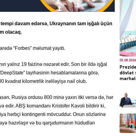
tempi davam edərsə, Ukraynanın tam işğalı üçün
DÜNYA
zım olacaq.
 barədə “Forbes” məlumat yayıb.
03.08.2026
 yalnız 19 faizinə nəzarət edir. Son bir ildə işğal
Prezide
CƏMIY
. “DeepState” layihəsinin hesablamalarına görə,
dövlət 
mərhələ
0 kvadrat kilometrlik irəliləyişə nail olub.
sən, Rusiya ordusu 800 minə yaxın itki versə də, hər
XARİCİ
ə edir. ABŞ komandanı Kristofer Kavoli bildirir ki,
ya hərbçi kontingenti mövcuddur. Onun sözlərinə
yə hazırlaşır və bu qarşıdurmanın hüdudları