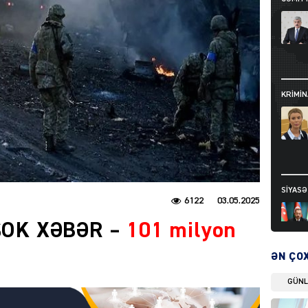
KRIMIN
SIYAS
6122
03.05.2025
 ŞOK XƏBƏR –
101 milyon
ƏN ÇO
GÜN
DÜNYA