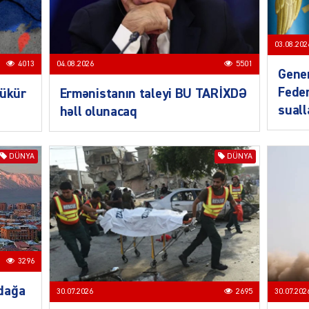
CƏMIY
03.08.202
4013
04.08.2026
5501
Gener
Feder
bükür
Ermənistanın taleyi BU TARİXDƏ
sual
həll olunacaq
SIYAS
DÜNYA
DÜNYA
DÜNYA
3296
dağa
30.07.2026
2695
30.07.202
ŞOU-B