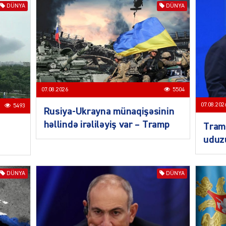
DÜNYA
DÜNYA
KRIMIN
07.08.2026
5504
07.08.202
5493
Rusiya-Ukrayna münaqişəsinin
SOSIAL
həllində irəliləyiş var – Tramp
Tramp
uduz
DÜNYA
DÜNYA
KRIMIN