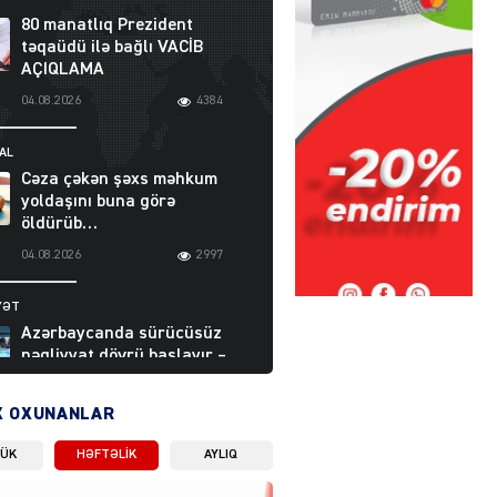
80 manatlıq Prezident
təqaüdü ilə bağlı VACİB
AÇIQLAMA
04.08.2026
4384
AL
Cəza çəkən şəxs məhkum
yoldaşını buna görə
öldürüb…
04.08.2026
2997
YƏT
Azərbaycanda sürücüsüz
nəqliyyat dövrü başlayır –
BELƏ işləyəcək
04.08.2026
4005
X OXUNANLAR
LÜK
HƏFTƏLIK
AYLIQ
ƏT
XİN rəhbərindən TRİPP