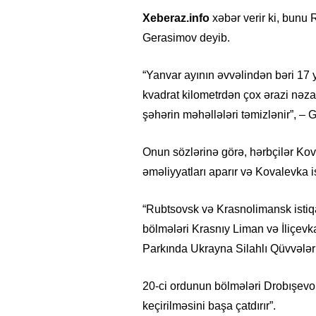
Xeberaz.info
xəbər verir ki, bunu 
Gerasimov deyib.
“Yanvar ayının əvvəlindən bəri 17 
kvadrat kilometrdən çox ərazi nəza
şəhərin məhəllələri təmizlənir”, – G
Onun sözlərinə görə, hərbçilər K
əməliyyatları aparır və Kovalevka is
“Rubtsovsk və Krasnolimansk istiq
bölmələri Krasnıy Liman və İliçevka
Parkında Ukrayna Silahlı Qüvvələr
20-ci ordunun bölmələri Drobışev
keçirilməsini başa çatdırır”.