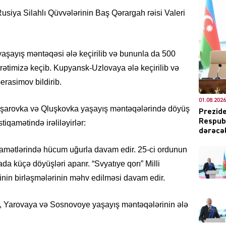
Rusiya Silahlı Qüvvələrinin Baş Qərargah rəisi Valeri
DÜNYA
yaşayış məntəqəsi ələ keçirilib və bununla da 500
rətimizə keçib. Kupyansk-Uzlovaya ələ keçirilib və
erasimov bildirib.
01.08.2026
ŞOU-B
ovşarovka və Qluşkovka yaşayış məntəqələrində döyüş
Prezide
Respubl
tiqamətində irəliləyirlər:
dərəcəl
amətlərində hücum uğurla davam edir. 25-ci ordunun
da küçə döyüşləri aparır. “Svyatıye qorı” Milli
inin birləşmələrinin məhv edilməsi davam edir.
CƏMIY
o, Yarovaya və Sosnovoye yaşayış məntəqələrinin ələ