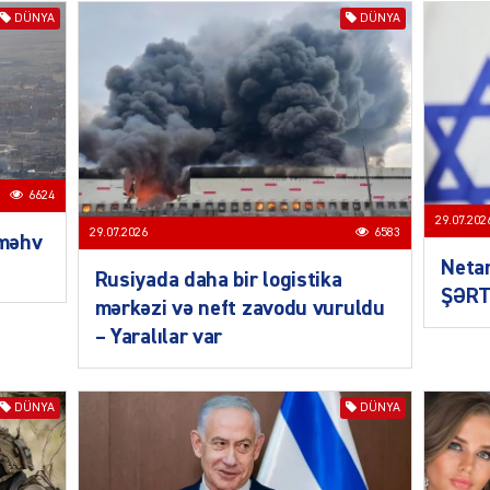
DÜNYA
DÜNYA
SIYAS
6624
29.07.202
29.07.2026
6583
 məhv
Neta
Rusiyada daha bir logistika
ŞƏRT
mərkəzi və neft zavodu vuruldu
– Yaralılar var
SIYAS
DÜNYA
DÜNYA