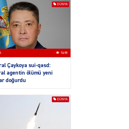
DÜNYA
ƏT
Nazirdən Orta Dəhliz
açıqlaması
04.08.2026
5498
Ermənistanın taleyi BU
6
5498
TARİXDƏ həll olunacaq
04.08.2026
5486
al Çaykoya sui-qəsd:
al agentin ölümü yeni
YƏT
lar doğurdu
Sədərəkdən Culfaya icra
başçısı göndərildi
04.08.2026
4396
DÜNYA
ƏT
Son illərdə Bakı ilə Bişkek
arasında əlaqələr sürətlə
inkişaf edib