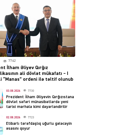
layihəsi ilə bağlı AÇIQLAMA
04.08.2026
4385
Müharibə Rusiyanın belini
bükür
04.08.2026
3998
7742
IZNES
nt İlham Əliyev Qırğız
Ekranlardan uzaq qalan
ikasının ali dövlət mükafatı – I
məşhur aktrisanın yeni
i “Manas” ordeni ilə təltif olunub
qazanc mənbəyi ortaya
çıxdı
03.08.2026
7730
Prezident İlham Əliyevin Qırğızıstana
04.08.2026
2162
dövlət səfəri münasibətlərdə yeni
tarixi mərhələ kimi dəyərləndirilir
YƏT
02.08.2026
7723
Hüseyn Həsənov haqqında
Etibarlı tərəfdaşlıq uğurlu gələcəyin
həbs qərarı verildi –
əsasını qoyur
Milyonluq əmlakı müsadirə