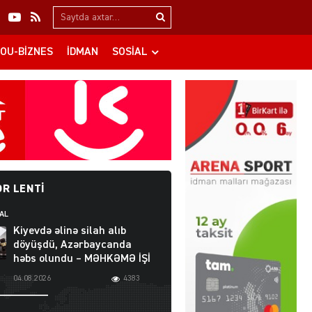
Search…
OU-BIZNES
İDMAN
SOSIAL
R LENTI
AL
Kiyevdə əlinə silah alıb
döyüşdü, Azərbaycanda
həbs olundu – MƏHKƏMƏ İŞİ
04.08.2026
4383