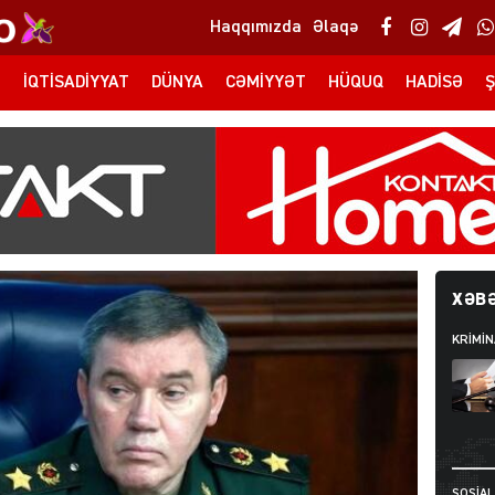
Haqqımızda
Əlaqə
T
İQTISADIYYAT
DÜNYA
CƏMIYYƏT
HÜQUQ
HADISƏ
Ş
XƏBƏ
KRIMIN
SOSIAL