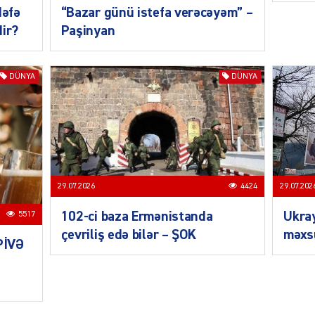
dəfə
“Bazar günü istefa verəcəyəm” –
dir?
Paşinyan
SIYAS
DÜNYA
DÜNYA
SIYAS
29.07.202
29.07.2026
4424
Ukra
102-ci baza Ermənistanda
5517
məxsu
çevriliş edə bilər – ŞOK
PİVƏ
SIYAS