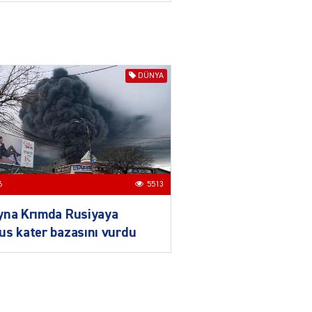
daha da möhkəmlənir
03.08.2026
4395
ƏT
Prezident İlham Əliyevin
DÜNYA
Qırğızıstana dövlət səfəri
münasibətlərdə yeni tarixi
mərhələ kimi dəyərləndirilir
03.08.2026
7730
ƏT
Azərbaycan-Qırğızıstan
6
5513
münasibətləri
bərabərhüquqlu
yna Krımda Rusiyaya
tərəfdaşlığa və yüksək
s kater bazasını vurdu
etimada söykənən
müttəfiqlik modelidir
03.08.2026
2902
ƏT