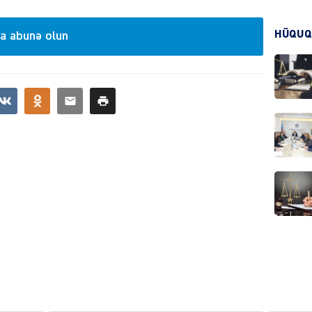
HÜQUQ
a abunə olun
CƏMIY
CƏMIY
MANŞE