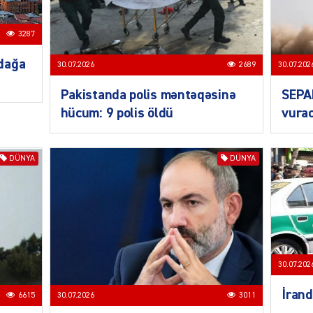
3287
SIYAS
dağa
30.07.2026
2689
30.07.202
Pakistanda polis məntəqəsinə
SEPA
hücum: 9 polis öldü
vurac
DÜNYA
DÜNYA
SIYAS
30.07.202
SIYAS
İrand
6615
30.07.2026
3011