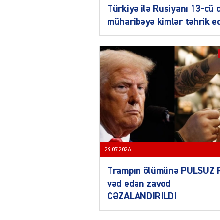
Türkiyə ilə Rusiyanı 13-cü 
müharibəyə kimlər təhrik e
29.07.2026
Trampın ölümünə PULSUZ 
vəd edən zavod
CƏZALANDIRILDI