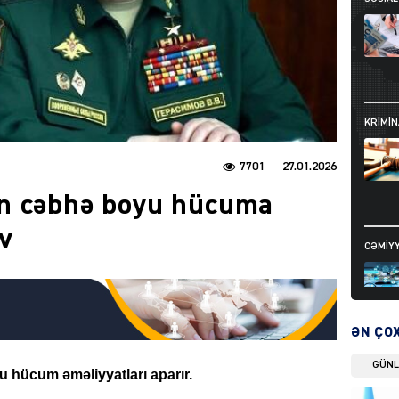
KRIMIN
7701
27.01.2026
n cəbhə boyu hücuma
v
CƏMIY
ƏN ÇO
GÜN
SIYAS
 hücum əməliyyatları aparır.