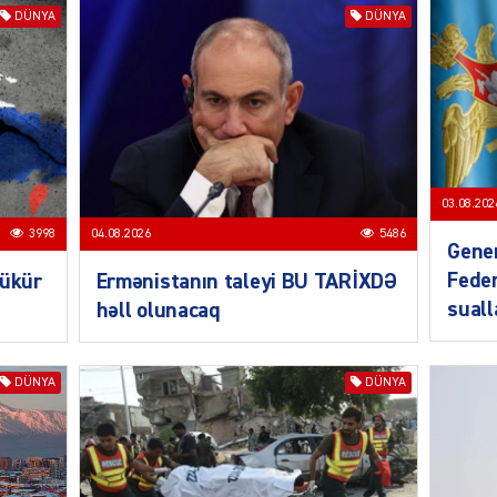
DÜNYA
DÜNYA
SIYAS
DÜNYA
03.08.202
3998
04.08.2026
5486
Gener
Feder
bükür
Ermənistanın taleyi BU TARİXDƏ
CƏMIY
sual
həll olunacaq
DÜNYA
DÜNYA
SIYAS