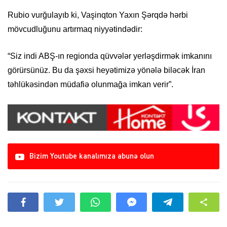
Rubio vurğulayıb ki, Vaşinqton Yaxın Şərqdə hərbi
mövcudluğunu artırmaq niyyətindədir:
“Siz indi ABŞ-ın regionda qüvvələr yerləşdirmək imkanını
görürsünüz. Bu da şəxsi heyətimizə yönələ biləcək İran
təhlükəsindən müdafiə olunmağa imkan verir”.
Bizim Youtube kanalımıza abunə olun