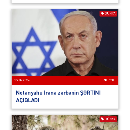
DÜNYA
29.07.2026
5508
Netanyahu İrana zərbənin ŞƏRTİNİ
AÇIQLADI
DÜNYA