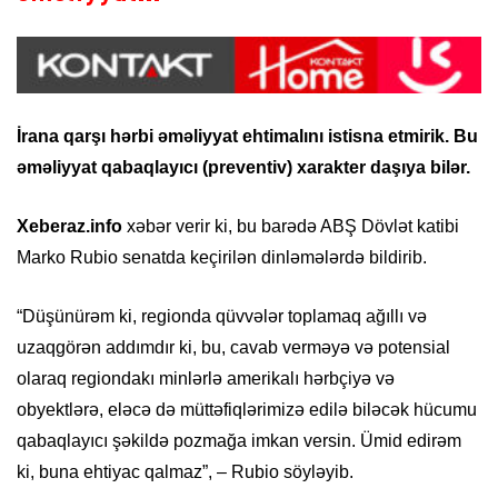
İrana qarşı hərbi əməliyyat ehtimalını istisna etmirik. Bu
əməliyyat qabaqlayıcı (preventiv) xarakter daşıya bilər.
Xeberaz.info
xəbər verir ki, bu barədə ABŞ Dövlət katibi
Marko Rubio senatda keçirilən dinləmələrdə bildirib.
“Düşünürəm ki, regionda qüvvələr toplamaq ağıllı və
uzaqgörən addımdır ki, bu, cavab verməyə və potensial
olaraq regiondakı minlərlə amerikalı hərbçiyə və
obyektlərə, eləcə də müttəfiqlərimizə edilə biləcək hücumu
qabaqlayıcı şəkildə pozmağa imkan versin. Ümid edirəm
ki, buna ehtiyac qalmaz”, – Rubio söyləyib.