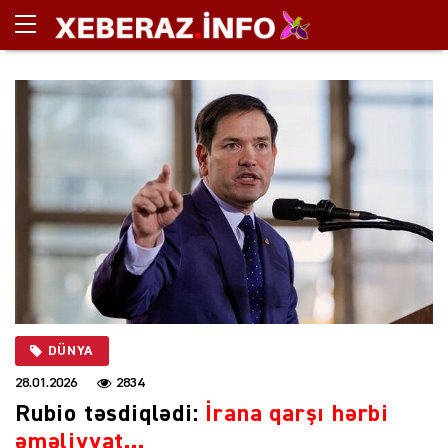
DÜNYA
28.01.2026
2834
Rubio təsdiqlədi:
İrana qarşı hərbi
əməliyyat…