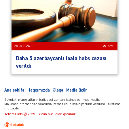
28.07.2026
3291
Daha 5 azərbaycanlı fəala həbs cəzası
verildi
Ana səhifə
Haqqımızda
Əlaqə
Media üçün
Saytdakı materialların istifadəsi zamanı istinad edilməsi vacibdir.
Məlumat internet səhifələrində istifadə edildikdə hiperlink vasitəsi ilə istinad
mütləqdir.
Xeberaz.info © 2025 - Bütün hüquqları qorunur.