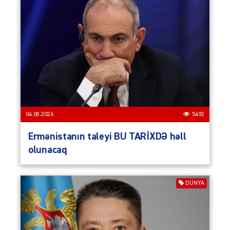
04.08.2026
5492
Ermənistanın taleyi BU TARİXDƏ həll
olunacaq
DÜNYA