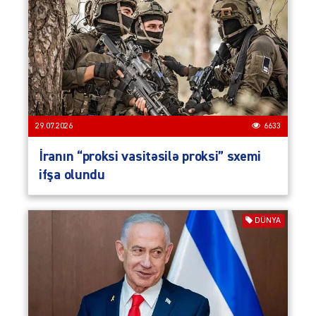
29.07.2026
6633
İranın “proksi vasitəsilə proksi” sxemi
ifşa olundu
DÜNYA