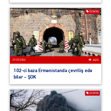
DÜNYA
29.07.2026
4426
102-ci baza Ermənistanda çevriliş edə
bilər – ŞOK
DÜNYA