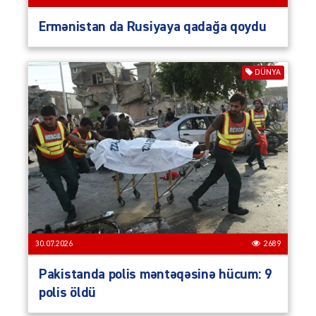
Ermənistan da Rusiyaya qadağa qoydu
DÜNYA
30.07.2026
2689
Pakistanda polis məntəqəsinə hücum: 9
polis öldü