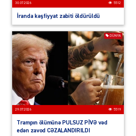
30.07.2026
5512
İranda kəşfiyyat zabiti öldürüldü
DÜNYA
29.07.2026
5519
Trampın ölümünə PULSUZ PİVƏ vəd
edən zavod CƏZALANDIRILDI