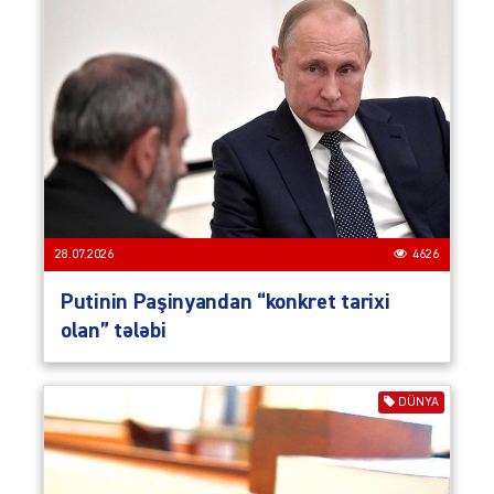
28.07.2026
4626
Putinin Paşinyandan “konkret tarixi
olan” tələbi
DÜNYA