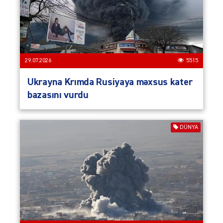
29.07.2026
5515
Ukrayna Krımda Rusiyaya məxsus kater
bazasını vurdu
DÜNYA