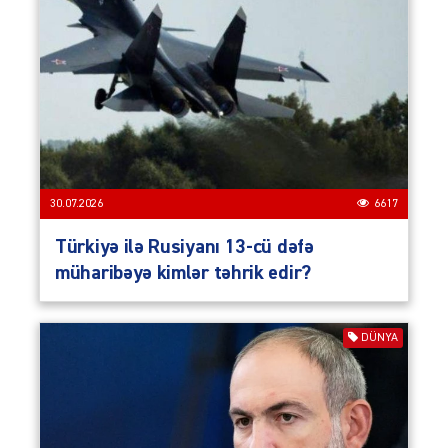
30.07.2026
6617
Türkiyə ilə Rusiyanı 13-cü dəfə
müharibəyə kimlər təhrik edir?
DÜNYA