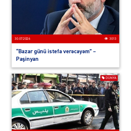
30.07.2026
3013
“Bazar günü istefa verəcəyəm” –
Paşinyan
DÜNYA