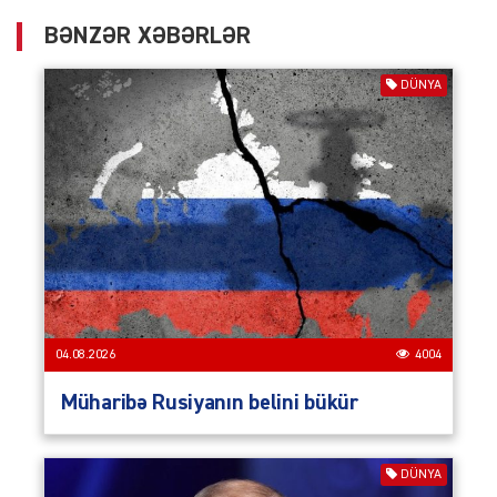
BƏNZƏR XƏBƏRLƏR
DÜNYA
04.08.2026
4004
Müharibə Rusiyanın belini bükür
DÜNYA