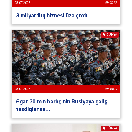
28.07.2026
3392
3 milyardlıq biznesi üzə çıxdı
DÜNYA
28.07.2026
5529
Əgər 30 min hərbçinin Rusiyaya gəlişi
təsdiqlənsə…
DÜNYA