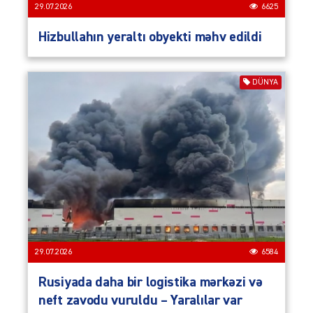
29.07.2026
6625
Hizbullahın yeraltı obyekti məhv edildi
DÜNYA
29.07.2026
6584
Rusiyada daha bir logistika mərkəzi və
neft zavodu vuruldu – Yaralılar var