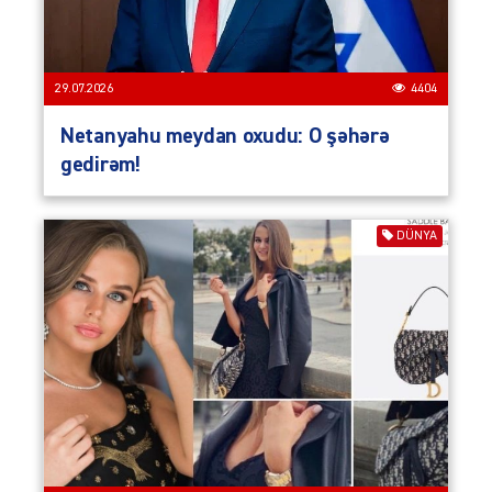
29.07.2026
4404
Netanyahu meydan oxudu: O şəhərə
gedirəm!
DÜNYA