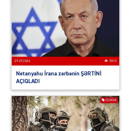
29.07.2026
5515
Netanyahu İrana zərbənin ŞƏRTİNİ
AÇIQLADI
DÜNYA