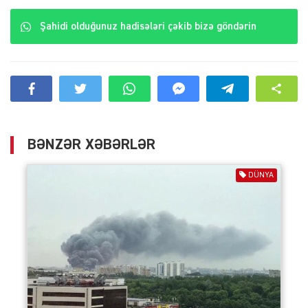
Şahidi olduğunuz hadisələri çəkib bizə göndərin
BƏNZƏR XƏBƏRLƏR
DÜNYA