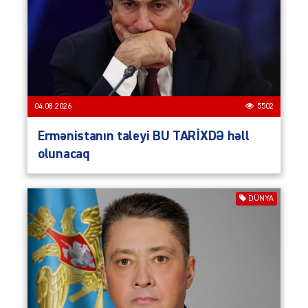
04.08.2026
5502
Ermənistanın taleyi BU TARİXDƏ həll
olunacaq
DÜNYA