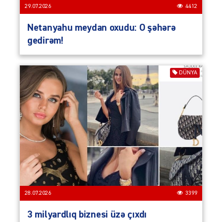
29.07.2026
4412
Netanyahu meydan oxudu: O şəhərə
gedirəm!
DÜNYA
28.07.2026
3399
3 milyardlıq biznesi üzə çıxdı