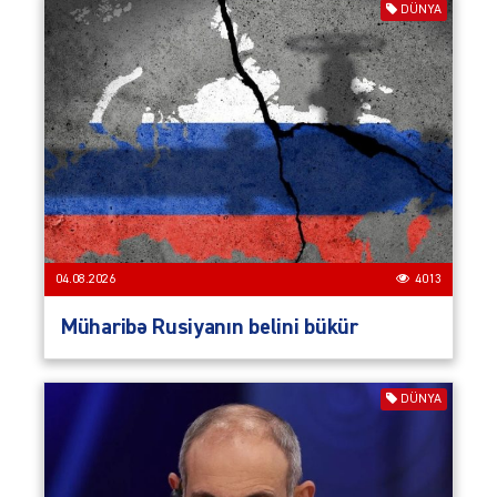
DÜNYA
04.08.2026
4013
Müharibə Rusiyanın belini bükür
DÜNYA