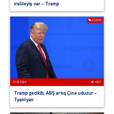
irəliləyiş var – Tramp
DÜNYA
07.08.2026
4421
Tramp gecikib, ABŞ artıq Çinə uduzur –
Tyanlyan