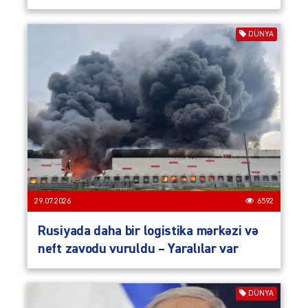
DÜNYA
29.07.2026
6592
Rusiyada daha bir logistika mərkəzi və
neft zavodu vuruldu – Yaralılar var
DÜNYA