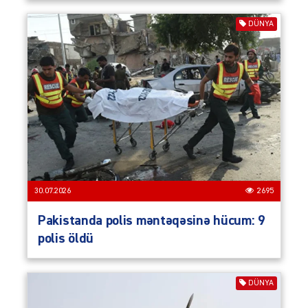
DÜNYA
30.07.2026
2695
Pakistanda polis məntəqəsinə hücum: 9
polis öldü
DÜNYA