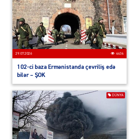
29.07.2026
4434
102-ci baza Ermənistanda çevriliş edə
bilər – ŞOK
DÜNYA