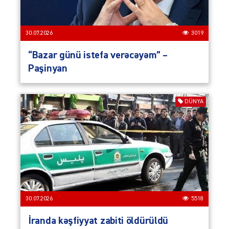
30.07.2026
3019
“Bazar günü istefa verəcəyəm” –
Paşinyan
DÜNYA
30.07.2026
5518
İranda kəşfiyyat zabiti öldürüldü