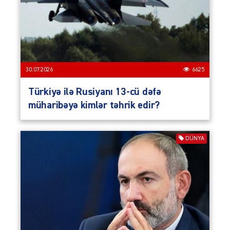
30.07.2026
6625
Türkiyə ilə Rusiyanı 13-cü dəfə
müharibəyə kimlər təhrik edir?
DÜNYA