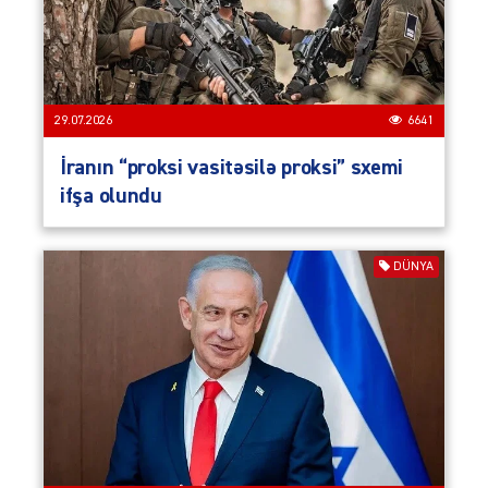
29.07.2026
6641
İranın “proksi vasitəsilə proksi” sxemi
ifşa olundu
DÜNYA