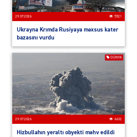
29.07.2026
5521
Ukrayna Krımda Rusiyaya məxsus kater
bazasını vurdu
DÜNYA
29.07.2026
6632
Hizbullahın yeraltı obyekti məhv edildi