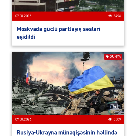
07.08.2026
5496
Moskvada güclü partlayış səsləri
eşidildi
DÜNYA
07.08.2026
5509
Rusiya-Ukrayna münaqişəsinin həllində