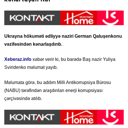
Ukrayna hökuməti ədliyyə naziri German Qaluşenkonu
vəzifəsindən kənarlaşdırıb.
Xeberaz.info
xəbər verir ki, bu barədə Baş nazir Yuliya
Sviridenko məlumat yayıb.
Məlumata görə, bu addım Milli Antikorrupsiya Bürosu
(NABU) tərəfindən araşdırılan enerji korrupsiyası
çərçivəsində atılıb.