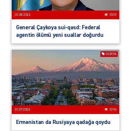
03.08.2026
5509
General Çaykoya sui-qəsd: Federal
agentin ölümü yeni suallar doğurdu
DÜNYA
30.07.2026
3296
Ermənistan da Rusiyaya qadağa qoydu