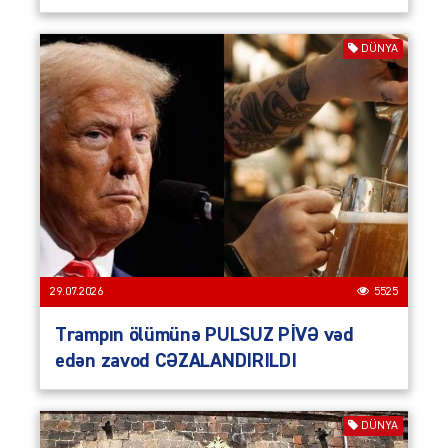
DÜNYA
29.07.2026
5525
Trampın ölümünə PULSUZ PİVƏ vəd
edən zavod CƏZALANDIRILDI
DÜNYA