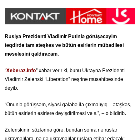
Rusiya Prezidenti Vladimir Putinlə görüşəcəyim
təqdirdə tam atəşkəs və bütün əsirlərin mübadiləsi
məsələsini qaldıracam.
“
Xeberaz.info
” xəbər verir ki, bunu Ukrayna Prezidenti
Vladimir Zelenski “Liberation” nəşrinə müsahibəsində
deyib.
“Onunla görüşsəm, siyasi qələbə ilə çıxmalıyıq – atəşkəs,
bütün əsirlərin əsirlərə dəyişdirilməsi və s.”, – o bildirib.
Zelenskinin sözlərinə görə, bundan sonra nə ruslar
ukraynalılara, nə də ukraynalılar ruslara etibar edəcək: