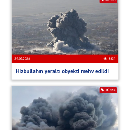
DÜNYA
29.07.2026
6631
Hizbullahın yeraltı obyekti məhv edildi
DÜNYA