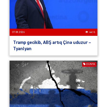
07.08.2026
4416
Tramp gecikib, ABŞ artıq Çinə uduzur –
Tyanlyan
DÜNYA