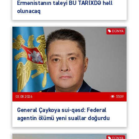
Ermənistanın taleyi BU TARİXDƏ həll
olunacaq
DÜNYA
03.08.2026
5509
General Çaykoya sui-qəsd: Federal
agentin ölümü yeni suallar doğurdu
DÜNYA