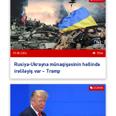
07.08.2026
5504
Rusiya-Ukrayna münaqişəsinin həllində
irəliləyiş var – Tramp
DÜNYA