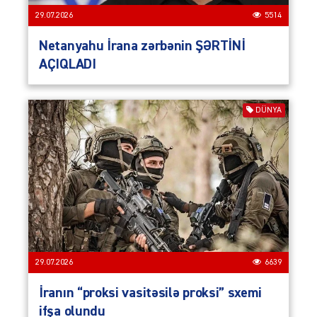
29.07.2026
5514
Netanyahu İrana zərbənin ŞƏRTİNİ
AÇIQLADI
DÜNYA
29.07.2026
6639
İranın “proksi vasitəsilə proksi” sxemi
ifşa olundu