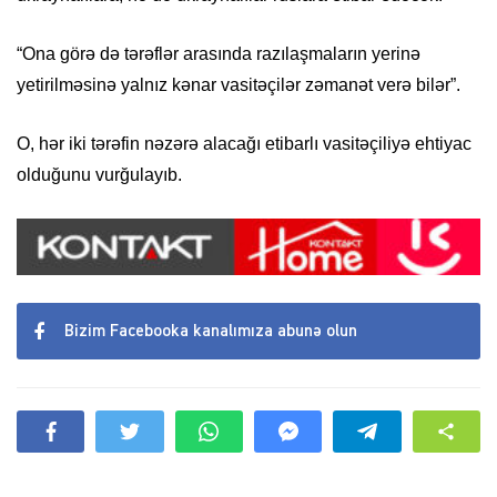
“Ona görə də tərəflər arasında razılaşmaların yerinə
yetirilməsinə yalnız kənar vasitəçilər zəmanət verə bilər”.
O, hər iki tərəfin nəzərə alacağı etibarlı vasitəçiliyə ehtiyac
olduğunu vurğulayıb.
Bizim Facebooka kanalımıza abunə olun