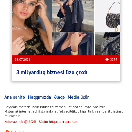
28.07.2026
3397
3 milyardlıq biznesi üzə çıxdı
Ana səhifə
Haqqımızda
Əlaqə
Media üçün
Saytdakı materialların istifadəsi zamanı istinad edilməsi vacibdir.
Məlumat internet səhifələrində istifadə edildikdə hiperlink vasitəsi ilə istinad
mütləqdir.
Xeberaz.info © 2025 - Bütün hüquqları qorunur.