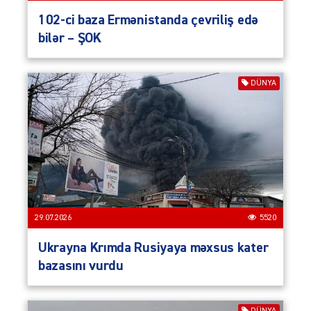
102-ci baza Ermənistanda çevriliş edə
bilər – ŞOK
DÜNYA
29.07.2026
5520
Ukrayna Krımda Rusiyaya məxsus kater
bazasını vurdu