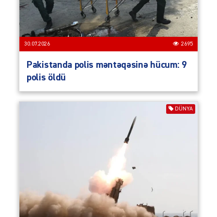
30.07.2026
2695
Pakistanda polis məntəqəsinə hücum: 9
polis öldü
DÜNYA