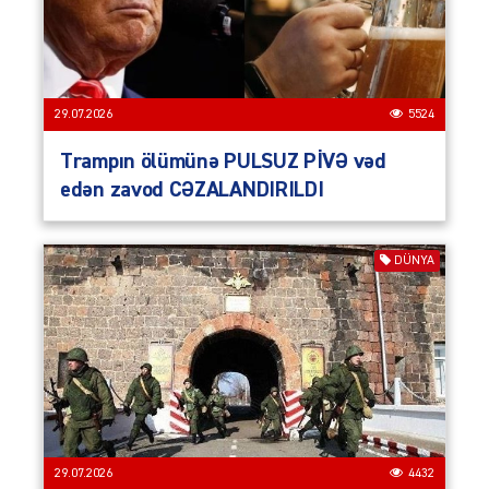
29.07.2026
5524
Trampın ölümünə PULSUZ PİVƏ vəd
edən zavod CƏZALANDIRILDI
DÜNYA
29.07.2026
4432