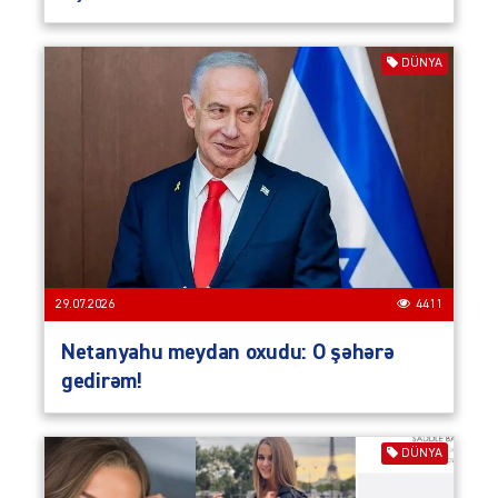
DÜNYA
29.07.2026
4411
Netanyahu meydan oxudu: O şəhərə
gedirəm!
DÜNYA