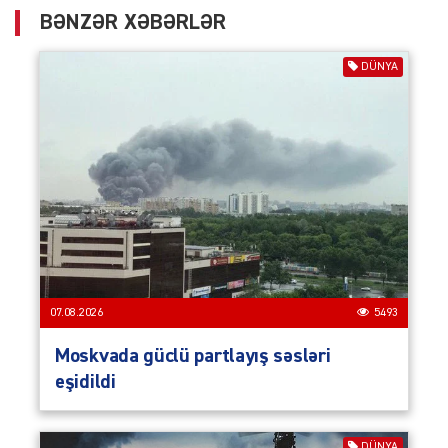
BƏNZƏR XƏBƏRLƏR
DÜNYA
07.08.2026
5493
Moskvada güclü partlayış səsləri
eşidildi
DÜNYA