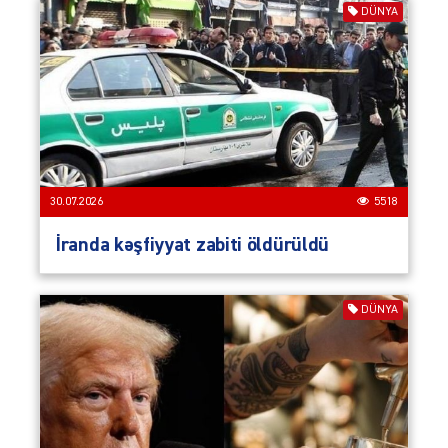
DÜNYA
30.07.2026
5518
İranda kəşfiyyat zabiti öldürüldü
DÜNYA