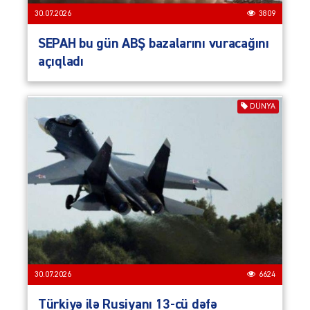
30.07.2026
3809
SEPAH bu gün ABŞ bazalarını vuracağını
açıqladı
DÜNYA
30.07.2026
6624
Türkiyə ilə Rusiyanı 13-cü dəfə