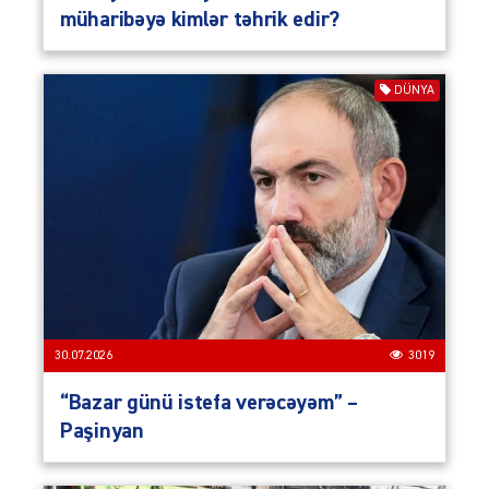
müharibəyə kimlər təhrik edir?
DÜNYA
30.07.2026
3019
“Bazar günü istefa verəcəyəm” –
Paşinyan