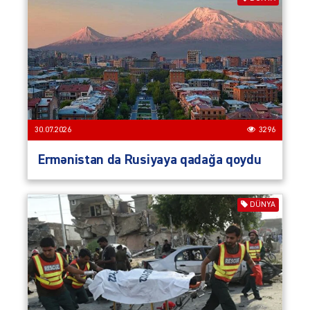
30.07.2026
3296
Ermənistan da Rusiyaya qadağa qoydu
DÜNYA