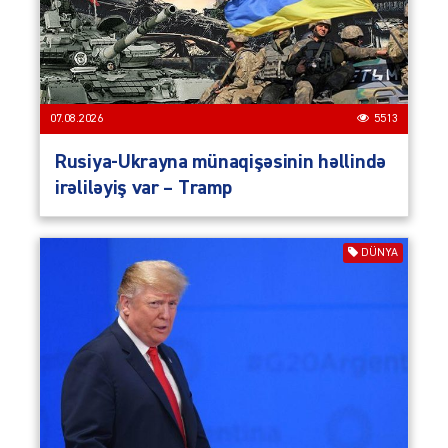
07.08.2026
5513
Rusiya-Ukrayna münaqişəsinin həllində
irəliləyiş var – Tramp
DÜNYA