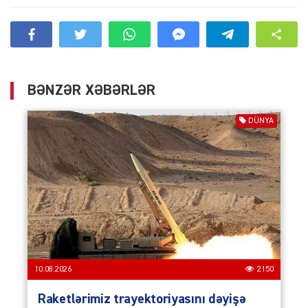
BƏNZƏR XƏBƏRLƏR
DÜNYA
10.08.2026
2150
Raketlərimiz trayektoriyasını dəyişə