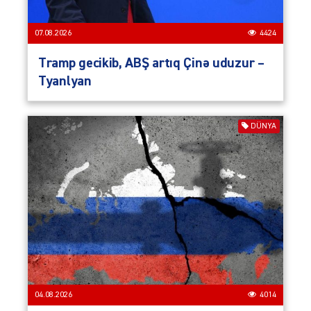
07.08.2026
4424
Tramp gecikib, ABŞ artıq Çinə uduzur –
Tyanlyan
DÜNYA
04.08.2026
4014