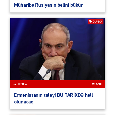
Müharibə Rusiyanın belini bükür
DÜNYA
04.08.2026
5503
Ermənistanın taleyi BU TARİXDƏ həll
olunacaq