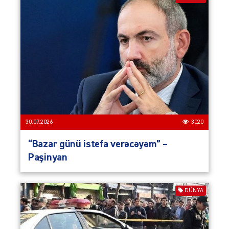
30.07.2026
3020
“Bazar günü istefa verəcəyəm” –
Paşinyan
DÜNYA