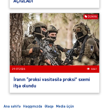
AÇIQLADI
DÜNYA
29.07.2026
6641
İranın “proksi vasitəsilə proksi” sxemi
ifşa olundu
Ana səhifə
Haqqımızda
Əlaqə
Media üçün