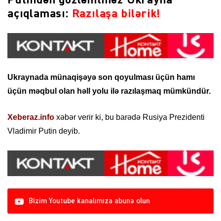
açıqlaması:
Razılaşa bilərik!
Ukraynada münaqişəyə son qoyulması üçün hamı
üçün məqbul olan həll yolu ilə razılaşmaq mümkündür.
Xeberaz.info
xəbər verir ki, bu barədə Rusiya Prezidenti
Vladimir Putin deyib.
Bizim Youtube kanalımıza abunə olun