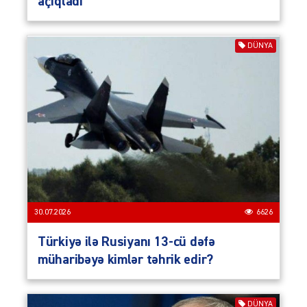
açıqladı
DÜNYA
30.07.2026
6626
Türkiyə ilə Rusiyanı 13-cü dəfə
müharibəyə kimlər təhrik edir?
DÜNYA