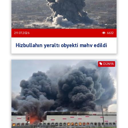
29.07.2026
6632
Hizbullahın yeraltı obyekti məhv edildi
DÜNYA