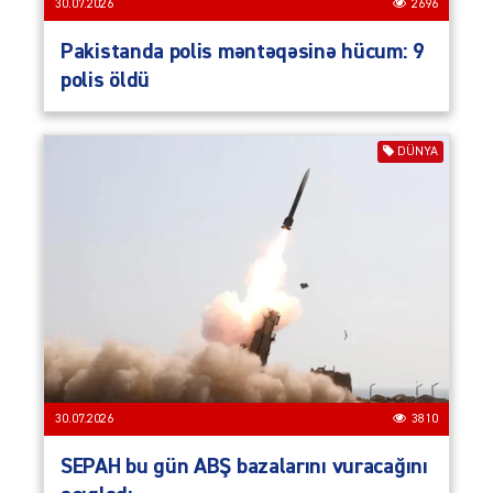
30.07.2026
2696
Pakistanda polis məntəqəsinə hücum: 9
polis öldü
DÜNYA
30.07.2026
3810
SEPAH bu gün ABŞ bazalarını vuracağını