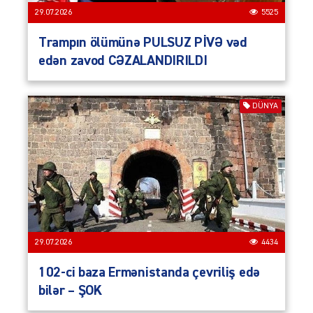
29.07.2026
5525
Trampın ölümünə PULSUZ PİVƏ vəd
edən zavod CƏZALANDIRILDI
DÜNYA
29.07.2026
4434
102-ci baza Ermənistanda çevriliş edə
bilər – ŞOK