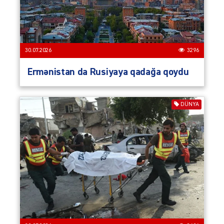
30.07.2026
3296
Ermənistan da Rusiyaya qadağa qoydu
DÜNYA