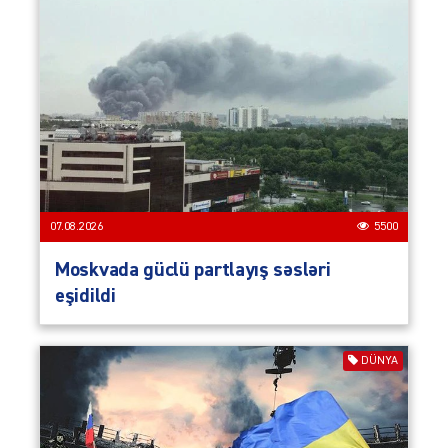
07.08.2026
5500
Moskvada güclü partlayış səsləri
eşidildi
DÜNYA