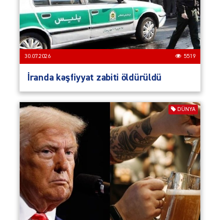
30.07.2026
5519
İranda kəşfiyyat zabiti öldürüldü
DÜNYA