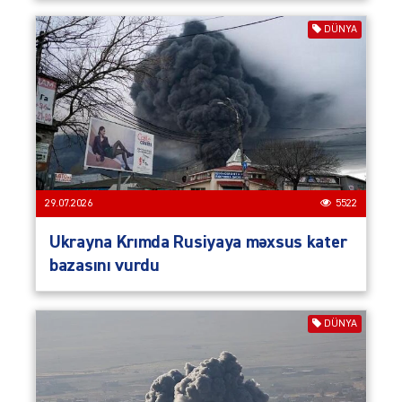
DÜNYA
29.07.2026
5522
Ukrayna Krımda Rusiyaya məxsus kater
bazasını vurdu
DÜNYA