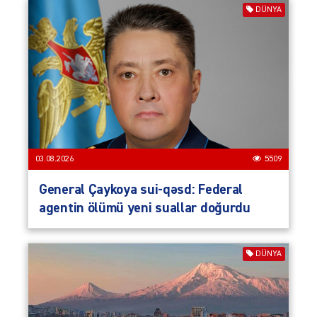
DÜNYA
03.08.2026
5509
General Çaykoya sui-qəsd: Federal
agentin ölümü yeni suallar doğurdu
DÜNYA