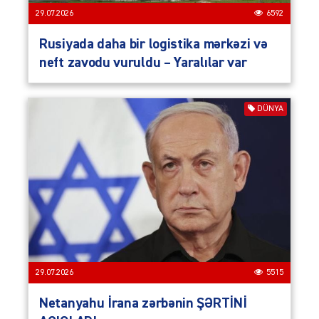
29.07.2026
6592
Rusiyada daha bir logistika mərkəzi və
neft zavodu vuruldu – Yaralılar var
DÜNYA
29.07.2026
5515
Netanyahu İrana zərbənin ŞƏRTİNİ