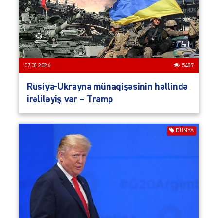
07.08.2026
5487
Rusiya-Ukrayna münaqişəsinin həllində
irəliləyiş var – Tramp
DÜNYA