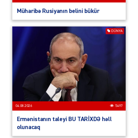
Müharibə Rusiyanın belini bükür
DÜNYA
04.08.2026
5497
Ermənistanın taleyi BU TARİXDƏ həll
olunacaq