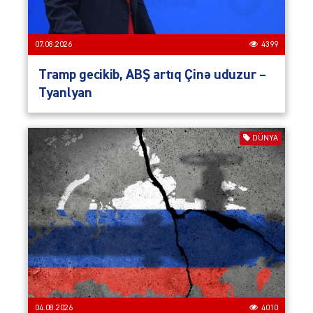
07.08.2026
4399
Tramp gecikib, ABŞ artıq Çinə uduzur –
Tyanlyan
DÜNYA
04.08.2026
4010