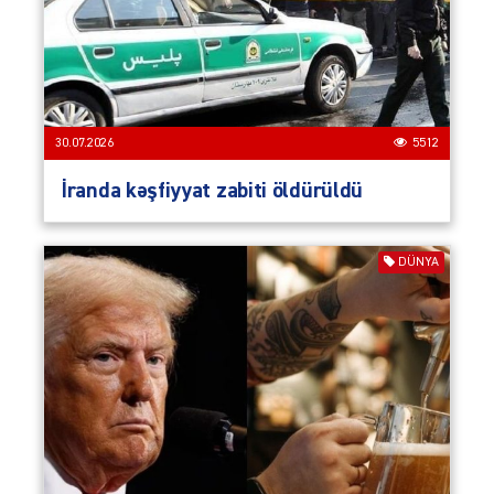
30.07.2026
5512
İranda kəşfiyyat zabiti öldürüldü
DÜNYA