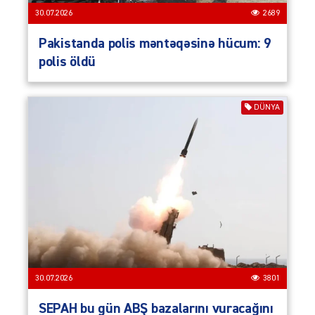
30.07.2026
2689
Pakistanda polis məntəqəsinə hücum: 9
polis öldü
DÜNYA
30.07.2026
3801
SEPAH bu gün ABŞ bazalarını vuracağını