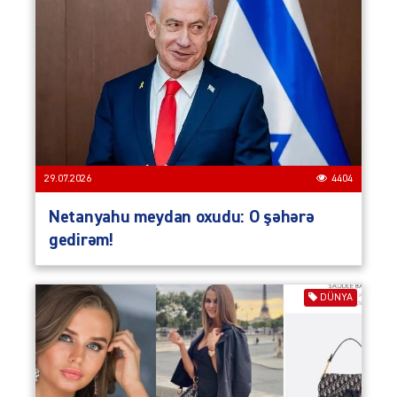
29.07.2026
4404
Netanyahu meydan oxudu: O şəhərə
gedirəm!
DÜNYA