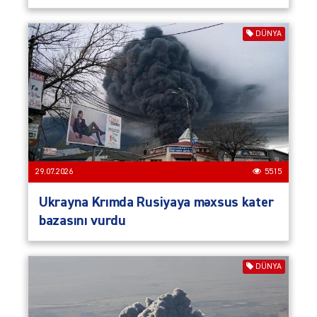
DÜNYA
29.07.2026
5515
Ukrayna Krımda Rusiyaya məxsus kater
bazasını vurdu
DÜNYA