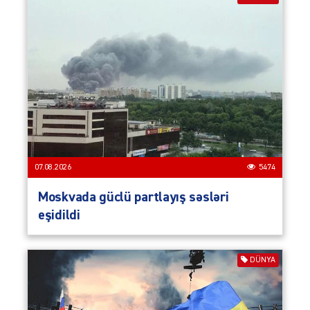
07.08.2026
5474
Moskvada güclü partlayış səsləri
eşidildi
DÜNYA