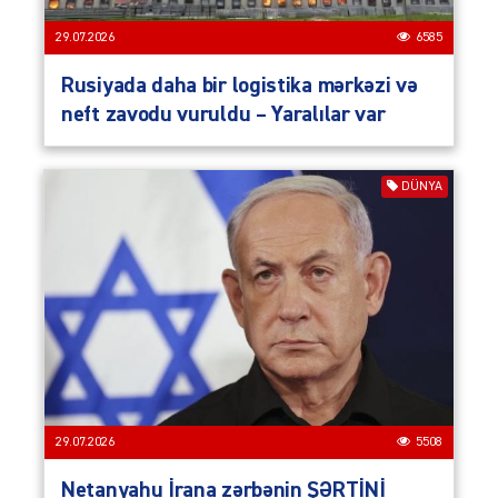
29.07.2026
6585
Rusiyada daha bir logistika mərkəzi və
neft zavodu vuruldu – Yaralılar var
DÜNYA
29.07.2026
5508
Netanyahu İrana zərbənin ŞƏRTİNİ