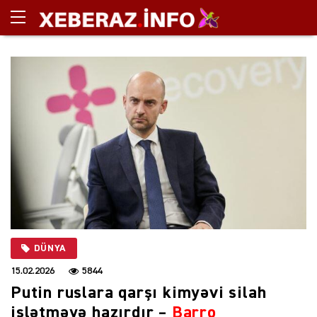
DÜNYA
15.02.2026
5844
Putin ruslara qarşı kimyəvi silah
işlətməyə hazırdır –
Barro