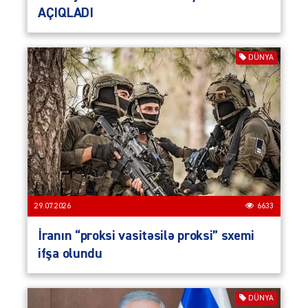
AÇIQLADI
DÜNYA
29.07.2026
6633
İranın “proksi vasitəsilə proksi” sxemi
ifşa olundu
DÜNYA