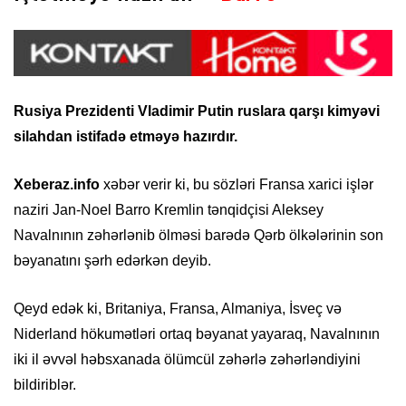
Rusiya Prezidenti Vladimir Putin ruslara qarşı kimyəvi
silahdan istifadə etməyə hazırdır.
Xeberaz.info
xəbər verir ki, bu sözləri Fransa xarici işlər
naziri Jan-Noel Barro Kremlin tənqidçisi Aleksey
Navalnının zəhərlənib ölməsi barədə Qərb ölkələrinin son
bəyanatını şərh edərkən deyib.
Qeyd edək ki, Britaniya, Fransa, Almaniya, İsveç və
Niderland hökumətləri ortaq bəyanat yayaraq, Navalnının
iki il əvvəl həbsxanada ölümcül zəhərlə zəhərləndiyini
bildiriblər.