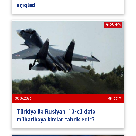
açıqladı
DÜNYA
30.07.2026
6617
Türkiyə ilə Rusiyanı 13-cü dəfə
müharibəyə kimlər təhrik edir?