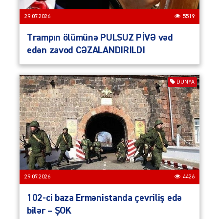
29.07.2026
5519
Trampın ölümünə PULSUZ PİVƏ vəd
edən zavod CƏZALANDIRILDI
DÜNYA
29.07.2026
4426
102-ci baza Ermənistanda çevriliş edə
bilər – ŞOK