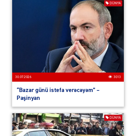
DÜNYA
30.07.2026
3013
“Bazar günü istefa verəcəyəm” –
Paşinyan
DÜNYA