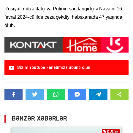
Rusiyalı müxalifətçi və Putinin sərt tənqidçisi Navalnı 16
fevral 2024-cü ildə cəza çəkdiyi həbsxanada 47 yaşında
ölüb.
Bizim Youtube kanalımıza abunə olun
BƏNZƏR XƏBƏRLƏR
DÜNYA