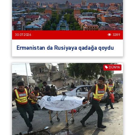
30.07.2026
3289
Ermənistan da Rusiyaya qadağa qoydu
DÜNYA