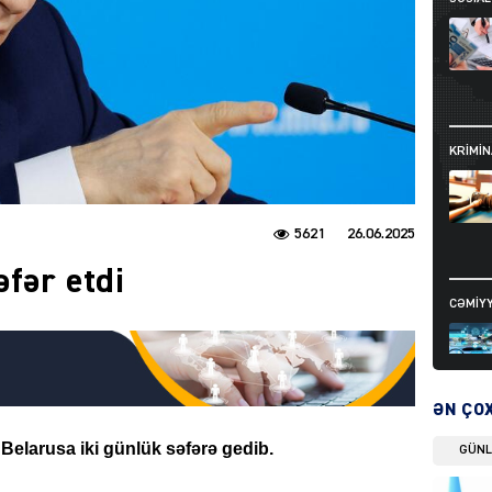
KRIMIN
5621
26.06.2025
fər etdi
CƏMIY
ƏN ÇO
 Belarusa iki günlük səfərə gedib.
GÜN
SIYAS