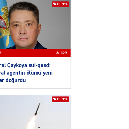
DÜNYA
ƏT
Nazirdən Orta Dəhliz
açıqlaması
04.08.2026
5484
Ermənistanın taleyi BU
6
5498
TARİXDƏ həll olunacaq
04.08.2026
5475
al Çaykoya sui-qəsd:
al agentin ölümü yeni
YƏT
lar doğurdu
Sədərəkdən Culfaya icra
başçısı göndərildi
04.08.2026
4385
DÜNYA
ƏT
Son illərdə Bakı ilə Bişkek
arasında əlaqələr sürətlə
inkişaf edib