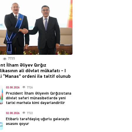
layihəsi ilə bağlı AÇIQLAMA
04.08.2026
4374
Müharibə Rusiyanın belini
bükür
04.08.2026
3987
7735
IZNES
nt İlham Əliyev Qırğız
Ekranlardan uzaq qalan
ikasının ali dövlət mükafatı – I
məşhur aktrisanın yeni
i “Manas” ordeni ilə təltif olunub
qazanc mənbəyi ortaya
çıxdı
03.08.2026
7726
Prezident İlham Əliyevin Qırğızıstana
04.08.2026
2149
dövlət səfəri münasibətlərdə yeni
tarixi mərhələ kimi dəyərləndirilir
YƏT
02.08.2026
7722
Hüseyn Həsənov haqqında
Etibarlı tərəfdaşlıq uğurlu gələcəyin
həbs qərarı verildi –
əsasını qoyur
Milyonluq əmlakı müsadirə