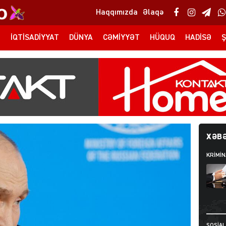
Haqqımızda
Əlaqə
T
İQTISADIYYAT
DÜNYA
CƏMIYYƏT
HÜQUQ
HADISƏ
Ş
XƏBƏ
KRIMIN
SOSIAL