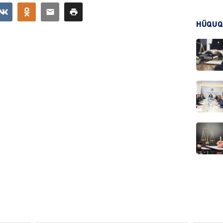
HÜQUQ
CƏMIY
CƏMIY
MANŞE