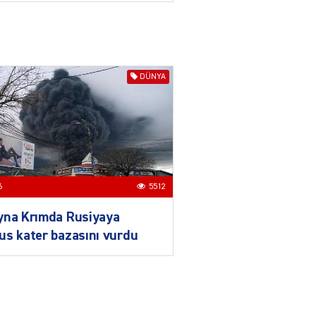
daha da möhkəmlənir
03.08.2026
4391
ƏT
Prezident İlham Əliyevin
DÜNYA
Qırğızıstana dövlət səfəri
münasibətlərdə yeni tarixi
mərhələ kimi dəyərləndirilir
03.08.2026
7726
ƏT
Azərbaycan-Qırğızıstan
6
5512
münasibətləri
bərabərhüquqlu
yna Krımda Rusiyaya
tərəfdaşlığa və yüksək
s kater bazasını vurdu
etimada söykənən
müttəfiqlik modelidir
03.08.2026
2900
ƏT