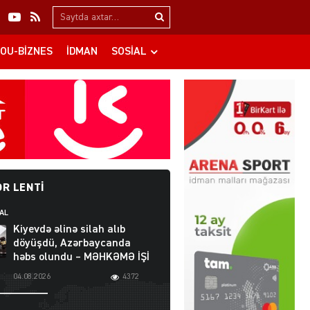
Search…
OU-BIZNES
İDMAN
SOSIAL
R LENTI
AL
Kiyevdə əlinə silah alıb
döyüşdü, Azərbaycanda
həbs olundu – MƏHKƏMƏ İŞİ
04.08.2026
4372