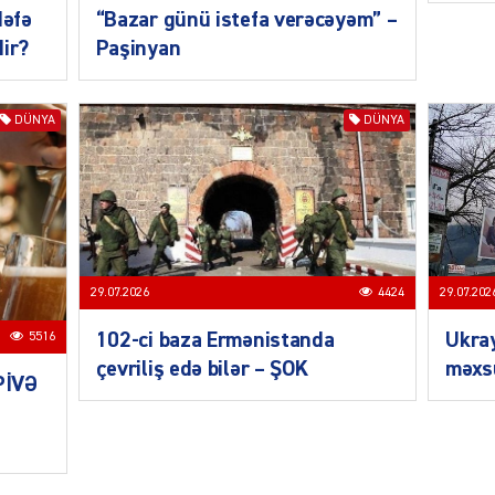
dəfə
“Bazar günü istefa verəcəyəm” –
dir?
Paşinyan
SIYAS
DÜNYA
DÜNYA
SIYAS
29.07.202
29.07.2026
4424
Ukra
102-ci baza Ermənistanda
5516
məxsu
çevriliş edə bilər – ŞOK
PİVƏ
SIYAS