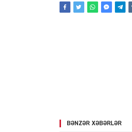
BƏNZƏR XƏBƏRLƏR