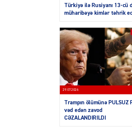
Türkiyə ilə Rusiyanı 13-cü 
müharibəyə kimlər təhrik e
29.07.2026
Trampın ölümünə PULSUZ 
vəd edən zavod
CƏZALANDIRILDI