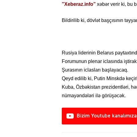
”Xeberaz.info”
xəbər verir ki, bu
Bildirilib ki, dövlət başçısının təy
Rusiya liderinin Belarus paytaxtında
Forumunun plenar iclasında iştirak 
Şurasının iclasları başlayacaq.
Qeyd edilib ki, Putin Minskdə keçir
Kuba, Özbəkistan prezidentləri, h
nümayəndələri ilə görüşəcək.
Bizim Youtube kanalımıza