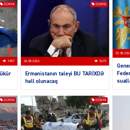
DÜNYA
DÜNYA
SIYAS
DÜNYA
03.08.202
3987
04.08.2026
5475
Gener
Feder
bükür
Ermənistanın taleyi BU TARİXDƏ
CƏMIY
sual
həll olunacaq
DÜNYA
DÜNYA
SIYAS