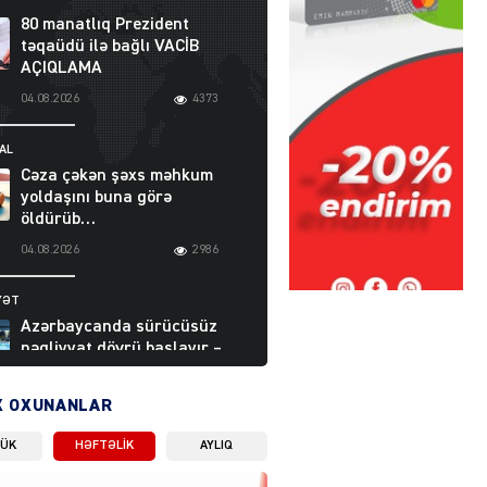
80 manatlıq Prezident
təqaüdü ilə bağlı VACİB
AÇIQLAMA
04.08.2026
4373
AL
Cəza çəkən şəxs məhkum
yoldaşını buna görə
öldürüb…
04.08.2026
2986
YƏT
Azərbaycanda sürücüsüz
nəqliyyat dövrü başlayır –
BELƏ işləyəcək
04.08.2026
3988
X OXUNANLAR
LÜK
HƏFTƏLIK
AYLIQ
ƏT
XİN rəhbərindən TRİPP