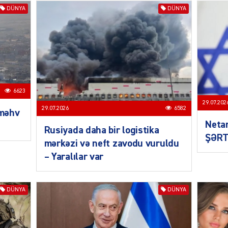
DÜNYA
DÜNYA
SIYAS
6623
29.07.202
29.07.2026
6582
 məhv
Neta
Rusiyada daha bir logistika
ŞƏRT
mərkəzi və neft zavodu vuruldu
– Yaralılar var
SIYAS
DÜNYA
DÜNYA