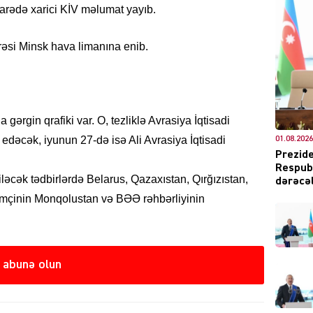
 barədə xarici KİV məlumat yayıb.
yarəsi Minsk hava limanına enib.
DÜNYA
 gərgin qrafiki var. O, tezliklə Avrasiya İqtisadi
edəcək, iyunun 27-də isə Ali Avrasiya İqtisadi
01.08.2026
ŞOU-B
Prezide
Respubl
iləcək tədbirlərdə Belarus, Qazaxıstan, Qırğızıstan,
dərəcəl
əmçinin Monqolustan və BƏƏ rəhbərliyinin
CƏMIY
 abunə olun