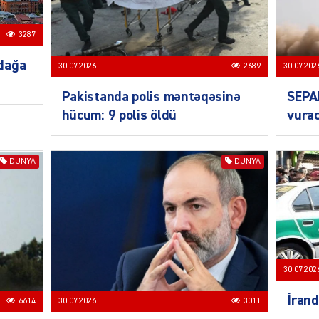
3287
SIYAS
dağa
30.07.2026
2689
30.07.202
Pakistanda polis məntəqəsinə
SEPA
hücum: 9 polis öldü
vurac
DÜNYA
DÜNYA
SIYAS
30.07.202
SIYAS
İrand
6614
30.07.2026
3011