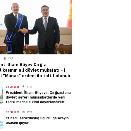
irəliləyiş var – Tramp
07.08.2026
5488
YƏT
Prezident 2 fərman
imzaladı
07.08.2026
5477
7751
 SİYASƏT
nt İlham Əliyev Qırğız
Tehran və İrəvandan
ikasının ali dövlət mükafatı – I
“Tramp yolu”na HƏMLƏ –
i “Manas” ordeni ilə təltif olunub
REAKSİYA
07.08.2026
03.08.2026
7741
5478
Prezident İlham Əliyevin Qırğızıstana
dövlət səfəri münasibətlərdə yeni
AL
tarixi mərhələ kimi dəyərləndirilir
Tərtərdəki hadisənin sirri
02.08.2026
7731
açıldı – Ər-arvadı yandırıb
Etibarlı tərəfdaşlıq uğurlu gələcəyin
evdəki pulu oğurlayıbmış
əsasını qoyur
07.08.2026
4387