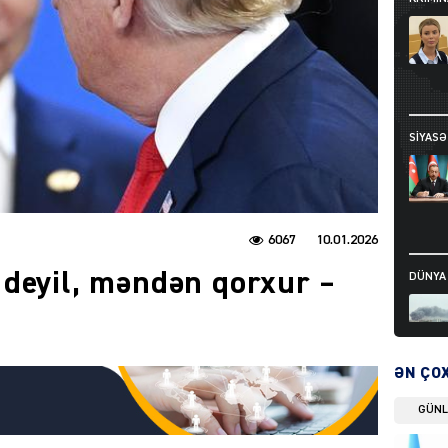
SIYAS
6067
10.01.2026
deyil, məndən qorxur –
DÜNYA
ƏN ÇO
DÜNYA
GÜN