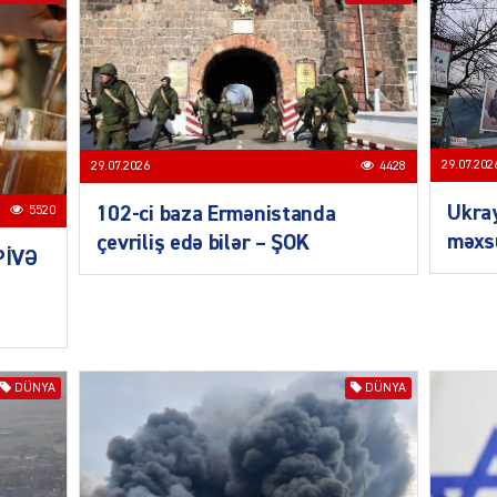
SIYAS
29.07.202
29.07.2026
4428
Ukra
102-ci baza Ermənistanda
5520
məxsu
çevriliş edə bilər – ŞOK
PİVƏ
DÜNYA
CƏMIY
DÜNYA
DÜNYA