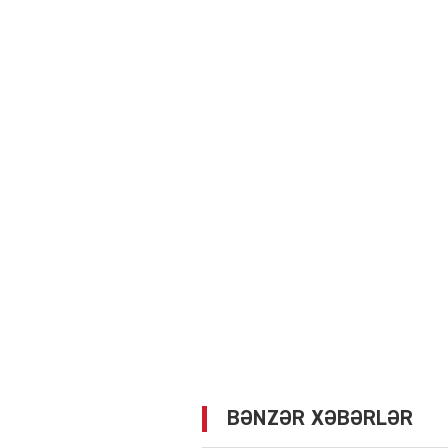
BƏNZƏR XƏBƏRLƏR