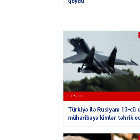
qoydu
30.07.2026
Türkiyə ilə Rusiyanı 13-cü 
müharibəyə kimlər təhrik e