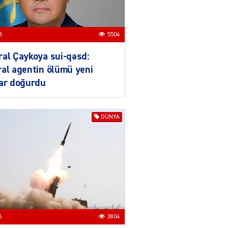
04.08.2026
4021
ƏT
6
5504
XİN rəhbərindən TRİPP
layihəsi ilə bağlı AÇIQLAMA
al Çaykoya sui-qəsd:
04.08.2026
4394
al agentin ölümü yeni
lar doğurdu
Müharibə Rusiyanın belini
bükür
DÜNYA
04.08.2026
4010
IZNES
Ekranlardan uzaq qalan
məşhur aktrisanın yeni
qazanc mənbəyi ortaya
çıxdı
04.08.2026
2176
6
3804