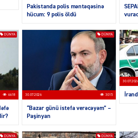
CƏMIY
Pakistanda polis məntəqəsinə
SEPA
hücum: 9 polis öldü
vurac
DÜNYA
DÜNYA
CƏMIY
30.07.202
CƏMIY
İrand
6618
30.07.2026
3015
dəfə
“Bazar günü istefa verəcəyəm” –
dir?
Paşinyan
MANŞE
DÜNYA
DÜNYA