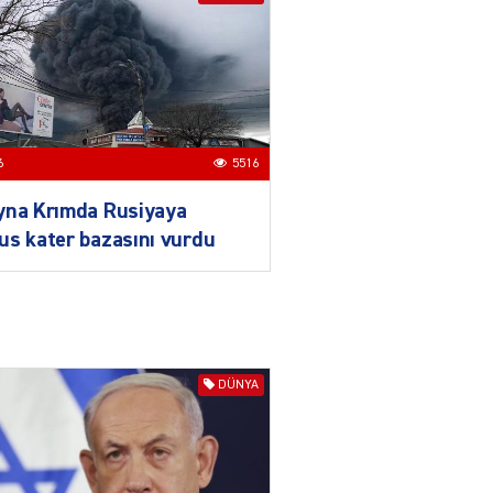
Məcəlləsində dəyişikliyi
TƏSDİQLƏDİ
04.08.2026
5505
ƏT
Nazirdən Orta Dəhliz
6
5516
açıqlaması
04.08.2026
5511
yna Krımda Rusiyaya
s kater bazasını vurdu
Ermənistanın taleyi BU
TARİXDƏ həll olunacaq
04.08.2026
5497
YƏT
DÜNYA
Sədərəkdən Culfaya icra
başçısı göndərildi
04.08.2026
4404