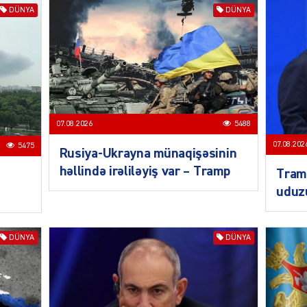
DÜNYA
DÜNYA
SOSIAL
07.08.2026
5488
07.08.202
5475
Rusiya-Ukrayna münaqişəsinin
KRIMIN
həllində irəliləyiş var – Tramp
Tramp
uduz
DÜNYA
DÜNYA
CƏMIY