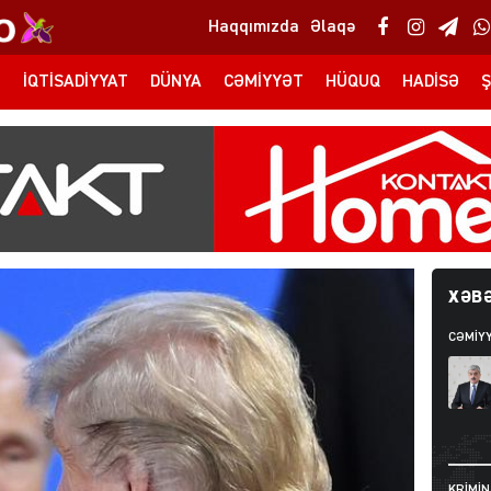
Haqqımızda
Əlaqə
T
İQTISADIYYAT
DÜNYA
CƏMIYYƏT
HÜQUQ
HADISƏ
Ş
XƏBƏ
CƏMIY
KRIMIN