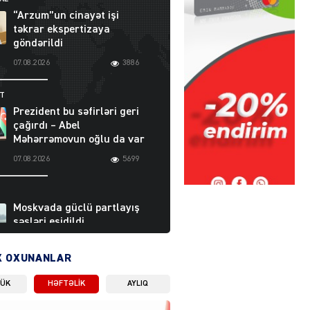
“Arzum”un cinayət işi
təkrar ekspertizaya
göndərildi
07.08.2026
3886
ƏT
Prezident bu səfirləri geri
çağırdı – Abel
Məhərrəmovun oğlu da var
07.08.2026
5699
Moskvada güclü partlayış
səsləri eşidildi
07.08.2026
5475
X OXUNANLAR
LÜK
HƏFTƏLIK
AYLIQ
Rusiya-Ukrayna
münaqişəsinin həllində