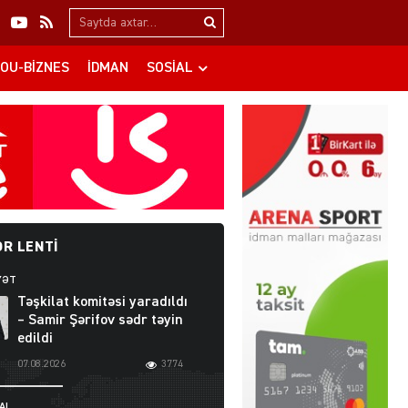
Search…
OU-BIZNES
İDMAN
SOSIAL
R LENTI
YƏT
Təşkilat komitəsi yaradıldı
– Samir Şərifov sədr təyin
edildi
07.08.2026
3774
AL