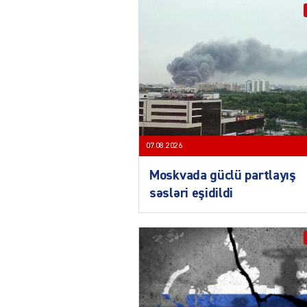
07.08.2026
Moskvada güclü partlayış
səsləri eşidildi