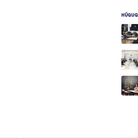
HADIS
HÜQUQ
DÜNYA
HADIS
KRIMIN