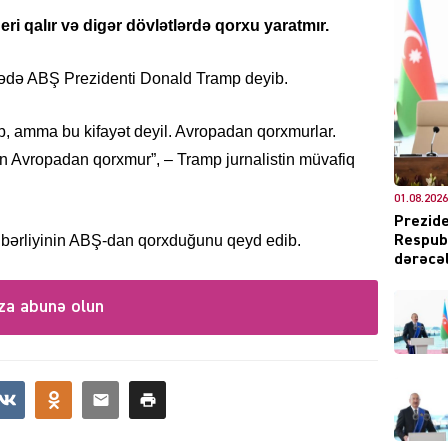
ri qalır və digər dövlətlərdə qorxu yaratmır.
arədə ABŞ Prezidenti Donald Tramp deyib.
CƏMIY
, amma bu kifayət deyil. Avropadan qorxmurlar.
tin Avropadan qorxmur”, – Tramp jurnalistin müvafiq
01.08.2026
XARİCİ
Prezide
hbərliyinin ABŞ-dan qorxduğunu qeyd edib.
Respubl
dərəcəl
za abunə olun
KRIMIN