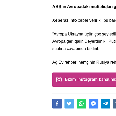
ABŞ-ın Avropadakı müttəfiqləri ge
Xeberaz.info
xəbər verir ki, bu b
“Avropa Ukrayna üçün çox şey edib
Avropa geri qalır. Deyərdim ki, Pu
sualına cavabında bildirib.
Ağ Ev rəhbəri həmçinin Rusiya rə
Bizim Instagram kanalımı