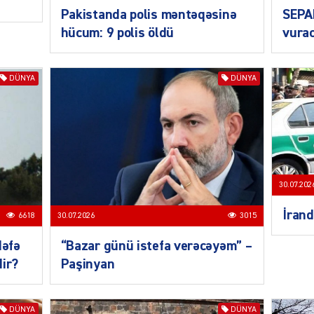
CƏMIY
Pakistanda polis məntəqəsinə
SEPA
hücum: 9 polis öldü
vurac
DÜNYA
DÜNYA
CƏMIY
30.07.202
CƏMIY
İrand
6618
30.07.2026
3015
dəfə
“Bazar günü istefa verəcəyəm” –
dir?
Paşinyan
MANŞE
DÜNYA
DÜNYA