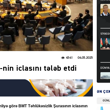
SIYAS
4541
04.05.2025
in iclasını tələb etdi
DÜNYA
ƏN ÇO
DÜNYA
GÜN
nliyə görə BMT Təhlükəsizlik Şurasının iclasının