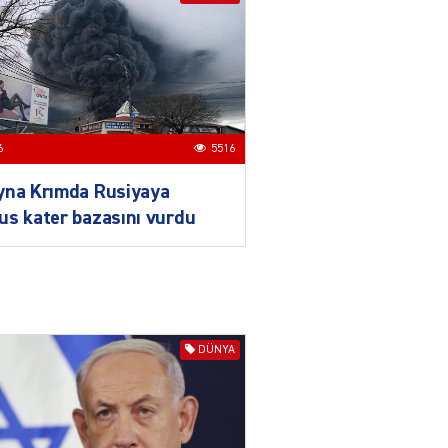
Məcəlləsində dəyişikliyi
TƏSDİQLƏDİ
04.08.2026
5505
ƏT
Nazirdən Orta Dəhliz
6
5516
açıqlaması
04.08.2026
5511
yna Krımda Rusiyaya
s kater bazasını vurdu
Ermənistanın taleyi BU
TARİXDƏ həll olunacaq
04.08.2026
5497
YƏT
DÜNYA
Sədərəkdən Culfaya icra
başçısı göndərildi
04.08.2026
4404