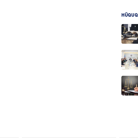
HADIS
HÜQUQ
DÜNYA
HADIS
KRIMIN