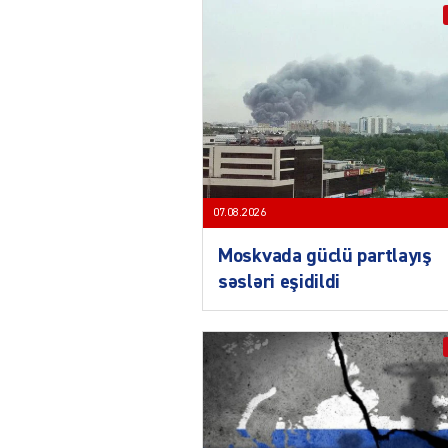
07.08.2026
Moskvada güclü partlayış
səsləri eşidildi