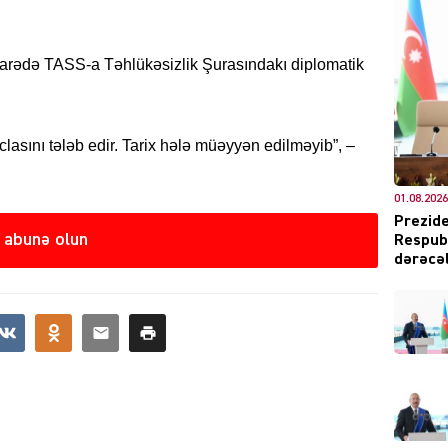
 barədə TASS-a Təhlükəsizlik Şurasındakı diplomatik
CƏMIY
clasını tələb edir. Tarix hələ müəyyən edilməyib”, –
01.08.2026
XARİCİ
Prezide
 abunə olun
Respubl
dərəcəl
KRIMIN