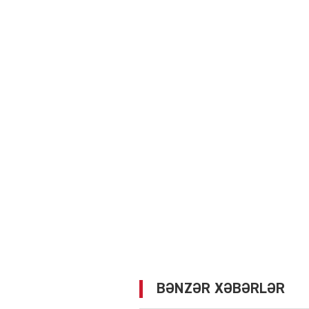
BƏNZƏR XƏBƏRLƏR