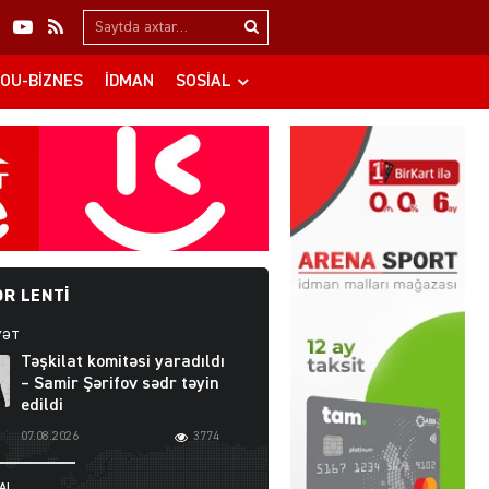
Search…
OU-BIZNES
İDMAN
SOSIAL
R LENTI
YƏT
Təşkilat komitəsi yaradıldı
– Samir Şərifov sədr təyin
edildi
07.08.2026
3774
AL