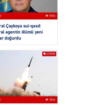
04.08.2026
4021
ƏT
6
5504
XİN rəhbərindən TRİPP
layihəsi ilə bağlı AÇIQLAMA
al Çaykoya sui-qəsd:
04.08.2026
4394
al agentin ölümü yeni
lar doğurdu
Müharibə Rusiyanın belini
bükür
DÜNYA
04.08.2026
4010
IZNES
Ekranlardan uzaq qalan
məşhur aktrisanın yeni
qazanc mənbəyi ortaya
çıxdı
04.08.2026
2176
6
3804