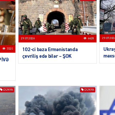
SIYAS
29.07.202
29.07.2026
4428
Ukra
102-ci baza Ermənistanda
5520
məxsu
çevriliş edə bilər – ŞOK
PİVƏ
DÜNYA
CƏMIY
DÜNYA
DÜNYA