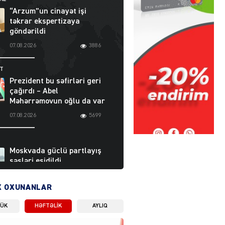
“Arzum”un cinayət işi
təkrar ekspertizaya
göndərildi
07.08.2026
3886
ƏT
Prezident bu səfirləri geri
çağırdı – Abel
Məhərrəmovun oğlu da var
07.08.2026
5699
Moskvada güclü partlayış
səsləri eşidildi
07.08.2026
5475
X OXUNANLAR
LÜK
HƏFTƏLIK
AYLIQ
Rusiya-Ukrayna
münaqişəsinin həllində