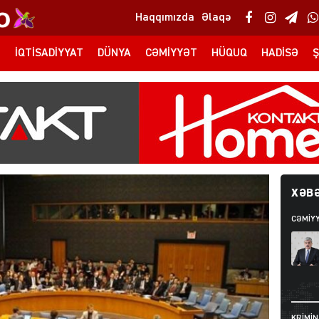
Haqqımızda
Əlaqə
T
İQTISADIYYAT
DÜNYA
CƏMIYYƏT
HÜQUQ
HADISƏ
Ş
XƏBƏ
CƏMIY
KRIMIN