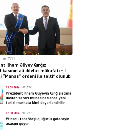
irəliləyiş var – Tramp
07.08.2026
5488
YƏT
Prezident 2 fərman
imzaladı
07.08.2026
5477
7751
 SİYASƏT
nt İlham Əliyev Qırğız
Tehran və İrəvandan
ikasının ali dövlət mükafatı – I
“Tramp yolu”na HƏMLƏ –
i “Manas” ordeni ilə təltif olunub
REAKSİYA
07.08.2026
03.08.2026
7741
5478
Prezident İlham Əliyevin Qırğızıstana
dövlət səfəri münasibətlərdə yeni
AL
tarixi mərhələ kimi dəyərləndirilir
Tərtərdəki hadisənin sirri
02.08.2026
7731
açıldı – Ər-arvadı yandırıb
Etibarlı tərəfdaşlıq uğurlu gələcəyin
evdəki pulu oğurlayıbmış
əsasını qoyur
07.08.2026
4387