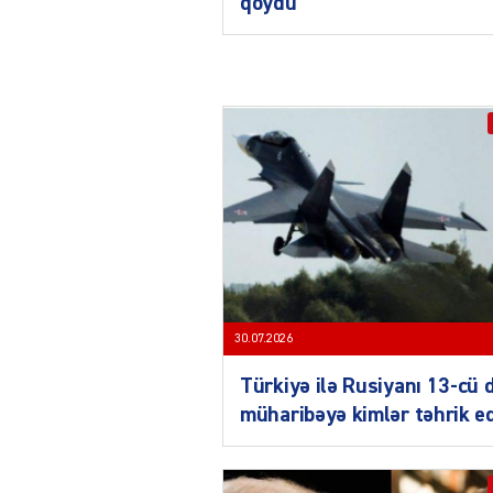
qoydu
30.07.2026
Türkiyə ilə Rusiyanı 13-cü 
müharibəyə kimlər təhrik e