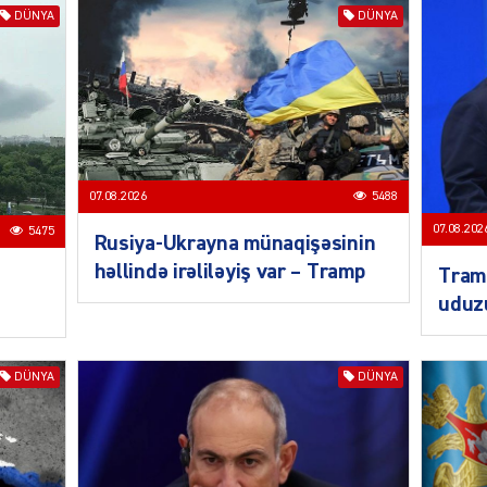
DÜNYA
DÜNYA
SOSIAL
07.08.2026
5488
07.08.202
5475
Rusiya-Ukrayna münaqişəsinin
KRIMIN
həllində irəliləyiş var – Tramp
Tramp
uduz
DÜNYA
DÜNYA
CƏMIY