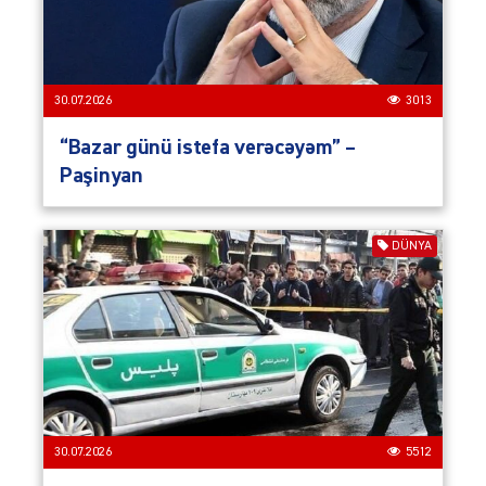
30.07.2026
3013
“Bazar günü istefa verəcəyəm” –
Paşinyan
DÜNYA
30.07.2026
5512