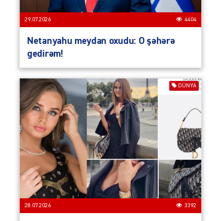
29.07.2026
4404
Netanyahu meydan oxudu: O şəhərə
gedirəm!
DÜNYA
28.07.2026
3392