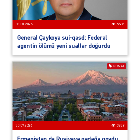
03.08.2026
5504
General Çaykoya sui-qəsd: Federal
agentin ölümü yeni suallar doğurdu
DÜNYA
30.07.2026
3289
Ermənistan da Rusiyaya qadağa qoydu