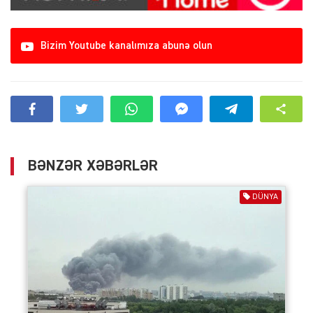
Bizim Youtube kanalımıza abunə olun
BƏNZƏR XƏBƏRLƏR
DÜNYA