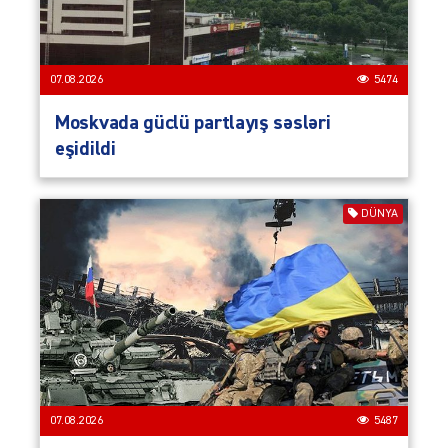
07.08.2026
5474
Moskvada güclü partlayış səsləri
eşidildi
DÜNYA
07.08.2026
5487