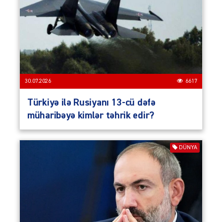
30.07.2026
6617
Türkiyə ilə Rusiyanı 13-cü dəfə
müharibəyə kimlər təhrik edir?
DÜNYA