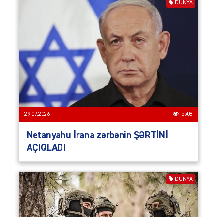
DÜNYA
29.07.2026
5508
Netanyahu İrana zərbənin ŞƏRTİNİ
AÇIQLADI
DÜNYA