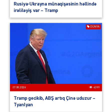
Rusiya-Ukrayna münaqişəsinin həllində
irəliləyiş var – Tramp
DÜNYA
07.08.2026
4399
Tramp gecikib, ABŞ artıq Çinə uduzur –
Tyanlyan