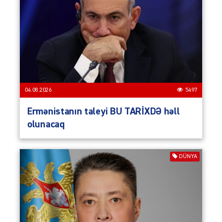
04.08.2026
5497
Ermənistanın taleyi BU TARİXDƏ həll
olunacaq
DÜNYA