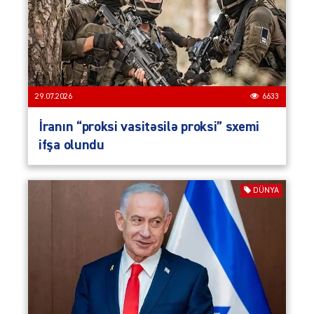
29.07.2026
6633
İranın “proksi vasitəsilə proksi” sxemi
ifşa olundu
DÜNYA