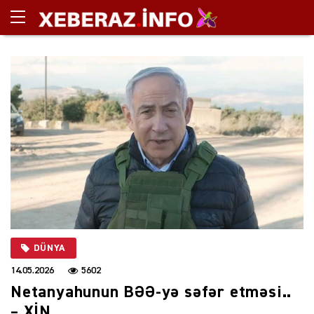
DÜNYA
14.05.2026
5602
Netanyahunun BƏƏ-yə səfər etməsi..
– XİN