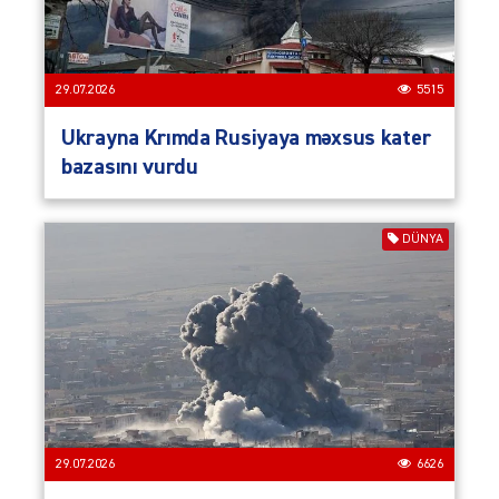
29.07.2026
5515
Ukrayna Krımda Rusiyaya məxsus kater
bazasını vurdu
DÜNYA
29.07.2026
6626