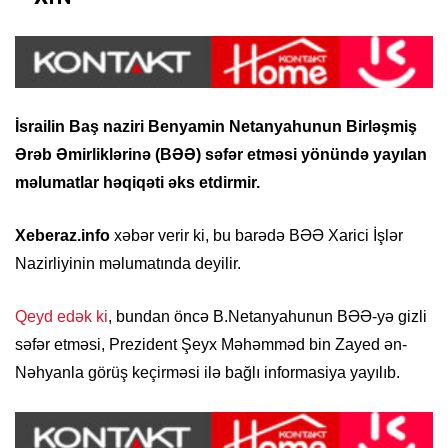
İsrailin Baş naziri Benyamin Netanyahunun Birləşmiş
Ərəb Əmirliklərinə (BƏƏ) səfər etməsi yönündə yayılan
məlumatlar həqiqəti əks etdirmir.
Xeberaz.info
xəbər verir ki, bu barədə BƏƏ Xarici İşlər
Nazirliyinin məlumatında deyilir.
Qeyd edək ki
, bundan öncə B.Netanyahunun BƏƏ-yə gizli
səfər etməsi, Prezident Şeyx Məhəmməd bin Zayed ən-
Nəhyanla görüş keçirməsi ilə bağlı informasiya yayılıb.