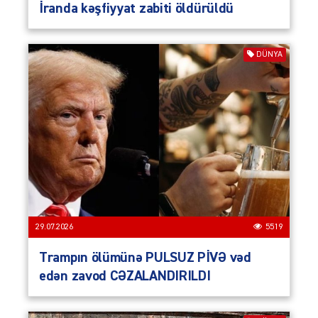
İranda kəşfiyyat zabiti öldürüldü
DÜNYA
29.07.2026
5519
Trampın ölümünə PULSUZ PİVƏ vəd
edən zavod CƏZALANDIRILDI