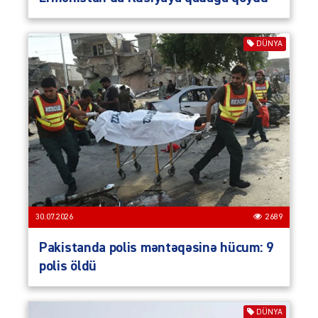
DÜNYA
30.07.2026
2689
Pakistanda polis məntəqəsinə hücum: 9
polis öldü
DÜNYA