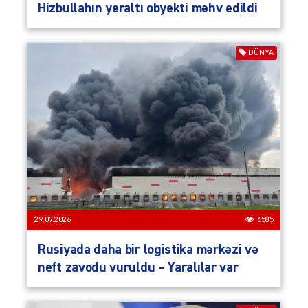
Hizbullahın yeraltı obyekti məhv edildi
DÜNYA
29.07.2026
6585
Rusiyada daha bir logistika mərkəzi və
neft zavodu vuruldu – Yaralılar var