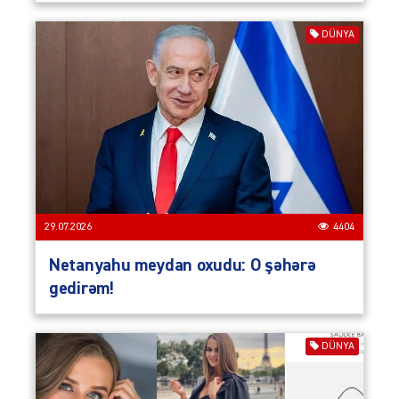
DÜNYA
29.07.2026
4404
Netanyahu meydan oxudu: O şəhərə
gedirəm!
DÜNYA