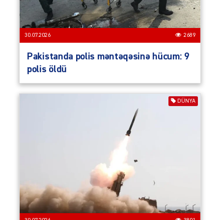
30.07.2026
2689
Pakistanda polis məntəqəsinə hücum: 9
polis öldü
DÜNYA