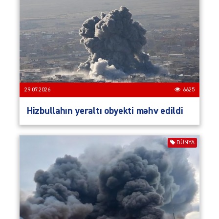
29.07.2026
6625
Hizbullahın yeraltı obyekti məhv edildi
DÜNYA