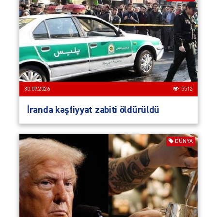
30.07.2026
5512
İranda kəşfiyyat zabiti öldürüldü
DÜNYA