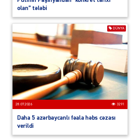
olan” tələbi
DÜNYA
28.07.2026
3291
Daha 5 azərbaycanlı fəala həbs cəzası
verildi