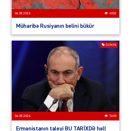
04.08.2026
4002
Müharibə Rusiyanın belini bükür
DÜNYA
04.08.2026
5490
Ermənistanın taleyi BU TARİXDƏ həll