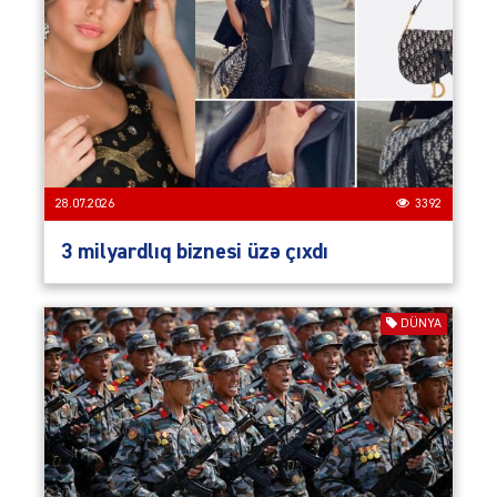
28.07.2026
3392
3 milyardlıq biznesi üzə çıxdı
DÜNYA