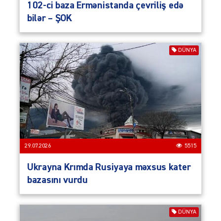
102-ci baza Ermənistanda çevriliş edə
bilər – ŞOK
DÜNYA
29.07.2026
5515
Ukrayna Krımda Rusiyaya məxsus kater
bazasını vurdu
DÜNYA