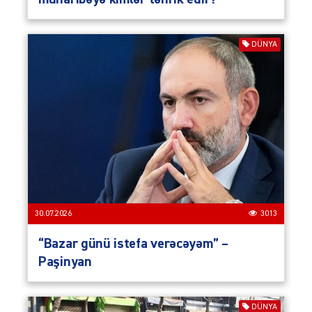
DÜNYA
30.07.2026
3013
“Bazar günü istefa verəcəyəm” –
Paşinyan
DÜNYA