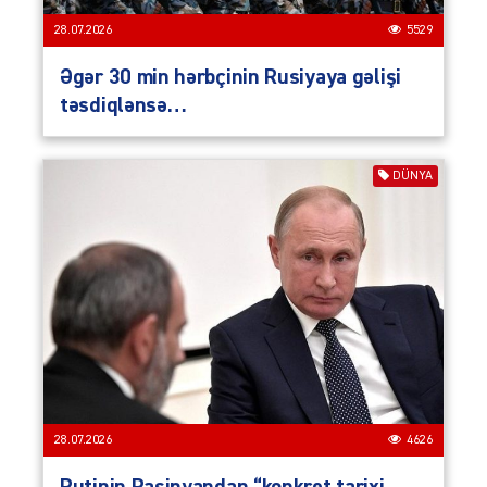
28.07.2026
5529
Əgər 30 min hərbçinin Rusiyaya gəlişi
təsdiqlənsə…
DÜNYA
28.07.2026
4626
Putinin Paşinyandan “konkret tarixi