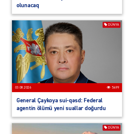
olunacaq
DÜNYA
03.08.2026
5499
General Çaykoya sui-qəsd: Federal
agentin ölümü yeni suallar doğurdu
DÜNYA