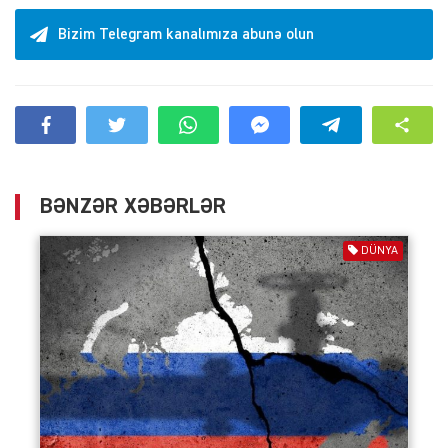
Bizim Telegram kanalımıza abunə olun
BƏNZƏR XƏBƏRLƏR
DÜNYA