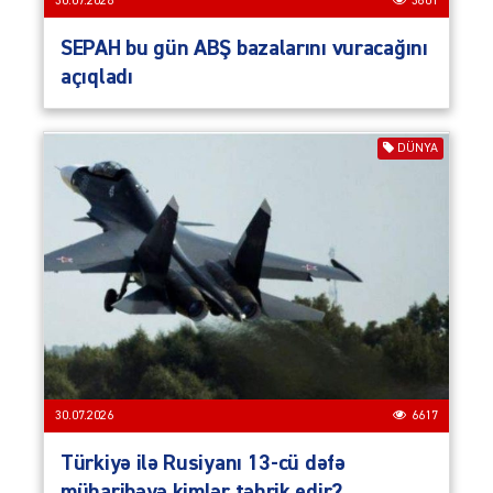
30.07.2026
3801
SEPAH bu gün ABŞ bazalarını vuracağını
açıqladı
DÜNYA
30.07.2026
6617
Türkiyə ilə Rusiyanı 13-cü dəfə
müharibəyə kimlər təhrik edir?