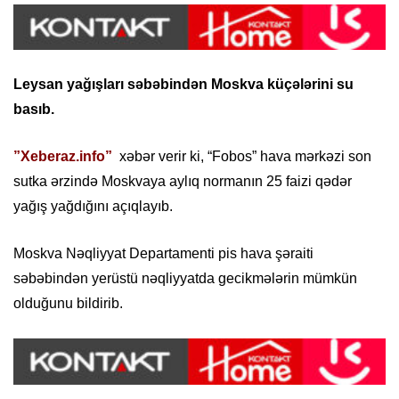
Leysan yağışları səbəbindən Moskva küçələrini su
basıb.
”Xeberaz.info”
xəbər verir ki, “Fobos” hava mərkəzi son
sutka ərzində Moskvaya aylıq normanın 25 faizi qədər
yağış yağdığını açıqlayıb.
Moskva Nəqliyyat Departamenti pis hava şəraiti
səbəbindən yerüstü nəqliyyatda gecikmələrin mümkün
olduğunu bildirib.