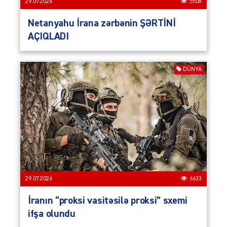
29.07.2026
5508
Netanyahu İrana zərbənin ŞƏRTİNİ
AÇIQLADI
DÜNYA
29.07.2026
6633
İranın “proksi vasitəsilə proksi” sxemi
ifşa olundu