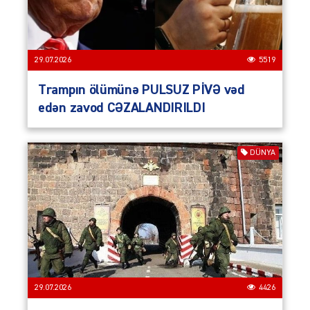
29.07.2026
5519
Trampın ölümünə PULSUZ PİVƏ vəd
edən zavod CƏZALANDIRILDI
DÜNYA
29.07.2026
4426