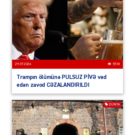
29.07.2026
5518
Trampın ölümünə PULSUZ PİVƏ vəd
edən zavod CƏZALANDIRILDI
DÜNYA