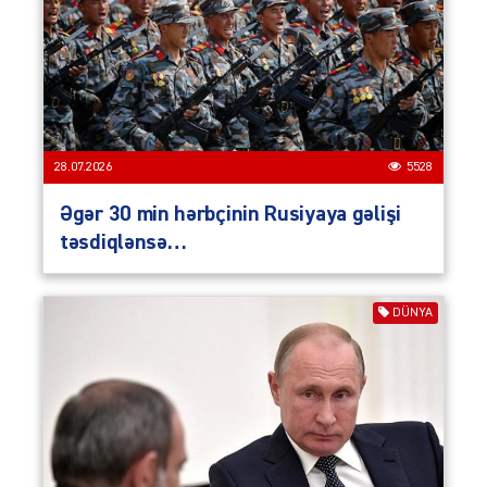
28.07.2026
5528
Əgər 30 min hərbçinin Rusiyaya gəlişi
təsdiqlənsə…
DÜNYA