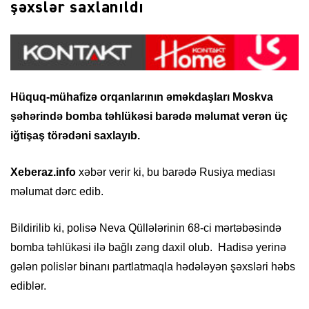
şəxslər saxlanıldı
Hüquq-mühafizə orqanlarının əməkdaşları Moskva
şəhərində bomba təhlükəsi barədə məlumat verən üç
iğtişaş törədəni saxlayıb.
Xeberaz.info
xəbər verir ki, bu barədə Rusiya mediası
məlumat dərc edib.
Bildirilib ki, polisə Neva Qüllələrinin 68-ci mərtəbəsində
bomba təhlükəsi ilə bağlı zəng daxil olub. Hadisə yerinə
gələn polislər binanı partlatmaqla hədələyən şəxsləri həbs
ediblər.