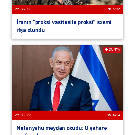
29.07.2026
6632
İranın “proksi vasitəsilə proksi” sxemi
ifşa olundu
DÜNYA
29.07.2026
4404
Netanyahu meydan oxudu: O şəhərə