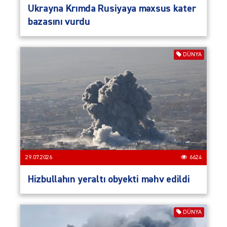
Ukrayna Krımda Rusiyaya məxsus kater
bazasını vurdu
DÜNYA
29.07.2026
6624
Hizbullahın yeraltı obyekti məhv edildi
DÜNYA