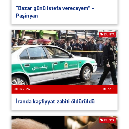
“Bazar günü istefa verəcəyəm” –
Paşinyan
DÜNYA
30.07.2026
5511
İranda kəşfiyyat zabiti öldürüldü
DÜNYA