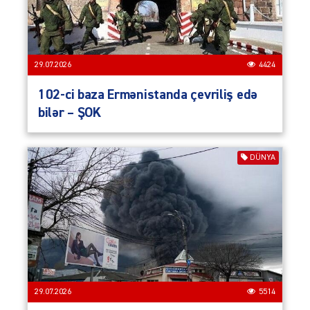
29.07.2026
4424
102-ci baza Ermənistanda çevriliş edə
bilər – ŞOK
DÜNYA
29.07.2026
5514