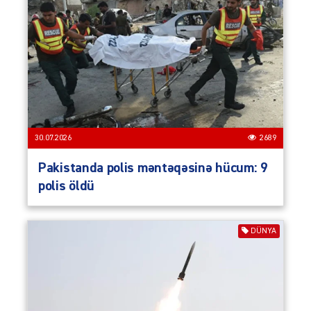
30.07.2026
2689
Pakistanda polis məntəqəsinə hücum: 9
polis öldü
DÜNYA