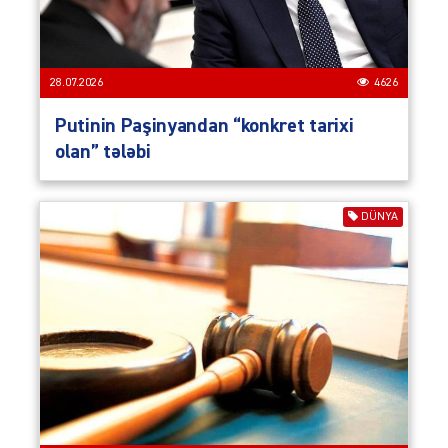
28.07.2026
4626
Putinin Paşinyandan “konkret tarixi
olan” tələbi
DÜNYA