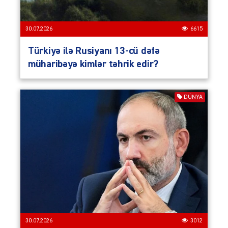
30.07.2026
6615
Türkiyə ilə Rusiyanı 13-cü dəfə
müharibəyə kimlər təhrik edir?
DÜNYA
30.07.2026
3012