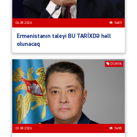
04.08.2026
5489
Ermənistanın taleyi BU TARİXDƏ həll
olunacaq
DÜNYA
03.08.2026
5498