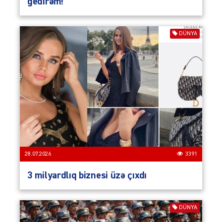
gedirəm!
DÜNYA
28.07.2026
3391
3 milyardlıq biznesi üzə çıxdı
DÜNYA