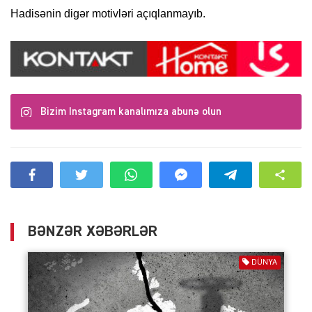
Hadisənin digər motivləri açıqlanmayıb.
Bizim Instagram kanalımıza abunə olun
BƏNZƏR XƏBƏRLƏR
DÜNYA