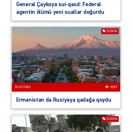
General Çaykoya sui-qəsd: Federal
agentin ölümü yeni suallar doğurdu
DÜNYA
30.07.2026
3287
Ermənistan da Rusiyaya qadağa qoydu
DÜNYA