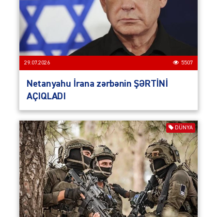
29.07.2026
5507
Netanyahu İrana zərbənin ŞƏRTİNİ
AÇIQLADI
DÜNYA