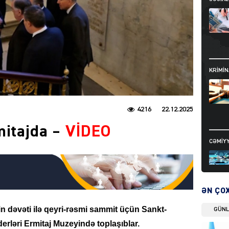
KRIMIN
4216
22.12.2025
mitajda –
VİDEO
CƏMIY
ƏN ÇO
in dəvəti ilə qeyri-rəsmi sammit üçün Sankt-
GÜN
SIYAS
rləri Ermitaj Muzeyində toplaşıblar.