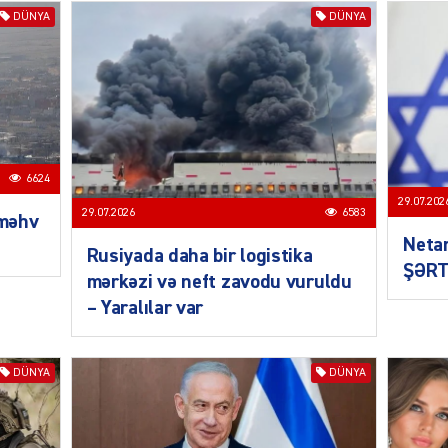
DÜNYA
DÜNYA
SIYAS
6624
29.07.202
29.07.2026
6583
 məhv
Neta
Rusiyada daha bir logistika
ŞƏRT
mərkəzi və neft zavodu vuruldu
– Yaralılar var
SIYAS
DÜNYA
DÜNYA