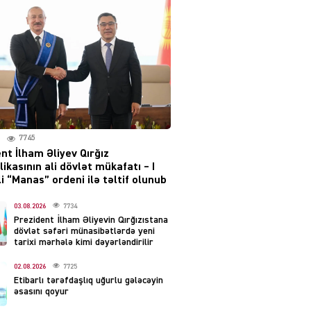
layihəsi ilə bağlı AÇIQLAMA
04.08.2026
4388
Müharibə Rusiyanın belini
bükür
04.08.2026
4001
7745
IZNES
nt İlham Əliyev Qırğız
Ekranlardan uzaq qalan
ikasının ali dövlət mükafatı – I
məşhur aktrisanın yeni
i “Manas” ordeni ilə təltif olunub
qazanc mənbəyi ortaya
çıxdı
03.08.2026
7734
Prezident İlham Əliyevin Qırğızıstana
04.08.2026
2168
dövlət səfəri münasibətlərdə yeni
tarixi mərhələ kimi dəyərləndirilir
YƏT
02.08.2026
7725
Hüseyn Həsənov haqqında
Etibarlı tərəfdaşlıq uğurlu gələcəyin
həbs qərarı verildi –
əsasını qoyur
Milyonluq əmlakı müsadirə