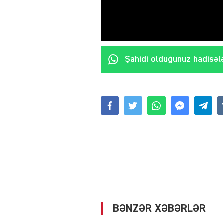
Şahidi olduğunuz hadisələ
BƏNZƏR XƏBƏRLƏR