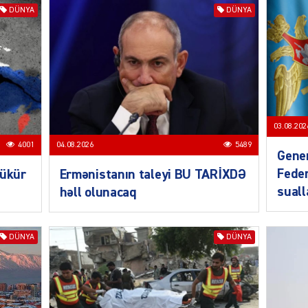
DÜNYA
DÜNYA
SIYAS
DÜNYA
03.08.202
4001
04.08.2026
5489
Gener
Feder
bükür
Ermənistanın taleyi BU TARİXDƏ
CƏMIY
sual
həll olunacaq
DÜNYA
DÜNYA
SIYAS