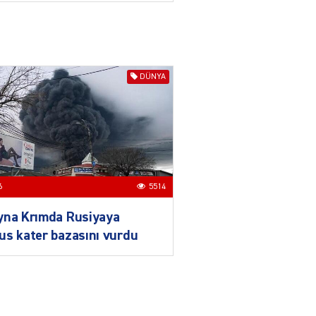
daha da möhkəmlənir
03.08.2026
4396
ƏT
Prezident İlham Əliyevin
DÜNYA
Qırğızıstana dövlət səfəri
münasibətlərdə yeni tarixi
mərhələ kimi dəyərləndirilir
03.08.2026
7734
ƏT
Azərbaycan-Qırğızıstan
6
5514
münasibətləri
bərabərhüquqlu
yna Krımda Rusiyaya
tərəfdaşlığa və yüksək
s kater bazasını vurdu
etimada söykənən
müttəfiqlik modelidir
03.08.2026
2902
ƏT