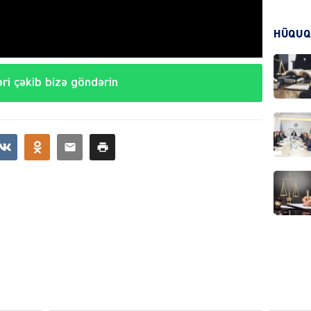
HÜQUQ
CƏMIY
ri çəkib bizə göndərin
CƏMIY
MANŞE