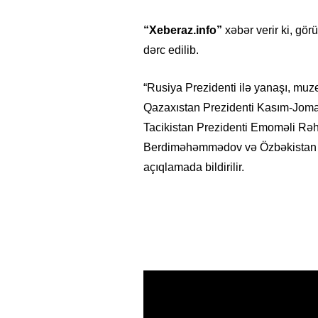
“Xeberaz.info”
xəbər verir ki, gör
dərc edilib.
“Rusiya Prezidenti ilə yanaşı, muz
Qazaxıstan Prezidenti Kasım-Jomart
Tacikistan Prezidenti Emoməli Rə
Berdiməhəmmədov və Özbəkistan Pre
açıqlamada bildirilir.