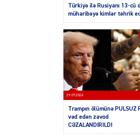
Türkiyə ilə Rusiyanı 13-cü 
müharibəyə kimlər təhrik e
29.07.2026
Trampın ölümünə PULSUZ 
vəd edən zavod
CƏZALANDIRILDI