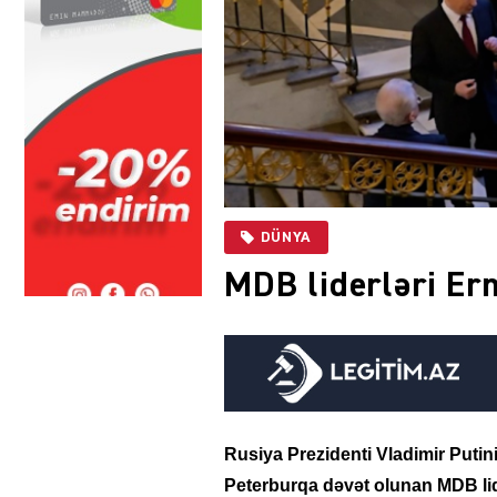
DÜNYA
MDB liderləri Er
Rusiya Prezidenti Vladimir Putin
Peterburqa dəvət olunan MDB lide