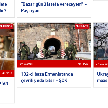
dəfə
“Bazar günü istefa verəcəyəm” –
dir?
Paşinyan
SIYAS
DÜNYA
DÜNYA
SIYAS
29.07.202
29.07.2026
4425
Ukra
102-ci baza Ermənistanda
5518
məxsu
çevriliş edə bilər – ŞOK
PİVƏ
SIYAS