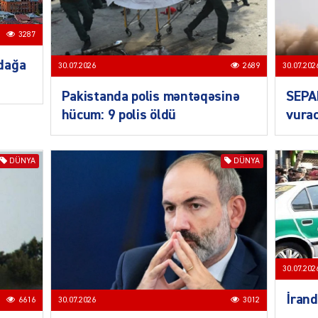
3287
SIYAS
dağa
30.07.2026
2689
30.07.202
Pakistanda polis məntəqəsinə
SEPA
hücum: 9 polis öldü
vurac
DÜNYA
DÜNYA
SIYAS
30.07.202
SIYAS
İrand
6616
30.07.2026
3012