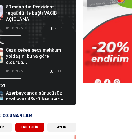
80 manatlıq Prezident
təqaüdü ilə bağlı VACİB
AÇIQLAMA
04.08.2026
4386
AL
Cəza çəkən şəxs məhkum
yoldaşını buna görə
öldürüb…
04.08.2026
3000
YƏT
Azərbaycanda sürücüsüz
nəqliyyat dövrü başlayır –
BELƏ işləyəcək
04.08.2026
4013
X OXUNANLAR
LÜK
HƏFTƏLIK
AYLIQ
ƏT
XİN rəhbərindən TRİPP