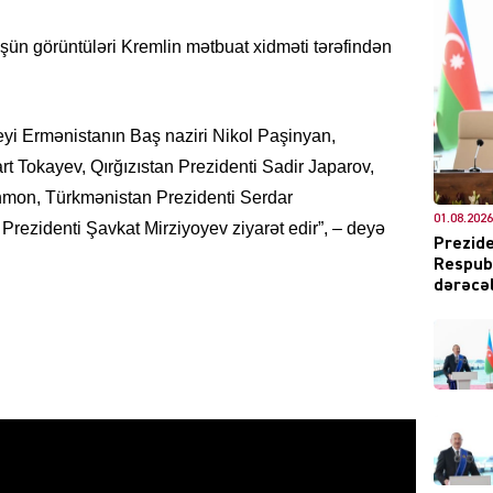
üşün görüntüləri Kremlin mətbuat xidməti tərəfindən
DÜNYA
eyi Ermənistanın Baş naziri Nikol Paşinyan,
 Tokayev, Qırğızıstan Prezidenti Sadir Japarov,
hmon, Türkmənistan Prezidenti Serdar
01.08.2026
zidenti Şavkat Mirziyoyev ziyarət edir”, – deyə
ŞOU-B
Prezide
Respubl
dərəcəl
CƏMIY