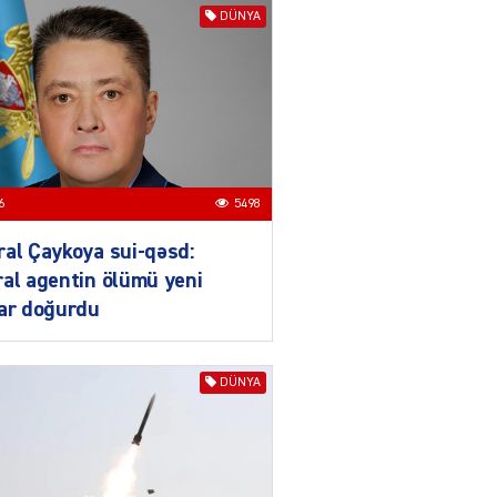
DÜNYA
ƏT
Nazirdən Orta Dəhliz
açıqlaması
04.08.2026
5503
Ermənistanın taleyi BU
6
5498
TARİXDƏ həll olunacaq
04.08.2026
5489
al Çaykoya sui-qəsd:
al agentin ölümü yeni
YƏT
lar doğurdu
Sədərəkdən Culfaya icra
başçısı göndərildi
04.08.2026
4398
DÜNYA
ƏT
Son illərdə Bakı ilə Bişkek
arasında əlaqələr sürətlə
inkişaf edib