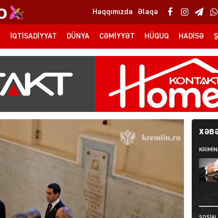
Haqqımızda
Əlaqə
T
İQTISADIYYAT
DÜNYA
CƏMIYYƏT
HÜQUQ
HADISƏ
Ş
XƏBƏ
KRIMIN
SOSIAL