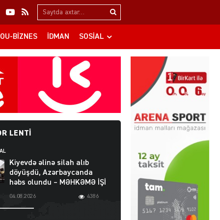
Search…
OU-BIZNES
İDMAN
SOSIAL
R LENTI
AL
Kiyevdə əlinə silah alıb
döyüşdü, Azərbaycanda
həbs olundu – MƏHKƏMƏ İŞİ
04.08.2026
4386