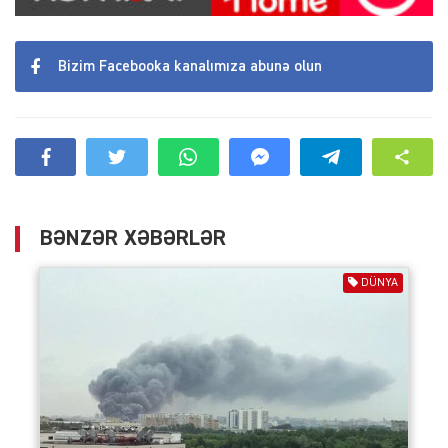
Bizim Facebooka kanalımıza abunə olun
BƏNZƏR XƏBƏRLƏR
DÜNYA