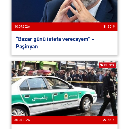
30.07.2026
3019
“Bazar günü istefa verəcəyəm” –
Paşinyan
DÜNYA
30.07.2026
5518