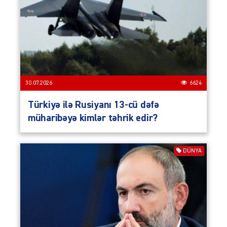
30.07.2026
6624
Türkiyə ilə Rusiyanı 13-cü dəfə
müharibəyə kimlər təhrik edir?
DÜNYA