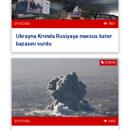
29.07.2026
5521
Ukrayna Krımda Rusiyaya məxsus kater
bazasını vurdu
DÜNYA
29.07.2026
6632