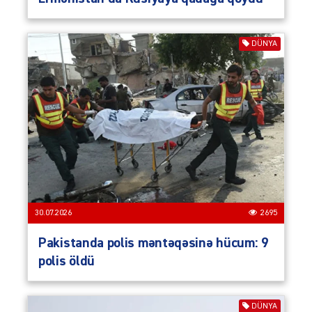
DÜNYA
30.07.2026
2695
Pakistanda polis məntəqəsinə hücum: 9
polis öldü
DÜNYA