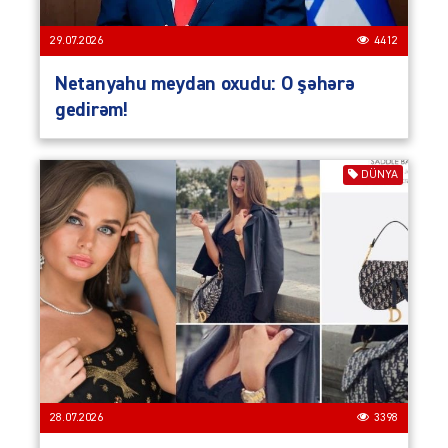
29.07.2026
4412
Netanyahu meydan oxudu: O şəhərə
gedirəm!
DÜNYA
28.07.2026
3398