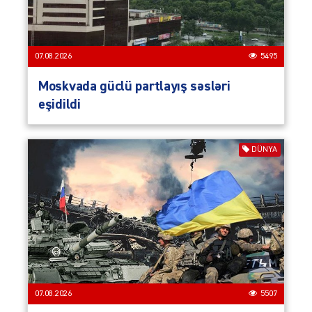
07.08.2026
5495
Moskvada güclü partlayış səsləri
eşidildi
DÜNYA
07.08.2026
5507