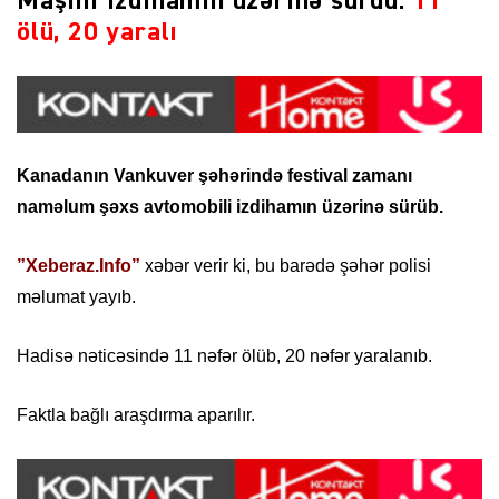
Maşını izdihamın üzərinə sürdü:
11
ölü, 20 yaralı
Kanadanın Vankuver şəhərində festival zamanı
naməlum şəxs avtomobili izdihamın üzərinə sürüb.
”Xeberaz.Info”
xəbər verir ki, bu barədə şəhər polisi
məlumat yayıb.
Hadisə nəticəsində 11 nəfər ölüb, 20 nəfər yaralanıb.
Faktla bağlı araşdırma aparılır.