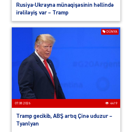
Rusiya-Ukrayna münaqişəsinin həllində
irəliləyiş var – Tramp
DÜNYA
07.08.2026
4419
Tramp gecikib, ABŞ artıq Çinə uduzur –
Tyanlyan