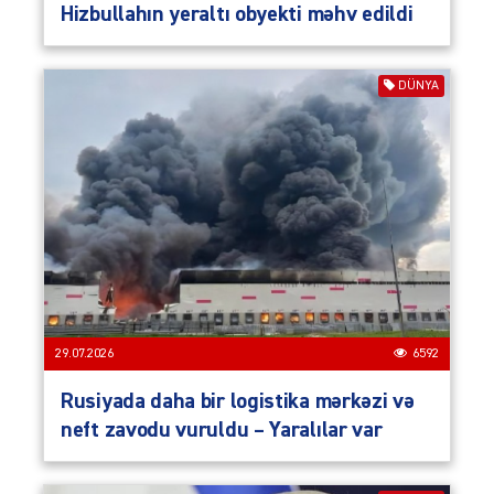
Hizbullahın yeraltı obyekti məhv edildi
DÜNYA
29.07.2026
6592
Rusiyada daha bir logistika mərkəzi və
neft zavodu vuruldu – Yaralılar var