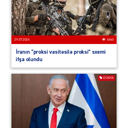
29.07.2026
6640
İranın “proksi vasitəsilə proksi” sxemi
ifşa olundu
DÜNYA