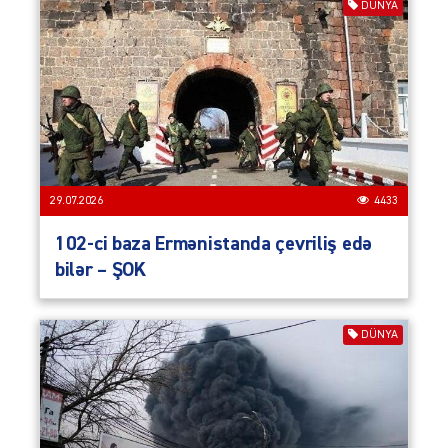
DÜNYA
29.07.2026
4433
102-ci baza Ermənistanda çevriliş edə
bilər – ŞOK
DÜNYA