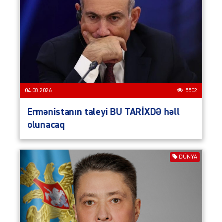
04.08.2026
5502
Ermənistanın taleyi BU TARİXDƏ həll
olunacaq
DÜNYA