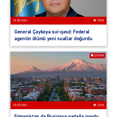
03.08.2026
5509
General Çaykoya sui-qəsd: Federal
agentin ölümü yeni suallar doğurdu
DÜNYA
30.07.2026
3296
Ermənistan da Rusiyaya qadağa qoydu