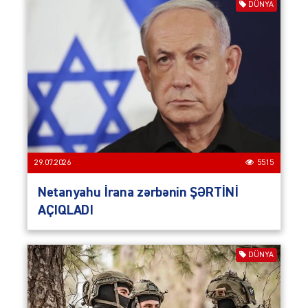
DÜNYA
29.07.2026
5515
Netanyahu İrana zərbənin ŞƏRTİNİ
AÇIQLADI
DÜNYA