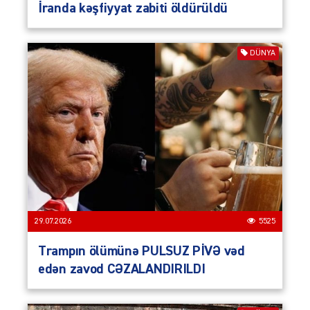
İranda kəşfiyyat zabiti öldürüldü
DÜNYA
29.07.2026
5525
Trampın ölümünə PULSUZ PİVƏ vəd
edən zavod CƏZALANDIRILDI