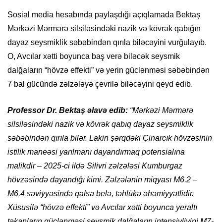
Sosial media hesabında paylaşdığı açıqlamada Bektaş
Mərkəzi Mərmərə silsiləsindəki nazik və kövrək qabığın
dayaz seysmiklik səbəbindən qırıla biləcəyini vurğulayıb.
O, Avcılar xətti boyunca baş verə biləcək seysmik
dalğaların “hövzə effekti” və yerin güclənməsi səbəbindən
7 bal gücündə zəlzələyə çevrilə biləcəyini qeyd edib.
Professor Dr. Bektaş əlavə edib:
“Mərkəzi Mərmərə
silsiləsindəki nazik və kövrək qabıq dayaz seysmiklik
səbəbindən qırıla bilər. Lakin şərqdəki Çinarcık hövzəsinin
istilik maneəsi yarılmanı dayandırmaq potensialına
malikdir – 2025-ci ildə Silivri zəlzələsi Kumburgaz
hövzəsində dayandığı kimi. Zəlzələnin miqyası M6.2 –
M6.4 səviyyəsində qalsa belə, təhlükə əhəmiyyətlidir.
Xüsusilə “hövzə effekti” və Avcılar xətti boyunca yeraltı
təkanların güclənməsi seysmik dalğaların intensivliyini M7-