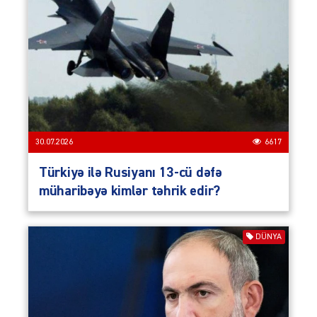
30.07.2026
6617
Türkiyə ilə Rusiyanı 13-cü dəfə
müharibəyə kimlər təhrik edir?
DÜNYA