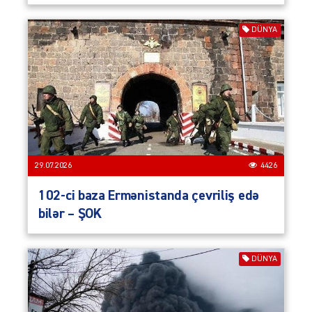
DÜNYA
29.07.2026
4426
102-ci baza Ermənistanda çevriliş edə
bilər – ŞOK
DÜNYA