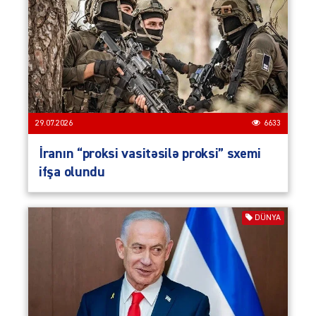
29.07.2026
6633
İranın “proksi vasitəsilə proksi” sxemi
ifşa olundu
DÜNYA