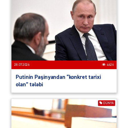
28.07.2026
4626
Putinin Paşinyandan “konkret tarixi
olan” tələbi
DÜNYA