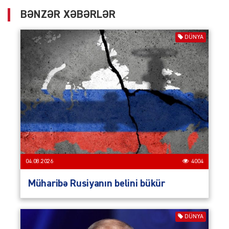
BƏNZƏR XƏBƏRLƏR
DÜNYA
04.08.2026
4004
Müharibə Rusiyanın belini bükür
DÜNYA