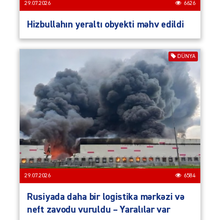
29.07.2026
6626
Hizbullahın yeraltı obyekti məhv edildi
DÜNYA
29.07.2026
6584
Rusiyada daha bir logistika mərkəzi və
neft zavodu vuruldu – Yaralılar var