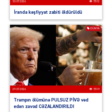
30.07.2026
5512
İranda kəşfiyyat zabiti öldürüldü
DÜNYA
29.07.2026
5519
Trampın ölümünə PULSUZ PİVƏ vəd
edən zavod CƏZALANDIRILDI