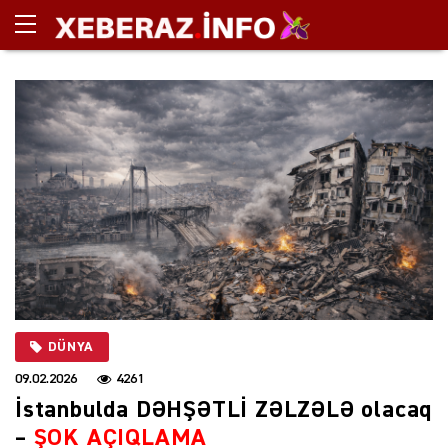
DÜNYA
09.02.2026
4261
İstanbulda DƏHŞƏTLİ ZƏLZƏLƏ olacaq
–
ŞOK AÇIQLAMA