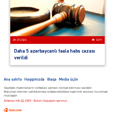
28.07.2026
3291
Daha 5 azərbaycanlı fəala həbs cəzası
verildi
Ana səhifə
Haqqımızda
Əlaqə
Media üçün
Saytdakı materialların istifadəsi zamanı istinad edilməsi vacibdir.
Məlumat internet səhifələrində istifadə edildikdə hiperlink vasitəsi ilə istinad
mütləqdir.
Xeberaz.info © 2025 - Bütün hüquqları qorunur.