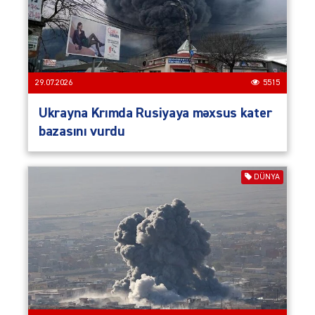
29.07.2026
5515
Ukrayna Krımda Rusiyaya məxsus kater
bazasını vurdu
DÜNYA