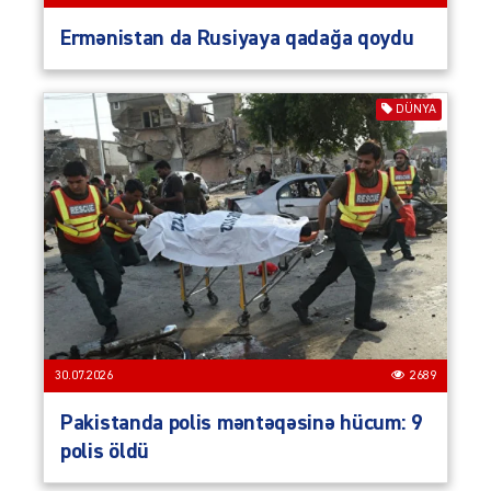
Ermənistan da Rusiyaya qadağa qoydu
DÜNYA
30.07.2026
2689
Pakistanda polis məntəqəsinə hücum: 9
polis öldü