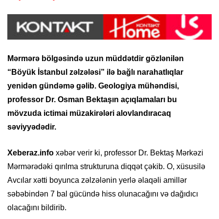
Mərmərə bölgəsində uzun müddətdir gözlənilən
“Böyük İstanbul zəlzələsi” ilə bağlı narahatlıqlar
yenidən gündəmə gəlib. Geologiya mühəndisi,
professor Dr. Osman Bektaşın açıqlamaları bu
mövzuda ictimai müzakirələri alovlandıracaq
səviyyədədir.
Xeberaz.info
xəbər verir ki, professor Dr. Bektaş Mərkəzi
Mərmərədəki qırılma strukturuna diqqət çəkib. O, xüsusilə
Avcılar xətti boyunca zəlzələnin yerlə əlaqəli amillər
səbəbindən 7 bal gücündə hiss olunacağını və dağıdıcı
olacağını bildirib.