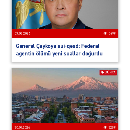
03.08.2026
5499
General Çaykoya sui-qəsd: Federal
agentin ölümü yeni suallar doğurdu
DÜNYA
30.07.2026
3289