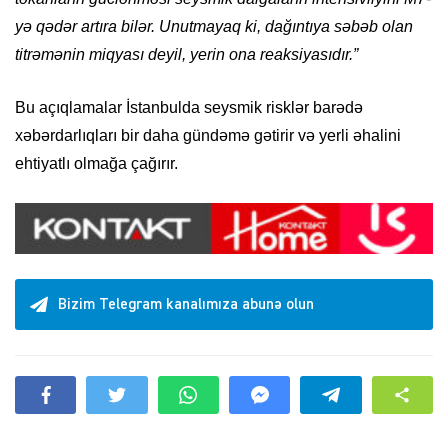
yə qədər artıra bilər. Unutmayaq ki, dağıntıya səbəb olan
titrəmənin miqyası deyil, yerin ona reaksiyasıdır.”
Bu açıqlamalar İstanbulda seysmik risklər barədə
xəbərdarlıqları bir daha gündəmə gətirir və yerli əhalini
ehtiyatlı olmağa çağırır.
Bizim Telegram kanalımıza abunə olun