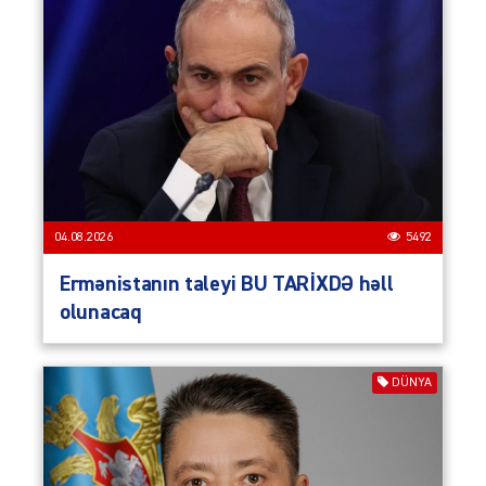
04.08.2026
5492
Ermənistanın taleyi BU TARİXDƏ həll
olunacaq
DÜNYA