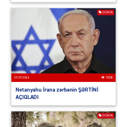
DÜNYA
29.07.2026
5508
Netanyahu İrana zərbənin ŞƏRTİNİ
AÇIQLADI
DÜNYA