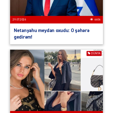
29.07.2026
4404
Netanyahu meydan oxudu: O şəhərə
gedirəm!
DÜNYA