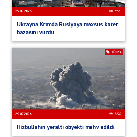
29.07.2026
5521
Ukrayna Krımda Rusiyaya məxsus kater
bazasını vurdu
DÜNYA
29.07.2026
6632
Hizbullahın yeraltı obyekti məhv edildi