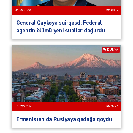
03.08.2026
5509
General Çaykoya sui-qəsd: Federal
agentin ölümü yeni suallar doğurdu
DÜNYA
30.07.2026
3296
Ermənistan da Rusiyaya qadağa qoydu