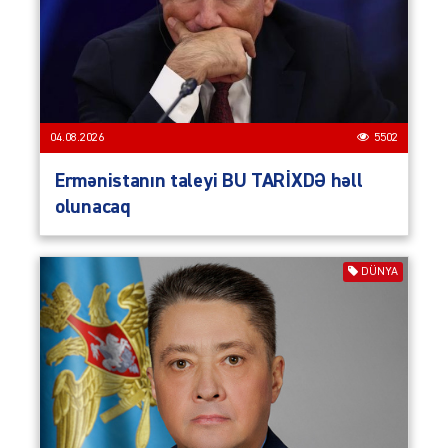
04.08.2026
5502
Ermənistanın taleyi BU TARİXDƏ həll
olunacaq
DÜNYA