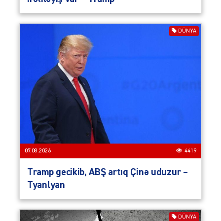
DÜNYA
07.08.2026
4419
Tramp gecikib, ABŞ artıq Çinə uduzur –
Tyanlyan
DÜNYA