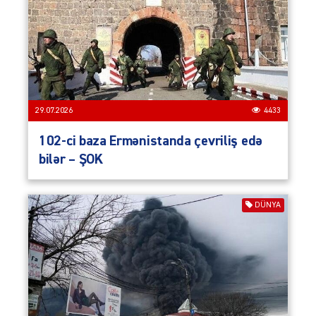
29.07.2026
4433
102-ci baza Ermənistanda çevriliş edə
bilər – ŞOK
DÜNYA