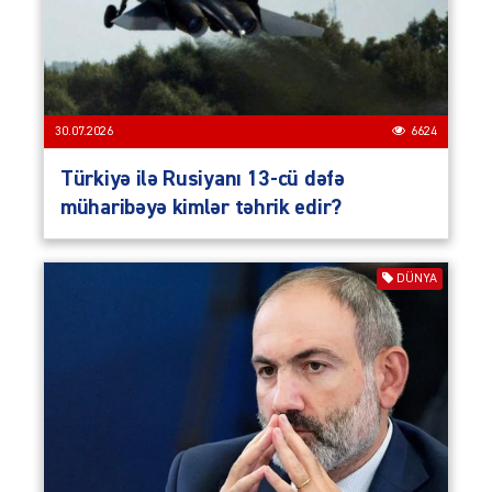
30.07.2026
6624
Türkiyə ilə Rusiyanı 13-cü dəfə
müharibəyə kimlər təhrik edir?
DÜNYA