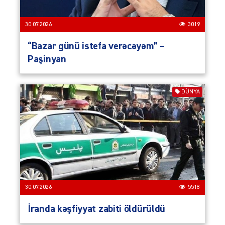
30.07.2026
3019
“Bazar günü istefa verəcəyəm” –
Paşinyan
DÜNYA
30.07.2026
5518
İranda kəşfiyyat zabiti öldürüldü