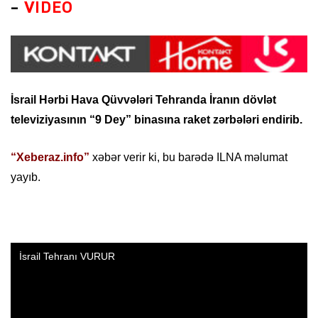
–
VİDEO
İsrail Hərbi Hava Qüvvələri Tehranda İranın dövlət
televiziyasının “9 Dey” binasına raket zərbələri endirib.
“Xeberaz.info”
xəbər verir ki, bu barədə ILNA məlumat
yayıb.