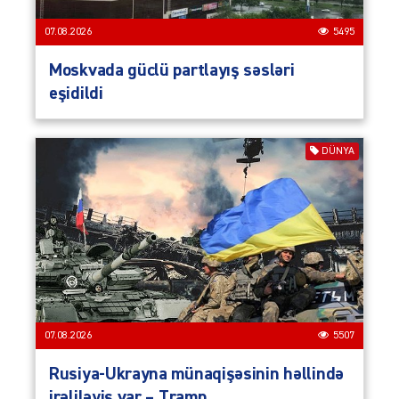
07.08.2026
5495
Moskvada güclü partlayış səsləri
eşidildi
DÜNYA
07.08.2026
5507
Rusiya-Ukrayna münaqişəsinin həllində
irəliləyiş var – Tramp