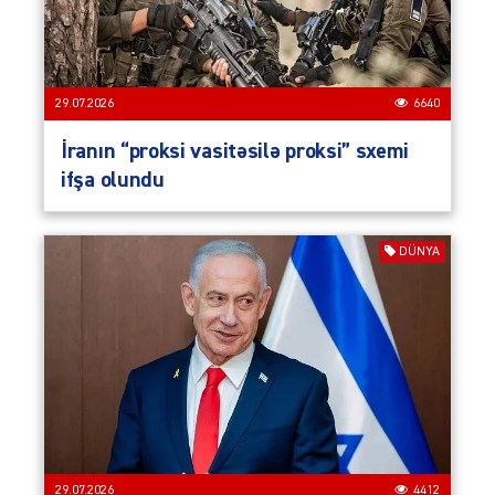
29.07.2026
6640
İranın “proksi vasitəsilə proksi” sxemi
ifşa olundu
DÜNYA
29.07.2026
4412