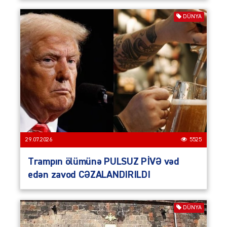
DÜNYA
29.07.2026
5525
Trampın ölümünə PULSUZ PİVƏ vəd
edən zavod CƏZALANDIRILDI
DÜNYA