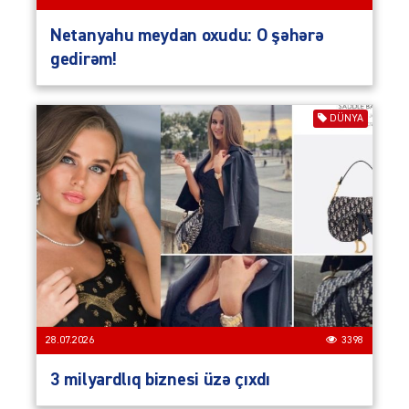
Netanyahu meydan oxudu: O şəhərə
gedirəm!
DÜNYA
28.07.2026
3398
3 milyardlıq biznesi üzə çıxdı