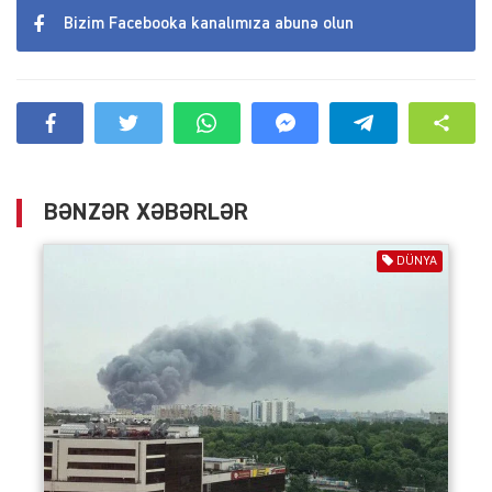
Bizim Facebooka kanalımıza abunə olun
BƏNZƏR XƏBƏRLƏR
DÜNYA