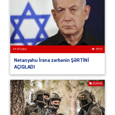
29.07.2026
5515
Netanyahu İrana zərbənin ŞƏRTİNİ
AÇIQLADI
DÜNYA