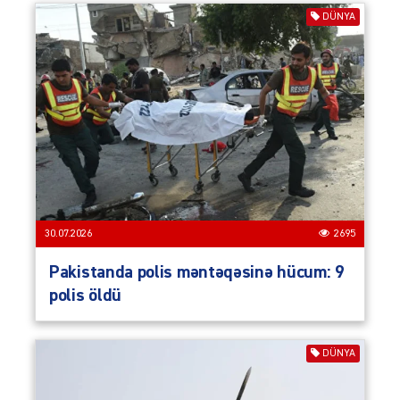
DÜNYA
30.07.2026
2695
Pakistanda polis məntəqəsinə hücum: 9
polis öldü
DÜNYA