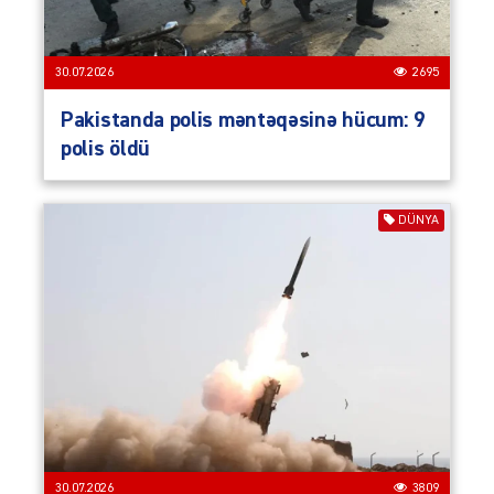
30.07.2026
2695
Pakistanda polis məntəqəsinə hücum: 9
polis öldü
DÜNYA
30.07.2026
3809