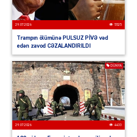
29.07.2026
5525
Trampın ölümünə PULSUZ PİVƏ vəd
edən zavod CƏZALANDIRILDI
DÜNYA
29.07.2026
4433