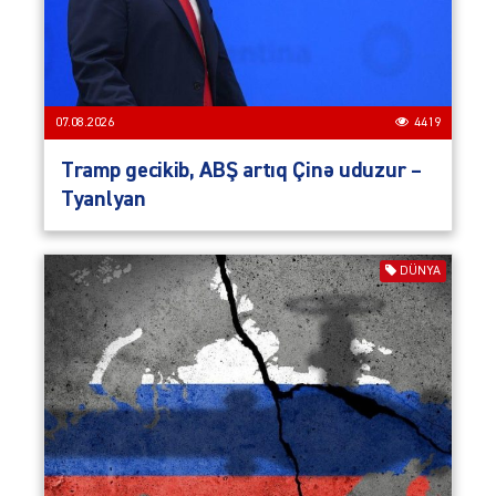
07.08.2026
4419
Tramp gecikib, ABŞ artıq Çinə uduzur –
Tyanlyan
DÜNYA