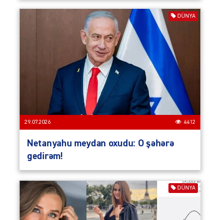
DÜNYA
29.07.2026
4412
Netanyahu meydan oxudu: O şəhərə
gedirəm!
DÜNYA