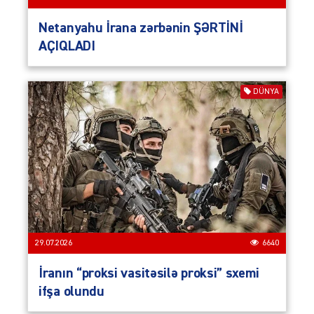
Netanyahu İrana zərbənin ŞƏRTİNİ
AÇIQLADI
DÜNYA
29.07.2026
6640
İranın “proksi vasitəsilə proksi” sxemi
ifşa olundu