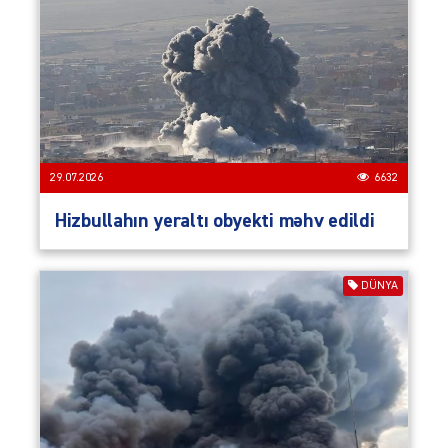
29.07.2026
6632
Hizbullahın yeraltı obyekti məhv edildi
DÜNYA