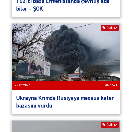
102-ci baza Ermənistanda çevriliş edə
bilər – ŞOK
DÜNYA
29.07.2026
5521
Ukrayna Krımda Rusiyaya məxsus kater
bazasını vurdu
DÜNYA