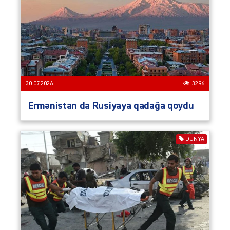
30.07.2026
3296
Ermənistan da Rusiyaya qadağa qoydu
DÜNYA