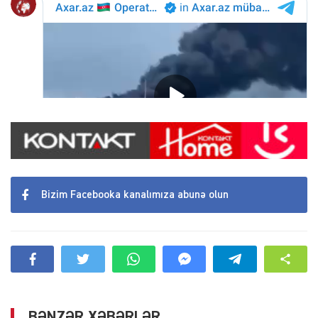
Bizim Facebooka kanalımıza abunə olun
BƏNZƏR XƏBƏRLƏR