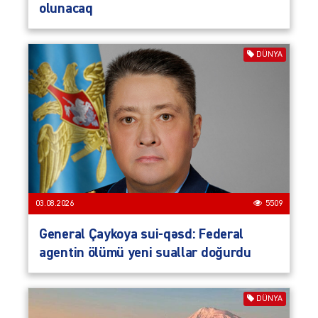
olunacaq
DÜNYA
03.08.2026
5509
General Çaykoya sui-qəsd: Federal
agentin ölümü yeni suallar doğurdu
DÜNYA