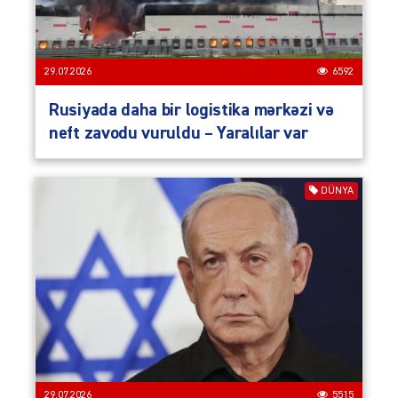
29.07.2026
6592
Rusiyada daha bir logistika mərkəzi və
neft zavodu vuruldu – Yaralılar var
DÜNYA
29.07.2026
5515