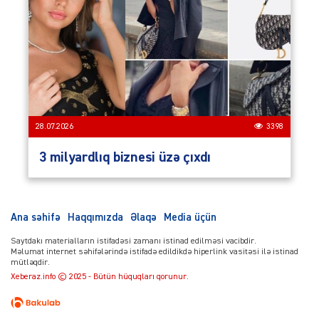
28.07.2026
3398
3 milyardlıq biznesi üzə çıxdı
Ana səhifə
Haqqımızda
Əlaqə
Media üçün
Saytdakı materialların istifadəsi zamanı istinad edilməsi vacibdir.
Məlumat internet səhifələrində istifadə edildikdə hiperlink vasitəsi ilə istinad
mütləqdir.
Xeberaz.info © 2025 - Bütün hüquqları qorunur.