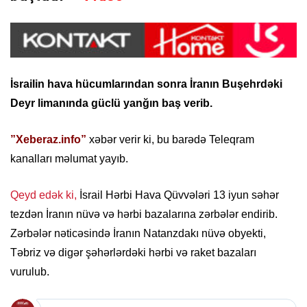
İsrailin hava hücumlarından sonra İranın Buşehrdəki
Deyr limanında güclü yanğın baş verib.
”Xeberaz.info”
xəbər verir ki, bu barədə Teleqram
kanalları məlumat yayıb.
Qeyd edək ki,
İsrail Hərbi Hava Qüvvələri 13 iyun səhər
tezdən İranın nüvə və hərbi bazalarına zərbələr endirib.
Zərbələr nəticəsində İranın Natanzdakı nüvə obyekti,
Təbriz və digər şəhərlərdəki hərbi və raket bazaları
vurulub.