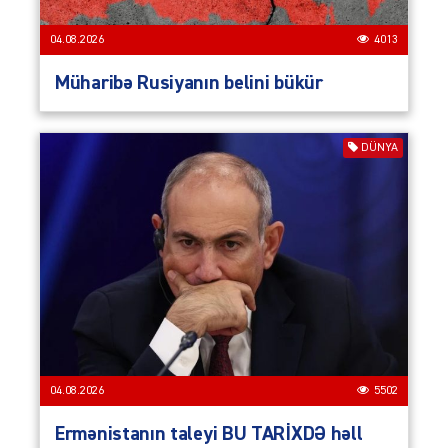
04.08.2026
4013
Müharibə Rusiyanın belini bükür
DÜNYA
04.08.2026
5502
Ermənistanın taleyi BU TARİXDƏ həll