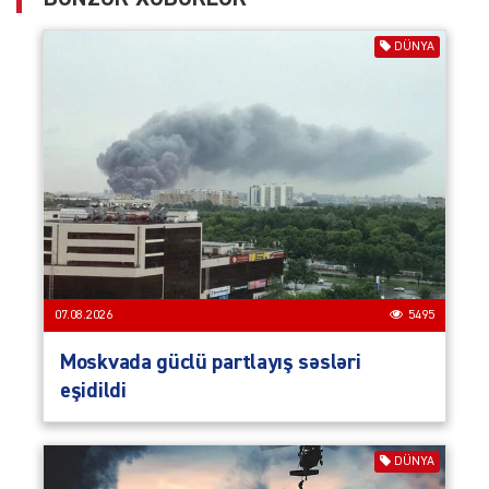
DÜNYA
07.08.2026
5495
Moskvada güclü partlayış səsləri
eşidildi
DÜNYA