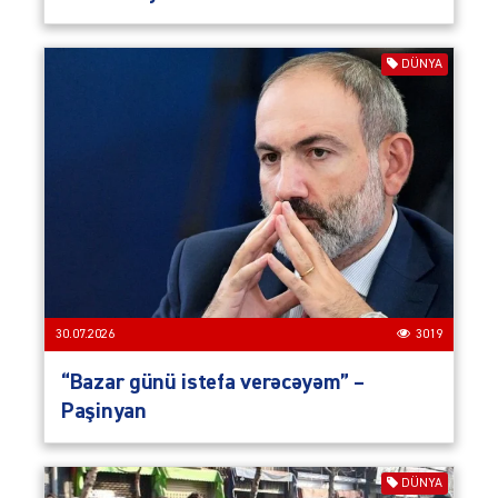
DÜNYA
30.07.2026
3019
“Bazar günü istefa verəcəyəm” –
Paşinyan
DÜNYA