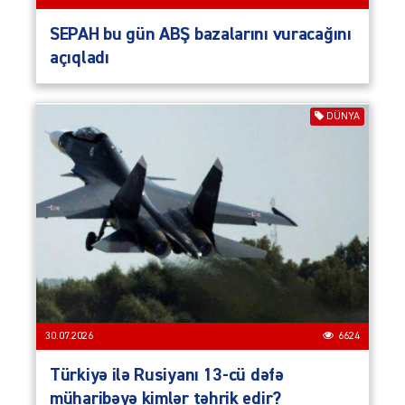
SEPAH bu gün ABŞ bazalarını vuracağını
açıqladı
DÜNYA
30.07.2026
6624
Türkiyə ilə Rusiyanı 13-cü dəfə
müharibəyə kimlər təhrik edir?