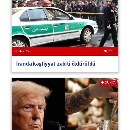
30.07.2026
5518
İranda kəşfiyyat zabiti öldürüldü
DÜNYA