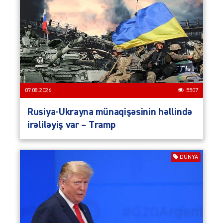
07.08.2026
5507
Rusiya-Ukrayna münaqişəsinin həllində
irəliləyiş var – Tramp
DÜNYA