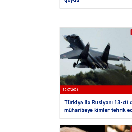
30.07.2026
Türkiyə ilə Rusiyanı 13-cü 
müharibəyə kimlər təhrik e