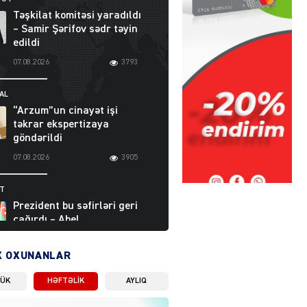
Təşkilat komitəsi yaradıldı
– Samir Şərifov sədr təyin
edildi
07.08.2026
3793
AL
“Arzum”un cinayət işi
təkrar ekspertizaya
göndərildi
07.08.2026
3905
ƏT
Prezident bu səfirləri geri
çağırdı – Abel
Məhərrəmovun oğlu da var
07.08.2026
5714
X OXUNANLAR
LÜK
HƏFTƏLIK
AYLIQ
Moskvada güclü partlayış