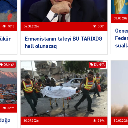
CƏMIY
03.08.202
4013
04.08.2026
5501
Gener
Feder
bükür
Ermənistanın taleyi BU TARİXDƏ
sual
həll olunacaq
SIYAS
DÜNYA
DÜNYA
DÜNYA
3295
dağa
30.07.2026
2694
30.07.202
ŞOU-B