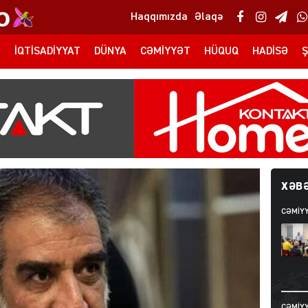
Haqqımızda
Əlaqə
T
İQTISADIYYAT
DÜNYA
CƏMIYYƏT
HÜQUQ
HADISƏ
Ş
XƏBƏ
CƏMIY
CƏMIY