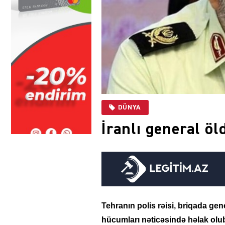
DÜNYA
İranlı general ö
Tehranın polis rəisi, briqada g
hücumları nəticəsində həlak olu