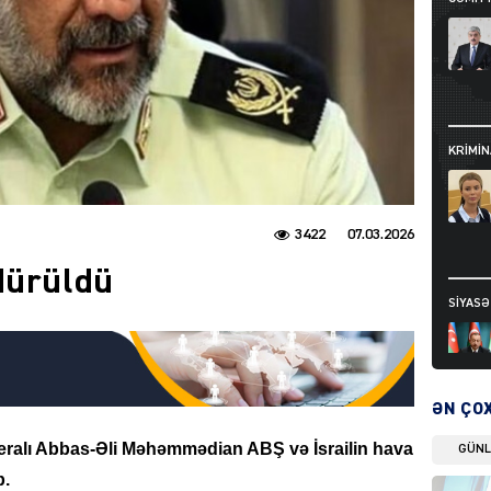
KRIMIN
3422
07.03.2026
ldürüldü
SIYAS
ƏN ÇO
eneralı Abbas-Əli Məhəmmədian ABŞ və İsrailin hava
GÜN
DÜNYA
b.