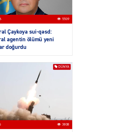
04.08.2026
3017
YƏT
6
5509
Azərbaycanda sürücüsüz
nəqliyyat dövrü başlayır –
al Çaykoya sui-qəsd:
BELƏ işləyəcək
al agentin ölümü yeni
04.08.2026
4025
lar doğurdu
ƏT
XİN rəhbərindən TRİPP
DÜNYA
layihəsi ilə bağlı AÇIQLAMA
04.08.2026
4397
Müharibə Rusiyanın belini
bükür
04.08.2026
4013
6
3808
IZNES