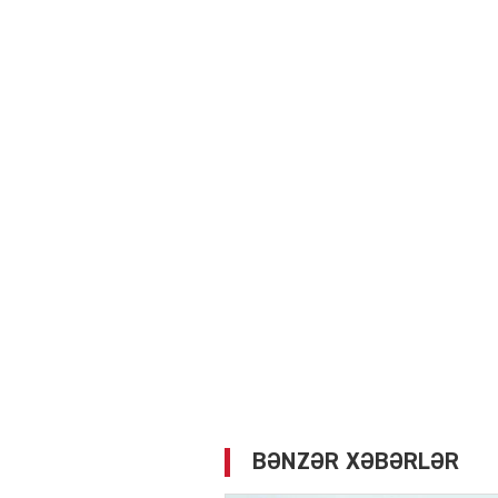
BƏNZƏR XƏBƏRLƏR