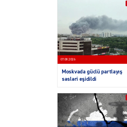
07.08.2026
Moskvada güclü partlayış
səsləri eşidildi