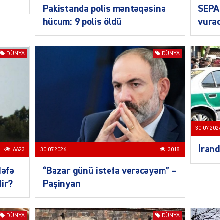
Pakistanda polis məntəqəsinə
SEPA
hücum: 9 polis öldü
vurac
DÜNYA
DÜNYA
CƏMIY
30.07.202
İrand
CƏMIY
6623
30.07.2026
3018
dəfə
“Bazar günü istefa verəcəyəm” –
dir?
Paşinyan
CƏMIY
DÜNYA
DÜNYA