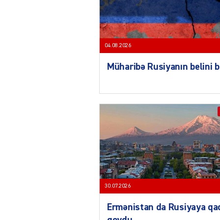
04.08.2026
Müharibə Rusiyanın belini 
30.07.2026
Ermənistan da Rusiyaya qa
qoydu