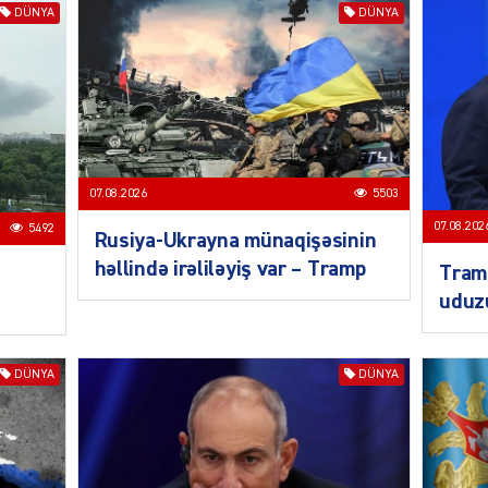
DÜNYA
DÜNYA
KRIMIN
07.08.2026
5503
07.08.202
5492
Rusiya-Ukrayna münaqişəsinin
SOSIAL
həllində irəliləyiş var – Tramp
Tramp
uduz
DÜNYA
DÜNYA
KRIMIN