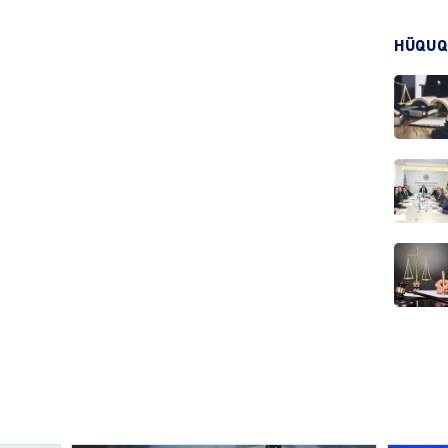
KRIMIN
HÜQUQ
HADIS
DÜNYA
HADIS