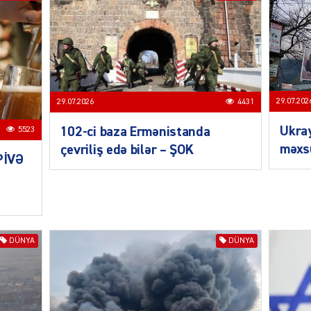
MANŞE
29.07.202
29.07.2026
4431
Ukra
102-ci baza Ermənistanda
5523
məxsu
çevriliş edə bilər – ŞOK
PİVƏ
SIYAS
DÜNYA
DÜNYA
DÜNYA