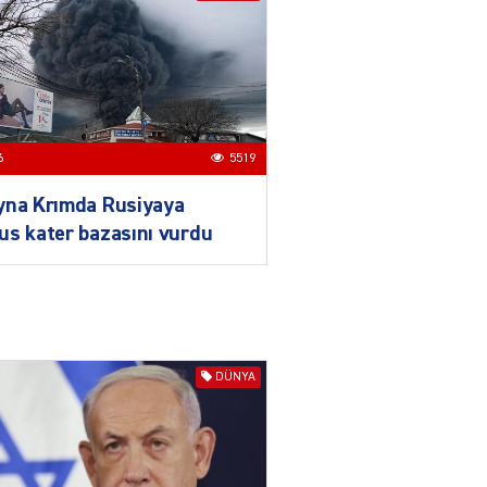
ilə təkbaşına mübarizə
aparır
04.08.2026
4911
T
Prezident Gömrük
6
5519
Məcəlləsində dəyişikliyi
TƏSDİQLƏDİ
yna Krımda Rusiyaya
04.08.2026
5507
s kater bazasını vurdu
ƏT
Nazirdən Orta Dəhliz
açıqlaması
04.08.2026
5514
DÜNYA
Ermənistanın taleyi BU
TARİXDƏ həll olunacaq
04.08.2026
5501