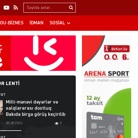
Search…
OU-BIZNES
İDMAN
SOSIAL
R LENTI
YƏT
Milli-mənəvi dəyərlər və
xalqlararası dostluq:
Bakıda birgə görüş keçirilib
08.08.2026
8
YƏT