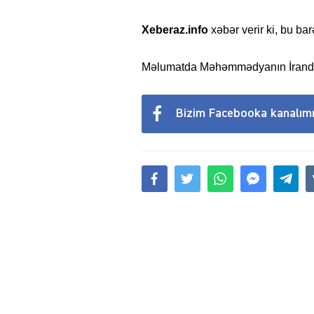
Xeberaz.info
xəbər verir ki, bu ba
Məlumatda Məhəmmədyanın İranda eti
Bizim Facebooka kanalım