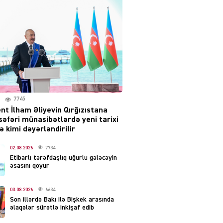
səsləri eşidildi
07.08.2026
5492
Rusiya-Ukrayna
münaqişəsinin həllində
irəliləyiş var – Tramp
07.08.2026
5503
7745
nt İlham Əliyevin Qırğızıstana
YƏT
səfəri münasibətlərdə yeni tarixi
Prezident 2 fərman
 kimi dəyərləndirilir
imzaladı
07.08.2026
02.08.2026
7734
5492
Etibarlı tərəfdaşlıq uğurlu gələcəyin
əsasını qoyur
 SİYASƏT
Tehran və İrəvandan
03.08.2026
6634
“Tramp yolu”na HƏMLƏ –
Son illərdə Bakı ilə Bişkek arasında
REAKSİYA
əlaqələr sürətlə inkişaf edib
07.08.2026
5494