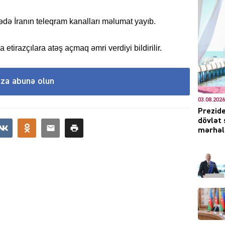
rədə İranın teleqram kanalları məlumat yayıb.
DÜNYA
razçılara atəş açmaq əmri verdiyi bildirilir.
ıza abunə olun
03.08.2026
Prezide
CƏMIY
dövlət 
mərhələ
XARİCİ