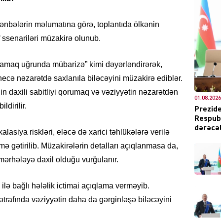
 mənbələrin məlumatına görə, toplantıda ölkənin
f ssenariləri müzakirə olunub.
DÜNYA
şamaq uğrunda mübarizə” kimi dəyərləndirərək,
 necə nəzarətdə saxlanıla biləcəyini müzakirə ediblər.
 daxili sabitliyi qorumaq və vəziyyətin nəzarətdən
01.08.2026
ŞOU-B
ldirilir.
Prezide
Respubl
dərəcəl
siya riskləri, eləcə də xarici təhlükələrə verilə
ə gətirilib. Müzakirələrin detalları açıqlanmasa da,
k mərhələyə daxil olduğu vurğulanır.
CƏMIY
 ilə bağlı hələlik ictimai açıqlama verməyib.
ətrafında vəziyyətin daha da gərginləşə biləcəyini