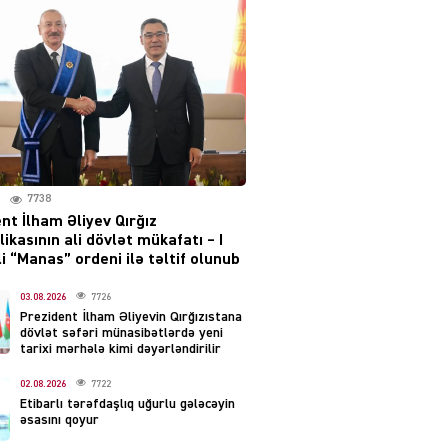
layihəsi ilə bağlı AÇIQLAMA
04.08.2026
4378
Müharibə Rusiyanın belini
bükür
04.08.2026
3991
7738
IZNES
nt İlham Əliyev Qırğız
Ekranlardan uzaq qalan
ikasının ali dövlət mükafatı – I
məşhur aktrisanın yeni
i “Manas” ordeni ilə təltif olunub
qazanc mənbəyi ortaya
çıxdı
03.08.2026
7726
Prezident İlham Əliyevin Qırğızıstana
04.08.2026
2153
dövlət səfəri münasibətlərdə yeni
tarixi mərhələ kimi dəyərləndirilir
YƏT
02.08.2026
7722
Hüseyn Həsənov haqqında
Etibarlı tərəfdaşlıq uğurlu gələcəyin
həbs qərarı verildi –
əsasını qoyur
Milyonluq əmlakı müsadirə