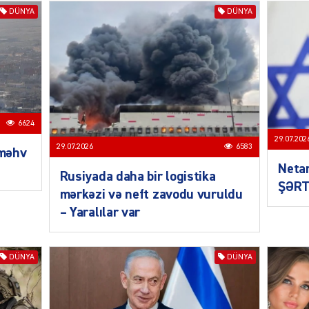
DÜNYA
DÜNYA
SIYAS
6624
29.07.202
29.07.2026
6583
 məhv
Neta
Rusiyada daha bir logistika
ŞƏRT
mərkəzi və neft zavodu vuruldu
– Yaralılar var
SIYAS
DÜNYA
DÜNYA