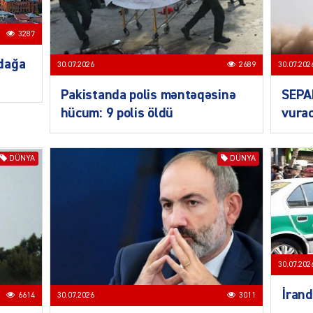
3287
SIYAS
dağa
30.07.2026
2689
30.07.202
Pakistanda polis məntəqəsinə
SEPA
hücum: 9 polis öldü
vurac
DÜNYA
DÜNYA
SIYAS
30.07.202
SIYAS
İrand
6614
30.07.2026
3011