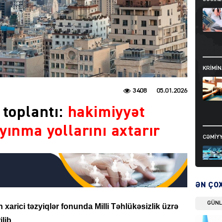
KRIMIN
3408
05.01.2026
 toplantı:
hakimiyyət
yınma yollarını axtarır
CƏMIY
ƏN ÇO
GÜN
 xarici təzyiqlər fonunda Milli Təhlükəsizlik üzrə
SIYAS
lib.