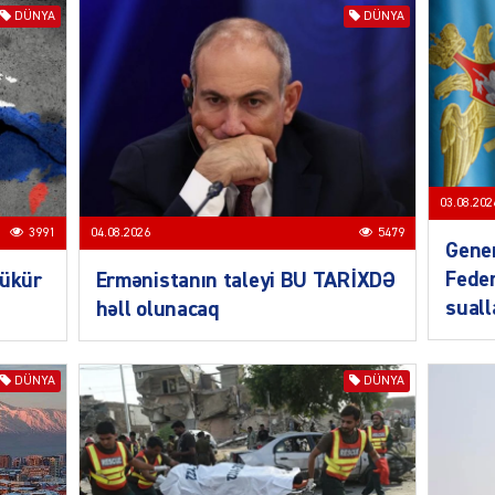
DÜNYA
DÜNYA
SIYAS
DÜNYA
03.08.202
3991
04.08.2026
5479
Gener
Feder
bükür
Ermənistanın taleyi BU TARİXDƏ
CƏMIY
sual
həll olunacaq
DÜNYA
DÜNYA
SIYAS