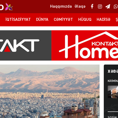
Haqqımızda
Əlaqə
T
İQTISADIYYAT
DÜNYA
CƏMIYYƏT
HÜQUQ
HADISƏ
Ş
XƏBƏ
KRIMIN
SOSIAL