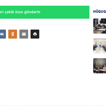
ri çəkib bizə göndərin
HÜQUQ
CƏMIY
CƏMIY
MANŞE