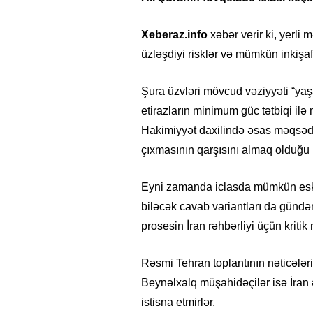
Xeberaz.info
xəbər verir ki, yerli
üzləşdiyi risklər və mümkün inkişa
Şura üzvləri mövcud vəziyyəti “ya
etirazların minimum güc tətbiqi ilə
Hakimiyyət daxilində əsas məqsədin
çıxmasının qarşısını almaq olduğu bi
Eyni zamanda iclasda mümkün eskala
biləcək cavab variantları da gündəm
prosesin İran rəhbərliyi üçün kriti
Rəsmi Tehran toplantının nəticələri
Beynəlxalq müşahidəçilər isə İran 
istisna etmirlər.