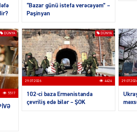
dəfə
“Bazar günü istefa verəcəyəm” –
dir?
Paşinyan
SIYAS
DÜNYA
DÜNYA
SIYAS
29.07.202
29.07.2026
4424
Ukra
102-ci baza Ermənistanda
5517
məxsu
çevriliş edə bilər – ŞOK
PİVƏ
SIYAS