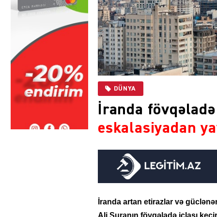
DÜNYA
İranda fövqəladə
eskalasiyadan ya
İranda artan etirazlar və güclənən
Ali Şuranın fövqəladə iclası keçiri