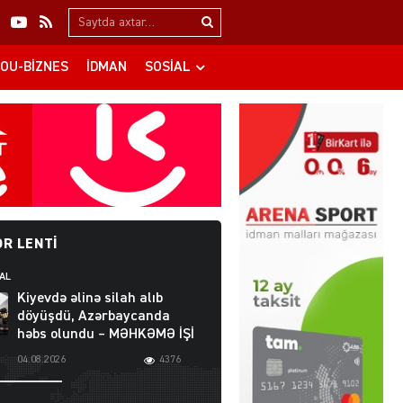
Search…
OU-BIZNES
İDMAN
SOSIAL
R LENTI
AL
Kiyevdə əlinə silah alıb
döyüşdü, Azərbaycanda
həbs olundu – MƏHKƏMƏ İŞİ
04.08.2026
4376