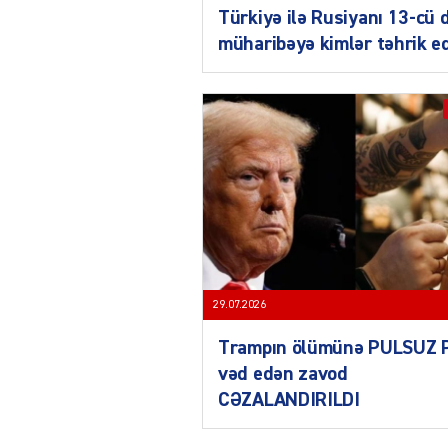
Türkiyə ilə Rusiyanı 13-cü 
müharibəyə kimlər təhrik e
29.07.2026
Trampın ölümünə PULSUZ 
vəd edən zavod
CƏZALANDIRILDI