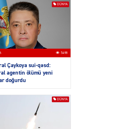
DÜNYA
ƏT
Nazirdən Orta Dəhliz
açıqlaması
04.08.2026
5489
Ermənistanın taleyi BU
6
5498
TARİXDƏ həll olunacaq
04.08.2026
5479
al Çaykoya sui-qəsd:
al agentin ölümü yeni
YƏT
lar doğurdu
Sədərəkdən Culfaya icra
başçısı göndərildi
04.08.2026
4389
DÜNYA
ƏT
Son illərdə Bakı ilə Bişkek
arasında əlaqələr sürətlə
inkişaf edib