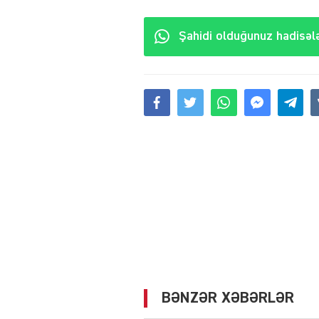
Şahidi olduğunuz hadisələ
BƏNZƏR XƏBƏRLƏR