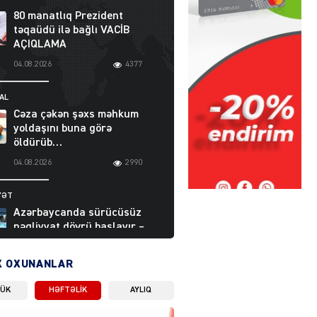
80 manatlıq Prezident
təqaüdü ilə bağlı VACİB
AÇIQLAMA
04.08.2026
4377
AL
Cəza çəkən şəxs məhkum
yoldaşını buna görə
öldürüb…
04.08.2026
2990
YƏT
Azərbaycanda sürücüsüz
nəqliyyat dövrü başlayır –
BELƏ işləyəcək
04.08.2026
3992
X OXUNANLAR
LÜK
HƏFTƏLIK
AYLIQ
ƏT
XİN rəhbərindən TRİPP