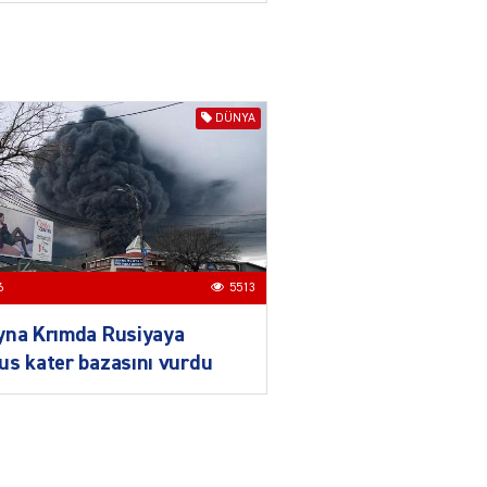
daha da möhkəmlənir
03.08.2026
4392
ƏT
Prezident İlham Əliyevin
DÜNYA
Qırğızıstana dövlət səfəri
münasibətlərdə yeni tarixi
mərhələ kimi dəyərləndirilir
03.08.2026
7726
ƏT
Azərbaycan-Qırğızıstan
6
5513
münasibətləri
bərabərhüquqlu
yna Krımda Rusiyaya
tərəfdaşlığa və yüksək
s kater bazasını vurdu
etimada söykənən
müttəfiqlik modelidir
03.08.2026
2900
ƏT