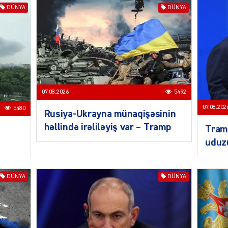
DÜNYA
DÜNYA
KRIMIN
07.08.2026
5492
07.08.202
5480
Rusiya-Ukrayna münaqişəsinin
SOSIAL
həllində irəliləyiş var – Tramp
Tramp
uduz
DÜNYA
DÜNYA
KRIMIN