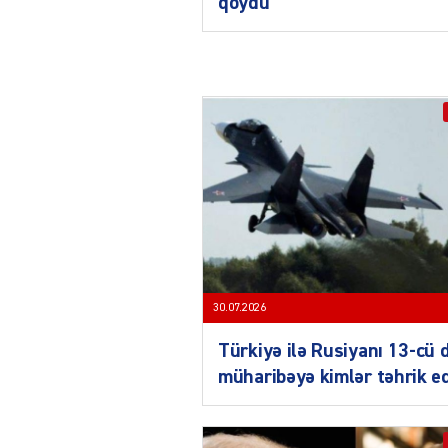
qoydu
30.07.2026
Türkiyə ilə Rusiyanı 13-cü 
müharibəyə kimlər təhrik e