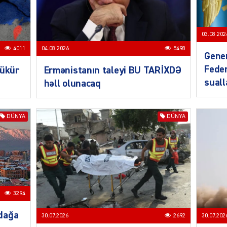
03.08.202
CƏMIY
4011
04.08.2026
5498
Gener
Feder
bükür
Ermənistanın taleyi BU TARİXDƏ
sual
həll olunacaq
SIYAS
DÜNYA
DÜNYA
DÜNYA
3294
dağa
30.07.2026
2692
30.07.202