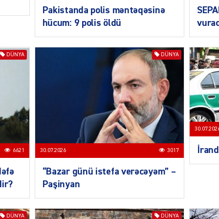
ŞOU-B
Pakistanda polis məntəqəsinə
SEPA
hücum: 9 polis öldü
vurac
DÜNYA
DÜNYA
CƏMIY
30.07.202
İrand
6621
30.07.2026
3017
CƏMIY
dəfə
“Bazar günü istefa verəcəyəm” –
dir?
Paşinyan
CƏMIY
DÜNYA
DÜNYA