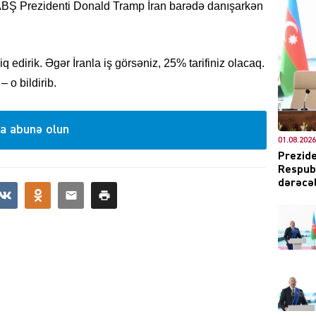
 ABŞ Prezidenti Donald Tramp İran barədə danışarkən
biq edirik. Əgər İranla iş görsəniz, 25% tarifiniz olacaq.
DÜNYA
 o bildirib.
a abunə olun
01.08.2026
Prezide
Respubl
CƏMIY
dərəcəl
XARİCİ