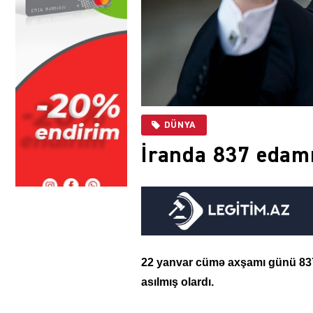
DÜNYA
İranda 837 edam
22 yanvar cümə axşamı günü 837
asılmış olardı.