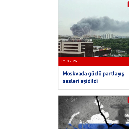
07.08.2026
Moskvada güclü partlayış
səsləri eşidildi