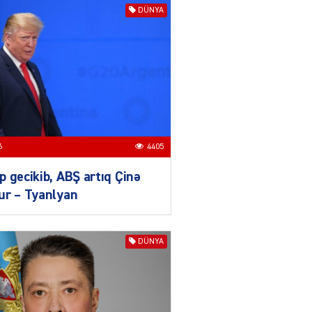
Zərdabda qəsdən yanğın
DÜNYA
törədən şəxs saxlanıldı
07.08.2026
3962
AL
Kiyevdə əlinə silah alıb
döyüşdü, Azərbaycanda
həbs olundu – MƏHKƏMƏ İŞİ
04.08.2026
4401
6
4405
 gecikib, ABŞ artıq Çinə
80 manatlıq Prezident
ur – Tyanlyan
təqaüdü ilə bağlı VACİB
AÇIQLAMA
04.08.2026
4399
DÜNYA
AL
Cəza çəkən şəxs məhkum
yoldaşını buna görə
öldürüb…