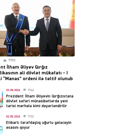
Moskvada güclü partlayış
səsləri eşidildi
07.08.2026
5480
Rusiya-Ukrayna
münaqişəsinin həllində
irəliləyiş var – Tramp
07.08.2026
7753
5492
nt İlham Əliyev Qırğız
ikasının ali dövlət mükafatı – I
YƏT
i “Manas” ordeni ilə təltif olunub
Prezident 2 fərman
imzaladı
03.08.2026
7742
Prezident İlham Əliyevin Qırğızıstana
07.08.2026
5482
dövlət səfəri münasibətlərdə yeni
tarixi mərhələ kimi dəyərləndirilir
 SİYASƏT
02.08.2026
7732
Tehran və İrəvandan
Etibarlı tərəfdaşlıq uğurlu gələcəyin
“Tramp yolu”na HƏMLƏ –
əsasını qoyur
REAKSİYA