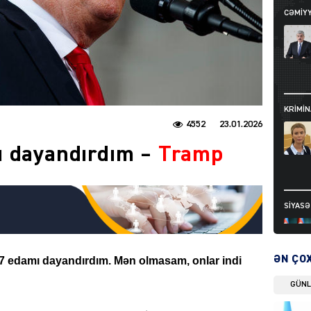
CƏMIY
KRIMIN
4552
23.01.2026
ı dayandırdım –
Tramp
SIYAS
ƏN ÇO
 edamı dayandırdım. Mən olmasam, onlar indi
GÜN
DÜNYA