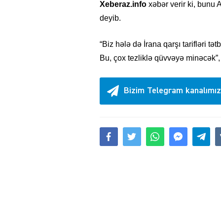
Xeberaz.info
xəbər verir ki, bunu
deyib.
“Biz hələ də İrana qarşı tarifləri tət
Bu, çox tezliklə qüvvəyə minəcək”, –
Bizim Telegram kanalımız