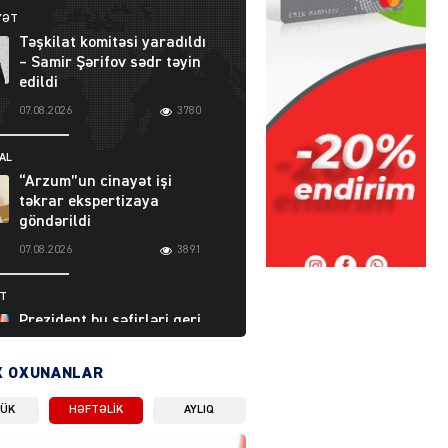
YƏT
Təşkilat komitəsi yaradıldı
– Samir Şərifov sədr təyin
edildi
07.08.2026
3780
AL
“Arzum”un cinayət işi
təkrar ekspertizaya
göndərildi
07.08.2026
3891
ƏT
Prezident bu səfirləri geri
çağırdı – Abel
Məhərrəmovun oğlu da var
X OXUNANLAR
07.08.2026
5704
LÜK
HƏFTƏLIK
AYLIQ