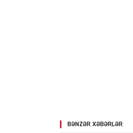
BƏNZƏR XƏBƏRLƏR