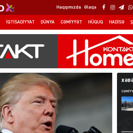
Haqqımızda
Əlaqə
T
İQTISADIYYAT
DÜNYA
CƏMIYYƏT
HÜQUQ
HADISƏ
Ş
XƏBƏ
CƏMIY