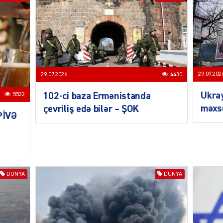
MANŞE
29.07.202
29.07.2026
4430
Ukra
102-ci baza Ermənistanda
5522
məxsu
çevriliş edə bilər – ŞOK
PİVƏ
SIYAS
DÜNYA
DÜNYA
DÜNYA