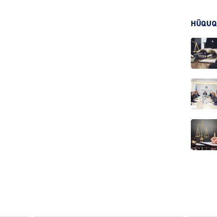
HÜQUQ
KRIMIN
HADIS
DÜNYA
HADIS