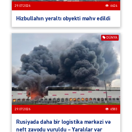
29.07.2026
6624
Hizbullahın yeraltı obyekti məhv edildi
DÜNYA
29.07.2026
6583
Rusiyada daha bir logistika mərkəzi və
neft zavodu vuruldu – Yaralılar var