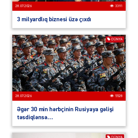
28.07.2026
3391
3 milyardlıq biznesi üzə çıxdı
DÜNYA
28.07.2026
5528
Əgər 30 min hərbçinin Rusiyaya gəlişi
təsdiqlənsə…
DÜNYA