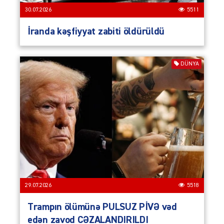
30.07.2026
5511
İranda kəşfiyyat zabiti öldürüldü
DÜNYA
29.07.2026
5518
Trampın ölümünə PULSUZ PİVƏ vəd
edən zavod CƏZALANDIRILDI