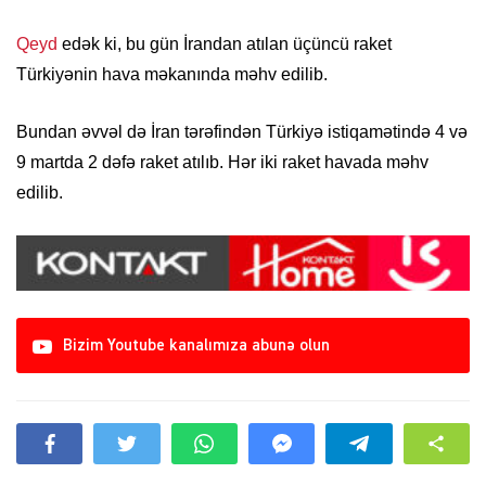
Qeyd
edək ki, bu gün İrandan atılan üçüncü raket
Türkiyənin hava məkanında məhv edilib.
Bundan əvvəl də İran tərəfindən Türkiyə istiqamətində 4 və
9 martda 2 dəfə raket atılıb. Hər iki raket havada məhv
edilib.
Bizim Youtube kanalımıza abunə olun