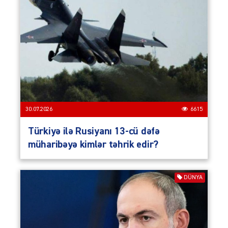
30.07.2026
6615
Türkiyə ilə Rusiyanı 13-cü dəfə
müharibəyə kimlər təhrik edir?
DÜNYA