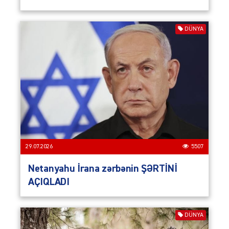
DÜNYA
29.07.2026
5507
Netanyahu İrana zərbənin ŞƏRTİNİ
AÇIQLADI
DÜNYA