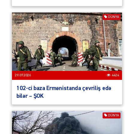
DÜNYA
29.07.2026
4424
102-ci baza Ermənistanda çevriliş edə
bilər – ŞOK
DÜNYA