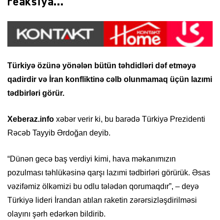
reaksiya…
Türkiyə özünə yönələn bütün təhdidləri dəf etməyə
qadirdir və İran konfliktinə cəlb olunmamaq üçün lazımi
tədbirləri görür.
Xeberaz.info
xəbər verir ki, bu barədə Türkiyə Prezidenti
Rəcəb Tayyib Ərdoğan deyib.
“Dünən gecə baş verdiyi kimi, hava məkanımızın
pozulması təhlükəsinə qarşı lazımi tədbirləri görürük. Əsas
vəzifəmiz ölkəmizi bu odlu tələdən qorumaqdır”, – deyə
Türkiyə lideri İrandan atılan raketin zərərsizləşdirilməsi
olayını şərh edərkən bildirib.