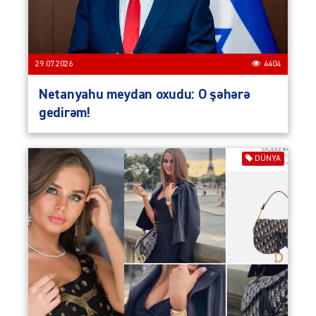
29.07.2026
4404
Netanyahu meydan oxudu: O şəhərə
gedirəm!
DÜNYA