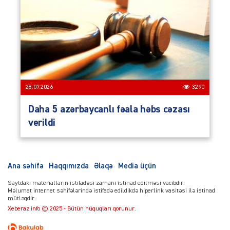
28.07.2026
3290
Daha 5 azərbaycanlı fəala həbs cəzası
verildi
Ana səhifə
Haqqımızda
Əlaqə
Media üçün
Saytdakı materialların istifadəsi zamanı istinad edilməsi vacibdir.
Məlumat internet səhifələrində istifadə edildikdə hiperlink vasitəsi ilə istinad
mütləqdir.
Xeberaz.info © 2025 - Bütün hüquqları qorunur.