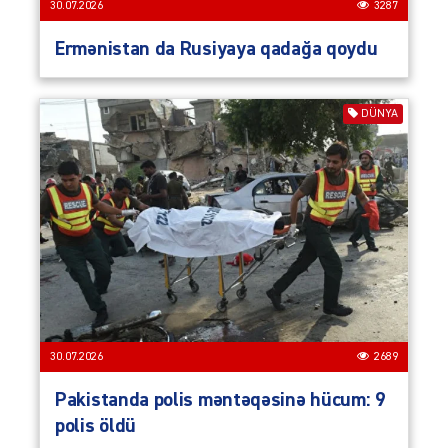
30.07.2026
3287
Ermənistan da Rusiyaya qadağa qoydu
DÜNYA
30.07.2026
2689
Pakistanda polis məntəqəsinə hücum: 9
polis öldü