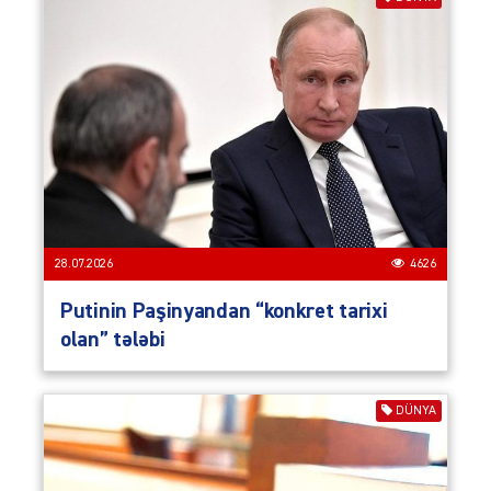
28.07.2026
4626
Putinin Paşinyandan “konkret tarixi
olan” tələbi
DÜNYA