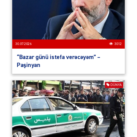
30.07.2026
3012
“Bazar günü istefa verəcəyəm” –
Paşinyan
DÜNYA