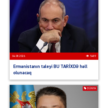
04.08.2026
5489
Ermənistanın taleyi BU TARİXDƏ həll
olunacaq
DÜNYA