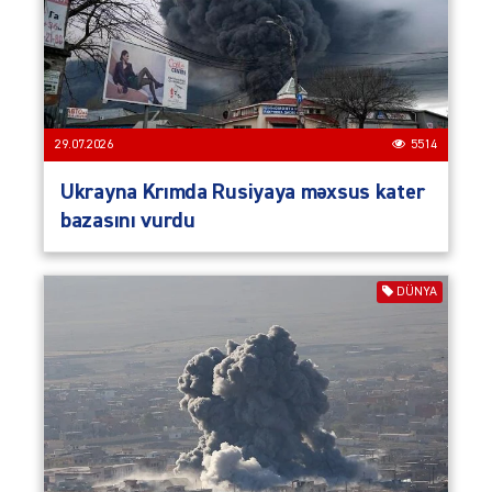
29.07.2026
5514
Ukrayna Krımda Rusiyaya məxsus kater
bazasını vurdu
DÜNYA