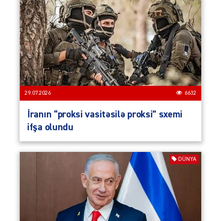
29.07.2026
6632
İranın “proksi vasitəsilə proksi” sxemi
ifşa olundu
DÜNYA