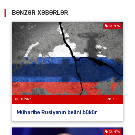
BƏNZƏR XƏBƏRLƏR
DÜNYA
04.08.2026
4001
Müharibə Rusiyanın belini bükür
DÜNYA