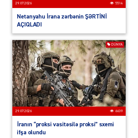
29.07.2026
5514
Netanyahu İrana zərbənin ŞƏRTİNİ
AÇIQLADI
DÜNYA
29.07.2026
6639
İranın “proksi vasitəsilə proksi” sxemi
ifşa olundu