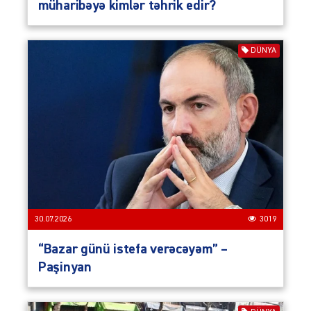
müharibəyə kimlər təhrik edir?
DÜNYA
30.07.2026
3019
“Bazar günü istefa verəcəyəm” –
Paşinyan