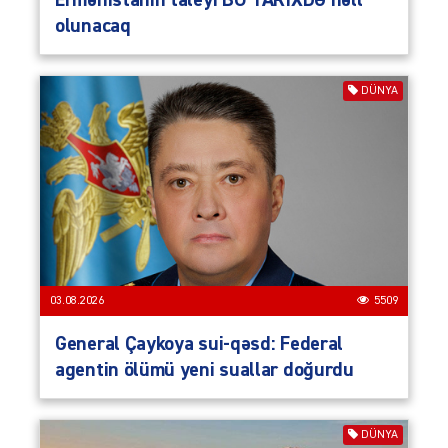
Ermənistanın taleyi BU TARİXDƏ həll
olunacaq
DÜNYA
03.08.2026
5509
General Çaykoya sui-qəsd: Federal
agentin ölümü yeni suallar doğurdu
DÜNYA