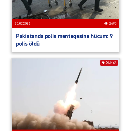
30.07.2026
2695
Pakistanda polis məntəqəsinə hücum: 9
polis öldü
DÜNYA