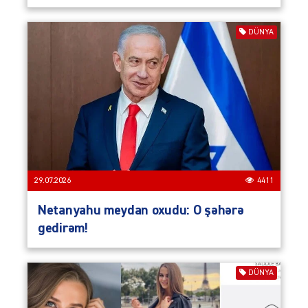
DÜNYA
29.07.2026
4411
Netanyahu meydan oxudu: O şəhərə
gedirəm!
DÜNYA