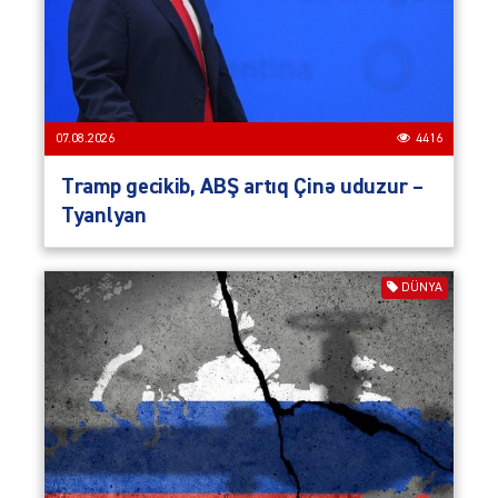
07.08.2026
4416
Tramp gecikib, ABŞ artıq Çinə uduzur –
Tyanlyan
DÜNYA