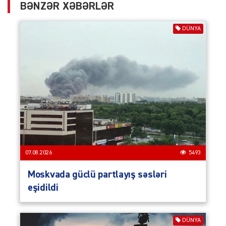
BƏNZƏR XƏBƏRLƏR
DÜNYA
07.08.2026
5493
Moskvada güclü partlayış səsləri
eşidildi
DÜNYA