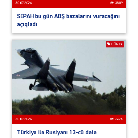
30.07.2026
3809
SEPAH bu gün ABŞ bazalarını vuracağını
açıqladı
DÜNYA
30.07.2026
6624
Türkiyə ilə Rusiyanı 13-cü dəfə