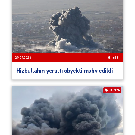
29.07.2026
6631
Hizbullahın yeraltı obyekti məhv edildi
DÜNYA