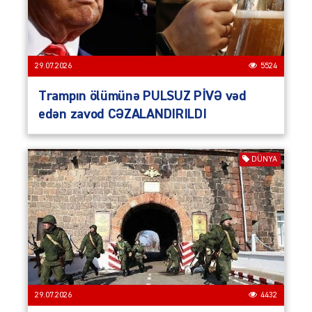
29.07.2026
5524
Trampın ölümünə PULSUZ PİVƏ vəd
edən zavod CƏZALANDIRILDI
DÜNYA
29.07.2026
4432