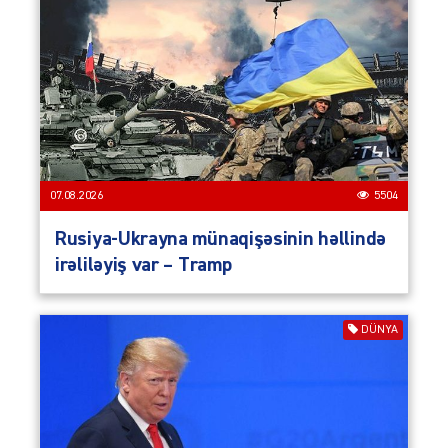
07.08.2026
5504
Rusiya-Ukrayna münaqişəsinin həllində
irəliləyiş var – Tramp
DÜNYA