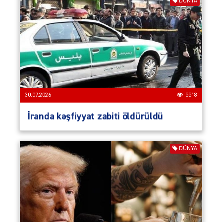
DÜNYA
30.07.2026
5518
İranda kəşfiyyat zabiti öldürüldü
DÜNYA