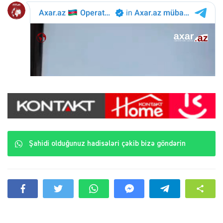
Şahidi olduğunuz hadisələri çəkib bizə göndərin