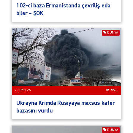
102-ci baza Ermənistanda çevriliş edə
bilər – ŞOK
DÜNYA
29.07.2026
5520
Ukrayna Krımda Rusiyaya məxsus kater
bazasını vurdu
DÜNYA