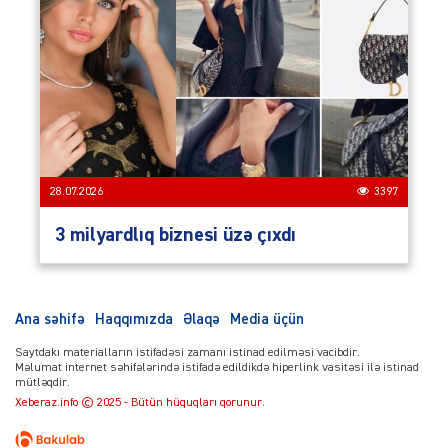
28.07.2026
3397
3 milyardlıq biznesi üzə çıxdı
Ana səhifə
Haqqımızda
Əlaqə
Media üçün
Saytdakı materialların istifadəsi zamanı istinad edilməsi vacibdir.
Məlumat internet səhifələrində istifadə edildikdə hiperlink vasitəsi ilə istinad
mütləqdir.
Xeberaz.info © 2025 - Bütün hüquqları qorunur.