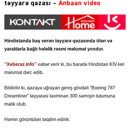
təyyarə qəzası –
Anbaan video
Hindistanda baş verən təyyarə qəzasında ölən və
yaralılarla bağlı hələlik rəsmi məlumat yoxdur.
“Xeberaz.info”
xəbər verir ki, bu barədə Hindistan KİV-ləri
məlumat dərc edib.
Bildirilir ki, qəzaya uğrayan geniş gövdəli “Boeing 787
Dreamliner” təyyarəsi təxminən 300 sərnişin tutumuna
malik olub.
Həmin görüntüləri təqdim edirik: