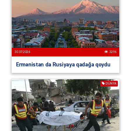
30.07.2026
3296
Ermənistan da Rusiyaya qadağa qoydu
DÜNYA