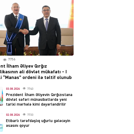
Moskvada güclü partlayış
səsləri eşidildi
07.08.2026
5483
Rusiya-Ukrayna
münaqişəsinin həllində
irəliləyiş var – Tramp
07.08.2026
7756
5495
nt İlham Əliyev Qırğız
ikasının ali dövlət mükafatı – I
YƏT
i “Manas” ordeni ilə təltif olunub
Prezident 2 fərman
imzaladı
03.08.2026
7743
Prezident İlham Əliyevin Qırğızıstana
07.08.2026
5484
dövlət səfəri münasibətlərdə yeni
tarixi mərhələ kimi dəyərləndirilir
 SİYASƏT
02.08.2026
7733
Tehran və İrəvandan
Etibarlı tərəfdaşlıq uğurlu gələcəyin
“Tramp yolu”na HƏMLƏ –
əsasını qoyur
REAKSİYA