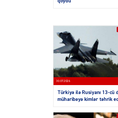
qoydu
30.07.2026
Türkiyə ilə Rusiyanı 13-cü 
müharibəyə kimlər təhrik e