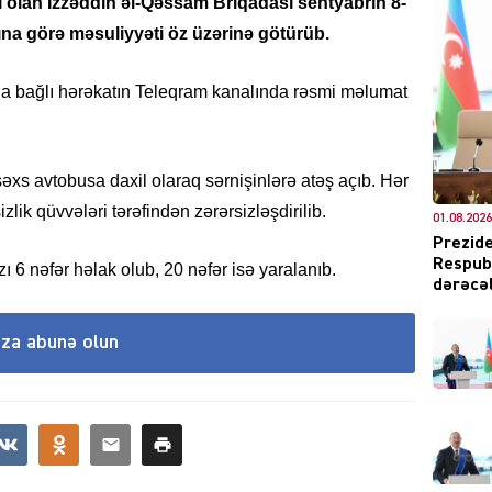
olan İzzəddin əl-Qəssam Briqadası sentyabrın 8-
ına görə məsuliyyəti öz üzərinə götürüb.
nla bağlı hərəkatın Teleqram kanalında rəsmi məlumat
DÜNYA
ı şəxs avtobusa daxil olaraq sərnişinlərə atəş açıb. Hər
zlik qüvvələri tərəfindən zərərsizləşdirilib.
01.08.2026
Prezide
Respubl
ı 6 nəfər həlak olub, 20 nəfər isə yaralanıb.
CƏMIY
dərəcəl
ıza abunə olun
XARİCİ