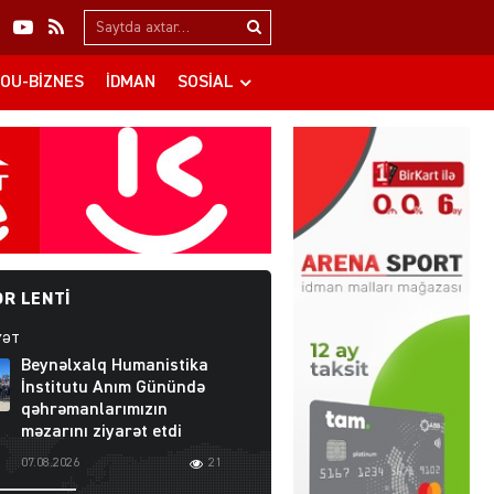
Search…
OU-BIZNES
İDMAN
SOSIAL
R LENTI
YƏT
Beynəlxalq Humanistika
İnstitutu Anım Günündə
qəhrəmanlarımızın
məzarını ziyarət etdi
07.08.2026
21