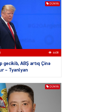
Zərdabda qəsdən yanğın
DÜNYA
törədən şəxs saxlanıldı
07.08.2026
3965
AL
Kiyevdə əlinə silah alıb
döyüşdü, Azərbaycanda
həbs olundu – MƏHKƏMƏ İŞİ
04.08.2026
4402
6
4408
 gecikib, ABŞ artıq Çinə
80 manatlıq Prezident
ur – Tyanlyan
təqaüdü ilə bağlı VACİB
AÇIQLAMA
04.08.2026
4400
DÜNYA
AL
Cəza çəkən şəxs məhkum
yoldaşını buna görə
öldürüb…