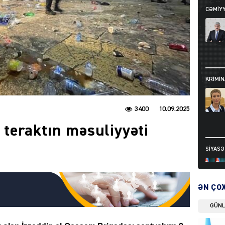
CƏMIY
KRIMIN
3400
10.09.2025
teraktın məsuliyyəti
SIYAS
ƏN ÇO
GÜN
DÜNYA