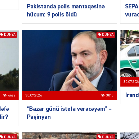
ŞOU-B
Pakistanda polis məntəqəsinə
SEPA
hücum: 9 polis öldü
vurac
DÜNYA
DÜNYA
CƏMIY
30.07.202
İrand
6622
30.07.2026
3018
CƏMIY
dəfə
“Bazar günü istefa verəcəyəm” –
dir?
Paşinyan
CƏMIY
DÜNYA
DÜNYA