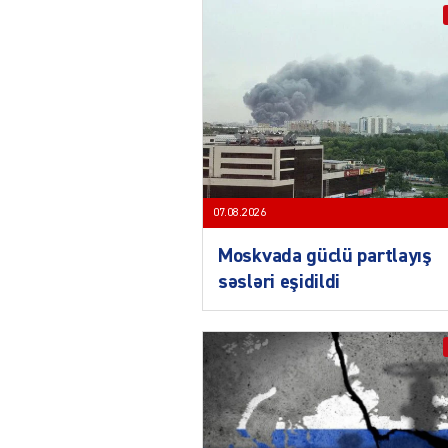
07.08.2026
Moskvada güclü partlayış
səsləri eşidildi