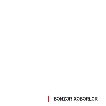
BƏNZƏR XƏBƏRLƏR