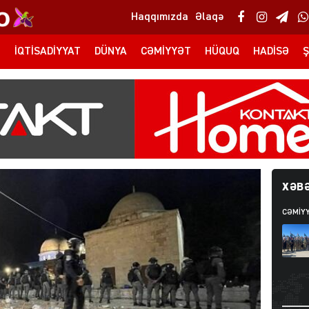
Haqqımızda
Əlaqə
T
İQTISADIYYAT
DÜNYA
CƏMIYYƏT
HÜQUQ
HADISƏ
Ş
XƏBƏ
CƏMIY