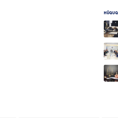
HÜQUQ
KRIMIN
HADIS
DÜNYA
HADIS