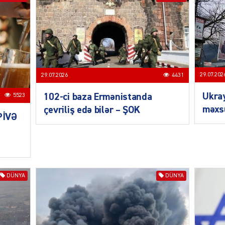
MANŞE
29.07.202
29.07.2026
4431
Ukra
102-ci baza Ermənistanda
5523
məxsu
çevriliş edə bilər – ŞOK
PİVƏ
SIYAS
DÜNYA
DÜNYA
DÜNYA