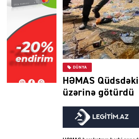
DÜNYA
HƏMAS Qüdsdəki 
üzərinə götürdü