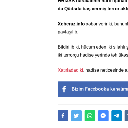
HƏMAS hərəkatının hərbi qanadı 
də Qüdsdə baş vermiş terror akt
Xeberaz.info
xəbər verir ki, bunu
paylaşılıb.
Bildirilib ki, hücum edən iki silahl
iki terrorçu hadisə yerində təhlükəsi
Xatırladaq ki
, hadisə nəticəsində az
Bizim Facebooka kanalım