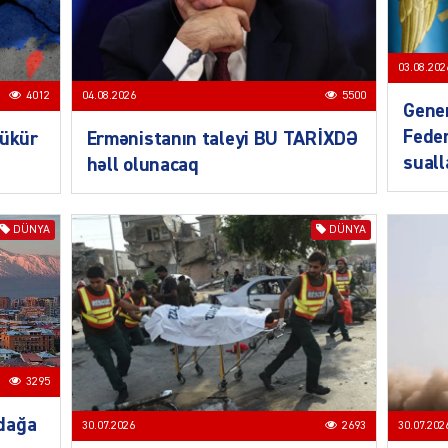
03.08.202
CƏMIY
4012
04.08.2026
5500
Gener
Feder
bükür
Ermənistanın taleyi BU TARİXDƏ
sual
həll olunacaq
SIYAS
DÜNYA
DÜNYA
DÜNYA
3295
dağa
30.07.2026
2693
30.07.202