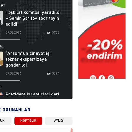
YƏT
Təşkilat komitəsi yaradıldı
– Samir Şərifov sədr təyin
edildi
07.08.2026
3783
AL
“Arzum”un cinayət işi
təkrar ekspertizaya
göndərildi
07.08.2026
3894
ƏT
Prezident bu səfirləri geri
çağırdı – Abel
Məhərrəmovun oğlu da var
X OXUNANLAR
07.08.2026
5706
LÜK
HƏFTƏLIK
AYLIQ