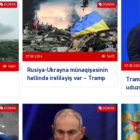
DÜNYA
DÜNYA
KRIMIN
07.08.2026
5495
07.08.202
5483
Rusiya-Ukrayna münaqişəsinin
SOSIAL
həllində irəliləyiş var – Tramp
Tramp
uduz
DÜNYA
DÜNYA
KRIMIN