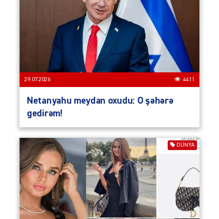
29.07.2026
4411
Netanyahu meydan oxudu: O şəhərə
gedirəm!
DÜNYA