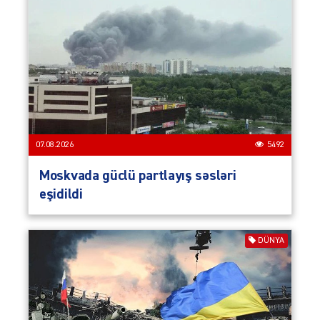
07.08.2026
5492
Moskvada güclü partlayış səsləri
eşidildi
DÜNYA