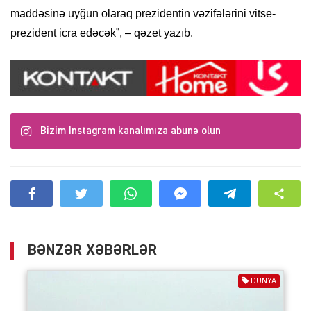
maddəsinə uyğun olaraq prezidentin vəzifələrini vitse-
prezident icra edəcək”, – qəzet yazıb.
Bizim Instagram kanalımıza abunə olun
BƏNZƏR XƏBƏRLƏR
DÜNYA