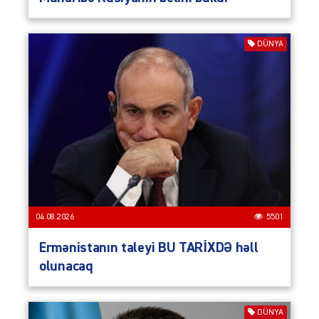
DÜNYA
04.08.2026
5501
Ermənistanın taleyi BU TARİXDƏ həll
olunacaq
DÜNYA