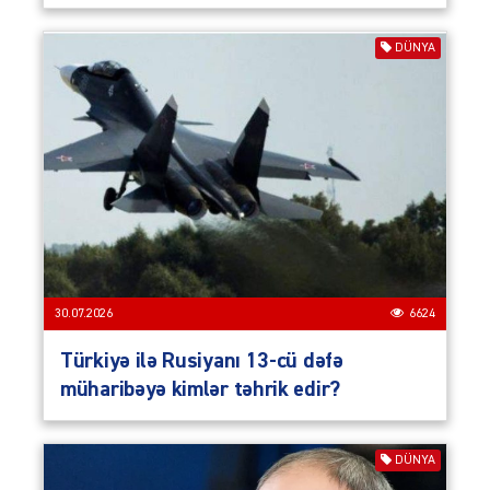
DÜNYA
30.07.2026
6624
Türkiyə ilə Rusiyanı 13-cü dəfə
müharibəyə kimlər təhrik edir?
DÜNYA