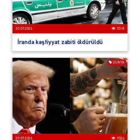
30.07.2026
5518
İranda kəşfiyyat zabiti öldürüldü
DÜNYA
29.07.2026
5524