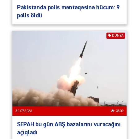
Pakistanda polis məntəqəsinə hücum: 9
polis öldü
DÜNYA
30.07.2026
3809
SEPAH bu gün ABŞ bazalarını vuracağını
açıqladı