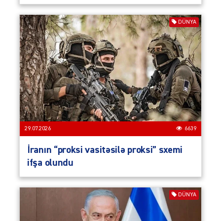
DÜNYA
29.07.2026
6639
İranın “proksi vasitəsilə proksi” sxemi
ifşa olundu
DÜNYA