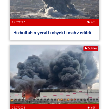
29.07.2026
6631
Hizbullahın yeraltı obyekti məhv edildi
DÜNYA
29.07.2026
6591