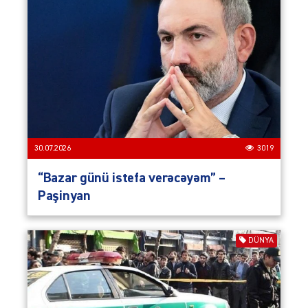
30.07.2026
3019
“Bazar günü istefa verəcəyəm” –
Paşinyan
DÜNYA