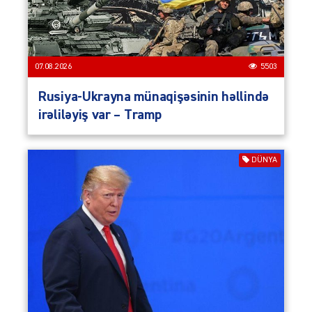
07.08.2026
5503
Rusiya-Ukrayna münaqişəsinin həllində
irəliləyiş var – Tramp
DÜNYA