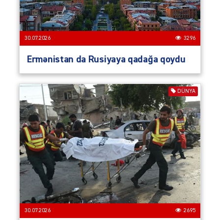
30.07.2026
3296
Ermənistan da Rusiyaya qadağa qoydu
DÜNYA
30.07.2026
2695