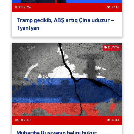
07.08.2026
4416
Tramp gecikib, ABŞ artıq Çinə uduzur –
Tyanlyan
DÜNYA
04.08.2026
4013
Müharibə Rusiyanın belini bükür