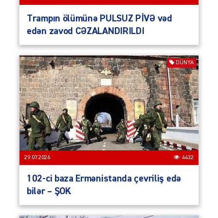
Trampın ölümünə PULSUZ PİVƏ vəd
edən zavod CƏZALANDIRILDI
DÜNYA
29.07.2026
4432
102-ci baza Ermənistanda çevriliş edə
bilər – ŞOK