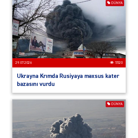
DÜNYA
29.07.2026
5520
Ukrayna Krımda Rusiyaya məxsus kater
bazasını vurdu
DÜNYA