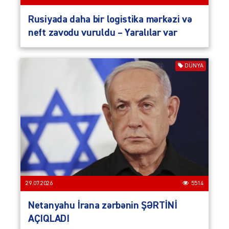
Rusiyada daha bir logistika mərkəzi və
neft zavodu vuruldu – Yaralılar var
DÜNYA
29.07.2026
5514
Netanyahu İrana zərbənin ŞƏRTİNİ
AÇIQLADI