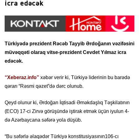
icra edəcək
Türkiyədə prezident Rəcəb Tayyib Ərdoğanın vəzifəsini
müvəqqəti olaraq vitse-prezident Cevdet Yılmaz icra
edəcək.
“Xeberaz.info”
xəbər verir ki, Türkiyə liderinin bu barədə
qərarı “Rəsmi qəzet”də dərc olunub.
Qeyd olunur ki, Ərdoğan İqtisadi Əməkdaşlıq Təşkilatının
(ECO) 17-ci Zirvə görüşündə iştirak etmək üçün iyulun 4-
də Azərbaycana səfərə yola düşüb.
“Bu səfərlə əlaqədər Türkiyə konstitusiyasının106-cı